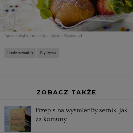
Pączki z różą
Fot. Łukasz Giza / Agencja Wyborcza.pl
tłusty czwartek
Styl życia
ZOBACZ TAKŻE
Przepis na wyśmienity sernik. Jak
za komuny