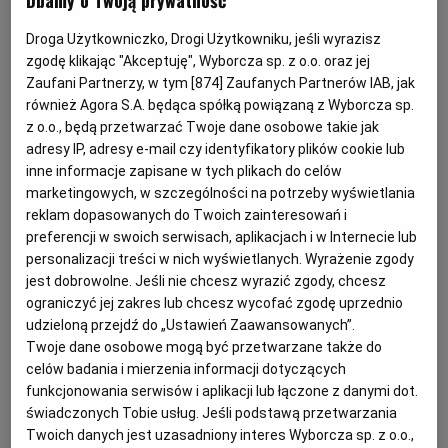
Dbamy o Twoją prywatność
Baryłka i Cezary Łasiczka
KUCHNIA MEKSYKAŃSKA
DOMOWE PRZETWORY
WYBORCZA TV I VOD
BIQDATA
GLIWICE
Droga Użytkowniczko, Drogi Użytkowniku, jeśli wyrazisz
zgodę klikając "Akceptuję", Wyborcza sp. z o.o. oraz jej
Zaufani Partnerzy, w tym [
874
] Zaufanych Partnerów IAB, jak
SOST, DIPY I INNE DODATKI
GORZÓW WIELKOPOLSKI
KUCHNIA INDYJSKA
TYLKO ZDROWIE
JUTRONAUCI
O tym, czym jest dobry pączek, mówi Jan Olczak,
również Agora S.A. będąca spółką powiązaną z Wyborcza sp.
z o.o., będą przetwarzać Twoje dane osobowe takie jak
właściciel cukierni Olczak i Syn oraz honorowy prezes
adresy IP, adresy e-mail czy identyfikatory plików cookie lub
KSIĄŻKI. MAGAZYN DO CZYTANIA
KUCHNIA HISZPAŃSKA
ARCHIWUM
KALISZ
Stowarzyszenia Cukierników, Karmelarzy i Lodziarzy
inne informacje zapisane w tych plikach do celów
RP.
marketingowych, w szczególności na potrzeby wyświetlania
KUCHNIA NIEMIECKA
NASZA EUROPA
INNE SERWISY
KATOWICE
reklam dopasowanych do Twoich zainteresowań i
preferencji w swoich serwisach, aplikacjach i w Internecie lub
personalizacji treści w nich wyświetlanych. Wyrażenie zgody
Magda Kłodecka: Jada pan pączki w tłusty
SŁÓWKA. MAGAZYN O JĘZYKU
GAZETA.PL
KIELCE
jest dobrowolne. Jeśli nie chcesz wyrazić zgody, chcesz
czwartek?
ograniczyć jej zakres lub chcesz wycofać zgodę uprzednio
udzieloną przejdź do „Ustawień Zaawansowanych”.
KOSZALIN
TOK FM
Twoje dane osobowe mogą być przetwarzane także do
Jan Olczak : Proszę pani, ja codziennie zjadam pączka,
celów badania i mierzenia informacji dotyczących
nie może być inaczej.
funkcjonowania serwisów i aplikacji lub łączone z danymi dot.
SPORT.PL
KRAKÓW
świadczonych Tobie usług. Jeśli podstawą przetwarzania
Twoich danych jest uzasadniony interes Wyborcza sp. z o.o.,