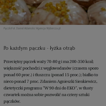
Pączki
Fot. Daniel Adamski/ Agencja Wyborcza.pl
Po każdym pączku - łyżka otrąb
Przeciętny pączek waży 70-80 g i ma 200-350 kcal;
większość pochodzi z węglowodanów (czasem sporo
ponad 60 proc.) i tłuszczu (ponad 15 proc.); białko to
nieco ponad 7 proc. Zdaniem Agnieszki Sienkiewicz,
dietetyczki programu "W 90 dni do EKO", w tłusty
czwartek można sobie pozwolić na cztery sztuki
pączków.