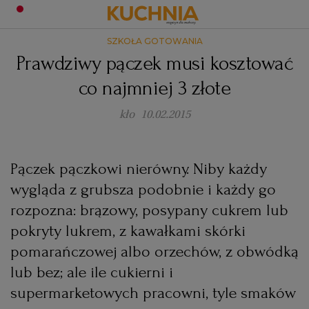
SZKOŁA GOTOWANIA
PRZEPISY
Prawdziwy pączek musi kosztować
Zaloguj się
co najmniej 3 złote
ŚNIADANIA
OKAZJE
kło
10.02.2015
KUCHNIE ŚWIATA
HALLOWEEN
OBIADY
Pączek pączkowi nierówny. Niby każdy
BOŻE NARODZENIE
DANIA SEZONOWE
KUCHNIA WŁOSKA
KOLACJE
wygląda z grubsza podobnie i każdy go
rozpozna: brązowy, posypany cukrem lub
KUCHNIA BRYTYJSKA
KARNAWAŁ
PORADY
DESERY
pokryty lukrem, z kawałkami skórki
pomarańczowej albo orzechów, z obwódką
KUCHNIA AFRYKAŃSKA
SZKOŁA GOTOWANIA
ZDROWA DIETA
WIELKANOC
ZUPY
lub bez; ale ile cukierni i
supermarketowych pracowni, tyle smaków
KUCHNIA JAPOŃSKA
DO POCZYTANIA
WALENTYNKI
PORADY
CIASTA
DIETA