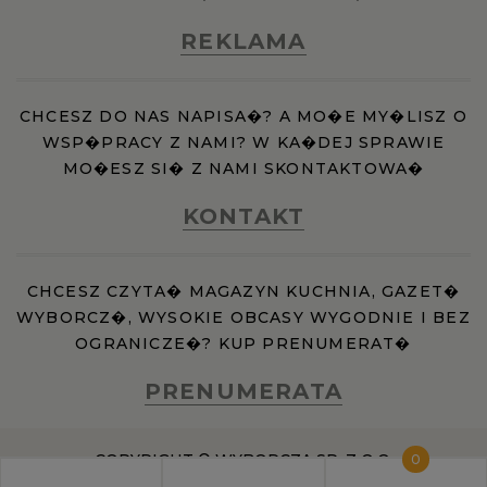
REKLAMA
CHCESZ DO NAS NAPISA�? A MO�E MY�LISZ O
WSP�PRACY Z NAMI? W KA�DEJ SPRAWIE
MO�ESZ SI� Z NAMI SKONTAKTOWA�
KONTAKT
CHCESZ CZYTA� MAGAZYN KUCHNIA, GAZET�
WYBORCZ�, WYSOKIE OBCASY WYGODNIE I BEZ
OGRANICZE�? KUP PRENUMERAT�
PRENUMERATA
COPYRIGHT © WYBORCZA SP. Z O.O.
0