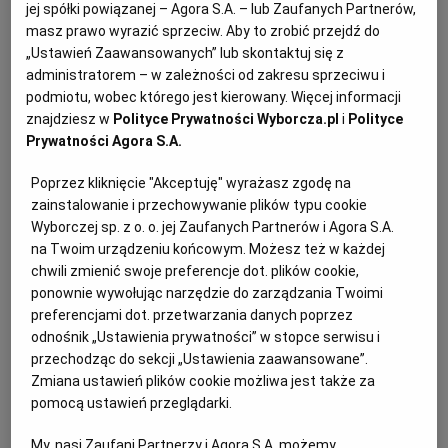
PUBLIO.PL
LUBLIN
jej spółki powiązanej – Agora S.A. – lub Zaufanych Partnerów,
A próbował pan pączka z innej cukierni?
masz prawo wyrazić sprzeciw. Aby to zrobić przejdź do
„Ustawień Zaawansowanych” lub skontaktuj się z
KULTURALNYSKLEP.PL
ŁÓDŹ
administratorem – w zależności od zakresu sprzeciwu i
- Jem tylko nasze.
podmiotu, wobec którego jest kierowany. Więcej informacji
znajdziesz w
Polityce Prywatności Wyborcza.pl
i
Polityce
OLSZTYN
DZIECKO
Prywatności Agora S.A.
Czy pączki za 60-80 groszy [tyle kosztują w
Poprzez kliknięcie "Akceptuję" wyrażasz zgodę na
ZDROWIE
OPOLE
supermarkecie - red.] to są dobre pączki?
zainstalowanie i przechowywanie plików typu cookie
Wyborczej sp. z o. o. jej Zaufanych Partnerów i Agora S.A.
na Twoim urządzeniu końcowym. Możesz też w każdej
POGODA
PŁOCK
- Niby wygląd taki sam, a w środku całkiem coś innego.
chwili zmienić swoje preferencje dot. plików cookie,
Nie wiem, z czego się robi te
pączki
, które później po
ponownie wywołując narzędzie do zarządzania Twoimi
kilkadziesiąt groszy sprzedawane są w
PODRÓŻE
POZNAŃ
preferencjami dot. przetwarzania danych poprzez
odnośnik „Ustawienia prywatności” w stopce serwisu i
supermarketach, ale dobry musi być przygotowany
przechodząc do sekcji „Ustawienia zaawansowane”.
ręcznie. Nie taśmowo. Zwykle już następnego dnia nie
RADOM
WIDEO
Zmiana ustawień plików cookie możliwa jest także za
nadaje się do zjedzenia, a zrobiony tradycyjnie nawet
pomocą ustawień przeglądarki.
po trzech dniach jest smaczny. Tak samo nie najlepsze
RYBNIK
FORUM
My, nasi Zaufani Partnerzy i Agora S.A. możemy