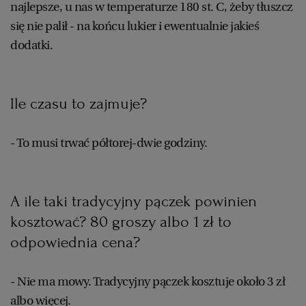
najlepsze, u nas w temperaturze 180 st. C, żeby tłuszcz
WROCŁAW
się nie palił - na końcu lukier i ewentualnie jakieś
dodatki.
ZAKOPANE
Ile czasu to zajmuje?
ZIELONA GÓRA
- To musi trwać półtorej-dwie godziny.
A ile taki tradycyjny pączek powinien
kosztować? 80 groszy albo 1 zł to
odpowiednia cena?
- Nie ma mowy. Tradycyjny pączek kosztuje około 3 zł
albo więcej.