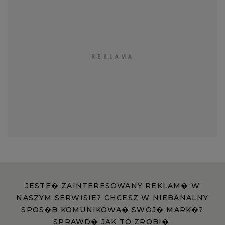
JESTE� ZAINTERESOWANY REKLAM� W
NASZYM SERWISIE? CHCESZ W NIEBANALNY
SPOS�B KOMUNIKOWA� SWOJ� MARK�?
SPRAWD� JAK TO ZROBI�.