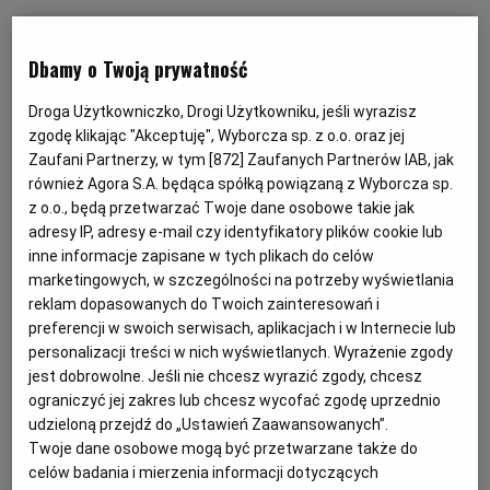
KUCHNIA MEKSYKAŃSKA
DOMOWE PRZETWORY
WYBORCZA TV I VOD
BIQDATA
GLIWICE
Dbamy o Twoją prywatność
SOST, DIPY I INNE DODATKI
GORZÓW WIELKOPOLSKI
KUCHNIA INDYJSKA
TYLKO ZDROWIE
JUTRONAUCI
Droga Użytkowniczko, Drogi Użytkowniku, jeśli wyrazisz
zgodę klikając "Akceptuję", Wyborcza sp. z o.o. oraz jej
Zaufani Partnerzy, w tym [
872
] Zaufanych Partnerów IAB, jak
KSIĄŻKI. MAGAZYN DO CZYTANIA
KUCHNIA HISZPAŃSKA
ARCHIWUM
KALISZ
również Agora S.A. będąca spółką powiązaną z Wyborcza sp.
z o.o., będą przetwarzać Twoje dane osobowe takie jak
adresy IP, adresy e-mail czy identyfikatory plików cookie lub
KUCHNIA NIEMIECKA
NASZA EUROPA
INNE SERWISY
KATOWICE
inne informacje zapisane w tych plikach do celów
marketingowych, w szczególności na potrzeby wyświetlania
SŁÓWKA. MAGAZYN O JĘZYKU
GAZETA.PL
KIELCE
reklam dopasowanych do Twoich zainteresowań i
preferencji w swoich serwisach, aplikacjach i w Internecie lub
personalizacji treści w nich wyświetlanych. Wyrażenie zgody
KOSZALIN
TOK FM
jest dobrowolne. Jeśli nie chcesz wyrazić zgody, chcesz
ograniczyć jej zakres lub chcesz wycofać zgodę uprzednio
Płatki drożdżowe to nieaktywna forma drożdży
udzieloną przejdź do „Ustawień Zaawansowanych”.
SPORT.PL
KRAKÓW
Twoje dane osobowe mogą być przetwarzane także do
(najczęściej Saccharomyces cerevisiae). Otrzymywane
celów badania i mierzenia informacji dotyczących
są poprzez suszenie drożdży w temperaturze powyżej