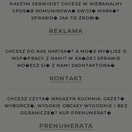
NASZYM SERWISIE? CHCESZ W NIEBANALNY
SPOS�B KOMUNIKOWA� SWOJ� MARK�?
SPRAWD� JAK TO ZROBI�.
REKLAMA
CHCESZ DO NAS NAPISA�? A MO�E MY�LISZ O
WSP�PRACY Z NAMI? W KA�DEJ SPRAWIE
MO�ESZ SI� Z NAMI SKONTAKTOWA�
KONTAKT
CHCESZ CZYTA� MAGAZYN KUCHNIA, GAZET�
WYBORCZ�, WYSOKIE OBCASY WYGODNIE I BEZ
OGRANICZE�? KUP PRENUMERAT�
PRENUMERATA