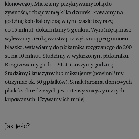
klonowego). Mieszamy, przykrywamy folią do
WROCŁAW
żywności, robiąc w niej kilka dziurek. Stawiamy na
godzinę koło kaloryfera; w tym czasie trzy razy,
ZAKOPANE
co 15 minut, dokarmiamy 5 g cukru. Wyrośniętą masę
wylewamy cienką warstwą na wyłożoną pergaminem
blaszkę, wstawiamy do piekarnika rozgrzanego do 200
ZIELONA GÓRA
st. na 10 minut. Studzimy w wyłączonym piekarniku.
Rozgrzewamy go do 120 st. i suszymy godzinę.
Studzimy i kruszymy lub miksujemy (powinniśmy
otrzymać ok. 50 g płatków). Smak i aromat domowych
płatków drożdżowych jest intensywniejszy niż tych
kupowanych. Używamy ich mniej.
Jak jeść?