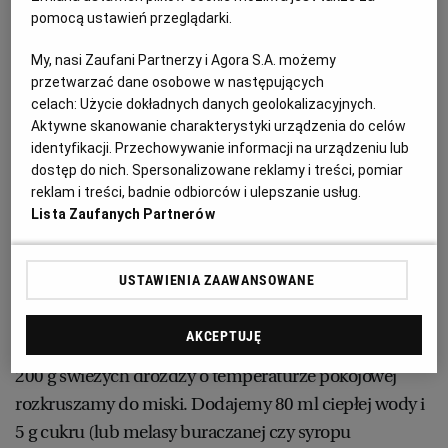
I mimo, że są to drożdże nieaktywne, zawierają bardzo
pomocą ustawień przeglądarki.
dużo składników odżywczych. By z nich w pełni
RZESZÓW
skorzystać, płatki drożdżowe najlepiej jeść na surowo.
My, nasi Zaufani Partnerzy i Agora S.A. możemy
przetwarzać dane osobowe w następujących
celach:
Użycie dokładnych danych geolokalizacyjnych.
SOSNOWIEC
Aktywne skanowanie charakterystyki urządzenia do celów
Gdzie kupić płatki drożdżowe?
identyfikacji. Przechowywanie informacji na urządzeniu lub
dostęp do nich. Spersonalizowane reklamy i treści, pomiar
SZCZECIN
reklam i treści, badnie odbiorców i ulepszanie usług.
W supermarketach, sklepach ze zdrową żywnością, w
Lista Zaufanych Partnerów
internecie. Kosztują ok. 12 zł za 100 gram.
TORUŃ
USTAWIENIA ZAAWANSOWANE
TRÓJMIASTO
Jak zrobić domowe płatki drożdżowe?
AKCEPTUJĘ
WAŁBRZYCH
200 g świeżych drożdży o temperaturze pokojowej
rozkruszamy do miski. Dodajemy 80 ml ciepłej wody i
WARSZAWA
5 g cukru (lub melasy buraczanej czy syropu