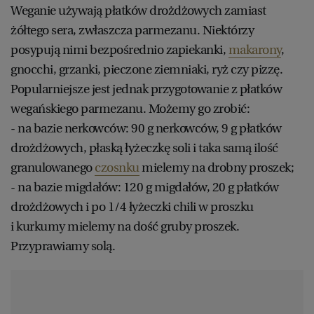
Weganie używają płatków drożdżowych zamiast
żółtego sera, zwłaszcza parmezanu. Niektórzy
posypują nimi bezpośrednio zapiekanki,
makarony
,
gnocchi, grzanki, pieczone ziemniaki, ryż czy pizzę.
Popularniejsze jest jednak przygotowanie z płatków
wegańskiego parmezanu. Możemy go zrobić:
- na bazie nerkowców: 90 g nerkowców, 9 g płatków
drożdżowych, płaską łyżeczkę soli i taka samą ilość
granulowanego
czosnku
mielemy na drobny proszek;
- na bazie migdałów: 120 g migdałów, 20 g płatków
drożdżowych i po 1/4 łyżeczki chili w proszku
i kurkumy mielemy na dość gruby proszek.
Przyprawiamy solą.