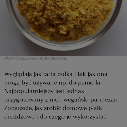
PODRÓŻE KULINARNE
DOMOWE PRZYJĘCIE
KUCHNIA CHIŃSKA
NASZE SERWISY
FIT PRZEPISY
NAPOJE
ZAKUPY
HISTORIE KULINARNE
SPRZĘT KUCHENNY
SERWISY LOKALNE
KUCHNIA TAJSKA
SAŁATKI
WEGE
GRILL
FELIETONY KULINARNE
KUCHNIA GRECKA
WYBORCZA.PL
MAKARONY
BIAŁYSTOK
WEGAN
Płatki drożdżowe
(Fot. Shutterstock)
KUCHNIA PORTUGALSKA
KSIĄŻKI KULINARNE
BIELSKO-BIAŁA
BEZ GLUTENU
MAGAZYNY
DRÓB
Wyglądają jak tarta bułka i tak jak ona
mogą być używane np. do panierki.
KUCHNIA FRANCUSKA
WYBORCZA CLASSIC
DUŻY FORMAT
SZEF KUCHNI
BYDGOSZCZ
MIĘSA
Najpopularniejszy jest jednak
przygotowany z nich wegański parmezan.
KUCHNIA AMERYKAŃSKA
WOLNA SOBOTA
WYBORCZA.BIZ
CZĘSTOCHOWA
RYBY
Zobaczcie, jak zrobić domowe płatki
drożdżowe i do czego je wykorzystać.
WYSOKIE OBCASY
KUCHNIA POLSKA
ALE HISTORIA
PRZEKĄSKI
ELBLĄG