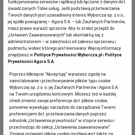
funkcjonowania serwisów i aplikacji lub łączone z danymi dot.
PUBLIO.PL
LUBLIN
40 st., najczęściej z dodatkiem melasy buraczanej lub
świadczonych Tobie usług. Jeśli podstawą przetwarzania
trzcinowej jako pożywki. Taki proces dezaktywuje żywe
Twoich danych jest uzasadniony interes Wyborcza sp. z o.o.,
KULTURALNYSKLEP.PL
ŁÓDŹ
jej spółki powiązanej – Agora S.A. – lub Zaufanych Partnerów,
komórki drożdżowe, dlatego nie mogą one
masz prawo wyrazić sprzeciw. Aby to zrobić przejdź do
fermentować. Oznacza to, że na płatkach drożdżowych
„Ustawień Zaawansowanych” lub skontaktuj się z
OLSZTYN
DZIECKO
nie upieczemy ciasta, pieczywa czy pizzy. Nie są one
administratorem – w zależności od zakresu sprzeciwu i
zamiennikiem dla drożdży świeżych lub w proszku.
podmiotu, wobec którego jest kierowany. Więcej informacji
znajdziesz w
Polityce Prywatności Wyborcza.pl
i
Polityce
ZDROWIE
OPOLE
Prywatności Agora S.A.
Popularne stały się dzięki modzie na kuchnię roślinną –
nadają potrawom serowo-orzechowy posmak,
Poprzez kliknięcie "Akceptuję" wyrażasz zgodę na
POGODA
PŁOCK
w wegańskich przepisach zastępują więc np. żółty ser.
zainstalowanie i przechowywanie plików typu cookie
Wyborczej sp. z o. o. jej Zaufanych Partnerów i Agora S.A.
Możemy w nich odnaleźć piąty smak – umami, dlatego
na Twoim urządzeniu końcowym. Możesz też w każdej
PODRÓŻE
POZNAŃ
uważane są, podobnie jak glutaminian sodu,
chwili zmienić swoje preferencje dot. plików cookie,
za wzmacniacz smaku i chętnie wykorzystywane
ponownie wywołując narzędzie do zarządzania Twoimi
RADOM
WIDEO
do przyprawiania potraw. Są również znakomitym
preferencjami dot. przetwarzania danych poprzez
odnośnik „Ustawienia prywatności” w stopce serwisu i
zagęstnikiem do sosów, zup, koktajli.
przechodząc do sekcji „Ustawienia zaawansowane”.
RYBNIK
FORUM
Zmiana ustawień plików cookie możliwa jest także za