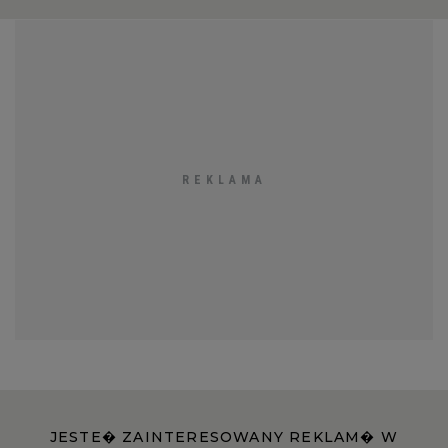
JESTE� ZAINTERESOWANY REKLAM� W