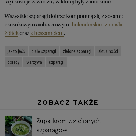
się i zostaje w wodzie, w której były zanurzone.
Wszystkie szparagi dobrze komponują się z sosami:
czosnkowym aïoli, serowym,
holenderskim z masła i
żółtek
oraz
z beszamelem
.
jak to jeść
białe szparagi
zielone szparagi
aktualności
porady
warzywa
szparagi
ZOBACZ TAKŻE
Zupa krem z zielonych
szparagów