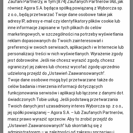
Zaufani Partnerzy, w tym [
874
] Zaufanych Partnerów IAB, jak
również Agora S.A. będąca spółką powiązaną z Wyborcza sp.
KUCHNIA MEKSYKAŃSKA
DOMOWE PRZETWORY
WYBORCZA TV I VOD
BIQDATA
GLIWICE
z o.o., będą przetwarzać Twoje dane osobowe takie jak
adresy IP, adresy e-mail czy identyfikatory plików cookie lub
SOST, DIPY I INNE DODATKI
GORZÓW WIELKOPOLSKI
KUCHNIA INDYJSKA
TYLKO ZDROWIE
JUTRONAUCI
inne informacje zapisane w tych plikach do celów
marketingowych, w szczególności na potrzeby wyświetlania
reklam dopasowanych do Twoich zainteresowań i
KSIĄŻKI. MAGAZYN DO CZYTANIA
KUCHNIA HISZPAŃSKA
ARCHIWUM
KALISZ
preferencji w swoich serwisach, aplikacjach i w Internecie lub
personalizacji treści w nich wyświetlanych. Wyrażenie zgody
jest dobrowolne. Jeśli nie chcesz wyrazić zgody, chcesz
KUCHNIA NIEMIECKA
NASZA EUROPA
INNE SERWISY
KATOWICE
ograniczyć jej zakres lub chcesz wycofać zgodę uprzednio
udzieloną przejdź do „Ustawień Zaawansowanych”.
Twoje dane osobowe mogą być przetwarzane także do
SŁÓWKA. MAGAZYN O JĘZYKU
GAZETA.PL
KIELCE
Szparagi są lekkostrawne i niskokaloryczne. Na dodatek
celów badania i mierzenia informacji dotyczących
funkcjonowania serwisów i aplikacji lub łączone z danymi dot.
koją nerwy i działają przeciwreumatycznie. No i ten
KOSZALIN
TOK FM
świadczonych Tobie usług. Jeśli podstawą przetwarzania
smak! Nic dziwnego, że wszyscy je uwielbiamy.
Twoich danych jest uzasadniony interes Wyborcza sp. z o.o.,
jej spółki powiązanej – Agora S.A. – lub Zaufanych Partnerów,
SPORT.PL
KRAKÓW
masz prawo wyrazić sprzeciw. Aby to zrobić przejdź do
„Ustawień Zaawansowanych” lub skontaktuj się z
Które wybrać:
administratorem – w zależności od zakresu sprzeciwu i