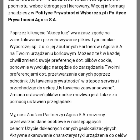
PUBLIO.PL
LUBLIN
podmiotu, wobec którego jest kierowany. Więcej informacji
Na straganach znajdziemy szparagi białe, zielone lub
znajdziesz w
Polityce Prywatności Wyborcza.pl
i
Polityce
Prywatności Agora S.A.
fioletowe. Ich kolor zależy od ilości światła słonecznego,
KULTURALNYSKLEP.PL
ŁÓDŹ
które dociera do nich podczas wzrastania. Białe
Poprzez kliknięcie "Akceptuję" wyrażasz zgodę na
uprawiane są w kopcach, zielone na słońcu, a fioletowe
zainstalowanie i przechowywanie plików typu cookie
OLSZTYN
DZIECKO
Wyborczej sp. z o. o. jej Zaufanych Partnerów i Agora S.A.
wystawiane są na światło słoneczne jedynie na krótki
na Twoim urządzeniu końcowym. Możesz też w każdej
czas. Ta ostatnia odmiana ma najwięcej asparaginy,
ZDROWIE
OPOLE
chwili zmienić swoje preferencje dot. plików cookie,
która nadaje jej intensywniejszy smak i zapach od
ponownie wywołując narzędzie do zarządzania Twoimi
pozostałych odmian szparagów oraz leciutką słodycz.
preferencjami dot. przetwarzania danych poprzez
POGODA
PŁOCK
odnośnik „Ustawienia prywatności” w stopce serwisu i
Za najwykwintniejsza uchodzą jednak zielone szparagi.
przechodząc do sekcji „Ustawienia zaawansowane”.
Zmiana ustawień plików cookie możliwa jest także za
PODRÓŻE
POZNAŃ
pomocą ustawień przeglądarki.
Jak przechowywać:
My, nasi Zaufani Partnerzy i Agora S.A. możemy
RADOM
WIDEO
przetwarzać dane osobowe w następujących
Choć szparagi można kupić już od końca marca, to
celach:
Użycie dokładnych danych geolokalizacyjnych.
najsmaczniejsze i najbogatsze w wartości odżywcze są
Aktywne skanowanie charakterystyki urządzenia do celów
RYBNIK
FORUM