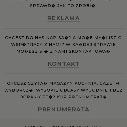
SPRAWD� JAK TO ZROBI�.
REKLAMA
CHCESZ DO NAS NAPISA�? A MO�E MY�LISZ O
WSP�PRACY Z NAMI? W KA�DEJ SPRAWIE
MO�ESZ SI� Z NAMI SKONTAKTOWA�
KONTAKT
CHCESZ CZYTA� MAGAZYN KUCHNIA, GAZET�
WYBORCZ�, WYSOKIE OBCASY WYGODNIE I BEZ
OGRANICZE�? KUP PRENUMERAT�
PRENUMERATA