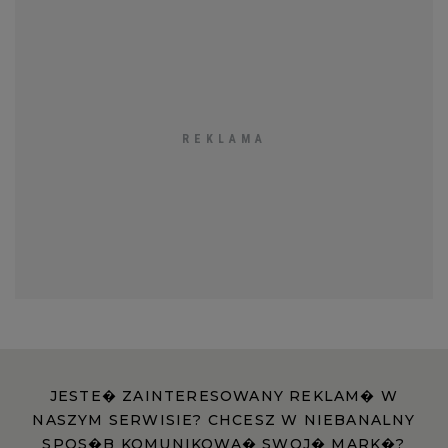
JESTE� ZAINTERESOWANY REKLAM� W
NASZYM SERWISIE? CHCESZ W NIEBANALNY
SPOS�B KOMUNIKOWA� SWOJ� MARK�?