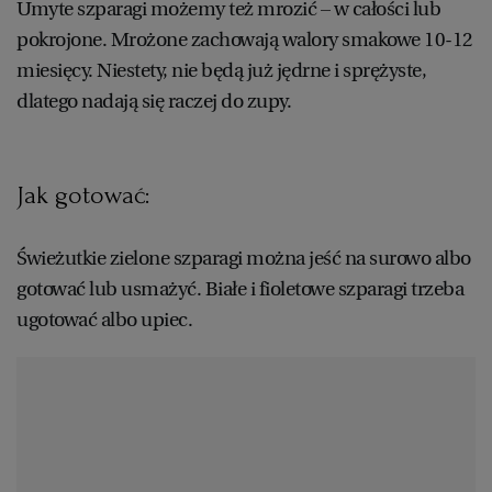
Umyte szparagi możemy też mrozić – w całości lub
WROCŁAW
pokrojone. Mrożone zachowają walory smakowe 10-12
miesięcy. Niestety, nie będą już jędrne i sprężyste,
ZAKOPANE
dlatego nadają się raczej do zupy.
ZIELONA GÓRA
Jak gotować:
Świeżutkie zielone szparagi można jeść na surowo albo
gotować lub usmażyć. Białe i fioletowe szparagi trzeba
ugotować albo upiec.