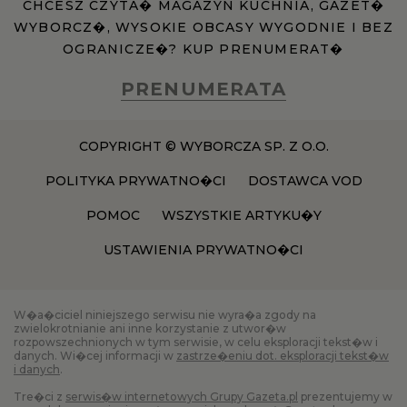
CHCESZ CZYTA� MAGAZYN KUCHNIA, GAZET�
WYBORCZ�, WYSOKIE OBCASY WYGODNIE I BEZ
OGRANICZE�? KUP PRENUMERAT�
PRENUMERATA
COPYRIGHT © WYBORCZA SP. Z O.O.
POLITYKA PRYWATNO�CI
DOSTAWCA VOD
POMOC
WSZYSTKIE ARTYKU�Y
USTAWIENIA PRYWATNO�CI
W�a�ciciel niniejszego serwisu nie wyra�a zgody na
zwielokrotnianie ani inne korzystanie z utwor�w
rozpowszechnionych w tym serwisie, w celu eksploracji tekst�w i
danych. Wi�cej informacji w
zastrze�eniu dot. eksploracji tekst�w
i danych
.
Tre�ci z
serwis�w internetowych Grupy Gazeta.pl
prezentujemy w