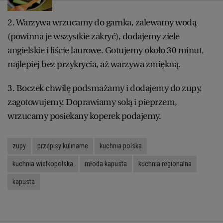
WROCŁAW
2. Warzywa wrzucamy do garnka, zalewamy wodą
(powinna je wszystkie zakryć), dodajemy ziele
ZAKOPANE
angielskie i liście laurowe. Gotujemy około 30 minut,
najlepiej bez przykrycia, aż warzywa zmiękną.
ZIELONA GÓRA
3. Boczek chwilę podsmażamy i dodajemy do zupy,
zagotowujemy. Doprawiamy solą i pieprzem,
wrzucamy posiekany koperek podajemy.
zupy
przepisy kulinarne
kuchnia polska
kuchnia wielkopolska
młoda kapusta
kuchnia regionalna
kapusta