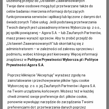
udzieloną przejdź do „Ustawień Zaawansowanych”.
Twoje dane osobowe mogą być przetwarzane także do
KUCHNIA MEKSYKAŃSKA
DOMOWE PRZETWORY
WYBORCZA TV I VOD
BIQDATA
GLIWICE
celów badania i mierzenia informacji dotyczących
funkcjonowania serwisów i aplikacji lub łączone z danymi dot.
SOST, DIPY I INNE DODATKI
GORZÓW WIELKOPOLSKI
KUCHNIA INDYJSKA
TYLKO ZDROWIE
JUTRONAUCI
świadczonych Tobie usług. Jeśli podstawą przetwarzania
Twoich danych jest uzasadniony interes Wyborcza sp. z o.o.,
jej spółki powiązanej – Agora S.A. – lub Zaufanych Partnerów,
KSIĄŻKI. MAGAZYN DO CZYTANIA
KUCHNIA HISZPAŃSKA
ARCHIWUM
KALISZ
masz prawo wyrazić sprzeciw. Aby to zrobić przejdź do
„Ustawień Zaawansowanych” lub skontaktuj się z
administratorem – w zależności od zakresu sprzeciwu i
KUCHNIA NIEMIECKA
NASZA EUROPA
INNE SERWISY
KATOWICE
podmiotu, wobec którego jest kierowany. Więcej informacji
znajdziesz w
Polityce Prywatności Wyborcza.pl
i
Polityce
Prywatności Agora S.A.
SŁÓWKA. MAGAZYN O JĘZYKU
GAZETA.PL
KIELCE
Poprzez kliknięcie "Akceptuję" wyrażasz zgodę na
zainstalowanie i przechowywanie plików typu cookie
KOSZALIN
TOK FM
Wyborczej sp. z o. o. jej Zaufanych Partnerów i Agora S.A.
na Twoim urządzeniu końcowym. Możesz też w każdej
SPORT.PL
KRAKÓW
chwili zmienić swoje preferencje dot. plików cookie,
Wielkopolska parzybroda – składniki:
ponownie wywołując narzędzie do zarządzania Twoimi
preferencjami dot. przetwarzania danych poprzez