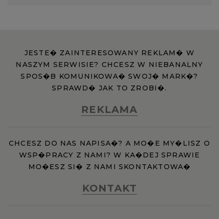
JESTE� ZAINTERESOWANY REKLAM� W
NASZYM SERWISIE? CHCESZ W NIEBANALNY
SPOS�B KOMUNIKOWA� SWOJ� MARK�?
SPRAWD� JAK TO ZROBI�.
REKLAMA
CHCESZ DO NAS NAPISA�? A MO�E MY�LISZ O
WSP�PRACY Z NAMI? W KA�DEJ SPRAWIE
MO�ESZ SI� Z NAMI SKONTAKTOWA�
KONTAKT