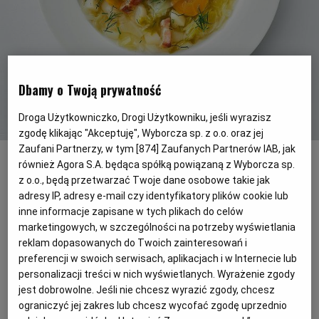
PODRÓŻE KULINARNE
DOMOWE PRZYJĘCIE
KUCHNIA CHIŃSKA
NASZE SERWISY
FIT PRZEPISY
NAPOJE
ZAKUPY
HISTORIE KULINARNE
SPRZĘT KUCHENNY
SERWISY LOKALNE
KUCHNIA TAJSKA
SAŁATKI
WEGE
GRILL
Dbamy o Twoją prywatność
Droga Użytkowniczko, Drogi Użytkowniku, jeśli wyrazisz
FELIETONY KULINARNE
KUCHNIA GRECKA
WYBORCZA.PL
MAKARONY
BIAŁYSTOK
WEGAN
zgodę klikając "Akceptuję", Wyborcza sp. z o.o. oraz jej
Wielkopolska parzybroda
(fot. Miód Malina Studio)
Zaufani Partnerzy, w tym [
874
] Zaufanych Partnerów IAB, jak
również Agora S.A. będąca spółką powiązaną z Wyborcza sp.
KUCHNIA PORTUGALSKA
KSIĄŻKI KULINARNE
BIELSKO-BIAŁA
BEZ GLUTENU
MAGAZYNY
DRÓB
z o.o., będą przetwarzać Twoje dane osobowe takie jak
Zupa z młodej kapusty to w regionie
adresy IP, adresy e-mail czy identyfikatory plików cookie lub
żartobliwie zwanym pyrlandią jeden z
KUCHNIA FRANCUSKA
WYBORCZA CLASSIC
DUŻY FORMAT
SZEF KUCHNI
BYDGOSZCZ
MIĘSA
inne informacje zapisane w tych plikach do celów
kulinarnych symboli wiosennego i
marketingowych, w szczególności na potrzeby wyświetlania
reklam dopasowanych do Twoich zainteresowań i
letniego sezonu. Kto spędzał urlop na
KUCHNIA AMERYKAŃSKA
WOLNA SOBOTA
WYBORCZA.BIZ
CZĘSTOCHOWA
RYBY
preferencji w swoich serwisach, aplikacjach i w Internecie lub
wielkopolskiej wsi i miał sposobność
personalizacji treści w nich wyświetlanych. Wyrażenie zgody
zajadania się parzybrodą, może się uznać
jest dobrowolne. Jeśli nie chcesz wyrazić zgody, chcesz
WYSOKIE OBCASY
KUCHNIA POLSKA
ALE HISTORIA
PRZEKĄSKI
ELBLĄG
ograniczyć jej zakres lub chcesz wycofać zgodę uprzednio
za szczęściarza.