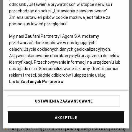
PUBLIO.PL
LUBLIN
4 marchewki
odnośnik „Ustawienia prywatności” w stopce serwisu i
przechodząc do sekcji „Ustawienia zaawansowane”.
Zmiana ustawień plików cookie możliwa jest także za
2 pietruszki
KULTURALNYSKLEP.PL
ŁÓDŹ
pomocą ustawień przeglądarki.
seler
My, nasi Zaufani Partnerzy i Agora S.A. możemy
OLSZTYN
DZIECKO
przetwarzać dane osobowe w następujących
10 średnich ziemniaków
celach:
Użycie dokładnych danych geolokalizacyjnych.
Aktywne skanowanie charakterystyki urządzenia do celów
ZDROWIE
OPOLE
mała cebula
identyfikacji. Przechowywanie informacji na urządzeniu lub
dostęp do nich. Spersonalizowane reklamy i treści, pomiar
POGODA
PŁOCK
reklam i treści, badnie odbiorców i ulepszanie usług.
średnia główka młodej białej kapusty lub kapusty
Lista Zaufanych Partnerów
włoskiej
PODRÓŻE
POZNAŃ
5 ziaren ziela angielskiego
USTAWIENIA ZAAWANSOWANE
RADOM
WIDEO
3-4 liście laurowe
AKCEPTUJĘ
200 g wędzonego boczku pokrojonego w dużą kostkę
RYBNIK
FORUM