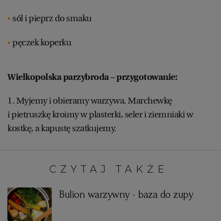
sól i pieprz do smaku
RZESZÓW
pęczek koperku
SOSNOWIEC
Wielkopolska parzybroda – przygotowanie:
SZCZECIN
1. Myjemy i obieramy warzywa. Marchewkę
i pietruszkę kroimy w plasterki, seler i ziemniaki w
TORUŃ
kostkę, a kapustę szatkujemy.
TRÓJMIASTO
CZYTAJ TAKŻE:
WAŁBRZYCH
Bulion warzywny - baza do zupy
WARSZAWA