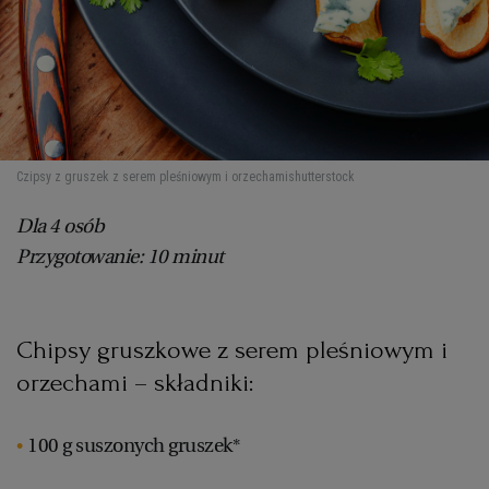
Czipsy z gruszek z serem pleśniowym i orzechami
shutterstock
Dla 4 osób
Przygotowanie: 10 minut
Chipsy gruszkowe z serem pleśniowym i
orzechami – składniki:
100 g suszonych gruszek*