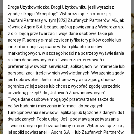
Popcorn z parmezanem i ziołami
PUBLIO.PL
LUBLIN
Droga Użytkowniczko, Drogi Użytkowniku, jeśli wyrazisz
zgodę klikając "Akceptuję", Wyborcza sp. z o.o. oraz jej
Zaufani Partnerzy, w tym [
872
] Zaufanych Partnerów IAB, jak
KULTURALNYSKLEP.PL
ŁÓDŹ
również Agora S.A. będąca spółką powiązaną z Wyborcza sp.
z o.o., będą przetwarzać Twoje dane osobowe takie jak
OLSZTYN
DZIECKO
adresy IP, adresy e-mail czy identyfikatory plików cookie lub
inne informacje zapisane w tych plikach do celów
marketingowych, w szczególności na potrzeby wyświetlania
ZDROWIE
OPOLE
reklam dopasowanych do Twoich zainteresowań i
preferencji w swoich serwisach, aplikacjach i w Internecie lub
personalizacji treści w nich wyświetlanych. Wyrażenie zgody
POGODA
PŁOCK
jest dobrowolne. Jeśli nie chcesz wyrazić zgody, chcesz
ograniczyć jej zakres lub chcesz wycofać zgodę uprzednio
udzieloną przejdź do „Ustawień Zaawansowanych”.
PODRÓŻE
POZNAŃ
Twoje dane osobowe mogą być przetwarzane także do
celów badania i mierzenia informacji dotyczących
RADOM
WIDEO
funkcjonowania serwisów i aplikacji lub łączone z danymi dot.
świadczonych Tobie usług. Jeśli podstawą przetwarzania
Twoich danych jest uzasadniony interes Wyborcza sp. z o.o.,
RYBNIK
FORUM
jej spółki powiązanej – Agora S.A. – lub Zaufanych Partnerów,