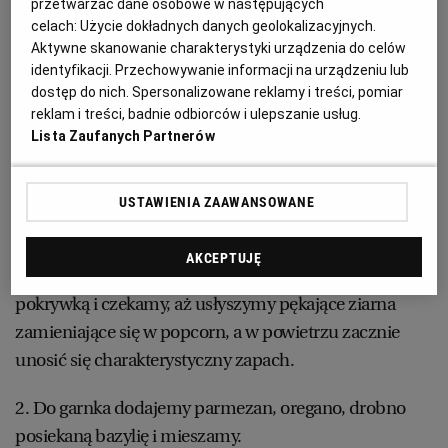
łyżeczka oregano
przetwarzać dane osobowe w następujących
celach:
Użycie dokładnych danych geolokalizacyjnych.
WROCŁAW
Aktywne skanowanie charakterystyki urządzenia do celów
kilka listków bazylii
identyfikacji. Przechowywanie informacji na urządzeniu lub
ZAKOPANE
dostęp do nich. Spersonalizowane reklamy i treści, pomiar
reklam i treści, badnie odbiorców i ulepszanie usług.
Lista Zaufanych Partnerów
ZIELONA GÓRA
Popcorn z parmezanem i ziołami – przepis
krok po kroku:
USTAWIENIA ZAAWANSOWANE
1. W dużym garnku rozgrzewamy mocno oliwę,
AKCEPTUJĘ
wrzucamy ziarna kukurydzy, przykrywamy szczelnie
pokrywką i czekamy, aż usłyszymy pękające ziarna
zamieniające się w popcorn, a w powietrzu zacznie
unosić się charakterystyczny zapach.
2. Do garnka dodajemy parmezan, oregano, drobno
posiekaną bazylię i mieszamy.