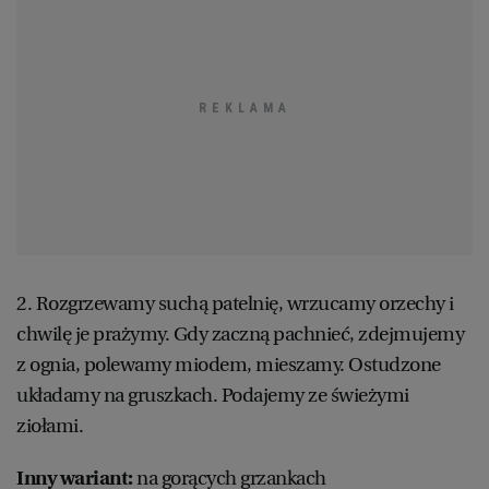
2. Rozgrzewamy suchą patelnię, wrzucamy orzechy i
chwilę je prażymy. Gdy zaczną pachnieć, zdejmujemy
z ognia, polewamy miodem, mieszamy. Ostudzone
układamy na gruszkach. Podajemy ze świeżymi
ziołami.
Inny wariant:
na gorących grzankach