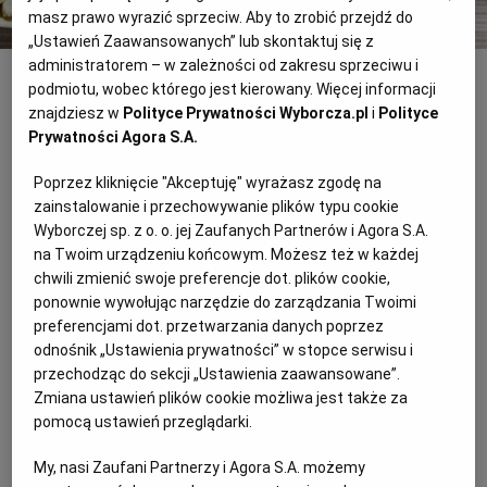
masz prawo wyrazić sprzeciw. Aby to zrobić przejdź do
„Ustawień Zaawansowanych” lub skontaktuj się z
RZESZÓW
administratorem – w zależności od zakresu sprzeciwu i
Popcorn z parmezanem i ziołami
shutterstock
podmiotu, wobec którego jest kierowany. Więcej informacji
Dla 4 osób
znajdziesz w
Polityce Prywatności Wyborcza.pl
i
Polityce
SOSNOWIEC
Prywatności Agora S.A.
Przygotowanie: 5 minut
Poprzez kliknięcie "Akceptuję" wyrażasz zgodę na
SZCZECIN
zainstalowanie i przechowywanie plików typu cookie
Wyborczej sp. z o. o. jej Zaufanych Partnerów i Agora S.A.
Popcorn z parmezanem i ziołami –
TORUŃ
na Twoim urządzeniu końcowym. Możesz też w każdej
składniki:
chwili zmienić swoje preferencje dot. plików cookie,
ponownie wywołując narzędzie do zarządzania Twoimi
TRÓJMIASTO
preferencjami dot. przetwarzania danych poprzez
3-4 łyżki oliwy
odnośnik „Ustawienia prywatności” w stopce serwisu i
przechodząc do sekcji „Ustawienia zaawansowane”.
100 g ziaren kukurydzy do prażenia
WAŁBRZYCH
Zmiana ustawień plików cookie możliwa jest także za
pomocą ustawień przeglądarki.
50 g startego parmezanu
WARSZAWA
My, nasi Zaufani Partnerzy i Agora S.A. możemy