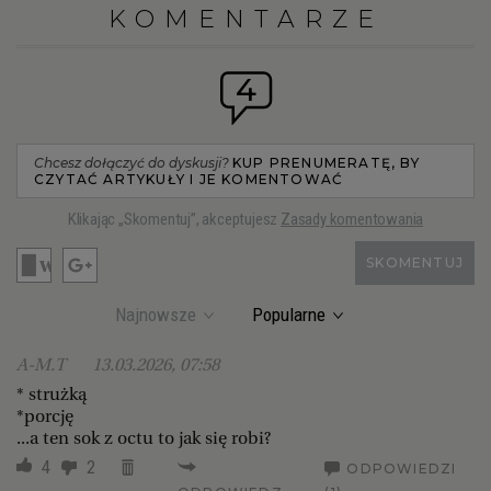
KOMENTARZE
4
Chcesz dołączyć do dyskusji?
KUP PRENUMERATĘ, BY
CZYTAĆ ARTYKUŁY I JE KOMENTOWAĆ
Klikając „Skomentuj”, akceptujesz
Zasady komentowania
SKOMENTUJ
Najnowsze
Popularne
A-M.T
13.03.2026, 07:58
* strużką
*porcję
...a ten sok z octu to jak się robi?
4
2
ODPOWIEDZI