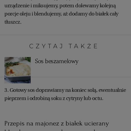
urządzenie i miksujemy, potem dolewamy kolejną
WROCŁAW
porcje oleju i blendujemy, aż dodamy do białek cały
tłuszcz.
ZAKOPANE
ZIELONA GÓRA
CZYTAJ TAKŻE:
Sos beszamelowy
3. Gotowy sos doprawiamy na koniec solą, ewentualnie
pieprzem i odrobiną soku z cytryny lub octu.
Przepis na majonez z białek ucierany