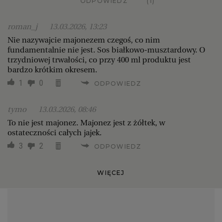
ODPOWIEDZ
(1)
roman_j
13.03.2026, 13:23
Nie nazywajcie majonezem czegoś, co nim
fundamentalnie nie jest. Sos białkowo-musztardowy. O
trzydniowej trwałości, co przy 400 ml produktu jest
bardzo krótkim okresem.
1
0
ODPOWIEDZ
tymo
13.03.2026, 08:46
To nie jest majonez. Majonez jest z żółtek, w
ostateczności całych jajek.
3
2
ODPOWIEDZ
WIĘCEJ