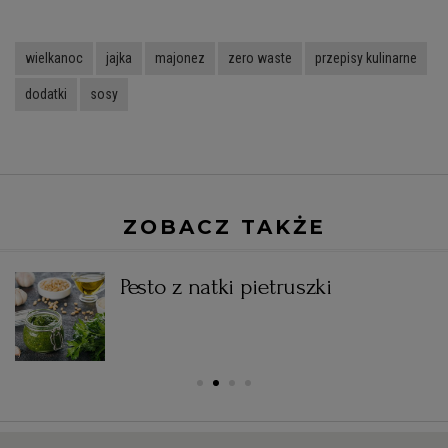
wielkanoc
jajka
majonez
zero waste
przepisy kulinarne
dodatki
sosy
ZOBACZ TAKŻE
Pesto z natki pietruszki