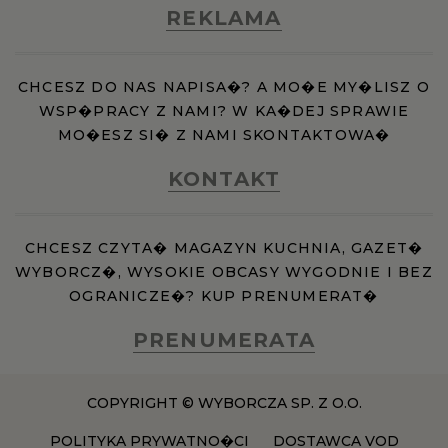
REKLAMA
CHCESZ DO NAS NAPISA�? A MO�E MY�LISZ O
WSP�PRACY Z NAMI? W KA�DEJ SPRAWIE
MO�ESZ SI� Z NAMI SKONTAKTOWA�
KONTAKT
CHCESZ CZYTA� MAGAZYN KUCHNIA, GAZET�
WYBORCZ�, WYSOKIE OBCASY WYGODNIE I BEZ
OGRANICZE�? KUP PRENUMERAT�
PRENUMERATA
COPYRIGHT © WYBORCZA SP. Z O.O.
POLITYKA PRYWATNO�CI
DOSTAWCA VOD