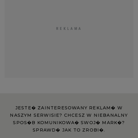
JESTE� ZAINTERESOWANY REKLAM� W
NASZYM SERWISIE? CHCESZ W NIEBANALNY
SPOS�B KOMUNIKOWA� SWOJ� MARK�?
SPRAWD� JAK TO ZROBI�.