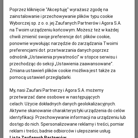
Majonez na białkach – składniki:
PUBLIO.PL
LUBLIN
Poprzez kliknięcie "Akceptuję" wyrażasz zgodę na
zainstalowanie i przechowywanie plików typu cookie
2 białka
KULTURALNYSKLEP.PL
ŁÓDŹ
Wyborczej sp. z o. o. jej Zaufanych Partnerów i Agora S.A.
na Twoim urządzeniu końcowym. Możesz też w każdej
2 łyżeczki musztardy Dijon
chwili zmienić swoje preferencje dot. plików cookie,
OLSZTYN
DZIECKO
ponownie wywołując narzędzie do zarządzania Twoimi
preferencjami dot. przetwarzania danych poprzez
1/2 łyżeczki soli
odnośnik „Ustawienia prywatności” w stopce serwisu i
ZDROWIE
OPOLE
przechodząc do sekcji „Ustawienia zaawansowane”.
szczypta cukru
Zmiana ustawień plików cookie możliwa jest także za
pomocą ustawień przeglądarki.
POGODA
PŁOCK
biały pieprz
My, nasi Zaufani Partnerzy i Agora S.A. możemy
300 ml oleju rzepakowego
PODRÓŻE
POZNAŃ
przetwarzać dane osobowe w następujących
celach:
Użycie dokładnych danych geolokalizacyjnych.
Aktywne skanowanie charakterystyki urządzenia do celów
sok z cytryny lub ocet
RADOM
WIDEO
identyfikacji. Przechowywanie informacji na urządzeniu lub
dostęp do nich. Spersonalizowane reklamy i treści, pomiar
reklam i treści, badnie odbiorców i ulepszanie usług.
RYBNIK
FORUM
Lista Zaufanych Partnerów