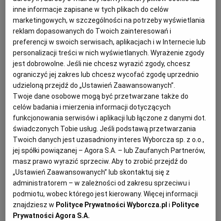
inne informacje zapisane w tych plikach do celów
KUCHNIA MEKSYKAŃSKA
DOMOWE PRZETWORY
WYBORCZA TV I VOD
BIQDATA
GLIWICE
marketingowych, w szczególności na potrzeby wyświetlania
reklam dopasowanych do Twoich zainteresowań i
preferencji w swoich serwisach, aplikacjach i w Internecie lub
SOST, DIPY I INNE DODATKI
GORZÓW WIELKOPOLSKI
KUCHNIA INDYJSKA
TYLKO ZDROWIE
JUTRONAUCI
personalizacji treści w nich wyświetlanych. Wyrażenie zgody
jest dobrowolne. Jeśli nie chcesz wyrazić zgody, chcesz
KSIĄŻKI. MAGAZYN DO CZYTANIA
KUCHNIA HISZPAŃSKA
ARCHIWUM
KALISZ
ograniczyć jej zakres lub chcesz wycofać zgodę uprzednio
udzieloną przejdź do „Ustawień Zaawansowanych”.
Twoje dane osobowe mogą być przetwarzane także do
KUCHNIA NIEMIECKA
NASZA EUROPA
INNE SERWISY
KATOWICE
celów badania i mierzenia informacji dotyczących
funkcjonowania serwisów i aplikacji lub łączone z danymi dot.
świadczonych Tobie usług. Jeśli podstawą przetwarzania
SŁÓWKA. MAGAZYN O JĘZYKU
GAZETA.PL
KIELCE
Twoich danych jest uzasadniony interes Wyborcza sp. z o.o.,
jej spółki powiązanej – Agora S.A. – lub Zaufanych Partnerów,
Na ok. 400 ml majonezu
masz prawo wyrazić sprzeciw. Aby to zrobić przejdź do
KOSZALIN
TOK FM
Przygotowanie: ok. 15 minut plus ogrzanie składników
„Ustawień Zaawansowanych” lub skontaktuj się z
administratorem – w zależności od zakresu sprzeciwu i
do temperatury pokojowej
podmiotu, wobec którego jest kierowany. Więcej informacji
SPORT.PL
KRAKÓW
znajdziesz w
Polityce Prywatności Wyborcza.pl
i
Polityce
Prywatności Agora S.A.