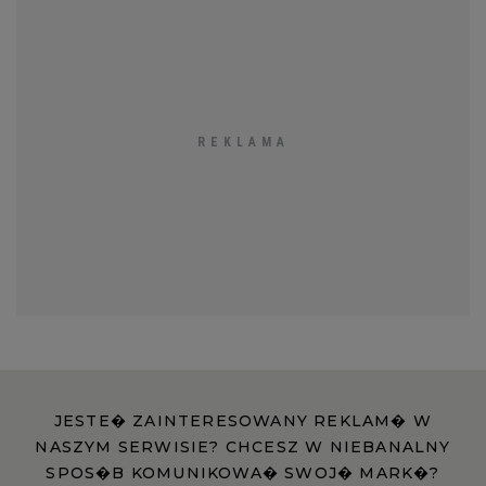
JESTE� ZAINTERESOWANY REKLAM� W
NASZYM SERWISIE? CHCESZ W NIEBANALNY
SPOS�B KOMUNIKOWA� SWOJ� MARK�?