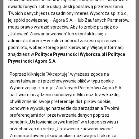
PUBLIO.PL
LUBLIN
Wtedy przelewamy go do butelek, trzymamy w
świadczonych Tobie usług. Jeśli podstawą przetwarzania
lodówce i kiedy trzeba, wykorzystujemy.
Twoich danych jest uzasadniony interes Wyborcza sp. z o.o.,
jej spółki powiązanej – Agora S.A. – lub Zaufanych Partnerów,
KULTURALNYSKLEP.PL
ŁÓDŹ
Porcja na 3-3,5 litra zupy (na 700 ml zakwasu)
masz prawo wyrazić sprzeciw. Aby to zrobić przejdź do
„Ustawień Zaawansowanych” lub skontaktuj się z
Przygotowanie: 15 minut plus 3-5 dni oczekiwania
OLSZTYN
DZIECKO
administratorem – w zależności od zakresu sprzeciwu i
podmiotu, wobec którego jest kierowany. Więcej informacji
znajdziesz w
Polityce Prywatności Wyborcza.pl
i
Polityce
ZDROWIE
OPOLE
Zakwas na żurek – składniki:
Prywatności Agora S.A.
Poprzez kliknięcie "Akceptuję" wyrażasz zgodę na
POGODA
PŁOCK
120 g żytniej mąki razowej (typ 720 lub 2000)
zainstalowanie i przechowywanie plików typu cookie
Wyborczej sp. z o. o. jej Zaufanych Partnerów i Agora S.A.
4-5 ząbków czosnku
na Twoim urządzeniu końcowym. Możesz też w każdej
PODRÓŻE
POZNAŃ
chwili zmienić swoje preferencje dot. plików cookie,
ponownie wywołując narzędzie do zarządzania Twoimi
3 liście laurowe
preferencjami dot. przetwarzania danych poprzez
RADOM
WIDEO
odnośnik „Ustawienia prywatności” w stopce serwisu i
5 ziaren ziela angielskiego
przechodząc do sekcji „Ustawienia zaawansowane”.
RYBNIK
FORUM
Zmiana ustawień plików cookie możliwa jest także za