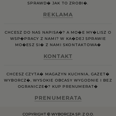
SPRAWD� JAK TO ZROBI�.
REKLAMA
CHCESZ DO NAS NAPISA�? A MO�E MY�LISZ O
WSP�PRACY Z NAMI? W KA�DEJ SPRAWIE
MO�ESZ SI� Z NAMI SKONTAKTOWA�
KONTAKT
CHCESZ CZYTA� MAGAZYN KUCHNIA, GAZET�
WYBORCZ�, WYSOKIE OBCASY WYGODNIE I BEZ
OGRANICZE�? KUP PRENUMERAT�
PRENUMERATA
COPYRIGHT © WYBORCZA SP. Z O.O.