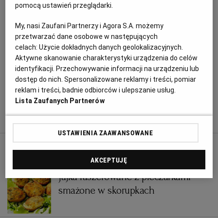
500-700 ml przegotowanej, letniej wody
pomocą ustawień przeglądarki.
RZESZÓW
My, nasi Zaufani Partnerzy i Agora S.A. możemy
przetwarzać dane osobowe w następujących
celach:
Użycie dokładnych danych geolokalizacyjnych.
Zakwas na żurek – przygotowanie krok po
SOSNOWIEC
Aktywne skanowanie charakterystyki urządzenia do celów
kroku:
identyfikacji. Przechowywanie informacji na urządzeniu lub
dostęp do nich. Spersonalizowane reklamy i treści, pomiar
SZCZECIN
reklam i treści, badnie odbiorców i ulepszanie usług.
1. Naczynie na zakwas – kamionkę, słój lub butelkę –
Lista Zaufanych Partnerów
wyparzamy wrzątkiem i dokładnie osuszamy.
TORUŃ
USTAWIENIA ZAAWANSOWANE
TRÓJMIASTO
CZYTAJ TAKŻE:
AKCEPTUJĘ
WAŁBRZYCH
Jajka faszerowane z pieczarkami
smażone w skorupkach
WARSZAWA