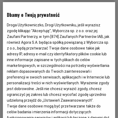
KUCHNIA MEKSYKAŃSKA
DOMOWE PRZETWORY
WYBORCZA TV I VOD
BIQDATA
GLIWICE
Dbamy o Twoją prywatność
SOST, DIPY I INNE DODATKI
GORZÓW WIELKOPOLSKI
KUCHNIA INDYJSKA
TYLKO ZDROWIE
JUTRONAUCI
Droga Użytkowniczko, Drogi Użytkowniku, jeśli wyrazisz
zgodę klikając "Akceptuję", Wyborcza sp. z o.o. oraz jej
Zaufani Partnerzy, w tym [
874
] Zaufanych Partnerów IAB, jak
KSIĄŻKI. MAGAZYN DO CZYTANIA
KUCHNIA HISZPAŃSKA
ARCHIWUM
KALISZ
również Agora S.A. będąca spółką powiązaną z Wyborcza sp.
z o.o., będą przetwarzać Twoje dane osobowe takie jak
adresy IP, adresy e-mail czy identyfikatory plików cookie lub
KUCHNIA NIEMIECKA
NASZA EUROPA
INNE SERWISY
KATOWICE
inne informacje zapisane w tych plikach do celów
marketingowych, w szczególności na potrzeby wyświetlania
reklam dopasowanych do Twoich zainteresowań i
SŁÓWKA. MAGAZYN O JĘZYKU
GAZETA.PL
KIELCE
preferencji w swoich serwisach, aplikacjach i w Internecie lub
personalizacji treści w nich wyświetlanych. Wyrażenie zgody
Zakwas na żur przygotowuje się bardzo prosto.
KOSZALIN
TOK FM
jest dobrowolne. Jeśli nie chcesz wyrazić zgody, chcesz
Najpierw umieszczamy w słoiku mąkę żytnią z wodą i
ograniczyć jej zakres lub chcesz wycofać zgodę uprzednio
dodajemy
czosnek
oraz przyprawy. Następnie
udzieloną przejdź do „Ustawień Zaawansowanych”.
SPORT.PL
KRAKÓW
odstawiamy naczynie w ciepłe miejsce i codziennie
Twoje dane osobowe mogą być przetwarzane także do
celów badania i mierzenia informacji dotyczących
mieszamy płyn, aż zacznie mieć kwaśny zapach.
funkcjonowania serwisów i aplikacji lub łączone z danymi dot.