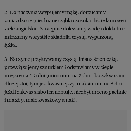
WROCŁAW
2. Do naczynia wsypujemy mąkę, dorzucamy
zmiażdżone (nieobrane) ząbki czosnku, liście laurowe i
ZAKOPANE
ziele angielskie. Następnie dolewamy wodę i dokładnie
mieszamy wszystkie składniki czystą, wyparzoną
ZIELONA GÓRA
łyżką.
3. Naczynie przykrywamy czystą, lnianą ściereczką,
przewiązujemy sznurkiem i odstawiamy w ciepłe
miejsce na 4-5 dni (minimum na 2 dni – bo zakwas im
dłużej stoi, tym jest kwaśniejszy; maksimum na 8 dni –
jeżeli zakwas słabo fermentuje, niezbyt mocno pachnie
i ma zbyt mało kwaskowy smak).