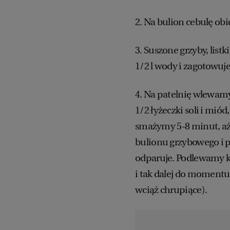
2. Na bulion cebulę ob
3. Suszone grzyby, listk
1/2 l wody i zagotowuj
4. Na patelnię wlewam
1/2 łyżeczki soli i mió
smażymy 5-8 minut, aż
bulionu grzybowego i p
odparuje. Podlewamy ko
i tak dalej do momentu
wciąż chrupiące).