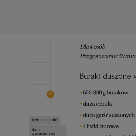
Dla 4 osób
Przygotowanie: 50 min
Buraki duszone 
600-800 g buraków
0
duża cebula
duża garść suszonych
boże narodzenie
4 listki laurowe
dania
wegetariańskie