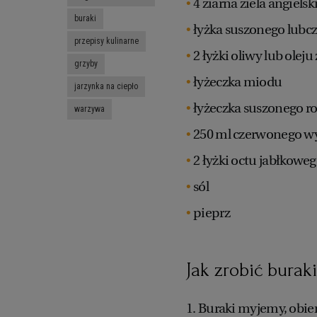
4 ziarna ziela angielsk
buraki
łyżka suszonego lubc
przepisy kulinarne
2 łyżki oliwy lub olej
grzyby
łyżeczka miodu
jarzynka na ciepło
łyżeczka suszonego 
warzywa
250 ml czerwonego w
2 łyżki octu jabłkowe
sól
pieprz
Jak zrobić bura
1. Buraki myjemy, obie