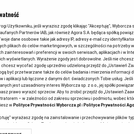
BOŻE NARODZENIE
watność
Buraki dusz
gi Użytkowniku, jeśli wyrazisz zgodę klikając "Akceptuję", Wyborcza sp.
Zaufanych Partnerów IAB, jak również Agora S.A. będąca spółką powią
grzybowym
woje dane osobowe takie jak adresy IP, adresy e-mail czy identyfikator
ych plikach do celów marketingowych, w szczególności na potrzeby w
zainteresowań i preferencji w swoich serwisach, aplikacjach i w Inte
 nich wyświetlanych. Wyrażenie zgody jest dobrowolne. Jeśli nie chces
Dominika Wójciak
10.12.2024
lub chcesz wycofać zgodę uprzednio udzieloną przejdź do „Ustawień 
ą być przetwarzane także do celów badania i mierzenia informacji 
 i aplikacji lub łączone z danymi dot. świadczonych Tobie usług. Jeśl
ych jest uzasadniony interes Wyborcza sp. z o.o., jej spółki powiązane
asz prawo wyrazić sprzeciw. Aby to zrobić przejdź do „Ustawień Za
stratorem – w zależności od zakresu sprzeciwu i podmiotu, wobec któr
ziesz w
Polityce Prywatności Wyborcza.pl
i
Polityce Prywatności Ago
eptuję" wyrażasz zgodę na zainstalowanie i przechowywanie plików ty
artnerów i Agora S.A. na Twoim urządzeniu końcowym. Możesz też w każ
plików cookie, ponownie wywołując narzędzie do zarządzania Twoimi p
e buraki znakomicie smakują