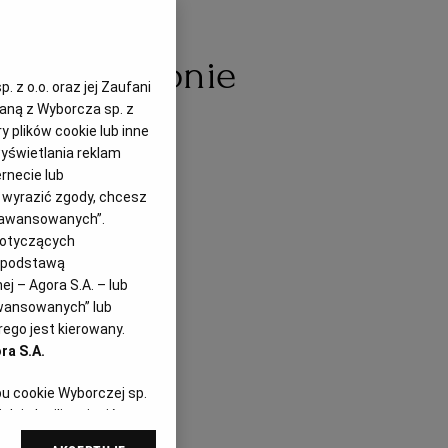
one w bulionie
 z o.o. oraz jej Zaufani
zaną z Wyborcza sp. z
y plików cookie lub inne
yświetlania reklam
rnecie lub
z wyrazić zgody, chcesz
Zaawansowanych”.
dotyczących
i podstawą
j – Agora S.A. – lub
awansowanych” lub
ego jest kierowany.
ra S.A.
pu cookie Wyborczej sp.
dej chwili zmienić
referencjami dot.