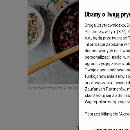
Dbamy o Twoją pry
Droga Użytkowniczko, Dro
Partnerzy, w tym [
874
] 
o.o., będą przetwarzać T
informacje zapisane w t
dopasowanych do Twoich 
personalizacji treści w
ograniczyć jej zakres 
Twoje dane osobowe mog
funkcjonowania serwisów
przetwarzania Twoich dan
Buraczki z grzybami
(Fot. Dominika Wójciak)
Zaufanych Partnerów, m
skontaktuj się z admini
Więcej informacji znajd
Poprzez kliknięcie "Akc
z o. o. jej Zaufanych P
swoje preferencje dot. 
Tak przygotowan