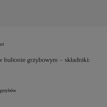
ut
w bulionie grzybowym – składniki:
 grzybów