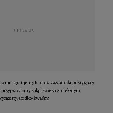
ino i gotujemy 8 minut, aż buraki pokryją się
 przyprawiamy solą i świeżo zmielonym
yrazisty, słodko-kwaśny.