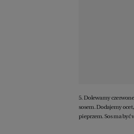
5. Dolewamy czerwone w
sosem. Dodajemy ocet,
pieprzem. Sos ma być w