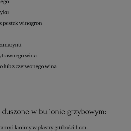
iego
zyku
u z pestek winogron
rozmarynu
ytrawnego wina
go lub z czerwonego wina
ki duszone w bulionie grzybowym:
ramy i kroimy w plastry grubości 1 cm.