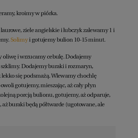
ieramy, kroimy w piórka.
i laurowe, ziele angielskie i lubczyk zalewamy 1 i
emy.
Solimy
i gotujemy bulion 10-15 minut.
y oliwę i wrzucamy cebulę. Dodajemy
d, szklimy. Dodajemy buraki i rozmaryn,
 lekko się podsmażą. Wlewamy chochlę
owoli gotujemy, mieszając, aż cały płyn
lejną porcją bulionu, gotujemy, aż odparuje,
, aż buraki będą półtwarde (ugotowane, ale