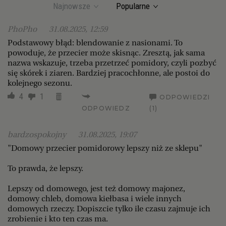
Najnowsze
Popularne
PhoPho
31.08.2025, 12:59
Podstawowy błąd: blendowanie z nasionami. To
powoduje, że przecier może skisnąc. Zresztą, jak sama
nazwa wskazuje, trzeba przetrzeć pomidory, czyli pozbyć
się skórek i ziaren. Bardziej pracochłonne, ale postoi do
kolejnego sezonu.
4
1
ODPOWIEDZI
ODPOWIEDZ
(1)
bardzospokojny
31.08.2025, 19:07
"Domowy przecier pomidorowy lepszy niż ze sklepu"
To prawda, że lepszy.
Lepszy od domowego, jest też domowy majonez,
domowy chleb, domowa kiełbasa i wiele innych
domowych rzeczy. Dopiszcie tylko ile czasu zajmuje ich
zrobienie i kto ten czas ma.