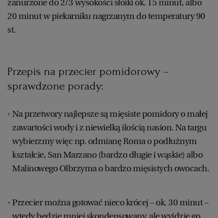
zanurzone do 2/3 wysokości słoiki ok. 15 minut, albo
20 minut w piekarniku nagrzanym do temperatury 90
st.
Przepis na przecier pomidorowy –
sprawdzone porady:
Na przetwory najlepsze są mięsiste pomidory o małej
zawartości wody i z niewielką ilością nasion. Na targu
wybierzmy więc np. odmianę Roma o podłużnym
kształcie, San Marzano (bardzo długie i wąskie) albo
Malinowego Olbrzyma o bardzo mięsistych owocach.
Przecier można gotować nieco krócej – ok. 30 minut –
wtedy będzie mniej skondensowany, ale wyjdzie go