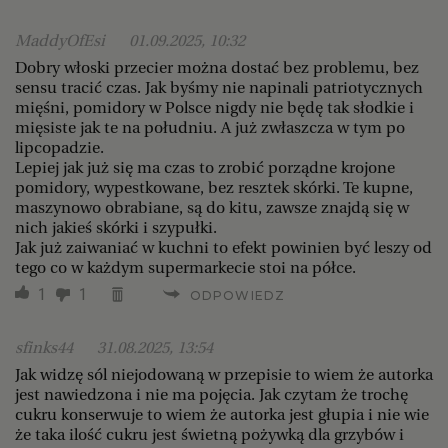
MaddyOfEsi
01.09.2025, 10:32
Dobry włoski przecier można dostać bez problemu, bez
sensu tracić czas. Jak byśmy nie napinali patriotycznych
mięśni, pomidory w Polsce nigdy nie będę tak słodkie i
mięsiste jak te na południu. A już zwłaszcza w tym po
lipcopadzie.
Lepiej jak już się ma czas to zrobić porządne krojone
pomidory, wypestkowane, bez resztek skórki. Te kupne,
maszynowo obrabiane, są do kitu, zawsze znajdą się w
nich jakieś skórki i szypułki.
Jak już zaiwaniać w kuchni to efekt powinien być leszy od
tego co w każdym supermarkecie stoi na półce.
1
1
ODPOWIEDZ
sfinks44
31.08.2025, 13:54
Jak widzę sól niejodowaną w przepisie to wiem że autorka
jest nawiedzona i nie ma pojęcia. Jak czytam że trochę
cukru konserwuje to wiem że autorka jest głupia i nie wie
że taka ilość cukru jest świetną pożywką dla grzybów i