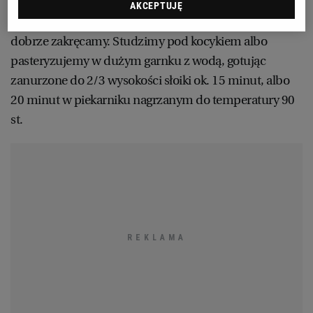
3. Gorący przecier rozlewamy do wyparzonych
AKCEPTUJĘ
WROCŁAW
wrzątkiem lub w piekarniku butelek albo słoików,
dobrze zakręcamy. Studzimy pod kocykiem albo
pasteryzujemy w dużym garnku z wodą, gotując
ZAKOPANE
zanurzone do 2/3 wysokości słoiki ok. 15 minut, albo
20 minut w piekarniku nagrzanym do temperatury 90
ZIELONA GÓRA
st.