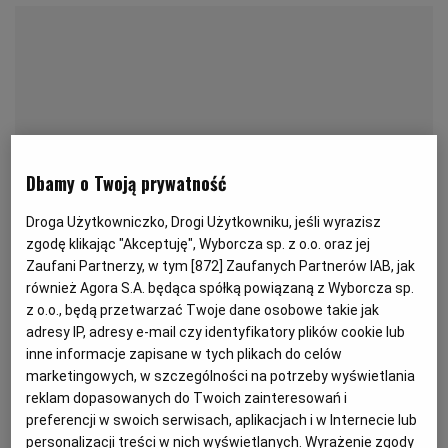
KUCHNIA MEKSYKAŃSKA
DOMOWE PRZETWORY
WYBORCZA TV I VOD
BIQDATA
GLIWICE
SOST, DIPY I INNE DODATKI
GORZÓW WIELKOPOLSKI
KUCHNIA INDYJSKA
TYLKO ZDROWIE
JUTRONAUCI
KSIĄŻKI. MAGAZYN DO CZYTANIA
KUCHNIA HISZPAŃSKA
ARCHIWUM
KALISZ
Dbamy o Twoją prywatność
KUCHNIA NIEMIECKA
NASZA EUROPA
INNE SERWISY
KATOWICE
Droga Użytkowniczko, Drogi Użytkowniku, jeśli wyrazisz
zgodę klikając "Akceptuję", Wyborcza sp. z o.o. oraz jej
Zaufani Partnerzy, w tym [
872
] Zaufanych Partnerów IAB, jak
SŁÓWKA. MAGAZYN O JĘZYKU
GAZETA.PL
KIELCE
również Agora S.A. będąca spółką powiązaną z Wyborcza sp.
z o.o., będą przetwarzać Twoje dane osobowe takie jak
adresy IP, adresy e-mail czy identyfikatory plików cookie lub
KOSZALIN
TOK FM
inne informacje zapisane w tych plikach do celów
marketingowych, w szczególności na potrzeby wyświetlania
Na 5 słoików ok. 500 ml albo na 4 butelki 700 ml
SPORT.PL
KRAKÓW
reklam dopasowanych do Twoich zainteresowań i
Przygotowanie: ok. 2 godzin
preferencji w swoich serwisach, aplikacjach i w Internecie lub
personalizacji treści w nich wyświetlanych. Wyrażenie zgody