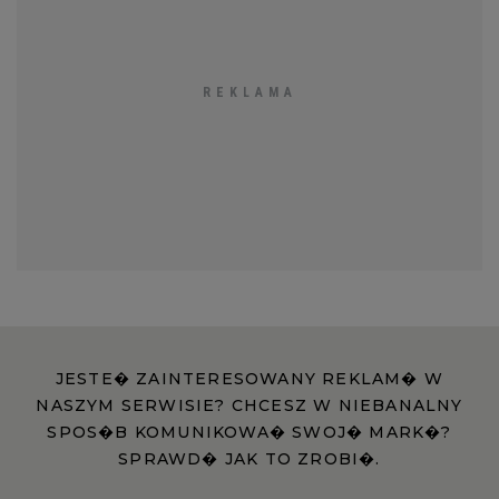
JESTE� ZAINTERESOWANY REKLAM� W
NASZYM SERWISIE? CHCESZ W NIEBANALNY
SPOS�B KOMUNIKOWA� SWOJ� MARK�?
SPRAWD� JAK TO ZROBI�.