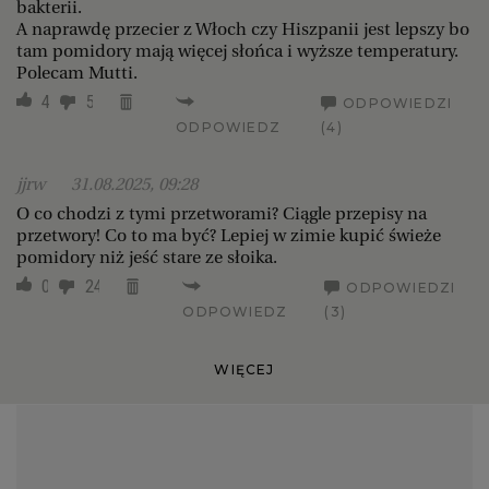
bakterii.
A naprawdę przecier z Włoch czy Hiszpanii jest lepszy bo
tam pomidory mają więcej słońca i wyższe temperatury.
Polecam Mutti.
4
5
ODPOWIEDZI
ODPOWIEDZ
(4)
jjrw
31.08.2025, 09:28
O co chodzi z tymi przetworami? Ciągle przepisy na
przetwory! Co to ma być? Lepiej w zimie kupić świeże
pomidory niż jeść stare ze słoika.
0
24
ODPOWIEDZI
ODPOWIEDZ
(3)
WIĘCEJ