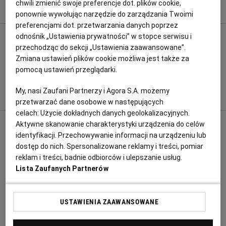
zalewamy zimną wodą i obieramy ze skórki.
chwili zmienić swoje preferencje dot. plików cookie,
ponownie wywołując narzędzie do zarządzania Twoimi
RZESZÓW
preferencjami dot. przetwarzania danych poprzez
odnośnik „Ustawienia prywatności” w stopce serwisu i
CZYTAJ TAKŻE:
przechodząc do sekcji „Ustawienia zaawansowane”.
SOSNOWIEC
Zmiana ustawień plików cookie możliwa jest także za
Cukinia z pomidorami i papryką na
pomocą ustawień przeglądarki.
zimę
SZCZECIN
My, nasi Zaufani Partnerzy i Agora S.A. możemy
przetwarzać dane osobowe w następujących
celach:
Użycie dokładnych danych geolokalizacyjnych.
TORUŃ
Aktywne skanowanie charakterystyki urządzenia do celów
2. Obrane pomidory przekładamy do garnka,
identyfikacji. Przechowywanie informacji na urządzeniu lub
blendujemy ręcznym blenderem (jeśli nie mamy
dostęp do nich. Spersonalizowane reklamy i treści, pomiar
TRÓJMIASTO
reklam i treści, badnie odbiorców i ulepszanie usług.
blendera, pomidory możemy przepuścić przez
Lista Zaufanych Partnerów
maszynkę do mięsa), dodajemy sól i gotujemy na
WAŁBRZYCH
średnim ogniu 45-50 minut, często mieszając, żeby
woda odparowała.
USTAWIENIA ZAAWANSOWANE
WARSZAWA