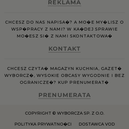
REKLAMA
CHCESZ DO NAS NAPISA�? A MO�E MY�LISZ O
WSP�PRACY Z NAMI? W KA�DEJ SPRAWIE
MO�ESZ SI� Z NAMI SKONTAKTOWA�
KONTAKT
CHCESZ CZYTA� MAGAZYN KUCHNIA, GAZET�
WYBORCZ�, WYSOKIE OBCASY WYGODNIE I BEZ
OGRANICZE�? KUP PRENUMERAT�
PRENUMERATA
COPYRIGHT © WYBORCZA SP. Z O.O.
POLITYKA PRYWATNO�CI
DOSTAWCA VOD