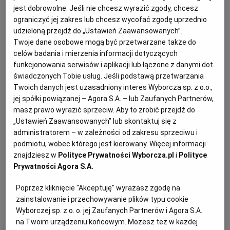
PUBLIO.PL
LUBLIN
jest dobrowolne. Jeśli nie chcesz wyrazić zgody, chcesz
ograniczyć jej zakres lub chcesz wycofać zgodę uprzednio
Domowy przecier pomidorowy – składniki:
udzieloną przejdź do „Ustawień Zaawansowanych”.
KULTURALNYSKLEP.PL
ŁÓDŹ
Twoje dane osobowe mogą być przetwarzane także do
5 kg pomidorów*
celów badania i mierzenia informacji dotyczących
funkcjonowania serwisów i aplikacji lub łączone z danymi dot.
OLSZTYN
DZIECKO
świadczonych Tobie usług. Jeśli podstawą przetwarzania
łyżka soli niejodowanej do przetworów
Twoich danych jest uzasadniony interes Wyborcza sp. z o.o.,
ZDROWIE
OPOLE
jej spółki powiązanej – Agora S.A. – lub Zaufanych Partnerów,
masz prawo wyrazić sprzeciw. Aby to zrobić przejdź do
„Ustawień Zaawansowanych” lub skontaktuj się z
POGODA
PŁOCK
Jak zrobić przecier pomidorowy na dwa
administratorem – w zależności od zakresu sprzeciwu i
podmiotu, wobec którego jest kierowany. Więcej informacji
sposoby:
znajdziesz w
Polityce Prywatności Wyborcza.pl
i
Polityce
PODRÓŻE
POZNAŃ
Prywatności Agora S.A.
I. PRZECIER POMIDOROWY Z NASIONKAMI
Poprzez kliknięcie "Akceptuję" wyrażasz zgodę na
RADOM
WIDEO
zainstalowanie i przechowywanie plików typu cookie
1. Pomidory przebieramy, płuczemy, nacinamy,
Wyborczej sp. z o. o. jej Zaufanych Partnerów i Agora S.A.
zalewamy w zlewie wrzącą wodą, po minucie
na Twoim urządzeniu końcowym. Możesz też w każdej
RYBNIK
FORUM