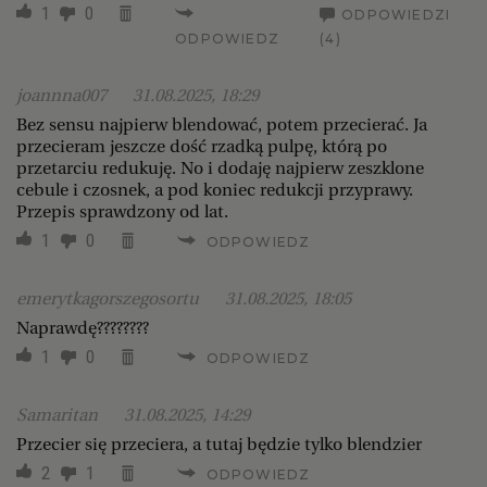
1
0
ODPOWIEDZI
ODPOWIEDZ
(4)
joannna007
31.08.2025, 18:29
Bez sensu najpierw blendować, potem przecierać. Ja
przecieram jeszcze dość rzadką pulpę, którą po
przetarciu redukuję. No i dodaję najpierw zeszklone
cebule i czosnek, a pod koniec redukcji przyprawy.
Przepis sprawdzony od lat.
1
0
ODPOWIEDZ
emerytkagorszegosortu
31.08.2025, 18:05
Naprawdę????????
1
0
ODPOWIEDZ
Samaritan
31.08.2025, 14:29
Przecier się przeciera, a tutaj będzie tylko blendzier
2
1
ODPOWIEDZ