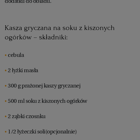
dodatku do obiadu.
Kasza gryczana na soku z kiszonych
ogórków – składniki:
cebula
2 łyżki masła
300 g prażonej kaszy gryczanej
500 ml soku z kiszonych ogórków
2 ząbki czosnku
1/2 łyżeczki soli(opcjonalnie)