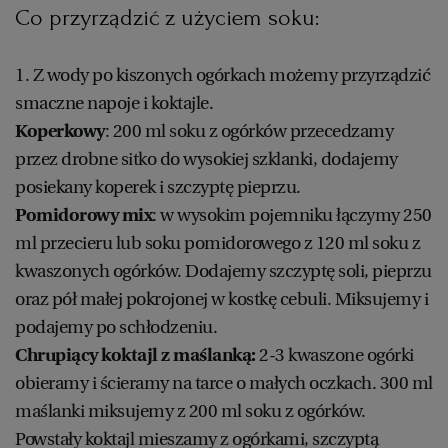
Co przyrządzić z użyciem soku:
1. Z wody po kiszonych ogórkach możemy przyrządzić
smaczne napoje i koktajle.
Koperkowy
: 200 ml soku z ogórków przecedzamy
przez drobne sitko do wysokiej szklanki, dodajemy
posiekany koperek i szczyptę pieprzu.
Pomidorowy mix
: w wysokim pojemniku łączymy 250
ml przecieru lub soku pomidorowego z 120 ml soku z
kwaszonych ogórków. Dodajemy szczyptę soli, pieprzu
oraz pół małej pokrojonej w kostkę cebuli. Miksujemy i
podajemy po schłodzeniu.
Chrupiący koktajl z maślanką:
2-3 kwaszone ogórki
obieramy i ścieramy na tarce o małych oczkach. 300 ml
maślanki miksujemy z 200 ml soku z ogórków.
Powstały koktajl mieszamy z ogórkami, szczyptą