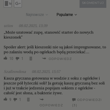
SKOMENTUJ
Najnowsze
Popularne
utios
08.02.2025, 13:39
„Może uratować zupę, stanowić starter do nowych
kieszonek”
Spoiler alert: jeśli kieszonki nie są jakoś impregnowane, to
po zalaniu wodą po ogórkach będą przeciekać…
10
1
ODPOWIEDZ
Szafirowlosa
08.02.2025, 15:57
Kasza gryczana gotowana w wodzie z soku z ogórków i
jeszcze pół łyżeczki soli? Ja gotuję kaszę gryczaną bez soli
i już w trakcie jedzenia popijam sokiem z ogórków -
całość jest słona, a bakterie żywe.
9
1
ODPOWIEDZI
ODPOWIEDZ
(3)