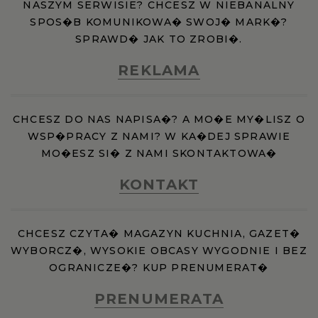
NASZYM SERWISIE? CHCESZ W NIEBANALNY
SPOS�B KOMUNIKOWA� SWOJ� MARK�?
SPRAWD� JAK TO ZROBI�.
REKLAMA
CHCESZ DO NAS NAPISA�? A MO�E MY�LISZ O
WSP�PRACY Z NAMI? W KA�DEJ SPRAWIE
MO�ESZ SI� Z NAMI SKONTAKTOWA�
KONTAKT
CHCESZ CZYTA� MAGAZYN KUCHNIA, GAZET�
WYBORCZ�, WYSOKIE OBCASY WYGODNIE I BEZ
OGRANICZE�? KUP PRENUMERAT�
PRENUMERATA