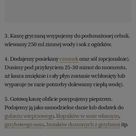
3. Kaszę gryczaną wsypujemy do podsmażonej cebuli,
wlewamy 250 ml zimnej wody i sok z ogórków.
4. Dodajemy posiekany
czosnek
oraz sól (opcjonalnie).
Dusimy pod przykryciem 25-30 minut do momentu,
aż kasza zmięknie i cały płyn zostanie wchłonięty lub
wyparuje (w razie potrzeby dolewamy ciepłą wodę).
5. Gotową kaszę obficie posypujemy pieprzem.
Podajemy ją jako samodzielne danie lub dodatek do
gulaszu wieprzowego
,
klopsików w sosie własnym
,
grzybowego sosu
,
buraków duszonych z grzybami
itp.