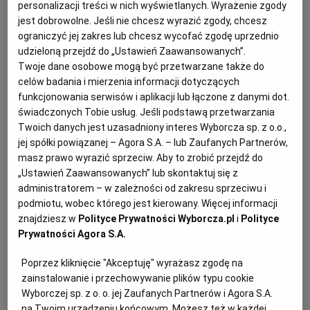
wspierającego utrzymanie prawidłowej flory
personalizacji treści w nich wyświetlanych. Wyrażenie zgody
PUBLIO.PL
LUBLIN
jest dobrowolne. Jeśli nie chcesz wyrazić zgody, chcesz
bakteryjnej. Zawiera też bakterie probiotyczne,
ograniczyć jej zakres lub chcesz wycofać zgodę uprzednio
które podnoszą odporność i mają korzystny wpływ na
KULTURALNYSKLEP.PL
ŁÓDŹ
udzieloną przejdź do „Ustawień Zaawansowanych”.
nasz układ pokarmowy (szczepy żywych bakterii
Twoje dane osobowe mogą być przetwarzane także do
regulują pracę jelit, wspomagają trawienie i
celów badania i mierzenia informacji dotyczących
OLSZTYN
DZIECKO
funkcjonowania serwisów i aplikacji lub łączone z danymi dot.
wchłanianie produktów przemiany materii). Woda po
świadczonych Tobie usług. Jeśli podstawą przetwarzania
ogórkach jest również bogata w witaminy, np. grupy B
Twoich danych jest uzasadniony interes Wyborcza sp. z o.o.,
ZDROWIE
OPOLE
oraz A, C, E i K oraz minerały, takie jak wapń, potas,
jej spółki powiązanej – Agora S.A. – lub Zaufanych Partnerów,
masz prawo wyrazić sprzeciw. Aby to zrobić przejdź do
żelazo, cynk, magnez, fosfor oraz sód. Dlatego, jeśli
„Ustawień Zaawansowanych” lub skontaktuj się z
POGODA
PŁOCK
zostało wam sporo soku po ogórkach, wstawcie go do
administratorem – w zależności od zakresu sprzeciwu i
lodówki (wytrzyma nawet kilka tygodni) i pijcie* lub
podmiotu, wobec którego jest kierowany. Więcej informacji
wykorzystujcie do gotowania**.
PODRÓŻE
POZNAŃ
znajdziesz w
Polityce Prywatności Wyborcza.pl
i
Polityce
Prywatności Agora S.A.
RADOM
WIDEO
Poprzez kliknięcie "Akceptuję" wyrażasz zgodę na
Jak wykorzystać sok z kiszonych ogórków
zainstalowanie i przechowywanie plików typu cookie
Wyborczej sp. z o. o. jej Zaufanych Partnerów i Agora S.A.
w kuchni:
RYBNIK
FORUM
na Twoim urządzeniu końcowym. Możesz też w każdej