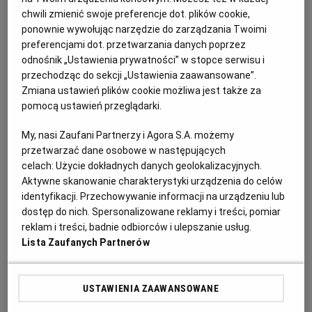
chwili zmienić swoje preferencje dot. plików cookie,
1. Woda po kiszeniu ogórków może służyć do
ponownie wywołując narzędzie do zarządzania Twoimi
RZESZÓW
preferencjami dot. przetwarzania danych poprzez
wzmocnienia smaku
mało wyrazistej zupy ogórkowej.
odnośnik „Ustawienia prywatności” w stopce serwisu i
Warto dolewać ją też do żurku, białego barszczu oraz
przechodząc do sekcji „Ustawienia zaawansowane”.
SOSNOWIEC
zupy szczawiowej. Sok sprawdzi się również jako
Zmiana ustawień plików cookie możliwa jest także za
dodatek do niektórych zup kremów – nada im
pomocą ustawień przeglądarki.
SZCZECIN
wyrazistości. Ten produkt będzie stanowić także
My, nasi Zaufani Partnerzy i Agora S.A. możemy
znakomitą bazę do ogórkowego
chłodnika
.
przetwarzać dane osobowe w następujących
TORUŃ
celach:
Użycie dokładnych danych geolokalizacyjnych.
2. Ogórkowym sokiem z powodzeniem
zastąpimy ocet
Aktywne skanowanie charakterystyki urządzenia do celów
lub sok z cytryny, np. szykując czerwony barszcz albo
identyfikacji. Przechowywanie informacji na urządzeniu lub
TRÓJMIASTO
dostęp do nich. Spersonalizowane reklamy i treści, pomiar
sos winegret do sałatek.
reklam i treści, badnie odbiorców i ulepszanie usług.
Lista Zaufanych Partnerów
WAŁBRZYCH
3. Sok sprawdzi się jako
starter
do przygotowywania
nowych kiszonek. Kilka łyżek wody z kiszenia
dolewamy do świeżej zalewy do ogórków, kalafiora lub
USTAWIENIA ZAAWANSOWANE
WARSZAWA
buraków albo do kiszonej kapusty. Dzięki temu proces