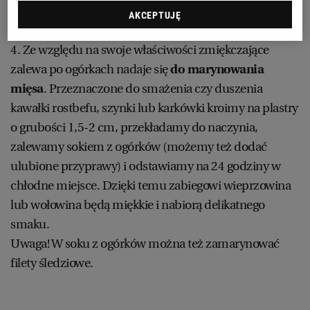
fermentacji rozpocznie się dużo szybciej.
AKCEPTUJĘ
WROCŁAW
4. Ze względu na swoje właściwości zmiękczające
ZAKOPANE
zalewa po ogórkach nadaje się
do marynowania
mięsa
. Przeznaczone do smażenia czy duszenia
ZIELONA GÓRA
kawałki rostbefu, szynki lub karkówki kroimy na plastry
o grubości 1,5-2 cm, przekładamy do naczynia,
zalewamy sokiem z ogórków (możemy też dodać
ulubione przyprawy) i odstawiamy na 24 godziny w
chłodne miejsce. Dzięki temu zabiegowi wieprzowina
lub wołowina będą miękkie i nabiorą delikatnego
smaku.
Uwaga! W soku z ogórków można też zamarynować
filety śledziowe.