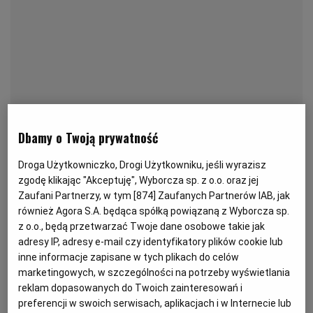
KUCHNIA MEKSYKAŃSKA
DOMOWE PRZETWORY
WYBORCZA TV I VOD
BIQDATA
GLIWICE
SOST, DIPY I INNE DODATKI
GORZÓW WIELKOPOLSKI
KUCHNIA INDYJSKA
TYLKO ZDROWIE
JUTRONAUCI
KSIĄŻKI. MAGAZYN DO CZYTANIA
KUCHNIA HISZPAŃSKA
ARCHIWUM
KALISZ
Dbamy o Twoją prywatność
KUCHNIA NIEMIECKA
NASZA EUROPA
INNE SERWISY
KATOWICE
Droga Użytkowniczko, Drogi Użytkowniku, jeśli wyrazisz
zgodę klikając "Akceptuję", Wyborcza sp. z o.o. oraz jej
SŁÓWKA. MAGAZYN O JĘZYKU
GAZETA.PL
KIELCE
Zaufani Partnerzy, w tym [
874
] Zaufanych Partnerów IAB, jak
również Agora S.A. będąca spółką powiązaną z Wyborcza sp.
z o.o., będą przetwarzać Twoje dane osobowe takie jak
KOSZALIN
TOK FM
adresy IP, adresy e-mail czy identyfikatory plików cookie lub
inne informacje zapisane w tych plikach do celów
Sok po kwaszeniu ogórków możemy oczywiście wypić
marketingowych, w szczególności na potrzeby wyświetlania
SPORT.PL
KRAKÓW
– napój ten ma wiele właściwości prozdrowotnych. Jest
reklam dopasowanych do Twoich zainteresowań i
między innymi źródłem kwasu mlekowego
preferencji w swoich serwisach, aplikacjach i w Internecie lub