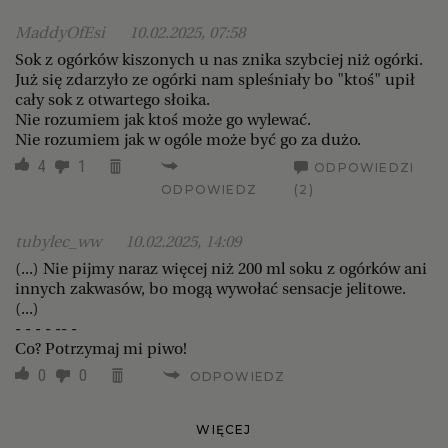
MaddyOfEsi
10.02.2025, 07:58
Sok z ogórków kiszonych u nas znika szybciej niż ogórki.
Już się zdarzyło ze ogórki nam spleśniały bo "ktoś" upił
cały sok z otwartego słoika.
Nie rozumiem jak ktoś może go wylewać.
Nie rozumiem jak w ogóle może być go za dużo.
4
1
ODPOWIEDZI
ODPOWIEDZ
(2)
tubylec_ww
10.02.2025, 14:09
(...) Nie pijmy naraz więcej niż 200 ml soku z ogórków ani
innych zakwasów, bo mogą wywołać sensacje jelitowe.
(...)
- - - - -- -
Co? Potrzymaj mi piwo!
0
0
ODPOWIEDZ
WIĘCEJ