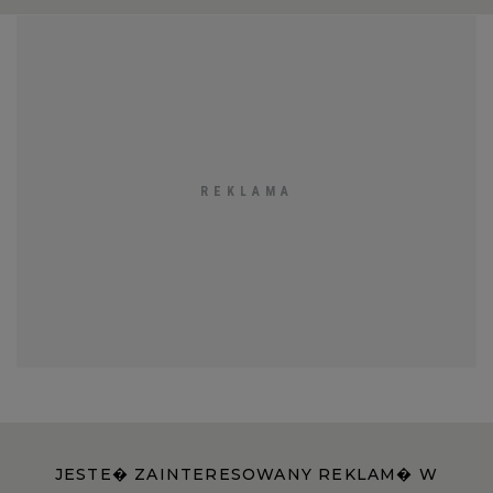
JESTE� ZAINTERESOWANY REKLAM� W