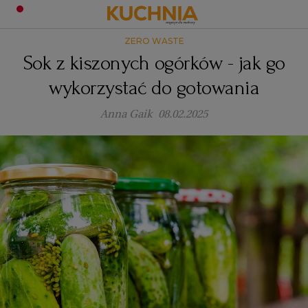
ZERO WASTE
PRZEPISY
Sok z kiszonych ogórków - jak go
Zaloguj się
wykorzystać do gotowania
ŚNIADANIA
OKAZJE
Anna Gaik
08.02.2025
KUCHNIE ŚWIATA
HALLOWEEN
OBIADY
BOŻE NARODZENIE
DANIA SEZONOWE
KUCHNIA WŁOSKA
KOLACJE
KUCHNIA BRYTYJSKA
KARNAWAŁ
PORADY
DESERY
KUCHNIA AFRYKAŃSKA
SZKOŁA GOTOWANIA
ZDROWA DIETA
WIELKANOC
ZUPY
KUCHNIA JAPOŃSKA
DO POCZYTANIA
WALENTYNKI
PORADY
CIASTA
DIETA