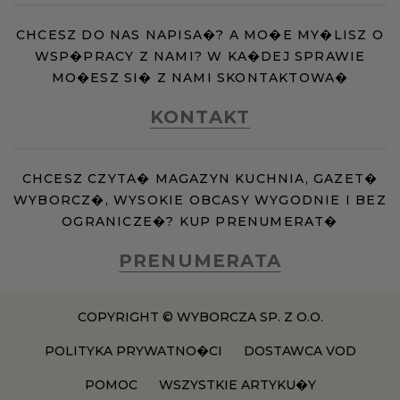
CHCESZ DO NAS NAPISA�? A MO�E MY�LISZ O
WSP�PRACY Z NAMI? W KA�DEJ SPRAWIE
MO�ESZ SI� Z NAMI SKONTAKTOWA�
KONTAKT
CHCESZ CZYTA� MAGAZYN KUCHNIA, GAZET�
WYBORCZ�, WYSOKIE OBCASY WYGODNIE I BEZ
OGRANICZE�? KUP PRENUMERAT�
PRENUMERATA
COPYRIGHT © WYBORCZA SP. Z O.O.
POLITYKA PRYWATNO�CI
DOSTAWCA VOD
POMOC
WSZYSTKIE ARTYKU�Y