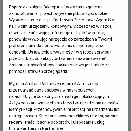
PUBLIO.PL
LUBLIN
Poprzez kliknięcie "Akceptuję" wyrażasz zgodę na
6-7 dużych pomarańczy (ok. 1,2 kg)
zainstalowanie i przechowywanie plików typu cookie
Wyborczej sp. z o. o. jej Zaufanych Partnerów i Agora S.A.
KULTURALNYSKLEP.PL
ŁÓDŹ
szczypta soli
na Twoim urządzeniu końcowym. Możesz też w każdej
chwili zmienić swoje preferencje dot. plików cookie,
OLSZTYN
DZIECKO
ponownie wywołując narzędzie do zarządzania Twoimi
500 ml wody
preferencjami dot. przetwarzania danych poprzez
odnośnik „Ustawienia prywatności” w stopce serwisu i
500-800 g cukru
ZDROWIE
OPOLE
przechodząc do sekcji „Ustawienia zaawansowane”.
Zmiana ustawień plików cookie możliwa jest także za
łyżka koniaku (opcjonalnie)
pomocą ustawień przeglądarki.
POGODA
PŁOCK
My, nasi Zaufani Partnerzy i Agora S.A. możemy
przetwarzać dane osobowe w następujących
PODRÓŻE
POZNAŃ
celach:
Użycie dokładnych danych geolokalizacyjnych.
Jak zrobić marmoladę z pomarańczy:
Aktywne skanowanie charakterystyki urządzenia do celów
RADOM
WIDEO
identyfikacji. Przechowywanie informacji na urządzeniu lub
dostęp do nich. Spersonalizowane reklamy i treści, pomiar
1. Pomarańcze szorujemy, przelewamy wrzątkiem,
reklam i treści, badnie odbiorców i ulepszanie usług.
kroimy na połówki.
RYBNIK
FORUM
Lista Zaufanych Partnerów