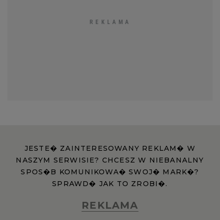
JESTE� ZAINTERESOWANY REKLAM� W
NASZYM SERWISIE? CHCESZ W NIEBANALNY
SPOS�B KOMUNIKOWA� SWOJ� MARK�?
SPRAWD� JAK TO ZROBI�.
REKLAMA