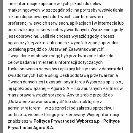
inne informacje zapisane w tych plikach do celów
KUCHNIA MEKSYKAŃSKA
DOMOWE PRZETWORY
WYBORCZA TV I VOD
BIQDATA
GLIWICE
marketingowych, w szczególności na potrzeby wyświetlania
reklam dopasowanych do Twoich zainteresowań i
preferencji w swoich serwisach, aplikacjach i w Internecie lub
SOST, DIPY I INNE DODATKI
GORZÓW WIELKOPOLSKI
KUCHNIA INDYJSKA
TYLKO ZDROWIE
JUTRONAUCI
personalizacji treści w nich wyświetlanych. Wyrażenie zgody
jest dobrowolne. Jeśli nie chcesz wyrazić zgody, chcesz
ograniczyć jej zakres lub chcesz wycofać zgodę uprzednio
KSIĄŻKI. MAGAZYN DO CZYTANIA
KUCHNIA HISZPAŃSKA
ARCHIWUM
KALISZ
udzieloną przejdź do „Ustawień Zaawansowanych”.
Twoje dane osobowe mogą być przetwarzane także do
celów badania i mierzenia informacji dotyczących
KUCHNIA NIEMIECKA
NASZA EUROPA
INNE SERWISY
KATOWICE
funkcjonowania serwisów i aplikacji lub łączone z danymi dot.
świadczonych Tobie usług. Jeśli podstawą przetwarzania
SŁÓWKA. MAGAZYN O JĘZYKU
GAZETA.PL
KIELCE
Twoich danych jest uzasadniony interes Wyborcza sp. z o.o.,
Na kilka małych słoiczków
jej spółki powiązanej – Agora S.A. – lub Zaufanych Partnerów,
Przygotowanie i smażenie: 3-4 godziny rozłożone na
masz prawo wyrazić sprzeciw. Aby to zrobić przejdź do
KOSZALIN
TOK FM
„Ustawień Zaawansowanych” lub skontaktuj się z
dwa dni
administratorem – w zależności od zakresu sprzeciwu i
podmiotu, wobec którego jest kierowany. Więcej informacji
SPORT.PL
KRAKÓW
znajdziesz w
Polityce Prywatności Wyborcza.pl
i
Polityce
Marmolada pomarańczowa – składniki:
Prywatności Agora S.A.