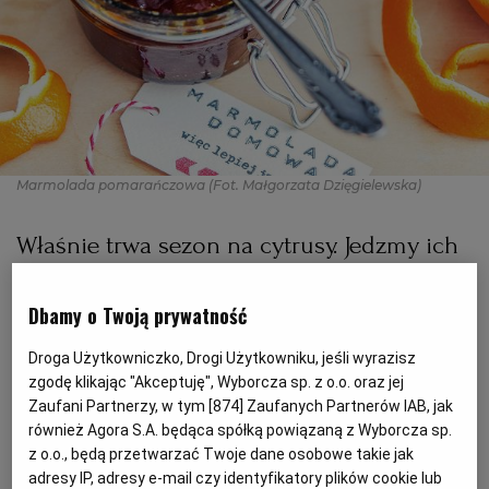
PODRÓŻE KULINARNE
DOMOWE PRZYJĘCIE
KUCHNIA CHIŃSKA
NASZE SERWISY
FIT PRZEPISY
NAPOJE
ZAKUPY
HISTORIE KULINARNE
SPRZĘT KUCHENNY
SERWISY LOKALNE
KUCHNIA TAJSKA
SAŁATKI
WEGE
GRILL
Marmolada pomarańczowa
(Fot. Małgorzata Dzięgielewska)
FELIETONY KULINARNE
KUCHNIA GRECKA
WYBORCZA.PL
MAKARONY
BIAŁYSTOK
WEGAN
Właśnie trwa sezon na cytrusy. Jedzmy ich
KUCHNIA PORTUGALSKA
KSIĄŻKI KULINARNE
BIELSKO-BIAŁA
BEZ GLUTENU
MAGAZYNY
DRÓB
więc zimą jak najwięcej, zróbmy też
cytrusowe zapasy, np. pomarańczową
Dbamy o Twoją prywatność
KUCHNIA FRANCUSKA
WYBORCZA CLASSIC
DUŻY FORMAT
SZEF KUCHNI
BYDGOSZCZ
MIĘSA
marmoladę.
Droga Użytkowniczko, Drogi Użytkowniku, jeśli wyrazisz
zgodę klikając "Akceptuję", Wyborcza sp. z o.o. oraz jej
KUCHNIA AMERYKAŃSKA
WOLNA SOBOTA
WYBORCZA.BIZ
CZĘSTOCHOWA
RYBY
Zaufani Partnerzy, w tym [
874
] Zaufanych Partnerów IAB, jak
również Agora S.A. będąca spółką powiązaną z Wyborcza sp.
WYSOKIE OBCASY
KUCHNIA POLSKA
ALE HISTORIA
PRZEKĄSKI
ELBLĄG
z o.o., będą przetwarzać Twoje dane osobowe takie jak
adresy IP, adresy e-mail czy identyfikatory plików cookie lub