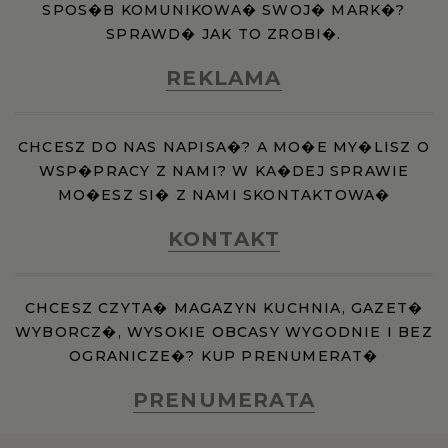
SPOS�B KOMUNIKOWA� SWOJ� MARK�?
SPRAWD� JAK TO ZROBI�.
REKLAMA
CHCESZ DO NAS NAPISA�? A MO�E MY�LISZ O
WSP�PRACY Z NAMI? W KA�DEJ SPRAWIE
MO�ESZ SI� Z NAMI SKONTAKTOWA�
KONTAKT
CHCESZ CZYTA� MAGAZYN KUCHNIA, GAZET�
WYBORCZ�, WYSOKIE OBCASY WYGODNIE I BEZ
OGRANICZE�? KUP PRENUMERAT�
PRENUMERATA