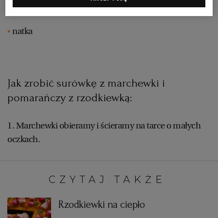
cukier
RZESZÓW
natka
SOSNOWIEC
Jak zrobić surówkę z marchewki i
SZCZECIN
pomarańczy z rzodkiewką:
TORUŃ
1. Marchewki obieramy i ścieramy na tarce o małych
oczkach.
TRÓJMIASTO
WAŁBRZYCH
CZYTAJ TAKŻE:
WARSZAWA
Rzodkiewki na ciepło