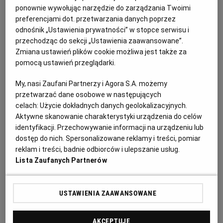
PUBLIO.PL
LUBLIN
ponownie wywołując narzędzie do zarządzania Twoimi
preferencjami dot. przetwarzania danych poprzez
odnośnik „Ustawienia prywatności” w stopce serwisu i
KULTURALNYSKLEP.PL
ŁÓDŹ
Surówka z marchewki i pomarańczy z
przechodząc do sekcji „Ustawienia zaawansowane”.
Zmiana ustawień plików cookie możliwa jest także za
rzodkiewką – składniki:
pomocą ustawień przeglądarki.
OLSZTYN
DZIECKO
4 marchewki
My, nasi Zaufani Partnerzy i Agora S.A. możemy
przetwarzać dane osobowe w następujących
ZDROWIE
OPOLE
celach:
Użycie dokładnych danych geolokalizacyjnych.
pomarańcza
Aktywne skanowanie charakterystyki urządzenia do celów
POGODA
PŁOCK
identyfikacji. Przechowywanie informacji na urządzeniu lub
kilka rzodkiewek
dostęp do nich. Spersonalizowane reklamy i treści, pomiar
reklam i treści, badnie odbiorców i ulepszanie usług.
3 łyżki soku z cytryny
PODRÓŻE
POZNAŃ
Lista Zaufanych Partnerów
oliwa
RADOM
WIDEO
USTAWIENIA ZAAWANSOWANE
sól
RYBNIK
FORUM
AKCEPTUJĘ