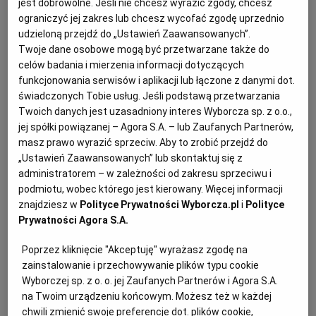
jest dobrowolne. Jeśli nie chcesz wyrazić zgody, chcesz
ograniczyć jej zakres lub chcesz wycofać zgodę uprzednio
KUCHNIA MEKSYKAŃSKA
DOMOWE PRZETWORY
WYBORCZA TV I VOD
BIQDATA
GLIWICE
udzieloną przejdź do „Ustawień Zaawansowanych”.
Twoje dane osobowe mogą być przetwarzane także do
SOST, DIPY I INNE DODATKI
GORZÓW WIELKOPOLSKI
KUCHNIA INDYJSKA
TYLKO ZDROWIE
JUTRONAUCI
celów badania i mierzenia informacji dotyczących
funkcjonowania serwisów i aplikacji lub łączone z danymi dot.
świadczonych Tobie usług. Jeśli podstawą przetwarzania
KSIĄŻKI. MAGAZYN DO CZYTANIA
KUCHNIA HISZPAŃSKA
ARCHIWUM
KALISZ
Twoich danych jest uzasadniony interes Wyborcza sp. z o.o.,
jej spółki powiązanej – Agora S.A. – lub Zaufanych Partnerów,
masz prawo wyrazić sprzeciw. Aby to zrobić przejdź do
KUCHNIA NIEMIECKA
NASZA EUROPA
INNE SERWISY
KATOWICE
„Ustawień Zaawansowanych” lub skontaktuj się z
administratorem – w zależności od zakresu sprzeciwu i
podmiotu, wobec którego jest kierowany. Więcej informacji
SŁÓWKA. MAGAZYN O JĘZYKU
GAZETA.PL
KIELCE
znajdziesz w
Polityce Prywatności Wyborcza.pl
i
Polityce
Prywatności Agora S.A.
KOSZALIN
TOK FM
Poprzez kliknięcie "Akceptuję" wyrażasz zgodę na
zainstalowanie i przechowywanie plików typu cookie
SPORT.PL
KRAKÓW
Wyborczej sp. z o. o. jej Zaufanych Partnerów i Agora S.A.
Dla 4 osób
na Twoim urządzeniu końcowym. Możesz też w każdej
Przygotowanie: 20 minut
chwili zmienić swoje preferencje dot. plików cookie,