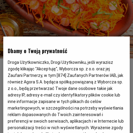
PODRÓŻE KULINARNE
DOMOWE PRZYJĘCIE
KUCHNIA CHIŃSKA
NASZE SERWISY
FIT PRZEPISY
NAPOJE
ZAKUPY
HISTORIE KULINARNE
SPRZĘT KUCHENNY
SERWISY LOKALNE
KUCHNIA TAJSKA
SAŁATKI
WEGE
GRILL
Dbamy o Twoją prywatność
FELIETONY KULINARNE
KUCHNIA GRECKA
WYBORCZA.PL
MAKARONY
BIAŁYSTOK
WEGAN
Surówka z marchewki z pomarańczą
(Fot. Getty Images)
Droga Użytkowniczko, Drogi Użytkowniku, jeśli wyrazisz
zgodę klikając "Akceptuję", Wyborcza sp. z o.o. oraz jej
KUCHNIA PORTUGALSKA
KSIĄŻKI KULINARNE
BIELSKO-BIAŁA
BEZ GLUTENU
MAGAZYNY
DRÓB
Zaufani Partnerzy, w tym [
874
] Zaufanych Partnerów IAB, jak
Marchewka do obiadu to popularny
również Agora S.A. będąca spółką powiązaną z Wyborcza sp.
dodatek. Najczęściej podajemy ją z
KUCHNIA FRANCUSKA
WYBORCZA CLASSIC
DUŻY FORMAT
SZEF KUCHNI
BYDGOSZCZ
MIĘSA
z o.o., będą przetwarzać Twoje dane osobowe takie jak
jabłkiem, z chrzanem albo z rodzynkami.
adresy IP, adresy e-mail czy identyfikatory plików cookie lub
inne informacje zapisane w tych plikach do celów
Tę wersję surówki przygotowaliśmy z
KUCHNIA AMERYKAŃSKA
WOLNA SOBOTA
WYBORCZA.BIZ
CZĘSTOCHOWA
RYBY
marketingowych, w szczególności na potrzeby wyświetlania
pomarańczą i podkręciliśmy jej smak,
reklam dopasowanych do Twoich zainteresowań i
dorzucając nieco ostre w smaku
preferencji w swoich serwisach, aplikacjach i w Internecie lub
WYSOKIE OBCASY
KUCHNIA POLSKA
ALE HISTORIA
PRZEKĄSKI
ELBLĄG
personalizacji treści w nich wyświetlanych. Wyrażenie zgody
rzodkiewki.