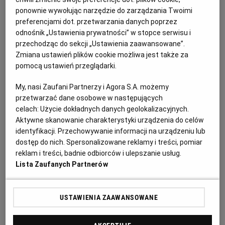
PUBLIO.PL
LUBLIN
ponownie wywołując narzędzie do zarządzania Twoimi
preferencjami dot. przetwarzania danych poprzez
odnośnik „Ustawienia prywatności” w stopce serwisu i
KULTURALNYSKLEP.PL
ŁÓDŹ
Surówka z czerwonej kapusty z
przechodząc do sekcji „Ustawienia zaawansowane”.
rodzynkami – składniki:
Zmiana ustawień plików cookie możliwa jest także za
OLSZTYN
DZIECKO
pomocą ustawień przeglądarki.
2 łyżki rodzynek
My, nasi Zaufani Partnerzy i Agora S.A. możemy
ZDROWIE
OPOLE
przetwarzać dane osobowe w następujących
pół małej główki czerwonej kapusty
celach:
Użycie dokładnych danych geolokalizacyjnych.
Aktywne skanowanie charakterystyki urządzenia do celów
POGODA
PŁOCK
identyfikacji. Przechowywanie informacji na urządzeniu lub
sól
dostęp do nich. Spersonalizowane reklamy i treści, pomiar
reklam i treści, badnie odbiorców i ulepszanie usług.
marchewka
PODRÓŻE
POZNAŃ
Lista Zaufanych Partnerów
natka pietruszki
RADOM
WIDEO
USTAWIENIA ZAAWANSOWANE
pieprz
RYBNIK
FORUM