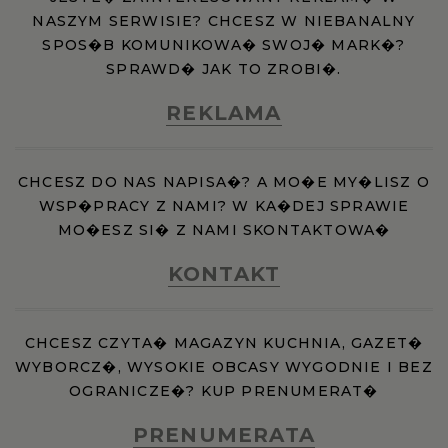
NASZYM SERWISIE? CHCESZ W NIEBANALNY
SPOS�B KOMUNIKOWA� SWOJ� MARK�?
SPRAWD� JAK TO ZROBI�.
REKLAMA
CHCESZ DO NAS NAPISA�? A MO�E MY�LISZ O
WSP�PRACY Z NAMI? W KA�DEJ SPRAWIE
MO�ESZ SI� Z NAMI SKONTAKTOWA�
KONTAKT
CHCESZ CZYTA� MAGAZYN KUCHNIA, GAZET�
WYBORCZ�, WYSOKIE OBCASY WYGODNIE I BEZ
OGRANICZE�? KUP PRENUMERAT�
PRENUMERATA