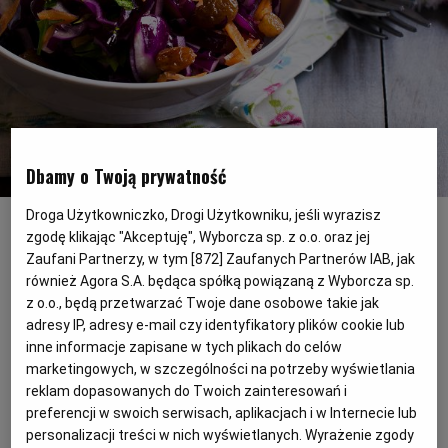
PODRÓŻE KULINARNE
DOMOWE PRZYJĘCIE
KUCHNIA CHIŃSKA
NASZE SERWISY
FIT PRZEPISY
NAPOJE
ZAKUPY
HISTORIE KULINARNE
SPRZĘT KUCHENNY
SERWISY LOKALNE
KUCHNIA TAJSKA
SAŁATKI
WEGE
GRILL
Dbamy o Twoją prywatność
FELIETONY KULINARNE
KUCHNIA GRECKA
WYBORCZA.PL
MAKARONY
BIAŁYSTOK
WEGAN
Surówka z czerwonej kapusty
(Fot. Shutterstock)
Droga Użytkowniczko, Drogi Użytkowniku, jeśli wyrazisz
KUCHNIA PORTUGALSKA
KSIĄŻKI KULINARNE
BIELSKO-BIAŁA
BEZ GLUTENU
MAGAZYNY
DRÓB
zgodę klikając "Akceptuję", Wyborcza sp. z o.o. oraz jej
Czerwona kapusta nie cieszy się u nas taką
Zaufani Partnerzy, w tym [
872
] Zaufanych Partnerów IAB, jak
również Agora S.A. będąca spółką powiązaną z Wyborcza sp.
dużą popularnością jak biała, dlatego
KUCHNIA FRANCUSKA
WYBORCZA CLASSIC
DUŻY FORMAT
SZEF KUCHNI
BYDGOSZCZ
MIĘSA
z o.o., będą przetwarzać Twoje dane osobowe takie jak
namawiamy was do jej wykorzystywania w
adresy IP, adresy e-mail czy identyfikatory plików cookie lub
kuchni. Świetnie sprawdza się w daniach
inne informacje zapisane w tych plikach do celów
KUCHNIA AMERYKAŃSKA
WOLNA SOBOTA
WYBORCZA.BIZ
CZĘSTOCHOWA
RYBY
marketingowych, w szczególności na potrzeby wyświetlania
gorących - pieczona, duszona, a nawet w
reklam dopasowanych do Twoich zainteresowań i
gołąbkach - oraz w surówkach.
preferencji w swoich serwisach, aplikacjach i w Internecie lub
WYSOKIE OBCASY
KUCHNIA POLSKA
ALE HISTORIA
PRZEKĄSKI
ELBLĄG
personalizacji treści w nich wyświetlanych. Wyrażenie zgody