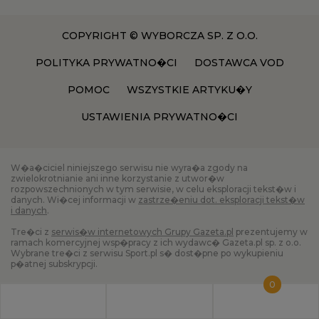
COPYRIGHT © WYBORCZA SP. Z O.O.
POLITYKA PRYWATNO�CI
DOSTAWCA VOD
POMOC
WSZYSTKIE ARTYKU�Y
USTAWIENIA PRYWATNO�CI
W�a�ciciel niniejszego serwisu nie wyra�a zgody na
zwielokrotnianie ani inne korzystanie z utwor�w
rozpowszechnionych w tym serwisie, w celu eksploracji tekst�w i
danych. Wi�cej informacji w
zastrze�eniu dot. eksploracji tekst�w
i danych
.
Tre�ci z
serwis�w internetowych Grupy Gazeta.pl
prezentujemy w
ramach komercyjnej wsp�pracy z ich wydawc� Gazeta.pl sp. z o.o.
Wybrane tre�ci z serwisu Sport.pl s� dost�pne po wykupieniu
p�atnej subskrypcji.
0