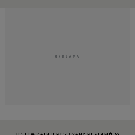
JESTE� ZAINTERESOWANY REKLAM� W