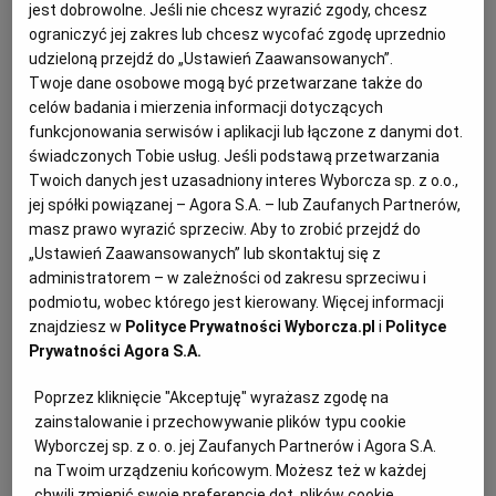
jest dobrowolne. Jeśli nie chcesz wyrazić zgody, chcesz
KUCHNIA MEKSYKAŃSKA
DOMOWE PRZETWORY
WYBORCZA TV I VOD
BIQDATA
GLIWICE
ograniczyć jej zakres lub chcesz wycofać zgodę uprzednio
udzieloną przejdź do „Ustawień Zaawansowanych”.
Twoje dane osobowe mogą być przetwarzane także do
SOST, DIPY I INNE DODATKI
GORZÓW WIELKOPOLSKI
KUCHNIA INDYJSKA
TYLKO ZDROWIE
JUTRONAUCI
celów badania i mierzenia informacji dotyczących
funkcjonowania serwisów i aplikacji lub łączone z danymi dot.
świadczonych Tobie usług. Jeśli podstawą przetwarzania
KSIĄŻKI. MAGAZYN DO CZYTANIA
KUCHNIA HISZPAŃSKA
ARCHIWUM
KALISZ
Twoich danych jest uzasadniony interes Wyborcza sp. z o.o.,
jej spółki powiązanej – Agora S.A. – lub Zaufanych Partnerów,
masz prawo wyrazić sprzeciw. Aby to zrobić przejdź do
KUCHNIA NIEMIECKA
NASZA EUROPA
INNE SERWISY
KATOWICE
„Ustawień Zaawansowanych” lub skontaktuj się z
administratorem – w zależności od zakresu sprzeciwu i
SŁÓWKA. MAGAZYN O JĘZYKU
GAZETA.PL
KIELCE
podmiotu, wobec którego jest kierowany. Więcej informacji
znajdziesz w
Polityce Prywatności Wyborcza.pl
i
Polityce
Prywatności Agora S.A.
KOSZALIN
TOK FM
Poprzez kliknięcie "Akceptuję" wyrażasz zgodę na
zainstalowanie i przechowywanie plików typu cookie
Dla 4 osób
SPORT.PL
KRAKÓW
Wyborczej sp. z o. o. jej Zaufanych Partnerów i Agora S.A.
Przygotowanie: 15 minut plus moczenie rodzynek ok.
na Twoim urządzeniu końcowym. Możesz też w każdej
30 minut
chwili zmienić swoje preferencje dot. plików cookie,