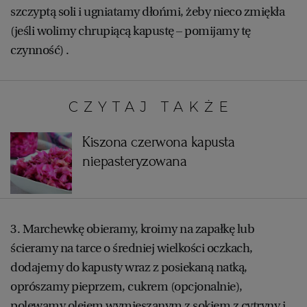
szczyptą soli i ugniatamy dłońmi, żeby nieco zmiękła
WROCŁAW
(jeśli wolimy chrupiącą kapustę – pomijamy tę
czynność) .
ZAKOPANE
ZIELONA GÓRA
CZYTAJ TAKŻE:
Kiszona czerwona kapusta
niepasteryzowana
3. Marchewkę obieramy, kroimy na zapałkę lub
ścieramy na tarce o średniej wielkości oczkach,
dodajemy do kapusty wraz z posiekaną natką,
oprószamy pieprzem, cukrem (opcjonalnie),
polewamy olejem wymieszanym z sokiem z cytryny i