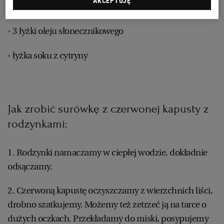
AKCEPTUJĘ
cukier do smaku (opcjonalnie)
RZESZÓW
3 łyżki oleju słonecznikowego
łyżka soku z cytryny
SOSNOWIEC
SZCZECIN
Jak zrobić surówkę z czerwonej kapusty z
TORUŃ
rodzynkami:
TRÓJMIASTO
1. Rodzynki namaczamy w ciepłej wodzie, dokładnie
odsączamy.
WAŁBRZYCH
2. Czerwoną kapustę oczyszczamy z wierzchnich liści,
drobno szatkujemy. Możemy też zetrzeć ją na tarce o
WARSZAWA
dużych oczkach. Przekładamy do miski, posypujemy