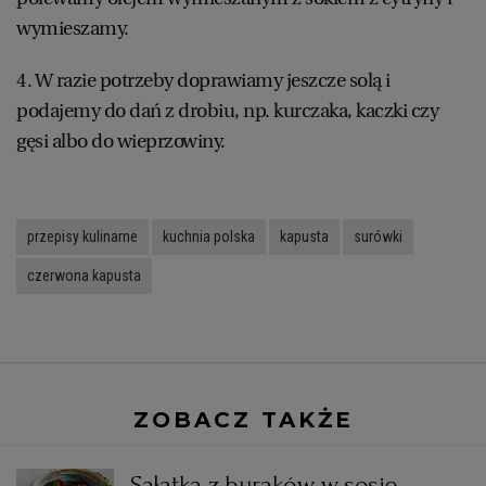
wymieszamy.
4. W razie potrzeby doprawiamy jeszcze solą i
podajemy do dań z drobiu, np. kurczaka, kaczki czy
gęsi albo do wieprzowiny.
przepisy kulinarne
kuchnia polska
kapusta
surówki
czerwona kapusta
ZOBACZ TAKŻE
Sałatka z buraków w sosie