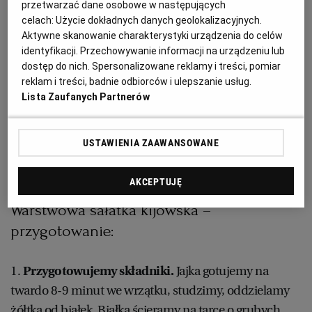
przetwarzać dane osobowe w następujących
celach:
Użycie dokładnych danych geolokalizacyjnych.
2 puszki tuńczyka w sosie własnym
RZESZÓW
Aktywne skanowanie charakterystyki urządzenia do celów
identyfikacji. Przechowywanie informacji na urządzeniu lub
cebula biała lub czerwona
dostęp do nich. Spersonalizowane reklamy i treści, pomiar
SOSNOWIEC
reklam i treści, badnie odbiorców i ulepszanie usług.
Lista Zaufanych Partnerów
sól
SZCZECIN
pieprz
USTAWIENIA ZAAWANSOWANE
TORUŃ
AKCEPTUJĘ
TRÓJMIASTO
Warstwowa sałatka kijowska –
przygotowanie:
WAŁBRZYCH
1.
Przygotowujemy składniki.
Jajka gotujemy na
twardo 8-9 minut we wrzątku, studzimy, oddzielamy
WARSZAWA
żółtka od białek. Białka ścieramy na tarce o grubych