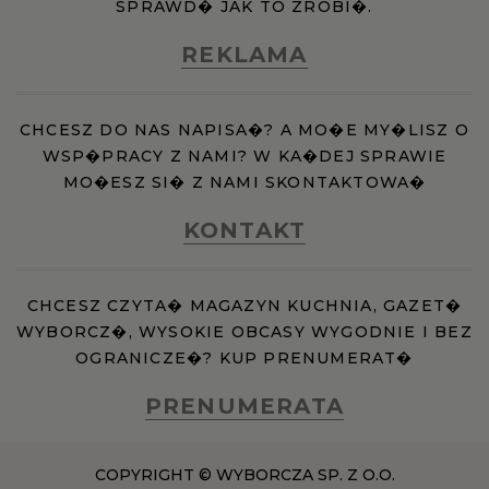
SPRAWD� JAK TO ZROBI�.
REKLAMA
CHCESZ DO NAS NAPISA�? A MO�E MY�LISZ O
WSP�PRACY Z NAMI? W KA�DEJ SPRAWIE
MO�ESZ SI� Z NAMI SKONTAKTOWA�
KONTAKT
CHCESZ CZYTA� MAGAZYN KUCHNIA, GAZET�
WYBORCZ�, WYSOKIE OBCASY WYGODNIE I BEZ
OGRANICZE�? KUP PRENUMERAT�
PRENUMERATA
COPYRIGHT © WYBORCZA SP. Z O.O.