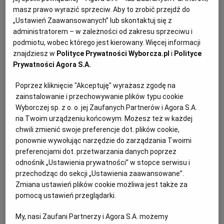
PUBLIO.PL
LUBLIN
są jajka i ryba (najczęściej tuńczyk w sosie własnym,
masz prawo wyrazić sprzeciw. Aby to zrobić przejdź do
„Ustawień Zaawansowanych” lub skontaktuj się z
rzadziej łosoś, z puszki) albo pierś kurczaka, do
administratorem – w zależności od zakresu sprzeciwu i
których dokłada się cebulę oraz inne dodatki.
KULTURALNYSKLEP.PL
ŁÓDŹ
podmiotu, wobec którego jest kierowany. Więcej informacji
znajdziesz w
Polityce Prywatności Wyborcza.pl
i
Polityce
Dla 4-8 osób
Prywatności Agora S.A.
OLSZTYN
DZIECKO
Czas: przygotowanie 25 minut, schładzanie minimum
Poprzez kliknięcie "Akceptuję" wyrażasz zgodę na
30 minut
ZDROWIE
OPOLE
zainstalowanie i przechowywanie plików typu cookie
Wyborczej sp. z o. o. jej Zaufanych Partnerów i Agora S.A.
na Twoim urządzeniu końcowym. Możesz też w każdej
POGODA
PŁOCK
Warstwowa sałatka kijowska – składniki na
chwili zmienić swoje preferencje dot. plików cookie,
ponownie wywołując narzędzie do zarządzania Twoimi
8 porcji:
preferencjami dot. przetwarzania danych poprzez
PODRÓŻE
POZNAŃ
odnośnik „Ustawienia prywatności” w stopce serwisu i
6 jajek
przechodząc do sekcji „Ustawienia zaawansowane”.
Zmiana ustawień plików cookie możliwa jest także za
RADOM
WIDEO
pomocą ustawień przeglądarki.
200 g sera gouda
My, nasi Zaufani Partnerzy i Agora S.A. możemy
RYBNIK
FORUM
4 łyżki majonezu