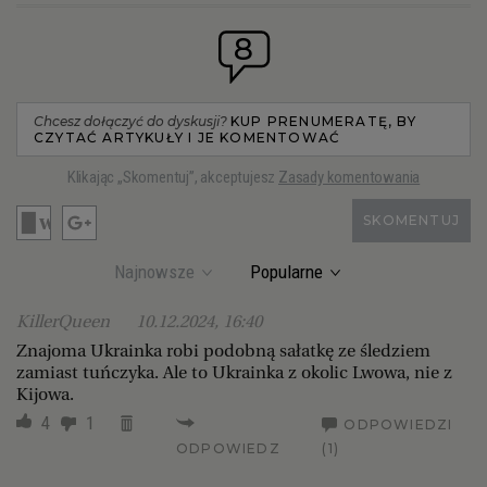
8
Chcesz dołączyć do dyskusji?
KUP PRENUMERATĘ, BY
CZYTAĆ ARTYKUŁY I JE KOMENTOWAĆ
Klikając „Skomentuj”, akceptujesz
Zasady komentowania
SKOMENTUJ
Najnowsze
Popularne
KillerQueen
10.12.2024, 16:40
Znajoma Ukrainka robi podobną sałatkę ze śledziem
zamiast tuńczyka. Ale to Ukrainka z okolic Lwowa, nie z
Kijowa.
4
1
ODPOWIEDZI
ODPOWIEDZ
(1)