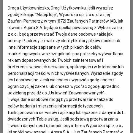
Droga Użytkowniczko, Drogi Użytkowniku, jeśli wyrazisz
KUCHNIA MEKSYKAŃSKA
DOMOWE PRZETWORY
WYBORCZA TV I VOD
BIQDATA
GLIWICE
zgodę klikając "Akceptuję", Wyborcza sp. z o.o. oraz jej
Zaufani Partnerzy, w tym [
872
] Zaufanych Partnerów IAB, jak
SOST, DIPY I INNE DODATKI
GORZÓW WIELKOPOLSKI
KUCHNIA INDYJSKA
TYLKO ZDROWIE
JUTRONAUCI
również Agora S.A. będąca spółką powiązaną z Wyborcza sp.
z o.o., będą przetwarzać Twoje dane osobowe takie jak
adresy IP, adresy e-mail czy identyfikatory plików cookie lub
KSIĄŻKI. MAGAZYN DO CZYTANIA
KUCHNIA HISZPAŃSKA
ARCHIWUM
KALISZ
inne informacje zapisane w tych plikach do celów
marketingowych, w szczególności na potrzeby wyświetlania
reklam dopasowanych do Twoich zainteresowań i
KUCHNIA NIEMIECKA
NASZA EUROPA
INNE SERWISY
KATOWICE
preferencji w swoich serwisach, aplikacjach i w Internecie lub
personalizacji treści w nich wyświetlanych. Wyrażenie zgody
jest dobrowolne. Jeśli nie chcesz wyrazić zgody, chcesz
SŁÓWKA. MAGAZYN O JĘZYKU
GAZETA.PL
KIELCE
ograniczyć jej zakres lub chcesz wycofać zgodę uprzednio
udzieloną przejdź do „Ustawień Zaawansowanych”.
KOSZALIN
TOK FM
Twoje dane osobowe mogą być przetwarzane także do
celów badania i mierzenia informacji dotyczących
Sałatka kijowska jest podawana w Ukrainie przez
funkcjonowania serwisów i aplikacji lub łączone z danymi dot.
SPORT.PL
KRAKÓW
świadczonych Tobie usług. Jeśli podstawą przetwarzania
cały rok, jednak najczęściej pojawia się na stole w
Twoich danych jest uzasadniony interes Wyborcza sp. z o.o.,
czasie świąt i rodzinnych uroczystości. Jej podstawą
jej spółki powiązanej – Agora S.A. – lub Zaufanych Partnerów,