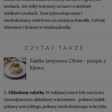
oczkach. Ser żółty ścieramy na tarce o średniej
WROCŁAW
wielkości oczkach. Tuńczyka odsączamy i
rozdrabniamy widelcem na mniejsze kawałki. Cebulę
ZAKOPANE
obieramy i kroimy w drobną kostkę.
ZIELONA GÓRA
CZYTAJ TAKŻE:
Sałatka jarzynowa Olivier - przepis z
Kijowa
2.
Układamy sałatkę.
W szklanej misce lub naczyniu
żaroodpornym układamy warstwowo – połowę białek,
połowę sera żółtego, połowę rozdrobnionego tuńczyka,