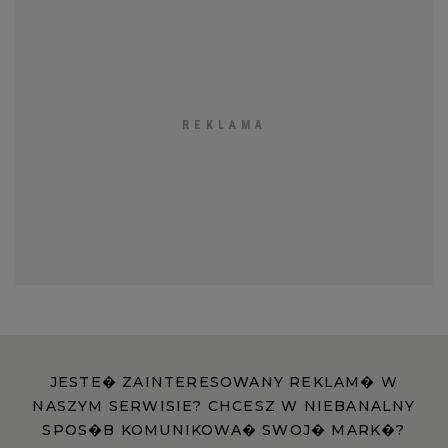
JESTE� ZAINTERESOWANY REKLAM� W
NASZYM SERWISIE? CHCESZ W NIEBANALNY
SPOS�B KOMUNIKOWA� SWOJ� MARK�?