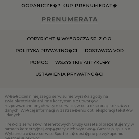
OGRANICZE�? KUP PRENUMERAT�
PRENUMERATA
COPYRIGHT © WYBORCZA SP. Z O.O.
POLITYKA PRYWATNO�CI
DOSTAWCA VOD
POMOC
WSZYSTKIE ARTYKU�Y
USTAWIENIA PRYWATNO�CI
W�a�ciciel niniejszego serwisu nie wyra�a zgody na
zwielokrotnianie ani inne korzystanie z utwor�w
rozpowszechnionych w tym serwisie, w celu eksploracji tekst�w i
danych. Wi�cej informacji w
zastrze�eniu dot. eksploracji tekst�w
i danych
.
Tre�ci z
serwis�w internetowych Grupy Gazeta.pl
prezentujemy w
ramach komercyjnej wsp�pracy z ich wydawc� Gazeta.pl sp. z o.o.
Wybrane tre�ci z serwisu Sport.pl s� dost�pne po wykupieniu
p�atnej subskrypcji.