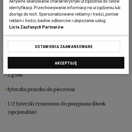
Aktywne skanowanie charakterystyki urządzenia do celów
identyfikacji. Przechowywanie informacji na urządzeniu lub
4 jajka
RZESZÓW
dostęp do nich. Spersonalizowane reklamy i treści, pomiar
reklam i treści, badnie odbiorców i ulepszanie usług.
120 g cukru
Lista Zaufanych Partnerów
SOSNOWIEC
100 g oleju roślinnego (np. rzepakowego lub
słonecznikowego)
USTAWIENIA ZAAWANSOWANE
SZCZECIN
130 g mąki pszennej
AKCEPTUJĘ
TORUŃ
2 g soli
TRÓJMIASTO
łyżeczka proszku do pieczenia
1/2 łyżeczki cynamonu do posypania śliwek
WAŁBRZYCH
(opcjonalnie)
WARSZAWA