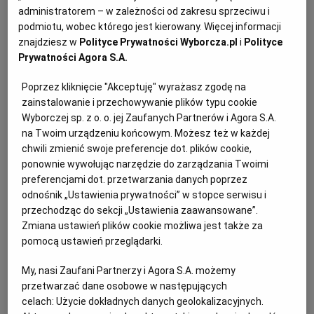
PUBLIO.PL
LUBLIN
administratorem – w zależności od zakresu sprzeciwu i
Ciasto ucierane ze śliwkami – składniki:
podmiotu, wobec którego jest kierowany. Więcej informacji
znajdziesz w
Polityce Prywatności Wyborcza.pl
i
Polityce
KULTURALNYSKLEP.PL
ŁÓDŹ
Prywatności Agora S.A.
Poprzez kliknięcie "Akceptuję" wyrażasz zgodę na
Do formy:
OLSZTYN
DZIECKO
zainstalowanie i przechowywanie plików typu cookie
Wyborczej sp. z o. o. jej Zaufanych Partnerów i Agora S.A.
10 g masła
na Twoim urządzeniu końcowym. Możesz też w każdej
ZDROWIE
OPOLE
chwili zmienić swoje preferencje dot. plików cookie,
15 g bułki tartej
ponownie wywołując narzędzie do zarządzania Twoimi
POGODA
PŁOCK
preferencjami dot. przetwarzania danych poprzez
odnośnik „Ustawienia prywatności” w stopce serwisu i
przechodząc do sekcji „Ustawienia zaawansowane”.
PODRÓŻE
POZNAŃ
Zmiana ustawień plików cookie możliwa jest także za
Na ciasto:
pomocą ustawień przeglądarki.
RADOM
WIDEO
My, nasi Zaufani Partnerzy i Agora S.A. możemy
500-600 g śliwek, najlepiej węgierek lub innych
przetwarzać dane osobowe w następujących
twardych śliwek
celach:
Użycie dokładnych danych geolokalizacyjnych.
RYBNIK
FORUM