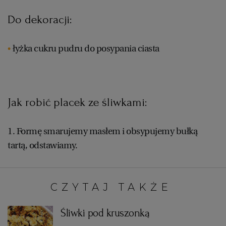
WROCŁAW
Do dekoracji:
ZAKOPANE
łyżka cukru pudru do posypania ciasta
ZIELONA GÓRA
Jak robić placek ze śliwkami:
1. Formę smarujemy masłem i obsypujemy bułką
tartą, odstawiamy.
CZYTAJ TAKŻE:
Śliwki pod kruszonką