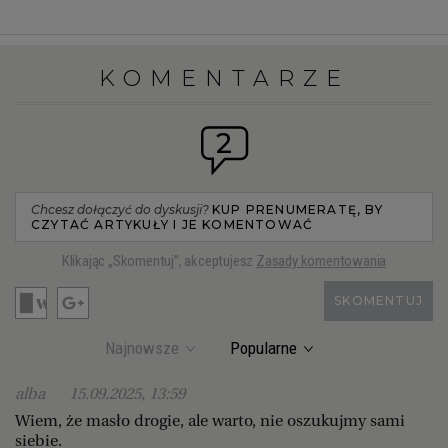
KOMENTARZE
2
Chcesz dołączyć do dyskusji?
KUP PRENUMERATĘ, BY
CZYTAĆ ARTYKUŁY I JE KOMENTOWAĆ
Klikając „Skomentuj”, akceptujesz
Zasady komentowania
SKOMENTUJ
Najnowsze
Popularne
alba
15.09.2025, 13:59
Wiem, że masło drogie, ale warto, nie oszukujmy sami
siebie.