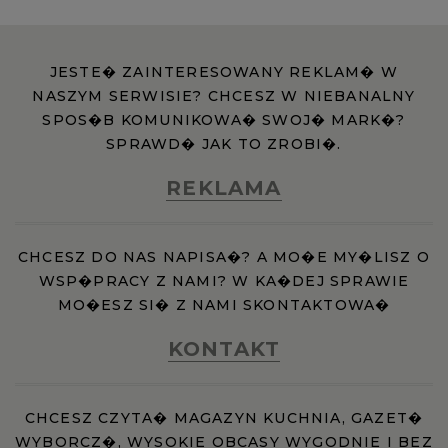
JESTE� ZAINTERESOWANY REKLAM� W
NASZYM SERWISIE? CHCESZ W NIEBANALNY
SPOS�B KOMUNIKOWA� SWOJ� MARK�?
SPRAWD� JAK TO ZROBI�.
REKLAMA
CHCESZ DO NAS NAPISA�? A MO�E MY�LISZ O
WSP�PRACY Z NAMI? W KA�DEJ SPRAWIE
MO�ESZ SI� Z NAMI SKONTAKTOWA�
KONTAKT
CHCESZ CZYTA� MAGAZYN KUCHNIA, GAZET�
WYBORCZ�, WYSOKIE OBCASY WYGODNIE I BEZ