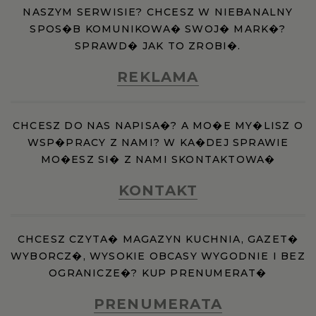
NASZYM SERWISIE? CHCESZ W NIEBANALNY
SPOS�B KOMUNIKOWA� SWOJ� MARK�?
SPRAWD� JAK TO ZROBI�.
REKLAMA
CHCESZ DO NAS NAPISA�? A MO�E MY�LISZ O
WSP�PRACY Z NAMI? W KA�DEJ SPRAWIE
MO�ESZ SI� Z NAMI SKONTAKTOWA�
KONTAKT
CHCESZ CZYTA� MAGAZYN KUCHNIA, GAZET�
WYBORCZ�, WYSOKIE OBCASY WYGODNIE I BEZ
OGRANICZE�? KUP PRENUMERAT�
PRENUMERATA