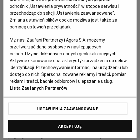
odnośnik „Ustawienia prywatności” w stopce serwisu i
1/3 łyżeczki soli
przechodząc do sekcji „Ustawienia zaawansowane”.
RZESZÓW
Zmiana ustawień plików cookie możliwa jest także za
pomocą ustawień przeglądarki.
SOSNOWIEC
My, nasi Zaufani Partnerzy i Agora S.A. możemy
Jak zrobić crumble z wiśniami:
przetwarzać dane osobowe w następujących
SZCZECIN
celach:
Użycie dokładnych danych geolokalizacyjnych.
Aktywne skanowanie charakterystyki urządzenia do celów
1. Wiśnie myjemy, drylujemy, układamy w
identyfikacji. Przechowywanie informacji na urządzeniu lub
TORUŃ
żaroodpornej formie natłuszczonej masłem.
dostęp do nich. Spersonalizowane reklamy i treści, pomiar
reklam i treści, badnie odbiorców i ulepszanie usług.
2. Piekarnik rozgrzewamy do temperatury 190 st.
Lista Zaufanych Partnerów
TRÓJMIASTO
2. Mąkę mieszamy w misce z cukrem, posiekanymi
USTAWIENIA ZAAWANSOWANE
WAŁBRZYCH
płatkami migdałów i płatkami owsianymi.
3. Dodajemy pokrojone kawałeczki zimnego masła i
AKCEPTUJĘ
WARSZAWA
łączymy z suchymi składnikami tak, żeby z ciasta