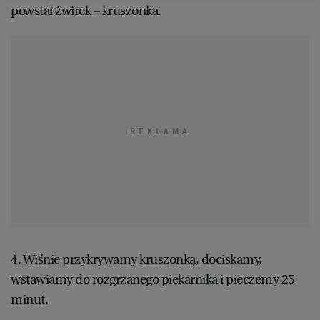
powstał żwirek – kruszonka.
WROCŁAW
ZAKOPANE
ZIELONA GÓRA
4. Wiśnie przykrywamy kruszonką, dociskamy,
wstawiamy do rozgrzanego piekarnika i pieczemy 25
minut.