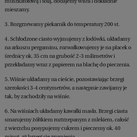
muszkatołową i solą, dodajemy wiśni i dokładnie
mieszamy.
3. Rozgrzewamy piekarnik do temperatury 200 st.
4. Schłodzone ciasto wyjmujemy z lodówki, układamy
na arkuszu pergaminu, rozwałkowujemy je na placek o
średnicy ok. 35 cm na grubość 2-3 milimetrów i
przekładamy wraz z papierem na blachę do pieczenia.
5. Wiśnie układamy na cieście, pozostawiając brzegi
szerokości 3-4 centymetrów, a następnie zawijamy je
tak, by zachodziły na wiśnie.
6. Na wiśniach układamy kawałki masła. Brzegi ciasta
smarujemy żółtkiem roztrzepanym z mlekiem, całość
z wierzchu posypujemy cukrem i pieczemy ok. 40
minut, aż brzegi się zrumienią.