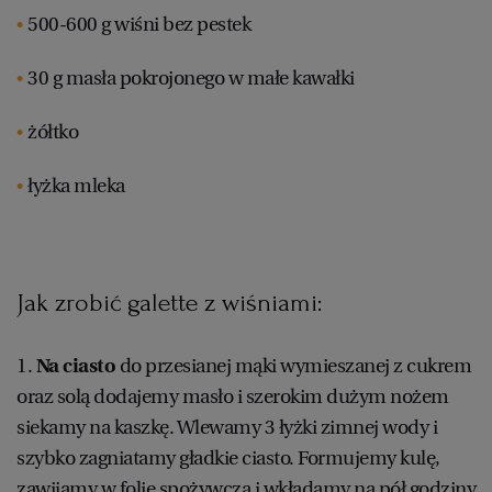
500-600 g wiśni bez pestek
30 g masła pokrojonego w małe kawałki
żółtko
łyżka mleka
Jak zrobić galette z wiśniami:
1.
Na ciasto
do przesianej mąki wymieszanej z cukrem
oraz solą dodajemy masło i szerokim dużym nożem
siekamy na kaszkę. Wlewamy 3 łyżki zimnej wody i
szybko zagniatamy gładkie ciasto. Formujemy kulę,
zawijamy w folię spożywczą i wkładamy na pół godziny