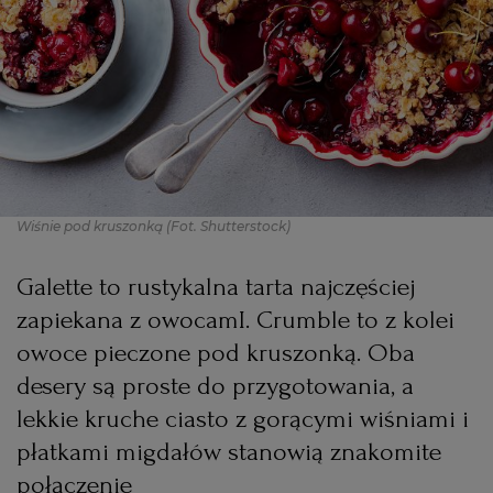
PODRÓŻE KULINARNE
DOMOWE PRZYJĘCIE
KUCHNIA CHIŃSKA
NASZE SERWISY
FIT PRZEPISY
NAPOJE
ZAKUPY
HISTORIE KULINARNE
SPRZĘT KUCHENNY
SERWISY LOKALNE
KUCHNIA TAJSKA
SAŁATKI
WEGE
GRILL
FELIETONY KULINARNE
KUCHNIA GRECKA
WYBORCZA.PL
MAKARONY
BIAŁYSTOK
WEGAN
Wiśnie pod kruszonką
(Fot. Shutterstock)
KUCHNIA PORTUGALSKA
KSIĄŻKI KULINARNE
BIELSKO-BIAŁA
BEZ GLUTENU
MAGAZYNY
DRÓB
Galette to rustykalna tarta najczęściej
zapiekana z owocamI. Crumble to z kolei
KUCHNIA FRANCUSKA
WYBORCZA CLASSIC
DUŻY FORMAT
SZEF KUCHNI
BYDGOSZCZ
MIĘSA
owoce pieczone pod kruszonką. Oba
desery są proste do przygotowania, a
KUCHNIA AMERYKAŃSKA
WOLNA SOBOTA
WYBORCZA.BIZ
CZĘSTOCHOWA
RYBY
lekkie kruche ciasto z gorącymi wiśniami i
płatkami migdałów stanowią znakomite
WYSOKIE OBCASY
KUCHNIA POLSKA
ALE HISTORIA
PRZEKĄSKI
ELBLĄG
połączenie