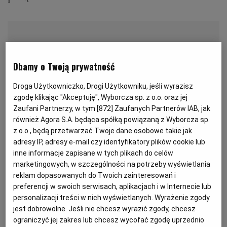
KUCHNIA MEKSYKAŃSKA
DOMOWE PRZETWORY
WYBORCZA TV I VOD
BIQDATA
GLIWICE
SOST, DIPY I INNE DODATKI
GORZÓW WIELKOPOLSKI
KUCHNIA INDYJSKA
TYLKO ZDROWIE
JUTRONAUCI
Dbamy o Twoją prywatność
KSIĄŻKI. MAGAZYN DO CZYTANIA
KUCHNIA HISZPAŃSKA
ARCHIWUM
KALISZ
Droga Użytkowniczko, Drogi Użytkowniku, jeśli wyrazisz
zgodę klikając "Akceptuję", Wyborcza sp. z o.o. oraz jej
KUCHNIA NIEMIECKA
NASZA EUROPA
INNE SERWISY
KATOWICE
Zaufani Partnerzy, w tym [
872
] Zaufanych Partnerów IAB, jak
również Agora S.A. będąca spółką powiązaną z Wyborcza sp.
z o.o., będą przetwarzać Twoje dane osobowe takie jak
SŁÓWKA. MAGAZYN O JĘZYKU
GAZETA.PL
KIELCE
adresy IP, adresy e-mail czy identyfikatory plików cookie lub
inne informacje zapisane w tych plikach do celów
marketingowych, w szczególności na potrzeby wyświetlania
KOSZALIN
TOK FM
reklam dopasowanych do Twoich zainteresowań i
preferencji w swoich serwisach, aplikacjach i w Internecie lub
personalizacji treści w nich wyświetlanych. Wyrażenie zgody
SPORT.PL
KRAKÓW
jest dobrowolne. Jeśli nie chcesz wyrazić zgody, chcesz
Dla 4 osób
ograniczyć jej zakres lub chcesz wycofać zgodę uprzednio
Przygotowanie: 40 minut