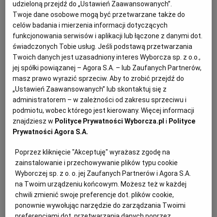
udzieloną przejdź do „Ustawień Zaawansowanych”.
PUBLIO.PL
LUBLIN
Twoje dane osobowe mogą być przetwarzane także do
celów badania i mierzenia informacji dotyczących
KULTURALNYSKLEP.PL
ŁÓDŹ
funkcjonowania serwisów i aplikacji lub łączone z danymi dot.
Crumble, czyli wiśnie pod kruszonką –
świadczonych Tobie usług. Jeśli podstawą przetwarzania
składniki:
Twoich danych jest uzasadniony interes Wyborcza sp. z o.o.,
OLSZTYN
DZIECKO
jej spółki powiązanej – Agora S.A. – lub Zaufanych Partnerów,
masz prawo wyrazić sprzeciw. Aby to zrobić przejdź do
600 g wiśni
„Ustawień Zaawansowanych” lub skontaktuj się z
ZDROWIE
OPOLE
administratorem – w zależności od zakresu sprzeciwu i
70 g zimnego masła plus do natłuszczenia
podmiotu, wobec którego jest kierowany. Więcej informacji
żaroodpornej formy
znajdziesz w
Polityce Prywatności Wyborcza.pl
i
Polityce
POGODA
PŁOCK
Prywatności Agora S.A.
4 łyżki mąki
PODRÓŻE
POZNAŃ
Poprzez kliknięcie "Akceptuję" wyrażasz zgodę na
zainstalowanie i przechowywanie plików typu cookie
4 łyżki cukru
Wyborczej sp. z o. o. jej Zaufanych Partnerów i Agora S.A.
RADOM
WIDEO
na Twoim urządzeniu końcowym. Możesz też w każdej
2 łyżki płatków migdałowych
chwili zmienić swoje preferencje dot. plików cookie,
ponownie wywołując narzędzie do zarządzania Twoimi
RYBNIK
FORUM
3 łyżki płatków owsianych
preferencjami dot. przetwarzania danych poprzez