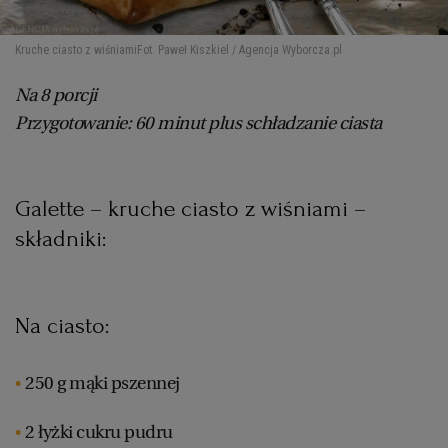
Kruche ciasto z wiśniami
Fot. Paweł Kiszkiel / Agencja Wyborcza.pl
Na 8 porcji
Przygotowanie: 60 minut plus schładzanie ciasta
Galette – kruche ciasto z wiśniami –
składniki:
Na ciasto:
250 g mąki pszennej
2 łyżki cukru pudru