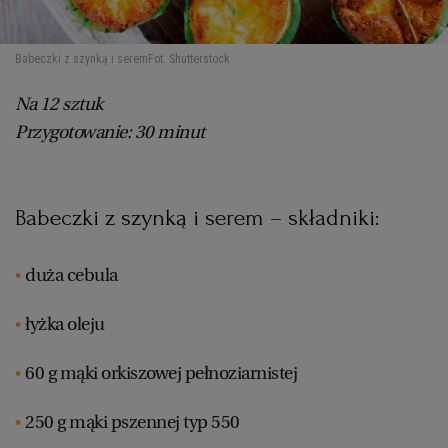
Babeczki z szynką i serem
Fot. Shutterstock
Na 12 sztuk
Przygotowanie: 30 minut
Babeczki z szynką i serem – składniki:
duża cebula
łyżka oleju
60 g mąki orkiszowej pełnoziarnistej
250 g mąki pszennej typ 550