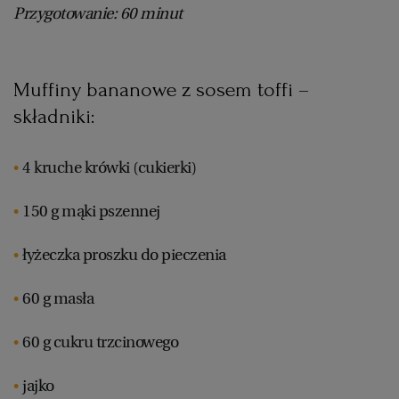
PUBLIO.PL
LUBLIN
Przygotowanie: 60 minut
KULTURALNYSKLEP.PL
ŁÓDŹ
Muffiny bananowe z sosem toffi –
składniki:
OLSZTYN
DZIECKO
4 kruche krówki (cukierki)
ZDROWIE
OPOLE
150 g mąki pszennej
POGODA
PŁOCK
łyżeczka proszku do pieczenia
PODRÓŻE
POZNAŃ
60 g masła
RADOM
WIDEO
60 g cukru trzcinowego
jajko
RYBNIK
FORUM