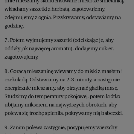
dnie mieszamy skondensowane mleko ze śmietanką,
wkładamy saszetki z herbatą, zagotowujemy,
zdejmujemy z ognia. Przykrywamy, odstawiamy na
godzinę.
7. Potem wyjmujemy saszetki (odciskając je, aby
oddały jak najwięcej aromatu), dodajemy cukier,
zagotowujemy.
8. Gorącą mieszaninę wlewamy do miski z masłem i
czekoladą. Odstawiamy na 2-3 minuty, a następnie
energicznie mieszamy, aby otrzymać gładką masę.
Studzimy do temperatury pokojowej, potem krótko
ubijamy mikserem na najwyższych obrotach, aby
polewa się trochę spieniła, pokrywamy nią babeczki.
9. Zanim polewa zastygnie, posypujemy wierzchy