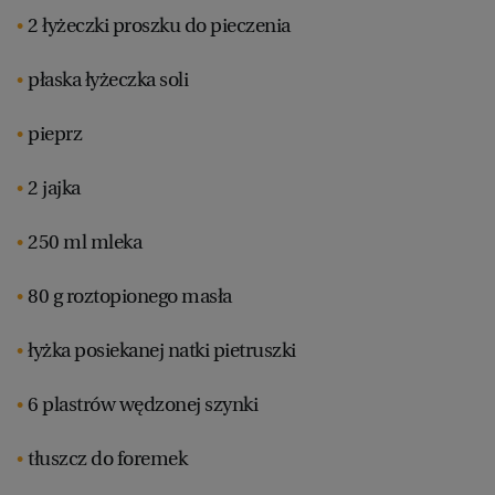
2 łyżeczki proszku do pieczenia
płaska łyżeczka soli
pieprz
2 jajka
250 ml mleka
80 g roztopionego masła
łyżka posiekanej natki pietruszki
6 plastrów wędzonej szynki
tłuszcz do foremek