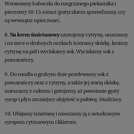
Wstawiamy babeczki do rozgrzanego piekarnika i
pieczemy 10-15 minut (patyczkiem sprawdzamy, czy
są wewnątrz upieczone).
8.
Na krem śmietanowy
szorujemy cytrynę, osuszamy
i na tarce o drobnych oczkach ścieramy skórkę, kroimy
cytrynę na pół i wyciskamy sok. Wyciskamy sok z
pomarańczy.
9. Do rondla o grubym dnie przelewamy sok z
pomarańczy oraz z cytryny, a także jej startą skórkę,
mieszamy z cukrem i gotujemy, aż powstanie gęsty
syrop i płyn zmniejszy objętość o połowę. Studzimy.
10. Ubijamy śmietanę i mieszamy ją z ostudzonym
syropem cytrusowym i likierem.