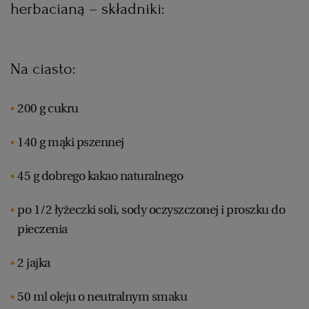
herbacianą – składniki:
Na ciasto:
200 g cukru
140 g mąki pszennej
45 g dobrego kakao naturalnego
po 1/2 łyżeczki soli, sody oczyszczonej i proszku do
pieczenia
2 jajka
50 ml oleju o neutralnym smaku