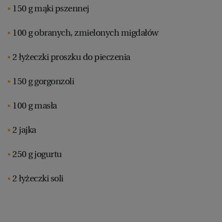
150 g mąki pszennej
100 g obranych, zmielonych migdałów
2 łyżeczki proszku do pieczenia
150 g gorgonzoli
100 g masła
2 jajka
250 g jogurtu
2 łyżeczki soli