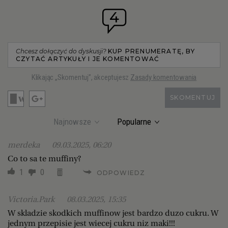
4
Chcesz dołączyć do dyskusji?
KUP PRENUMERATĘ, BY
CZYTAĆ ARTYKUŁY I JE KOMENTOWAĆ
Klikając „Skomentuj”, akceptujesz
Zasady komentowania
SKOMENTUJ
Najnowsze
Popularne
merdeka
09.03.2025, 06:20
Co to sa te muffiny?
1
0
ODPOWIEDZ
Victoria.Park
08.03.2025, 15:35
W skladzie skodkich muffinow jest bardzo duzo cukru. W
jednym przepisie jest wiecej cukru niz maki!!!