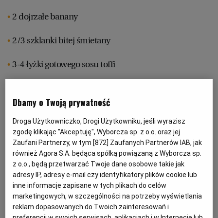
2 dojrzałe banany
RZESZÓW
2/3 szklanki bitej śmietany
SOSNOWIEC
3-4 łyżki gotowego sosu toffi
SZCZECIN
Dbamy o Twoją prywatność
TORUŃ
Jak zrobić muffiny bananowe z sosem
Droga Użytkowniczko, Drogi Użytkowniku, jeśli wyrazisz
toffi:
zgodę klikając "Akceptuję", Wyborcza sp. z o.o. oraz jej
TRÓJMIASTO
Zaufani Partnerzy, w tym [
872
] Zaufanych Partnerów IAB, jak
również Agora S.A. będąca spółką powiązaną z Wyborcza sp.
1. Krówki kruszymy.
z o.o., będą przetwarzać Twoje dane osobowe takie jak
WAŁBRZYCH
adresy IP, adresy e-mail czy identyfikatory plików cookie lub
2. Mąkę mieszamy z proszkiem do pieczenia.
inne informacje zapisane w tych plikach do celów
marketingowych, w szczególności na potrzeby wyświetlania
WARSZAWA
3. Masło ucieramy z cukrem na puszystą masę,
reklam dopasowanych do Twoich zainteresowań i
preferencji w swoich serwisach, aplikacjach i w Internecie lub