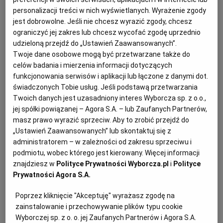
dodajemy jajko i rozgniecionego banana.
personalizacji treści w nich wyświetlanych. Wyrażenie zgody
WROCŁAW
jest dobrowolne. Jeśli nie chcesz wyrazić zgody, chcesz
4, Dosypujemy mąkę i pokruszone krówki. Szybko
ograniczyć jej zakres lub chcesz wycofać zgodę uprzednio
mieszamy, by połączyć składniki – grudki w masie
udzieloną przejdź do „Ustawień Zaawansowanych”.
ZAKOPANE
mogą pozostać.
Twoje dane osobowe mogą być przetwarzane także do
celów badania i mierzenia informacji dotyczących
ZIELONA GÓRA
funkcjonowania serwisów i aplikacji lub łączone z danymi dot.
świadczonych Tobie usług. Jeśli podstawą przetwarzania
Twoich danych jest uzasadniony interes Wyborcza sp. z o.o.,
jej spółki powiązanej – Agora S.A. – lub Zaufanych Partnerów,
masz prawo wyrazić sprzeciw. Aby to zrobić przejdź do
„Ustawień Zaawansowanych” lub skontaktuj się z
administratorem – w zależności od zakresu sprzeciwu i
podmiotu, wobec którego jest kierowany. Więcej informacji
znajdziesz w
Polityce Prywatności Wyborcza.pl
i
Polityce
Prywatności Agora S.A.
Poprzez kliknięcie "Akceptuję" wyrażasz zgodę na
zainstalowanie i przechowywanie plików typu cookie
Wyborczej sp. z o. o. jej Zaufanych Partnerów i Agora S.A.