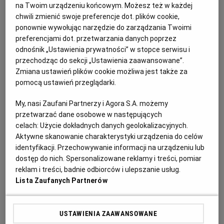
5. Dołki w formie do muffinek smarujemy masłem lub
na Twoim urządzeniu końcowym. Możesz też w każdej
wykładamy papilotkami.
chwili zmienić swoje preferencje dot. plików cookie,
ponownie wywołując narzędzie do zarządzania Twoimi
preferencjami dot. przetwarzania danych poprzez
6. Łyżką nakładamy ciasto do wgłębień, wypełniając je
odnośnik „Ustawienia prywatności” w stopce serwisu i
do 3/4 wysokości.
przechodząc do sekcji „Ustawienia zaawansowane”.
Zmiana ustawień plików cookie możliwa jest także za
7. Pieczemy 20 minut w temperaturze 180 st. Po
pomocą ustawień przeglądarki.
wyjęciu z piekarnika odstawiamy na 5 minut, a
My, nasi Zaufani Partnerzy i Agora S.A. możemy
następnie delikatnie wyjmujemy muffinki i studzimy
przetwarzać dane osobowe w następujących
je.
celach:
Użycie dokładnych danych geolokalizacyjnych.
Aktywne skanowanie charakterystyki urządzenia do celów
identyfikacji. Przechowywanie informacji na urządzeniu lub
dostęp do nich. Spersonalizowane reklamy i treści, pomiar
reklam i treści, badnie odbiorców i ulepszanie usług.
Lista Zaufanych Partnerów
USTAWIENIA ZAAWANSOWANE