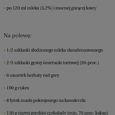
po 120 ml mleka (3,2%) i mocnej gorącej kawy
Na polewę:
1/2 szklanki słodzonego mleka skondensowanego
2/3 szklanki gęstej śmietanki tortowej (36-proc.)
6 saszetek herbaty earl grey
100 g cukru
8 łyżek masła pokrojonego na kawałeczki
150 g startej gorzkiej czekolady (min. 70 proc. kakao)