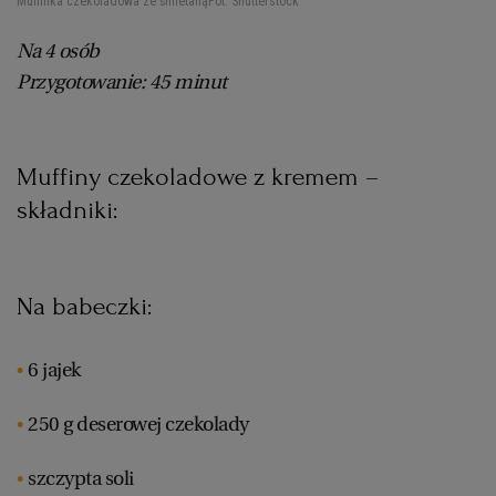
Muffinka czekoladowa ze śmietaną
Fot. Shutterstock
Na 4 osób
Przygotowanie: 45 minut
Muffiny czekoladowe z kremem –
składniki:
Na babeczki:
6 jajek
250 g deserowej czekolady
szczypta soli