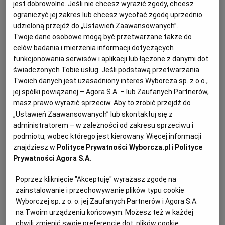
jest dobrowolne. Jeśli nie chcesz wyrazić zgody, chcesz
PUBLIO.PL
LUBLIN
ograniczyć jej zakres lub chcesz wycofać zgodę uprzednio
udzieloną przejdź do „Ustawień Zaawansowanych”.
KULTURALNYSKLEP.PL
ŁÓDŹ
Twoje dane osobowe mogą być przetwarzane także do
Ciasto drożdżowe ze śliwkami i kruszonką
celów badania i mierzenia informacji dotyczących
- składniki:
funkcjonowania serwisów i aplikacji lub łączone z danymi dot.
OLSZTYN
DZIECKO
świadczonych Tobie usług. Jeśli podstawą przetwarzania
Twoich danych jest uzasadniony interes Wyborcza sp. z o.o.,
jej spółki powiązanej – Agora S.A. – lub Zaufanych Partnerów,
Na ciasto drożdżowe:
ZDROWIE
OPOLE
masz prawo wyrazić sprzeciw. Aby to zrobić przejdź do
„Ustawień Zaawansowanych” lub skontaktuj się z
administratorem – w zależności od zakresu sprzeciwu i
30 g świeżych drożdży
POGODA
PŁOCK
podmiotu, wobec którego jest kierowany. Więcej informacji
znajdziesz w
Polityce Prywatności Wyborcza.pl
i
Polityce
45 g cukru
PODRÓŻE
POZNAŃ
Prywatności Agora S.A.
500 g mąki pszennej
Poprzez kliknięcie "Akceptuję" wyrażasz zgodę na
RADOM
WIDEO
zainstalowanie i przechowywanie plików typu cookie
250-300 ml mleka
Wyborczej sp. z o. o. jej Zaufanych Partnerów i Agora S.A.
na Twoim urządzeniu końcowym. Możesz też w każdej
RYBNIK
FORUM
chwili zmienić swoje preferencje dot. plików cookie,