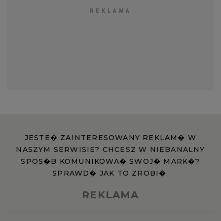
JESTE� ZAINTERESOWANY REKLAM� W
NASZYM SERWISIE? CHCESZ W NIEBANALNY
SPOS�B KOMUNIKOWA� SWOJ� MARK�?
SPRAWD� JAK TO ZROBI�.
REKLAMA