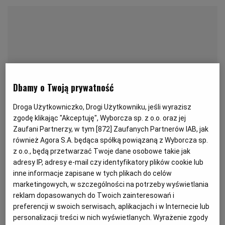
KUCHNIA MEKSYKAŃSKA
DOMOWE PRZETWORY
WYBORCZA TV I VOD
BIQDATA
GLIWICE
SOST, DIPY I INNE DODATKI
GORZÓW WIELKOPOLSKI
KUCHNIA INDYJSKA
TYLKO ZDROWIE
JUTRONAUCI
KSIĄŻKI. MAGAZYN DO CZYTANIA
KUCHNIA HISZPAŃSKA
ARCHIWUM
KALISZ
Dbamy o Twoją prywatność
KUCHNIA NIEMIECKA
NASZA EUROPA
INNE SERWISY
KATOWICE
Droga Użytkowniczko, Drogi Użytkowniku, jeśli wyrazisz
zgodę klikając "Akceptuję", Wyborcza sp. z o.o. oraz jej
Zaufani Partnerzy, w tym [
872
] Zaufanych Partnerów IAB, jak
SŁÓWKA. MAGAZYN O JĘZYKU
GAZETA.PL
KIELCE
również Agora S.A. będąca spółką powiązaną z Wyborcza sp.
z o.o., będą przetwarzać Twoje dane osobowe takie jak
adresy IP, adresy e-mail czy identyfikatory plików cookie lub
KOSZALIN
TOK FM
inne informacje zapisane w tych plikach do celów
marketingowych, w szczególności na potrzeby wyświetlania
Na15 kawałków (blacha o wymiarach 30 na 20 cm)
reklam dopasowanych do Twoich zainteresowań i
SPORT.PL
KRAKÓW
Przygotowanie: ok. 60 minut plus 90-140 minut
preferencji w swoich serwisach, aplikacjach i w Internecie lub
personalizacji treści w nich wyświetlanych. Wyrażenie zgody
wyrastanie ciasta