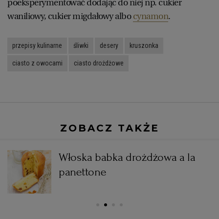
poeksperymentować dodając do niej np. cukier
waniliowy, cukier migdałowy albo
cynamon
.
przepisy kulinarne
śliwki
desery
kruszonka
ciasto z owocami
ciasto drożdżowe
ZOBACZ TAKŻE
Włoska babka drożdżowa a la
panettone