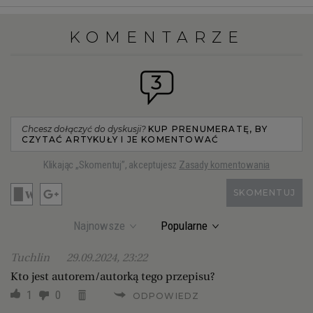
KOMENTARZE
3
Chcesz dołączyć do dyskusji?
KUP PRENUMERATĘ, BY
CZYTAĆ ARTYKUŁY I JE KOMENTOWAĆ
Klikając „Skomentuj”, akceptujesz
Zasady komentowania
SKOMENTUJ
Najnowsze
Popularne
Tuchlin
29.09.2024, 23:22
Kto jest autorem/autorką tego przepisu?
1
0
ODPOWIEDZ