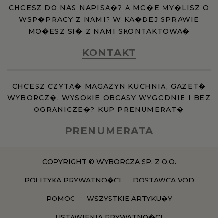
CHCESZ DO NAS NAPISA�? A MO�E MY�LISZ O
WSP�PRACY Z NAMI? W KA�DEJ SPRAWIE
MO�ESZ SI� Z NAMI SKONTAKTOWA�
KONTAKT
CHCESZ CZYTA� MAGAZYN KUCHNIA, GAZET�
WYBORCZ�, WYSOKIE OBCASY WYGODNIE I BEZ
OGRANICZE�? KUP PRENUMERAT�
PRENUMERATA
COPYRIGHT © WYBORCZA SP. Z O.O.
POLITYKA PRYWATNO�CI
DOSTAWCA VOD
POMOC
WSZYSTKIE ARTYKU�Y
USTAWIENIA PRYWATNO�CI