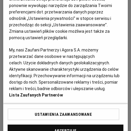
450 g śliwek
ponownie wywołując narzędzie do zarządzania Twoimi
preferencjami dot. przetwarzania danych poprzez
2 jajka
RZESZÓW
odnośnik „Ustawienia prywatności” w stopce serwisu i
przechodząc do sekcji „Ustawienia zaawansowane”.
żółtko
Zmiana ustawień plików cookie możliwa jest także za
SOSNOWIEC
pomocą ustawień przeglądarki.
100 g miękkiego masła
SZCZECIN
My, nasi Zaufani Partnerzy i Agora S.A. możemy
przetwarzać dane osobowe w następujących
szczypta soli
celach:
Użycie dokładnych danych geolokalizacyjnych.
TORUŃ
Aktywne skanowanie charakterystyki urządzenia do celów
identyfikacji. Przechowywanie informacji na urządzeniu lub
dostęp do nich. Spersonalizowane reklamy i treści, pomiar
TRÓJMIASTO
Na kruszonkę:
reklam i treści, badnie odbiorców i ulepszanie usług.
Lista Zaufanych Partnerów
WAŁBRZYCH
75 g mąki
USTAWIENIA ZAAWANSOWANE
30 g cukru
WARSZAWA
AKCEPTUJĘ