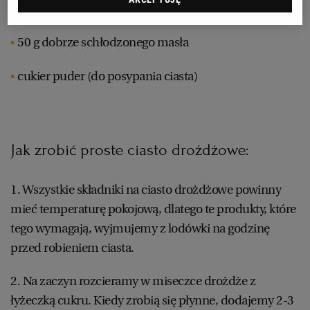
szczypta soli
WROCŁAW
50 g dobrze schłodzonego masła
ZAKOPANE
cukier puder (do posypania ciasta)
ZIELONA GÓRA
Jak zrobić proste ciasto drożdżowe:
1. Wszystkie składniki na ciasto drożdżowe powinny
mieć temperaturę pokojową, dlatego te produkty, które
tego wymagają, wyjmujemy z lodówki na godzinę
przed robieniem ciasta.
2. Na zaczyn rozcieramy w miseczce drożdże z
łyżeczką cukru. Kiedy zrobią się płynne, dodajemy 2-3