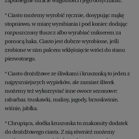
zapobiegnie utracie wilgotności i jego obsychaniu.
* Ciasto możemy wyrobić ręcznie, dosypując mąkę
stopniowo, w miarę wyrabiania i pod koniec dodając
rozpuszczony tłuszcz albo wyrabiać mikserem za
pomocą haka. Ciasto jest dobrze wyrobione, jeśli
zrobione w nim palcem wklęśnięcie wróci do stanu
pierwotnego.
* Ciasto drożdżowe ze śliwkami i kruszonką to jeden z
najpyszniejszych wypieków, ale zamiast śliwek
możemy też wykorzystać inne owoce sezonowe:
rabarbar, truskawki, maliny, jagody, brzoskwinie,
wiśnie, jabłka.
* Chrupiąca, słodka kruszonka to znakomity dodatek
do drożdżowego ciasta. Z nią również możemy