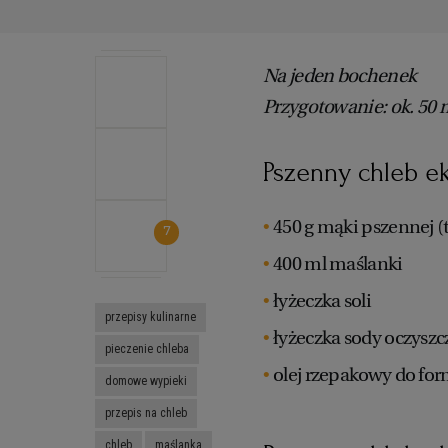
Na jeden bochenek
Przygotowanie: ok. 50
Pszenny chleb ek
450 g mąki pszennej (
7
400 ml maślanki
łyżeczka soli
przepisy kulinarne
łyżeczka sody oczyszc
pieczenie chleba
olej rzepakowy do fo
domowe wypieki
przepis na chleb
chleb
maślanka