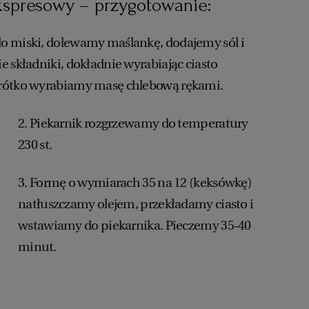
kspresowy – przygotowanie:
o miski, dolewamy maślankę, dodajemy sól i
e składniki, dokładnie wyrabiając ciasto
rótko wyrabiamy masę chlebową rękami.
2. Piekarnik rozgrzewamy do temperatury
230 st.
3. Formę o wymiarach 35 na 12 (keksówkę)
natłuszczamy olejem, przekładamy ciasto i
wstawiamy do piekarnika. Pieczemy 35-40
minut.