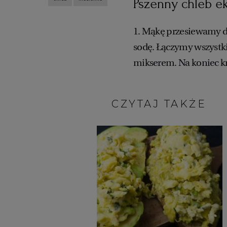
Pszenny chleb e
1. Mąkę przesiewamy d
sodę. Łączymy wszystki
mikserem. Na koniec k
CZYTAJ TAKŻE: