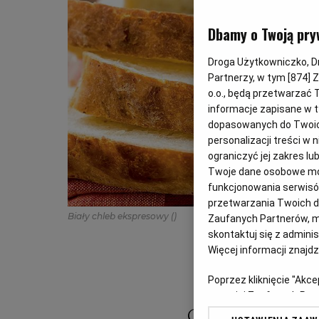
Dbamy o Twoją pry
Droga Użytkowniczko, Dro
Partnerzy, w tym [
874
] 
o.o., będą przetwarzać T
informacje zapisane w t
dopasowanych do Twoich 
personalizacji treści w
ograniczyć jej zakres 
Twoje dane osobowe mog
funkcjonowania serwisów
przetwarzania Twoich dan
Biały chleb ekspresowy
()
Zaufanych Partnerów, m
skontaktuj się z admini
Więcej informacji znajd
Poprzez kliknięcie "Akc
z o. o. jej Zaufanych P
swoje preferencje dot. 
Gdy w domu nagl