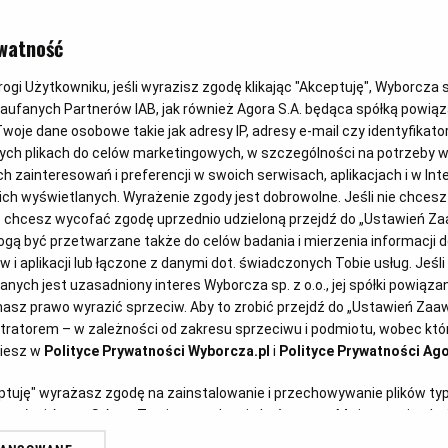
DOMOWE WYPIEKI
watność
Pszenny chl
gi Użytkowniku, jeśli wyrazisz zgodę klikając "Akceptuję", Wyborcza sp.
Zaufanych Partnerów IAB, jak również Agora S.A. będąca spółką powią
woje dane osobowe takie jak adresy IP, adresy e-mail czy identyfikator
ych plikach do celów marketingowych, w szczególności na potrzeby w
Magazyn Kuchnia
17.05.2026
zainteresowań i preferencji w swoich serwisach, aplikacjach i w Inte
 nich wyświetlanych. Wyrażenie zgody jest dobrowolne. Jeśli nie chces
lub chcesz wycofać zgodę uprzednio udzieloną przejdź do „Ustawień 
ą być przetwarzane także do celów badania i mierzenia informacji 
 i aplikacji lub łączone z danymi dot. świadczonych Tobie usług. Jeśl
ych jest uzasadniony interes Wyborcza sp. z o.o., jej spółki powiązane
asz prawo wyrazić sprzeciw. Aby to zrobić przejdź do „Ustawień Za
stratorem – w zależności od zakresu sprzeciwu i podmiotu, wobec któr
ziesz w
Polityce Prywatności Wyborcza.pl
i
Polityce Prywatności Ago
eptuję" wyrażasz zgodę na zainstalowanie i przechowywanie plików ty
artnerów i Agora S.A. na Twoim urządzeniu końcowym. Możesz też w każ
plików cookie, ponownie wywołując narzędzie do zarządzania Twoimi p
e zabraknie pieczywa, ten