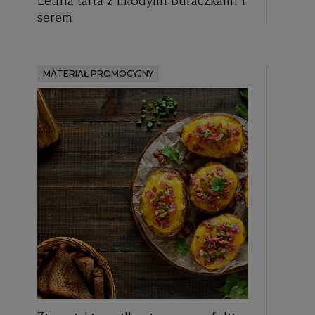
Letnia tarta z młodymi buraczkami i
serem
MATERIAŁ PROMOCYJNY