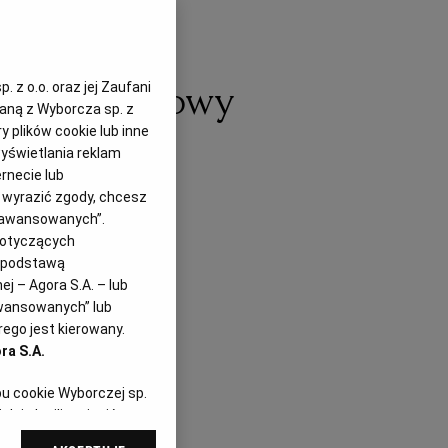
eb ekspresowy
 z o.o. oraz jej Zaufani
zaną z Wyborcza sp. z
y plików cookie lub inne
yświetlania reklam
rnecie lub
z wyrazić zgody, chcesz
Zaawansowanych”.
dotyczących
i podstawą
j – Agora S.A. – lub
awansowanych” lub
ego jest kierowany.
ra S.A.
pu cookie Wyborczej sp.
dej chwili zmienić
referencjami dot.