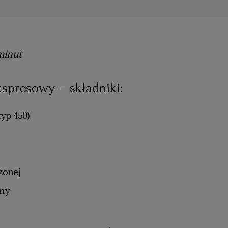
 minut
spresowy – składniki:
typ 450)
zonej
rmy