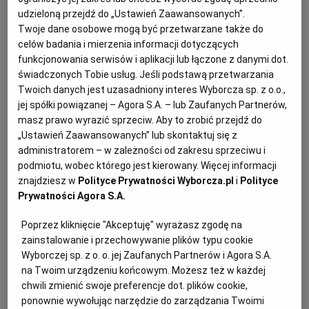
udzieloną przejdź do „Ustawień Zaawansowanych”.
KUCHNIA MEKSYKAŃSKA
DOMOWE PRZETWORY
WYBORCZA TV I VOD
BIQDATA
GLIWICE
Twoje dane osobowe mogą być przetwarzane także do
celów badania i mierzenia informacji dotyczących
funkcjonowania serwisów i aplikacji lub łączone z danymi dot.
SOST, DIPY I INNE DODATKI
GORZÓW WIELKOPOLSKI
KUCHNIA INDYJSKA
TYLKO ZDROWIE
JUTRONAUCI
świadczonych Tobie usług. Jeśli podstawą przetwarzania
Twoich danych jest uzasadniony interes Wyborcza sp. z o.o.,
KSIĄŻKI. MAGAZYN DO CZYTANIA
KUCHNIA HISZPAŃSKA
ARCHIWUM
KALISZ
jej spółki powiązanej – Agora S.A. – lub Zaufanych Partnerów,
masz prawo wyrazić sprzeciw. Aby to zrobić przejdź do
„Ustawień Zaawansowanych” lub skontaktuj się z
KUCHNIA NIEMIECKA
NASZA EUROPA
INNE SERWISY
KATOWICE
administratorem – w zależności od zakresu sprzeciwu i
podmiotu, wobec którego jest kierowany. Więcej informacji
znajdziesz w
Polityce Prywatności Wyborcza.pl
i
Polityce
SŁÓWKA. MAGAZYN O JĘZYKU
GAZETA.PL
KIELCE
Prywatności Agora S.A.
Dla 4 osób
Poprzez kliknięcie "Akceptuję" wyrażasz zgodę na
KOSZALIN
TOK FM
Przygotowanie: ok. 3 godzin
zainstalowanie i przechowywanie plików typu cookie
Wyborczej sp. z o. o. jej Zaufanych Partnerów i Agora S.A.
na Twoim urządzeniu końcowym. Możesz też w każdej
SPORT.PL
KRAKÓW
chwili zmienić swoje preferencje dot. plików cookie,
Beza Pavlova z sosem agrestowym –
ponownie wywołując narzędzie do zarządzania Twoimi