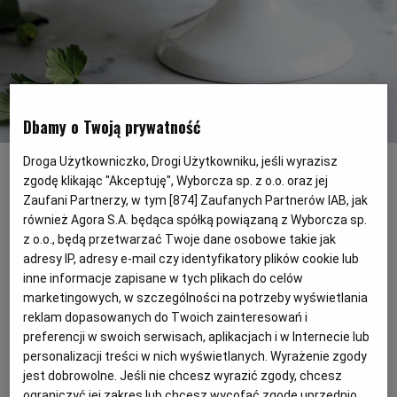
PODRÓŻE KULINARNE
DOMOWE PRZYJĘCIE
KUCHNIA CHIŃSKA
NASZE SERWISY
FIT PRZEPISY
NAPOJE
ZAKUPY
HISTORIE KULINARNE
SPRZĘT KUCHENNY
SERWISY LOKALNE
KUCHNIA TAJSKA
SAŁATKI
WEGE
GRILL
Dbamy o Twoją prywatność
Beza Pavlova
(Fot. Dominika Wójciak)
FELIETONY KULINARNE
KUCHNIA GRECKA
WYBORCZA.PL
MAKARONY
BIAŁYSTOK
WEGAN
Droga Użytkowniczko, Drogi Użytkowniku, jeśli wyrazisz
zgodę klikając "Akceptuję", Wyborcza sp. z o.o. oraz jej
Bardzo słodka beza potrzebuje dla balansu
Zaufani Partnerzy, w tym [
874
] Zaufanych Partnerów IAB, jak
KUCHNIA PORTUGALSKA
KSIĄŻKI KULINARNE
BIELSKO-BIAŁA
BEZ GLUTENU
MAGAZYNY
DRÓB
również Agora S.A. będąca spółką powiązaną z Wyborcza sp.
smaku lekko kwaśnego sosu. W roli tak
z o.o., będą przetwarzać Twoje dane osobowe takie jak
ważnego dodatku wystąpił gęsty kompot
adresy IP, adresy e-mail czy identyfikatory plików cookie lub
KUCHNIA FRANCUSKA
WYBORCZA CLASSIC
DUŻY FORMAT
SZEF KUCHNI
BYDGOSZCZ
MIĘSA
(sos) agrestowy. Dzięki niemu beza staje się
inne informacje zapisane w tych plikach do celów
marketingowych, w szczególności na potrzeby wyświetlania
deserem wybitnym.
KUCHNIA AMERYKAŃSKA
WOLNA SOBOTA
WYBORCZA.BIZ
CZĘSTOCHOWA
RYBY
reklam dopasowanych do Twoich zainteresowań i
preferencji w swoich serwisach, aplikacjach i w Internecie lub
personalizacji treści w nich wyświetlanych. Wyrażenie zgody
WYSOKIE OBCASY
KUCHNIA POLSKA
ALE HISTORIA
PRZEKĄSKI
ELBLĄG
jest dobrowolne. Jeśli nie chcesz wyrazić zgody, chcesz
ograniczyć jej zakres lub chcesz wycofać zgodę uprzednio