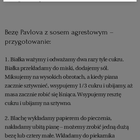
RZESZÓW
Bezę Pavlova z sosem agrestowym –
SOSNOWIEC
przygotowanie:
SZCZECIN
1. Białka ważymy i odważamy dwa razy tyle cukru.
Białka przekładamy do miski, dodajemy sól.
TORUŃ
Miksujemy na wysokich obrotach, a kiedy piana
zacznie sztywnieć, wsypujemy 1/3 cukru i ubijamy, aż
TRÓJMIASTO
masa zacznie robić się lśniąca. Wsypujemy resztę
cukru i ubijamy na sztywno.
WAŁBRZYCH
2. Blachę wykładamy papierem do pieczenia,
nakładamy ubitą pianę – możemy zrobić jedną dużą
WARSZAWA
bezę lub cztery małe. Wkładamy do piekarnika