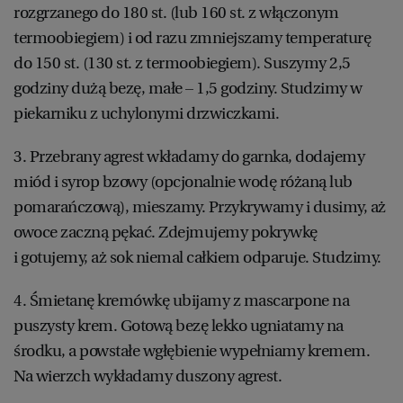
rozgrzanego do 180 st. (lub 160 st. z włączonym
WROCŁAW
termoobiegiem) i od razu zmniejszamy temperaturę
do 150 st. (130 st. z termoobiegiem). Suszymy 2,5
ZAKOPANE
godziny dużą bezę, małe – 1,5 godziny. Studzimy w
piekarniku z uchylonymi drzwiczkami.
ZIELONA GÓRA
3. Przebrany agrest wkładamy do garnka, dodajemy
miód i syrop bzowy (opcjonalnie wodę różaną lub
pomarańczową), mieszamy. Przykrywamy i dusimy, aż
owoce zaczną pękać. Zdejmujemy pokrywkę
i gotujemy, aż sok niemal całkiem odparuje. Studzimy.
4. Śmietanę kremówkę ubijamy z mascarpone na
puszysty krem. Gotową bezę lekko ugniatamy na
środku, a powstałe wgłębienie wypełniamy kremem.
Na wierzch wykładamy duszony agrest.