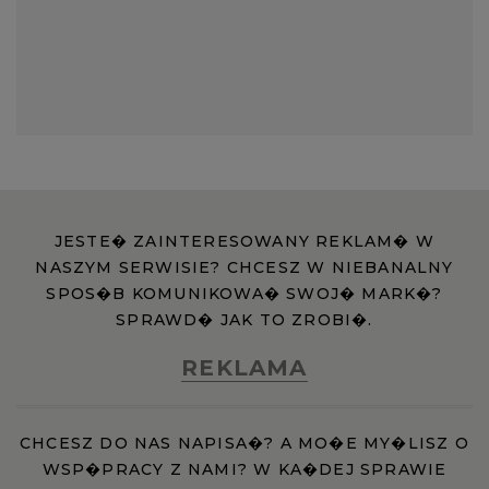
JESTE� ZAINTERESOWANY REKLAM� W
NASZYM SERWISIE? CHCESZ W NIEBANALNY
SPOS�B KOMUNIKOWA� SWOJ� MARK�?
SPRAWD� JAK TO ZROBI�.
REKLAMA
CHCESZ DO NAS NAPISA�? A MO�E MY�LISZ O
WSP�PRACY Z NAMI? W KA�DEJ SPRAWIE