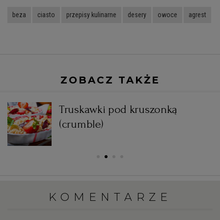
beza
ciasto
przepisy kulinarne
desery
owoce
agrest
ZOBACZ TAKŻE
Truskawki pod kruszonką
(crumble)
KOMENTARZE