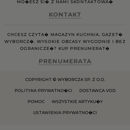
MO�ESZ SI� Z NAMI SKONTAKTOWA�
KONTAKT
CHCESZ CZYTA� MAGAZYN KUCHNIA, GAZET�
WYBORCZ�, WYSOKIE OBCASY WYGODNIE I BEZ
OGRANICZE�? KUP PRENUMERAT�
PRENUMERATA
COPYRIGHT © WYBORCZA SP. Z O.O.
POLITYKA PRYWATNO�CI
DOSTAWCA VOD
POMOC
WSZYSTKIE ARTYKU�Y
USTAWIENIA PRYWATNO�CI