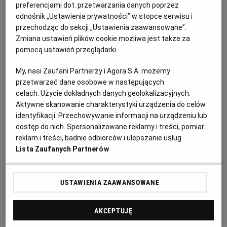
PUBLIO.PL
LUBLIN
preferencjami dot. przetwarzania danych poprzez
składniki:
odnośnik „Ustawienia prywatności” w stopce serwisu i
przechodząc do sekcji „Ustawienia zaawansowane”.
KULTURALNYSKLEP.PL
ŁÓDŹ
4 białka (120-140 g)
Zmiana ustawień plików cookie możliwa jest także za
pomocą ustawień przeglądarki.
240-280 g drobnego cukru do wypieków
OLSZTYN
DZIECKO
My, nasi Zaufani Partnerzy i Agora S.A. możemy
przetwarzać dane osobowe w następujących
szczypta soli
celach:
Użycie dokładnych danych geolokalizacyjnych.
ZDROWIE
OPOLE
Aktywne skanowanie charakterystyki urządzenia do celów
500 g agrestu
identyfikacji. Przechowywanie informacji na urządzeniu lub
dostęp do nich. Spersonalizowane reklamy i treści, pomiar
POGODA
PŁOCK
1-2 łyżki miodu
reklam i treści, badnie odbiorców i ulepszanie usług.
Lista Zaufanych Partnerów
PODRÓŻE
POZNAŃ
2-4 łyżki
syropu z kwiatów bzu
(możemy zastąpić
wodą różaną, pomarańczową lub w ogóle pominąć)
USTAWIENIA ZAAWANSOWANE
RADOM
WIDEO
250 ml śmietanki kremówki
AKCEPTUJĘ
RYBNIK
FORUM
250 g mascarpone