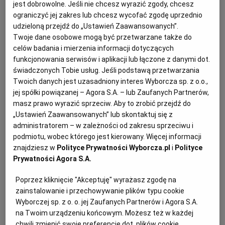
1 szklanka ciepłej ugotowanej kaszy jaglanej (ok. 180
jest dobrowolne. Jeśli nie chcesz wyrazić zgody, chcesz
ograniczyć jej zakres lub chcesz wycofać zgodę uprzednio
g)
RZESZÓW
udzieloną przejdź do „Ustawień Zaawansowanych”.
Twoje dane osobowe mogą być przetwarzane także do
100 g zmielonego ksylitolu*
celów badania i mierzenia informacji dotyczących
SOSNOWIEC
funkcjonowania serwisów i aplikacji lub łączone z danymi dot.
2 szklanki wiórków kokosowych
świadczonych Tobie usług. Jeśli podstawą przetwarzania
Twoich danych jest uzasadniony interes Wyborcza sp. z o.o.,
SZCZECIN
1/3 szklanki mleka w proszku (opcjonalnie, my
jej spółki powiązanej – Agora S.A. – lub Zaufanych Partnerów,
masz prawo wyrazić sprzeciw. Aby to zrobić przejdź do
wybieramy opcję bez)
„Ustawień Zaawansowanych” lub skontaktuj się z
TORUŃ
administratorem – w zależności od zakresu sprzeciwu i
kilkanaście blanszowanych migdałów
podmiotu, wobec którego jest kierowany. Więcej informacji
TRÓJMIASTO
znajdziesz w
Polityce Prywatności Wyborcza.pl
i
Polityce
Prywatności Agora S.A.
Jak zrobić kulki kokosowe:
WAŁBRZYCH
Poprzez kliknięcie "Akceptuję" wyrażasz zgodę na
1. Zmiksuj ugotowaną,
ciepłą kaszę jaglaną
razem z
zainstalowanie i przechowywanie plików typu cookie
Wyborczej sp. z o. o. jej Zaufanych Partnerów i Agora S.A.
ksylitolem i wiórkami kokosowymi.
WARSZAWA
na Twoim urządzeniu końcowym. Możesz też w każdej
chwili zmienić swoje preferencje dot. plików cookie,