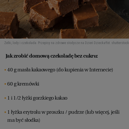
Żelki, lody i czekolada. Przepisy na zdrowe słodycze na Dzień Dziecka!
fot. shutterstock
Jak zrobić domową czekoladę bez cukru:
40 g masła kakaowego (do kupienia w Internecie)
60 g kremówki
1 i 1/2 łyżki gorzkiego kakao
1 łyżka erytrolu w proszku / pudrze (lub więcej, jeśli
ma być słodka)