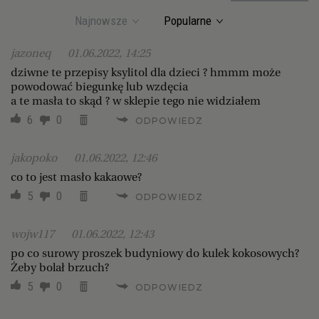
Najnowsze
Popularne
jazoneq
01.06.2022, 14:25
dziwne te przepisy ksylitol dla dzieci ? hmmm może
powodować biegunkę lub wzdęcia
a te masła to skąd ? w sklepie tego nie widziałem
6
0
ODPOWIEDZ
jakopoko
01.06.2022, 12:46
co to jest masło kakaowe?
5
0
ODPOWIEDZ
wojw117
01.06.2022, 12:43
po co surowy proszek budyniowy do kulek kokosowych?
Żeby bolał brzuch?
5
0
ODPOWIEDZ