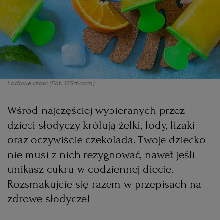
PODRÓŻE KULINARNE
DOMOWE PRZYJĘCIE
KUCHNIA CHIŃSKA
NASZE SERWISY
FIT PRZEPISY
NAPOJE
ZAKUPY
HISTORIE KULINARNE
SPRZĘT KUCHENNY
SERWISY LOKALNE
KUCHNIA TAJSKA
SAŁATKI
WEGE
GRILL
Lodowe lizaki
(Fot. 123rf.com)
FELIETONY KULINARNE
KUCHNIA GRECKA
WYBORCZA.PL
MAKARONY
BIAŁYSTOK
WEGAN
Wśród najczęściej wybieranych przez
KUCHNIA PORTUGALSKA
KSIĄŻKI KULINARNE
BIELSKO-BIAŁA
BEZ GLUTENU
MAGAZYNY
DRÓB
dzieci słodyczy królują żelki, lody, lizaki
oraz oczywiście czekolada. Twoje dziecko
KUCHNIA FRANCUSKA
WYBORCZA CLASSIC
DUŻY FORMAT
SZEF KUCHNI
BYDGOSZCZ
MIĘSA
nie musi z nich rezygnować, nawet jeśli
unikasz cukru w codziennej diecie.
KUCHNIA AMERYKAŃSKA
WOLNA SOBOTA
WYBORCZA.BIZ
CZĘSTOCHOWA
RYBY
Rozsmakujcie się razem w przepisach na
zdrowe słodycze!
WYSOKIE OBCASY
KUCHNIA POLSKA
ALE HISTORIA
PRZEKĄSKI
ELBLĄG