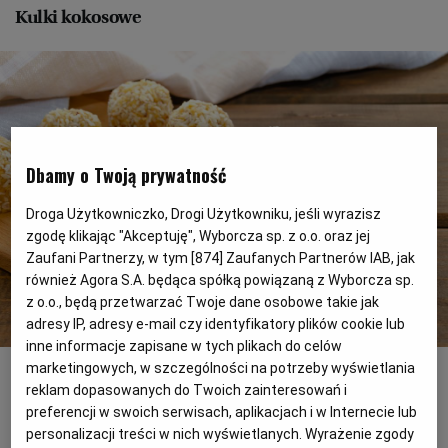
PUBLIO.PL
LUBLIN
Kulki kokosowe
KULTURALNYSKLEP.PL
ŁÓDŹ
OLSZTYN
DZIECKO
Dbamy o Twoją prywatność
ZDROWIE
OPOLE
Droga Użytkowniczko, Drogi Użytkowniku, jeśli wyrazisz
zgodę klikając "Akceptuję", Wyborcza sp. z o.o. oraz jej
POGODA
PŁOCK
Zaufani Partnerzy, w tym [
874
] Zaufanych Partnerów IAB, jak
również Agora S.A. będąca spółką powiązaną z Wyborcza sp.
z o.o., będą przetwarzać Twoje dane osobowe takie jak
PODRÓŻE
POZNAŃ
adresy IP, adresy e-mail czy identyfikatory plików cookie lub
inne informacje zapisane w tych plikach do celów
Kokosowe kulki mocy bez pieczenia
fot. shutterstock
marketingowych, w szczególności na potrzeby wyświetlania
RADOM
WIDEO
reklam dopasowanych do Twoich zainteresowań i
Kulki kokosowe – składniki:
preferencji w swoich serwisach, aplikacjach i w Internecie lub
personalizacji treści w nich wyświetlanych. Wyrażenie zgody
RYBNIK
FORUM