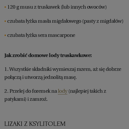
120 g musu z truskawek (lub innych owoców)
czubata łyżka masła migdałowego (pasty z migdałów)
czubata łyżka sera mascarpone
Jak zrobić domowe lody truskawkowe:
1. Wszystkie składniki wymieszaj razem, aż się dobrze
połączą i utworzą jednolitą masę.
2. Przelej do foremek na
lody
(najlepiej takich z
patykami) i zamroź.
LIZAKI Z KSYLITOLEM