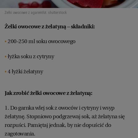
Żelki owocowe z agarem
fot. shutterstock
Żelki owocowe z żelatyną – składniki:
200-250 ml soku owocowego
łyżka soku z cytryny
4 łyżki żelatyny
Jak zrobić żelki owocowe z żelatyną:
1. Do garnka wlej sok z owoców i cytryny i wsyp
żelatynę. Stopniowo podgrzewaj sok, aż żelatyna się
rozpuści. Pamiętaj jednak, by nie dopuścić do
zagotowania.