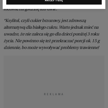
4. Kulki obtocz w wiórkach kokosowych i schowaj do
lodówki na godzinę lub dwie.
*Ksylitol, czyli cukier brzozowy, jest zdrowszą
alternatywą dla białego cukru. Warto jednak mieć na
uwadze, że nie zaleca się go dla dzieci poniżej 3 roku
życia. Nie powinno się też przekraczać porcji ok. 15 g
dziennie, bo może wywoływać problemy trawienne!