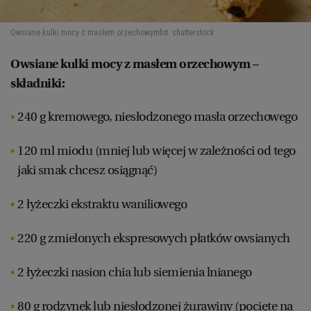
Owsiane kulki mocy z masłem orzechowym
fot. shutterstock
Owsiane kulki mocy z masłem orzechowym –
składniki:
240 g kremowego, niesłodzonego masła orzechowego
120 ml miodu (mniej lub więcej w zależności od tego
jaki smak chcesz osiągnąć)
2 łyżeczki ekstraktu waniliowego
220 g zmielonych ekspresowych płatków owsianych
2 łyżeczki nasion chia lub siemienia lnianego
80 g rodzynek lub niesłodzonej żurawiny (pocięte na