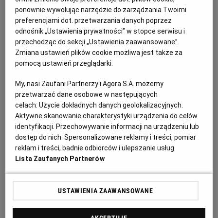
2. Tak uzyskaną masę przełóż do miski i przez krótką
ponownie wywołując narzędzie do zarządzania Twoimi
WROCŁAW
chwilę ugniataj.
preferencjami dot. przetwarzania danych poprzez
odnośnik „Ustawienia prywatności” w stopce serwisu i
przechodząc do sekcji „Ustawienia zaawansowane”.
ZAKOPANE
Zmiana ustawień plików cookie możliwa jest także za
pomocą ustawień przeglądarki.
ZIELONA GÓRA
My, nasi Zaufani Partnerzy i Agora S.A. możemy
przetwarzać dane osobowe w następujących
celach:
Użycie dokładnych danych geolokalizacyjnych.
Aktywne skanowanie charakterystyki urządzenia do celów
identyfikacji. Przechowywanie informacji na urządzeniu lub
dostęp do nich. Spersonalizowane reklamy i treści, pomiar
reklam i treści, badnie odbiorców i ulepszanie usług.
Lista Zaufanych Partnerów
3. Uformuj w dłoniach kulki – w środku każdej schowaj
USTAWIENIA ZAAWANSOWANE
po jednym blanszowanym migdale.
AKCEPTUJĘ