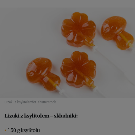
Lizaki z ksylitolem
fot. shutterstock
Lizaki z ksylitolem – składniki:
150 g ksylitolu