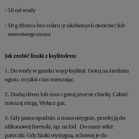
50 ml wody
50 g dżemu bez cukru (z ulubionych owoców) lub
owocowego musu
Jak zrobić lizaki z ksylitolem:
1. Do wody w garnku wsyp ksylitol. Gotuj na średnim
ogniu, co jakiś czas mieszając.
2. Dodaj dżem lub mus i gotuj jeszcze chwilę. Całość
mieszaj rózgą. Wyłącz gaz.
3. Gdy piana opadnie, a masa ostygnie, przelej ją do
silikonowej foremki, np. na lód. Do masy włóż
patyczki. Gdy lizaki wystygną, schowaj je do