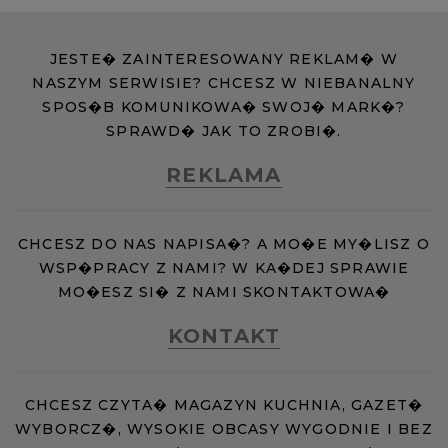
JESTE� ZAINTERESOWANY REKLAM� W
NASZYM SERWISIE? CHCESZ W NIEBANALNY
SPOS�B KOMUNIKOWA� SWOJ� MARK�?
SPRAWD� JAK TO ZROBI�.
REKLAMA
CHCESZ DO NAS NAPISA�? A MO�E MY�LISZ O
WSP�PRACY Z NAMI? W KA�DEJ SPRAWIE
MO�ESZ SI� Z NAMI SKONTAKTOWA�
KONTAKT
CHCESZ CZYTA� MAGAZYN KUCHNIA, GAZET�
WYBORCZ�, WYSOKIE OBCASY WYGODNIE I BEZ