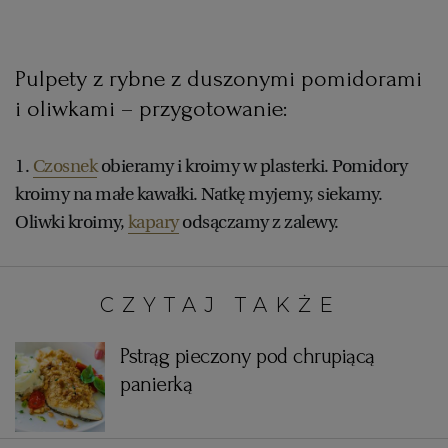
WROCŁAW
Pulpety z rybne z duszonymi pomidorami
ZAKOPANE
i oliwkami – przygotowanie:
ZIELONA GÓRA
1.
Czosnek
obieramy i kroimy w plasterki. Pomidory
kroimy na małe kawałki. Natkę myjemy, siekamy.
Oliwki kroimy,
kapary
odsączamy z zalewy.
CZYTAJ TAKŻE:
Pstrąg pieczony pod chrupiącą
panierką