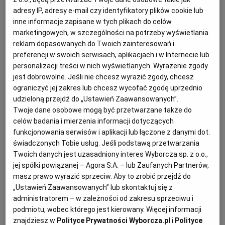
adresy IP, adresy e-mail czy identyfikatory plików cookie lub
KUCHNIA MEKSYKAŃSKA
DOMOWE PRZETWORY
WYBORCZA TV I VOD
BIQDATA
GLIWICE
inne informacje zapisane w tych plikach do celów
marketingowych, w szczególności na potrzeby wyświetlania
reklam dopasowanych do Twoich zainteresowań i
SOST, DIPY I INNE DODATKI
GORZÓW WIELKOPOLSKI
KUCHNIA INDYJSKA
TYLKO ZDROWIE
JUTRONAUCI
preferencji w swoich serwisach, aplikacjach i w Internecie lub
personalizacji treści w nich wyświetlanych. Wyrażenie zgody
KSIĄŻKI. MAGAZYN DO CZYTANIA
KUCHNIA HISZPAŃSKA
ARCHIWUM
KALISZ
jest dobrowolne. Jeśli nie chcesz wyrazić zgody, chcesz
ograniczyć jej zakres lub chcesz wycofać zgodę uprzednio
udzieloną przejdź do „Ustawień Zaawansowanych”.
KUCHNIA NIEMIECKA
NASZA EUROPA
INNE SERWISY
KATOWICE
Twoje dane osobowe mogą być przetwarzane także do
celów badania i mierzenia informacji dotyczących
funkcjonowania serwisów i aplikacji lub łączone z danymi dot.
SŁÓWKA. MAGAZYN O JĘZYKU
GAZETA.PL
KIELCE
świadczonych Tobie usług. Jeśli podstawą przetwarzania
Twoich danych jest uzasadniony interes Wyborcza sp. z o.o.,
jej spółki powiązanej – Agora S.A. – lub Zaufanych Partnerów,
KOSZALIN
TOK FM
masz prawo wyrazić sprzeciw. Aby to zrobić przejdź do
„Ustawień Zaawansowanych” lub skontaktuj się z
administratorem – w zależności od zakresu sprzeciwu i
SPORT.PL
KRAKÓW
Dla 6-8 osób
podmiotu, wobec którego jest kierowany. Więcej informacji
Przygotowanie: 50 minut
znajdziesz w
Polityce Prywatności Wyborcza.pl
i
Polityce