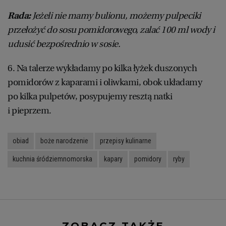
Rada:
Jeżeli nie mamy bulionu, możemy pulpeciki
przełożyć do sosu pomidorowego, zalać 100 ml wody i
udusić bezpośrednio w sosie.
6. Na talerze wykładamy po kilka łyżek duszonych
pomidorów z kaparami i oliwkami, obok układamy
po kilka pulpetów, posypujemy resztą natki
i pieprzem.
obiad
boże narodzenie
przepisy kulinarne
kuchnia śródziemnomorska
kapary
pomidory
ryby
ZOBACZ TAKŻE