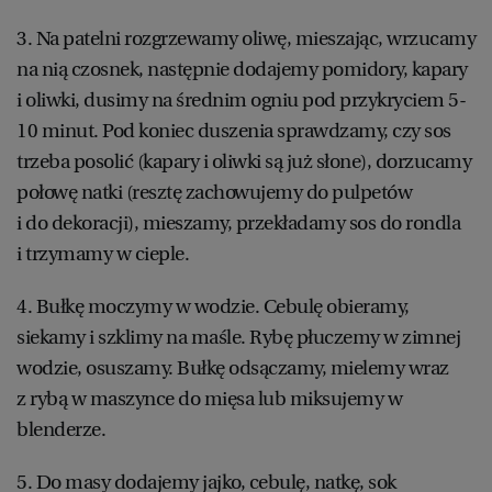
3. Na patelni rozgrzewamy oliwę, mieszając, wrzucamy
na nią czosnek, następnie dodajemy pomidory, kapary
i oliwki, dusimy na średnim ogniu pod przykryciem 5-
10 minut. Pod koniec duszenia sprawdzamy, czy sos
trzeba posolić (kapary i oliwki są już słone), dorzucamy
połowę natki (resztę zachowujemy do pulpetów
i do dekoracji), mieszamy, przekładamy sos do rondla
i trzymamy w cieple.
4. Bułkę moczymy w wodzie. Cebulę obieramy,
siekamy i szklimy na maśle. Rybę płuczemy w zimnej
wodzie, osuszamy. Bułkę odsączamy, mielemy wraz
z rybą w maszynce do mięsa lub miksujemy w
blenderze.
5. Do masy dodajemy jajko, cebulę, natkę, sok