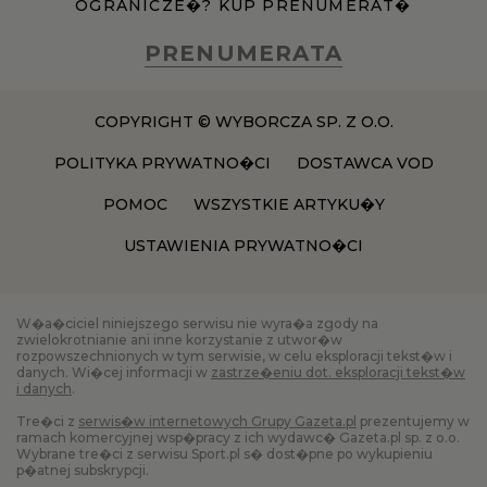
OGRANICZE�? KUP PRENUMERAT�
PRENUMERATA
COPYRIGHT © WYBORCZA SP. Z O.O.
POLITYKA PRYWATNO�CI
DOSTAWCA VOD
POMOC
WSZYSTKIE ARTYKU�Y
USTAWIENIA PRYWATNO�CI
W�a�ciciel niniejszego serwisu nie wyra�a zgody na
zwielokrotnianie ani inne korzystanie z utwor�w
rozpowszechnionych w tym serwisie, w celu eksploracji tekst�w i
danych. Wi�cej informacji w
zastrze�eniu dot. eksploracji tekst�w
i danych
.
Tre�ci z
serwis�w internetowych Grupy Gazeta.pl
prezentujemy w
ramach komercyjnej wsp�pracy z ich wydawc� Gazeta.pl sp. z o.o.
Wybrane tre�ci z serwisu Sport.pl s� dost�pne po wykupieniu
p�atnej subskrypcji.