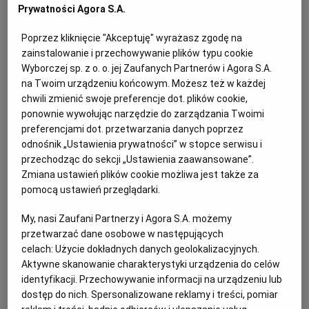
PUBLIO.PL
LUBLIN
Prywatności Agora S.A.
Poprzez kliknięcie "Akceptuję" wyrażasz zgodę na
Pulpety z rybne z duszonymi pomidorami
KULTURALNYSKLEP.PL
ŁÓDŹ
zainstalowanie i przechowywanie plików typu cookie
i oliwkami – składniki:
Wyborczej sp. z o. o. jej Zaufanych Partnerów i Agora S.A.
na Twoim urządzeniu końcowym. Możesz też w każdej
OLSZTYN
DZIECKO
chwili zmienić swoje preferencje dot. plików cookie,
2 ząbki czosnku
ponownie wywołując narzędzie do zarządzania Twoimi
preferencjami dot. przetwarzania danych poprzez
ZDROWIE
OPOLE
600-700 g całych pomidorów pelati w zalewie (z
odnośnik „Ustawienia prywatności” w stopce serwisu i
puszki)
przechodząc do sekcji „Ustawienia zaawansowane”.
POGODA
PŁOCK
Zmiana ustawień plików cookie możliwa jest także za
pomocą ustawień przeglądarki.
pęczek natki
PODRÓŻE
POZNAŃ
My, nasi Zaufani Partnerzy i Agora S.A. możemy
po 15 czarnych i zielonych wydrylowanych oliwek
przetwarzać dane osobowe w następujących
celach:
Użycie dokładnych danych geolokalizacyjnych.
RADOM
WIDEO
łyżka kaparów
Aktywne skanowanie charakterystyki urządzenia do celów
identyfikacji. Przechowywanie informacji na urządzeniu lub
4 łyżki oliwy
dostęp do nich. Spersonalizowane reklamy i treści, pomiar
RYBNIK
FORUM