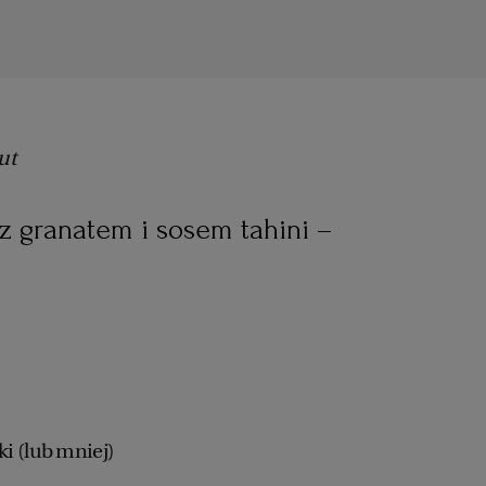
ut
a z granatem i sosem tahini –
i (lub mniej)