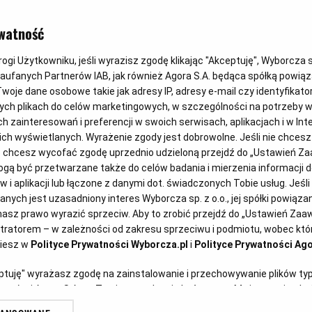
KUCHNIA BLISKOWSC
watność
Steki z kalaf
gi Użytkowniku, jeśli wyrazisz zgodę klikając "Akceptuję", Wyborcza sp.
Zaufanych Partnerów IAB, jak również Agora S.A. będąca spółką powią
woje dane osobowe takie jak adresy IP, adresy e-mail czy identyfikator
ych plikach do celów marketingowych, w szczególności na potrzeby w
Anna Gaik
17.10.2025
zainteresowań i preferencji w swoich serwisach, aplikacjach i w Inte
 nich wyświetlanych. Wyrażenie zgody jest dobrowolne. Jeśli nie chces
lub chcesz wycofać zgodę uprzednio udzieloną przejdź do „Ustawień 
ą być przetwarzane także do celów badania i mierzenia informacji 
 i aplikacji lub łączone z danymi dot. świadczonych Tobie usług. Jeśl
ych jest uzasadniony interes Wyborcza sp. z o.o., jej spółki powiązane
ock)
asz prawo wyrazić sprzeciw. Aby to zrobić przejdź do „Ustawień Za
stratorem – w zależności od zakresu sprzeciwu i podmiotu, wobec któr
ziesz w
Polityce Prywatności Wyborcza.pl
i
Polityce Prywatności Ago
eptuję" wyrażasz zgodę na zainstalowanie i przechowywanie plików ty
artnerów i Agora S.A. na Twoim urządzeniu końcowym. Możesz też w każ
plików cookie, ponownie wywołując narzędzie do zarządzania Twoimi p
ciej jemy ugotowany i polany