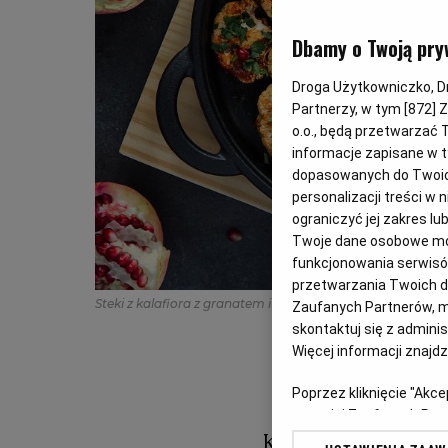
Dbamy o Twoją pry
Droga Użytkowniczko, Dro
Partnerzy, w tym [
872
] 
o.o., będą przetwarzać T
informacje zapisane w t
dopasowanych do Twoich 
personalizacji treści w
ograniczyć jej zakres 
Twoje dane osobowe mog
funkcjonowania serwisów
przetwarzania Twoich dan
Steki z kalafiora z granatem i sosem tahini
(Fot. Shutterst
Zaufanych Partnerów, m
skontaktuj się z admini
Więcej informacji znajd
Poprzez kliknięcie "Akc
z o. o. jej Zaufanych P
swoje preferencje dot. 
Kalafior najczęś