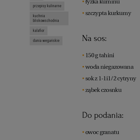
łyżka kuminu
przepisy kulinarne
szczypta kurkumy
kuchnia
bliskowschodnia
kalafior
Na sos:
dania wegańskie
150 g tahini
woda niegazowana
sok z 1-1i1/2 cytryny
ząbek czosnku
Do podania:
owoc granatu