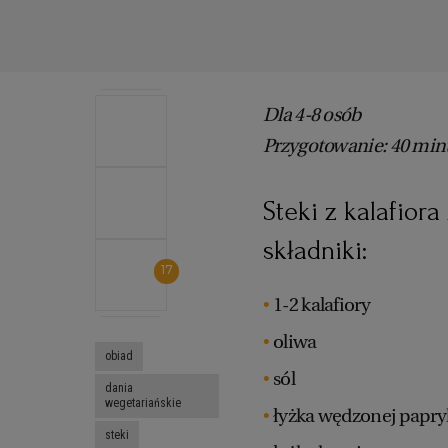
Dla 4-8 osób
Przygotowanie: 40 min
Steki z kalafior
składniki:
17
1-2 kalafiory
oliwa
obiad
sól
dania
wegetariańskie
łyżka wędzonej papryk
steki