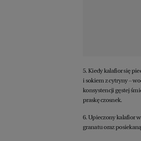
5. Kiedy kalafior się pie
i sokiem z cytryny – w
konsystencji gęstej śm
praskę czosnek.
6. Upieczony kalafior
granatu oraz posiekaną