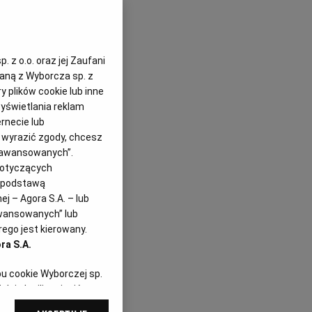
HODNIA
iora
 z o.o. oraz jej Zaufani
zaną z Wyborcza sp. z
y plików cookie lub inne
yświetlania reklam
rnecie lub
z wyrazić zgody, chcesz
Zaawansowanych”.
dotyczących
i podstawą
j – Agora S.A. – lub
awansowanych” lub
ego jest kierowany.
ra S.A.
pu cookie Wyborczej sp.
dej chwili zmienić
referencjami dot.