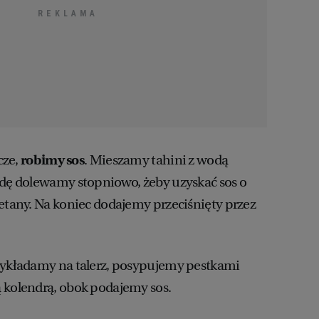
cze,
robimy sos
. Mieszamy tahini z wodą
odę dolewamy stopniowo, żeby uzyskać sos o
ietany. Na koniec dodajemy przeciśnięty przez
 wykładamy na talerz, posypujemy pestkami
 kolendrą, obok podajemy sos.