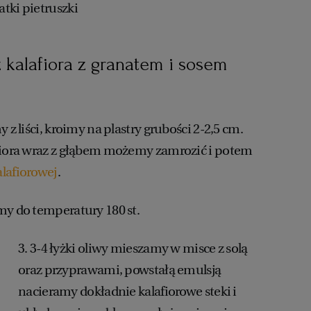
atki pietruszki
 z kalafiora z granatem i sosem
 z liści, kroimy na plastry grubości 2-2,5 cm.
afiora wraz z głąbem możemy zamrozić i potem
lafiorowej
.
my do temperatury 180 st.
3. 3-4 łyżki oliwy mieszamy w misce z solą
oraz przyprawami, powstałą emulsją
nacieramy dokładnie kalafiorowe steki i