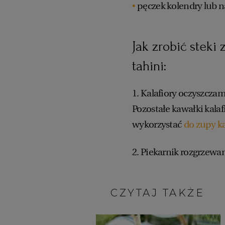
pęczek kolendry lub n
Jak zrobić steki
tahini:
1. Kalafiory oczyszczamy
Pozostałe kawałki kal
wykorzystać
do zupy ka
2. Piekarnik rozgrzewa
CZYTAJ TAKŻE: