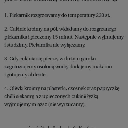
WROCŁAW
1. Piekarnik rozgrzewamy do temperatury 220 st.
ZAKOPANE
2. Cukinie kroimy na pół, wkładamy do rozgrzanego
piekarnika i pieczemy 15 minut. Następnie wyjmujemy
ZIELONA GÓRA
i studzimy. Piekarnika nie wyłączamy.
3. Gdy cukinia się piecze, w dużym garnku
zagotowujemy osoloną wodę, dodajemy makaron
i gotujemy al dente.
4. Oliwki kroimy na plasterki, czosnek oraz papryczkę
chilli siekamy, a z upieczonych cukinii łyżką
wyjmujemy miąższ (nie wyrzucamy).
CZYTAJ TAKŻE: