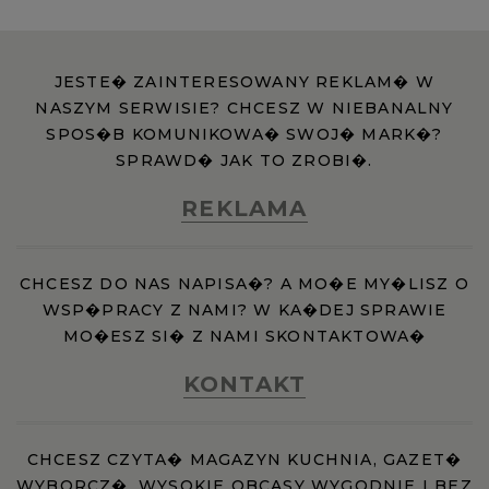
JESTE� ZAINTERESOWANY REKLAM� W
NASZYM SERWISIE? CHCESZ W NIEBANALNY
SPOS�B KOMUNIKOWA� SWOJ� MARK�?
SPRAWD� JAK TO ZROBI�.
REKLAMA
CHCESZ DO NAS NAPISA�? A MO�E MY�LISZ O
WSP�PRACY Z NAMI? W KA�DEJ SPRAWIE
MO�ESZ SI� Z NAMI SKONTAKTOWA�
KONTAKT
CHCESZ CZYTA� MAGAZYN KUCHNIA, GAZET�
WYBORCZ�, WYSOKIE OBCASY WYGODNIE I BEZ