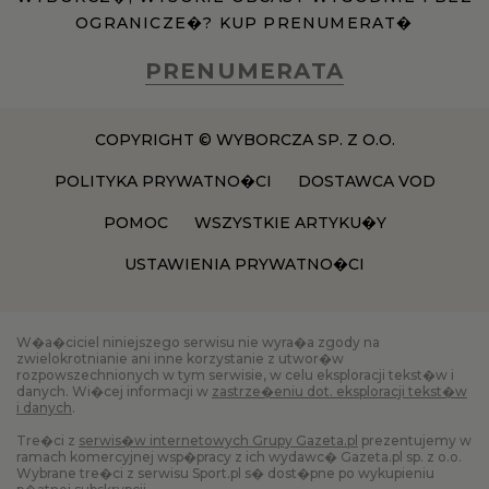
OGRANICZE�? KUP PRENUMERAT�
PRENUMERATA
COPYRIGHT © WYBORCZA SP. Z O.O.
POLITYKA PRYWATNO�CI
DOSTAWCA VOD
POMOC
WSZYSTKIE ARTYKU�Y
USTAWIENIA PRYWATNO�CI
W�a�ciciel niniejszego serwisu nie wyra�a zgody na
zwielokrotnianie ani inne korzystanie z utwor�w
rozpowszechnionych w tym serwisie, w celu eksploracji tekst�w i
danych. Wi�cej informacji w
zastrze�eniu dot. eksploracji tekst�w
i danych
.
Tre�ci z
serwis�w internetowych Grupy Gazeta.pl
prezentujemy w
ramach komercyjnej wsp�pracy z ich wydawc� Gazeta.pl sp. z o.o.
Wybrane tre�ci z serwisu Sport.pl s� dost�pne po wykupieniu