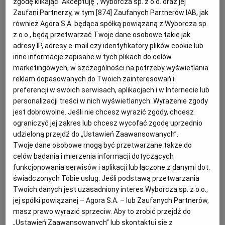
zgodę klikając "Akceptuję", Wyborcza sp. z o.o. oraz jej
Zaufani Partnerzy, w tym [
874
] Zaufanych Partnerów IAB, jak
KUCHNIA MEKSYKAŃSKA
DOMOWE PRZETWORY
WYBORCZA TV I VOD
BIQDATA
GLIWICE
również Agora S.A. będąca spółką powiązaną z Wyborcza sp.
z o.o., będą przetwarzać Twoje dane osobowe takie jak
SOST, DIPY I INNE DODATKI
GORZÓW WIELKOPOLSKI
KUCHNIA INDYJSKA
TYLKO ZDROWIE
JUTRONAUCI
adresy IP, adresy e-mail czy identyfikatory plików cookie lub
inne informacje zapisane w tych plikach do celów
marketingowych, w szczególności na potrzeby wyświetlania
KSIĄŻKI. MAGAZYN DO CZYTANIA
KUCHNIA HISZPAŃSKA
ARCHIWUM
KALISZ
reklam dopasowanych do Twoich zainteresowań i
preferencji w swoich serwisach, aplikacjach i w Internecie lub
personalizacji treści w nich wyświetlanych. Wyrażenie zgody
KUCHNIA NIEMIECKA
NASZA EUROPA
INNE SERWISY
KATOWICE
jest dobrowolne. Jeśli nie chcesz wyrazić zgody, chcesz
ograniczyć jej zakres lub chcesz wycofać zgodę uprzednio
udzieloną przejdź do „Ustawień Zaawansowanych”.
SŁÓWKA. MAGAZYN O JĘZYKU
GAZETA.PL
KIELCE
Twoje dane osobowe mogą być przetwarzane także do
celów badania i mierzenia informacji dotyczących
funkcjonowania serwisów i aplikacji lub łączone z danymi dot.
KOSZALIN
TOK FM
świadczonych Tobie usług. Jeśli podstawą przetwarzania
Twoich danych jest uzasadniony interes Wyborcza sp. z o.o.,
Dla 4-8 osób
SPORT.PL
KRAKÓW
jej spółki powiązanej – Agora S.A. – lub Zaufanych Partnerów,
Przygotowanie: ok. 60 minut
masz prawo wyrazić sprzeciw. Aby to zrobić przejdź do
„Ustawień Zaawansowanych” lub skontaktuj się z