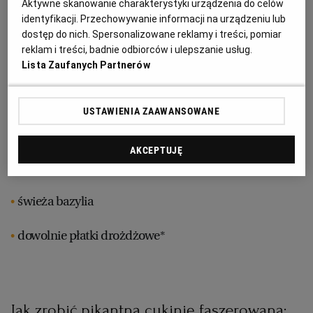
Aktywne skanowanie charakterystyki urządzenia do celów
łyżka kaparów
identyfikacji. Przechowywanie informacji na urządzeniu lub
RZESZÓW
dostęp do nich. Spersonalizowane reklamy i treści, pomiar
reklam i treści, badnie odbiorców i ulepszanie usług.
puszka krojonych pomidorów
Lista Zaufanych Partnerów
SOSNOWIEC
świeżo mielony czarny pieprz
USTAWIENIA ZAAWANSOWANE
SZCZECIN
AKCEPTUJĘ
Do podania:
TORUŃ
świeża bazylia
TRÓJMIASTO
dowolnie płatki drożdżowe*
WAŁBRZYCH
WARSZAWA
Jak zrobić pikantną cukinię faszerowaną: