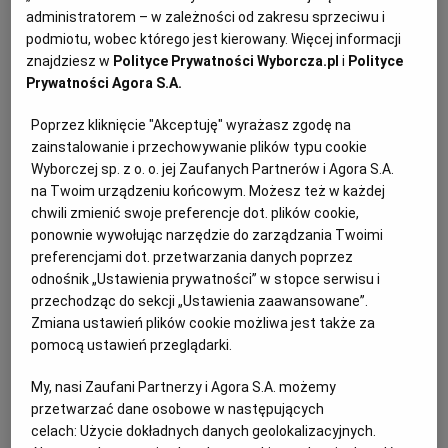
PUBLIO.PL
LUBLIN
administratorem – w zależności od zakresu sprzeciwu i
podmiotu, wobec którego jest kierowany. Więcej informacji
Pikantna cukinia faszerowana – składniki:
znajdziesz w
Polityce Prywatności Wyborcza.pl
i
Polityce
KULTURALNYSKLEP.PL
ŁÓDŹ
Prywatności Agora S.A.
4 duże cukinie
Poprzez kliknięcie "Akceptuję" wyrażasz zgodę na
OLSZTYN
DZIECKO
zainstalowanie i przechowywanie plików typu cookie
250 g makaronu, np. orecchiettte lub innego
Wyborczej sp. z o. o. jej Zaufanych Partnerów i Agora S.A.
drobnego makaronu
na Twoim urządzeniu końcowym. Możesz też w każdej
ZDROWIE
OPOLE
chwili zmienić swoje preferencje dot. plików cookie,
sól
ponownie wywołując narzędzie do zarządzania Twoimi
POGODA
PŁOCK
preferencjami dot. przetwarzania danych poprzez
pół szklanki czarnych oliwek
odnośnik „Ustawienia prywatności” w stopce serwisu i
przechodząc do sekcji „Ustawienia zaawansowane”.
PODRÓŻE
POZNAŃ
Zmiana ustawień plików cookie możliwa jest także za
ząbek czosnku
pomocą ustawień przeglądarki.
1/4 papryczki chilli
RADOM
WIDEO
My, nasi Zaufani Partnerzy i Agora S.A. możemy
przetwarzać dane osobowe w następujących
oliwa
celach:
Użycie dokładnych danych geolokalizacyjnych.
RYBNIK
FORUM