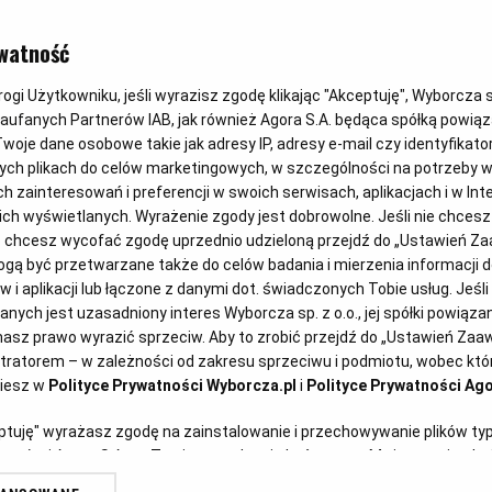
DANIA WEGETARIAŃS
watność
Kotlety z ka
gi Użytkowniku, jeśli wyrazisz zgodę klikając "Akceptuję", Wyborcza sp.
Zaufanych Partnerów IAB, jak również Agora S.A. będąca spółką powią
serem
woje dane osobowe takie jak adresy IP, adresy e-mail czy identyfikator
ych plikach do celów marketingowych, w szczególności na potrzeby w
zainteresowań i preferencji w swoich serwisach, aplikacjach i w Inte
 nich wyświetlanych. Wyrażenie zgody jest dobrowolne. Jeśli nie chces
Magazyn Kuchnia
24.08.2025
lub chcesz wycofać zgodę uprzednio udzieloną przejdź do „Ustawień 
ą być przetwarzane także do celów badania i mierzenia informacji 
 i aplikacji lub łączone z danymi dot. świadczonych Tobie usług. Jeśl
ych jest uzasadniony interes Wyborcza sp. z o.o., jej spółki powiązane
asz prawo wyrazić sprzeciw. Aby to zrobić przejdź do „Ustawień Za
stratorem – w zależności od zakresu sprzeciwu i podmiotu, wobec któr
ziesz w
Polityce Prywatności Wyborcza.pl
i
Polityce Prywatności Ago
eptuję" wyrażasz zgodę na zainstalowanie i przechowywanie plików ty
artnerów i Agora S.A. na Twoim urządzeniu końcowym. Możesz też w każ
plików cookie, ponownie wywołując narzędzie do zarządzania Twoimi p
ora to proste wegetariańskie danie,