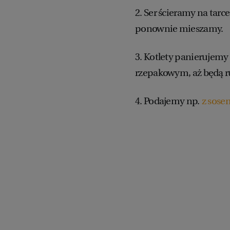
2. Ser ścieramy na tarc
ponownie mieszamy.
3. Kotlety panierujemy
rzepakowym, aż będą 
4. Podajemy np.
z sosem