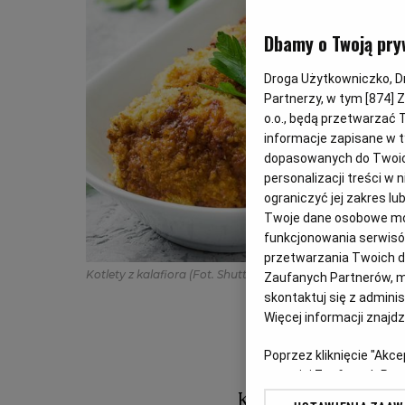
Dbamy o Twoją pry
Droga Użytkowniczko, Dro
Partnerzy, w tym [
874
] 
o.o., będą przetwarzać T
informacje zapisane w t
dopasowanych do Twoich 
personalizacji treści w
ograniczyć jej zakres 
Twoje dane osobowe mog
funkcjonowania serwisów
przetwarzania Twoich dan
Kotlety z kalafiora
(Fot. Shutterstock)
Zaufanych Partnerów, m
skontaktuj się z admini
Więcej informacji znajd
Poprzez kliknięcie "Akc
z o. o. jej Zaufanych P
swoje preferencje dot. 
Kotlety z kalafi