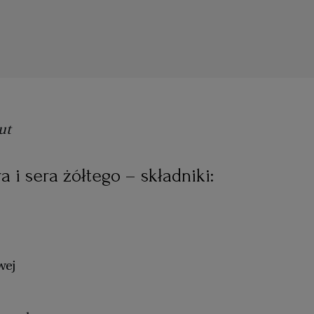
ut
ra i sera żółtego – składniki:
wej