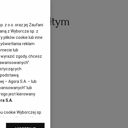
KIE
lafiora z żółtym
 z o.o. oraz jej Zaufani
zaną z Wyborcza sp. z
y plików cookie lub inne
yświetlania reklam
rnecie lub
z wyrazić zgody, chcesz
Zaawansowanych”.
dotyczących
i podstawą
j – Agora S.A. – lub
awansowanych” lub
ego jest kierowany.
ra S.A.
pu cookie Wyborczej sp.
dej chwili zmienić
referencjami dot.