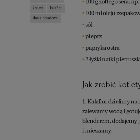
100 g żółtego sera, np
kotlety
kalafior
100 ml oleju rzepako
dania obiadowe
sól
pieprz
papryka ostra
2 łyżki natki pietruszk
Jak zrobić kotlet
1. Kalafior dzielimy n
zalewamy wodą i gotuj
blenderem, dodajemy ja
i mieszamy.