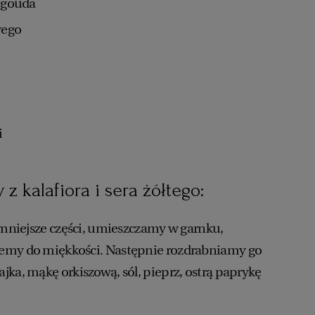
. gouda
wego
i
y z kalafiora i sera żółtego:
a mniejsze części, umieszczamy w garnku,
emy do miękkości. Następnie rozdrabniamy go
jka, mąkę orkiszową, sól, pieprz, ostrą paprykę