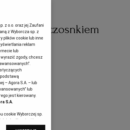
aragowa z czosnkiem
 z o.o. oraz jej Zaufani
zaną z Wyborcza sp. z
y plików cookie lub inne
yświetlania reklam
rnecie lub
z wyrazić zgody, chcesz
Zaawansowanych”.
dotyczących
i podstawą
j – Agora S.A. – lub
awansowanych” lub
ego jest kierowany.
ra S.A.
pu cookie Wyborczej sp.
dej chwili zmienić
referencjami dot.