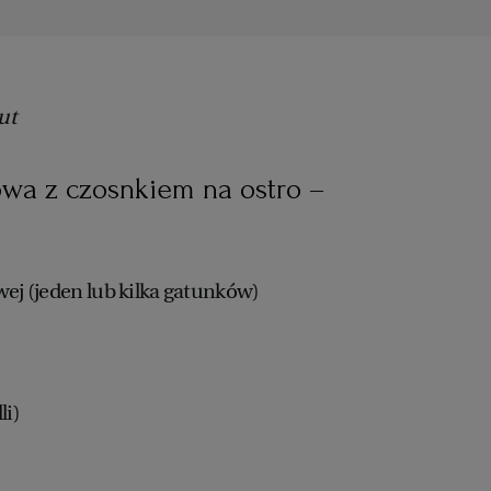
ut
owa z czosnkiem na ostro –
wej (jeden lub kilka gatunków)
li)