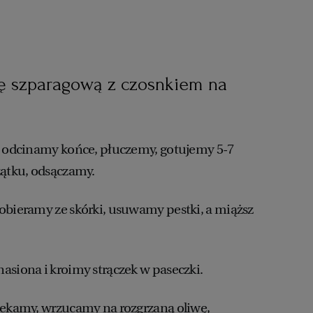
lkę szparagową z czosnkiem na
, odcinamy końce, płuczemy, gotujemy 5-7
ątku, odsączamy.
obieramy ze skórki, usuwamy pestki, a miąższ
asiona i kroimy strączek w paseczki.
iekamy, wrzucamy na rozgrzaną oliwę,