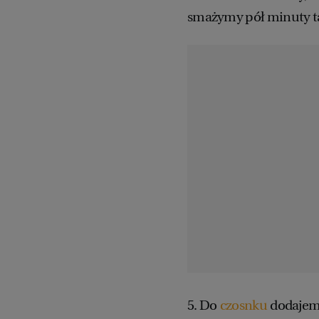
smażymy pół minuty tak,
5. Do
czosnku
dodajem