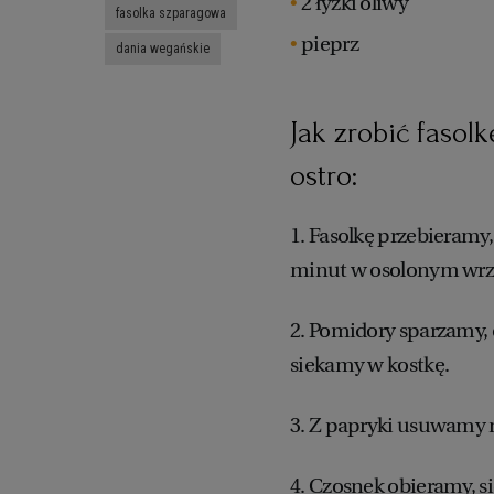
2 łyżki oliwy
fasolka szparagowa
pieprz
dania wegańskie
Jak zrobić faso
ostro:
1. Fasolkę przebieramy
minut w osolonym wrz
2. Pomidory sparzamy, 
siekamy w kostkę.
3. Z papryki usuwamy n
4. Czosnek obieramy, s