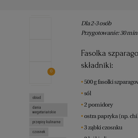
Dla 2-3 osób
Przygotowanie: 30 min
Fasolka szparag
składniki:
0
500 g fasolki szparago
sól
obiad
2 pomidory
dania
wegetariańskie
ostra papryka (np. chil
przepisy kulinarne
3 ząbki czosnku
czosnek