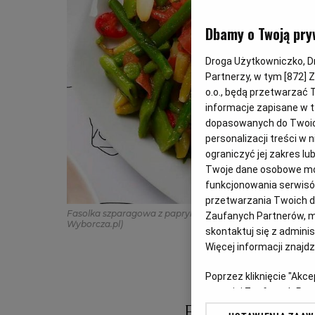
Dbamy o Twoją pry
Droga Użytkowniczko, Dro
Partnerzy, w tym [
872
] 
o.o., będą przetwarzać T
informacje zapisane w t
dopasowanych do Twoich 
personalizacji treści w
ograniczyć jej zakres 
Twoje dane osobowe mog
funkcjonowania serwisów
przetwarzania Twoich dan
Fasolka szparagowa z papryką i czosnkiem
(Fot. Marcin 
Zaufanych Partnerów, m
Wyborcza.pl)
skontaktuj się z admini
Więcej informacji znajd
Poprzez kliknięcie "Akc
z o. o. jej Zaufanych P
swoje preferencje dot. 
Fasolka szparago