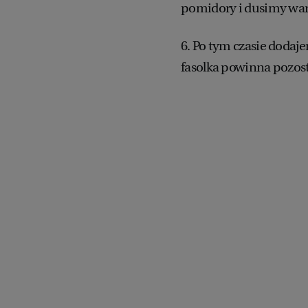
pomidory i dusimy war
6. Po tym czasie dodaje
fasolka powinna pozos