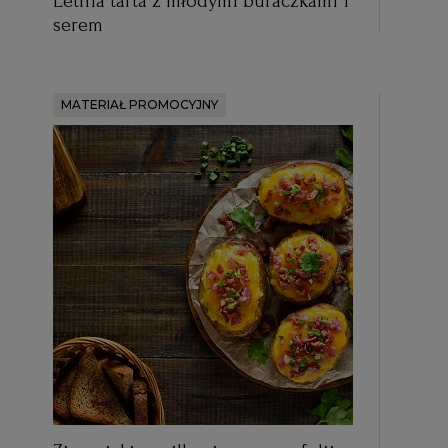
Letnia tarta z młodymi buraczkami i
serem
MATERIAŁ PROMOCYJNY