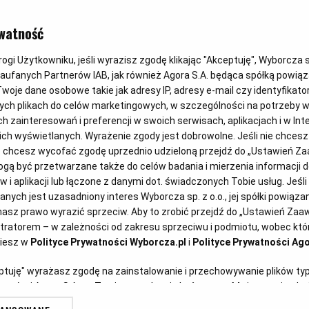
OBIAD
watność
Fasolka szp
gi Użytkowniku, jeśli wyrazisz zgodę klikając "Akceptuję", Wyborcza sp.
Zaufanych Partnerów IAB, jak również Agora S.A. będąca spółką powią
woje dane osobowe takie jak adresy IP, adresy e-mail czy identyfikator
ych plikach do celów marketingowych, w szczególności na potrzeby w
Magazyn Kuchnia
28.07.2025
zainteresowań i preferencji w swoich serwisach, aplikacjach i w Inte
 nich wyświetlanych. Wyrażenie zgody jest dobrowolne. Jeśli nie chces
lub chcesz wycofać zgodę uprzednio udzieloną przejdź do „Ustawień 
ą być przetwarzane także do celów badania i mierzenia informacji 
 i aplikacji lub łączone z danymi dot. świadczonych Tobie usług. Jeśl
ych jest uzasadniony interes Wyborcza sp. z o.o., jej spółki powiązane
Klaban / Agencja
asz prawo wyrazić sprzeciw. Aby to zrobić przejdź do „Ustawień Za
stratorem – w zależności od zakresu sprzeciwu i podmiotu, wobec któr
ziesz w
Polityce Prywatności Wyborcza.pl
i
Polityce Prywatności Ago
eptuję" wyrażasz zgodę na zainstalowanie i przechowywanie plików ty
artnerów i Agora S.A. na Twoim urządzeniu końcowym. Możesz też w każ
plików cookie, ponownie wywołując narzędzie do zarządzania Twoimi p
wa na ostro to lekkie danie albo