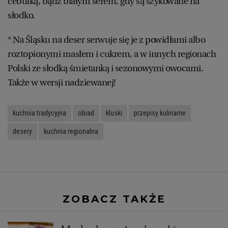
cebulką, bądź białym serem, gdy są szykowane na
słodko.
* Na Śląsku na deser serwuje się je z powidłami albo
roztopionymi masłem i cukrem, a w innych regionach
Polski ze słodką śmietanką i sezonowymi owocami.
Także w wersji nadziewanej!
kuchnia tradycyjna
obiad
kluski
przepisy kulinarne
desery
kuchnia regionalna
ZOBACZ TAKŻE