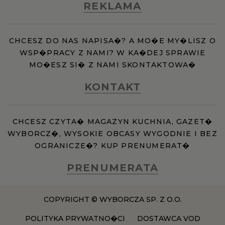
REKLAMA
CHCESZ DO NAS NAPISA�? A MO�E MY�LISZ O
WSP�PRACY Z NAMI? W KA�DEJ SPRAWIE
MO�ESZ SI� Z NAMI SKONTAKTOWA�
KONTAKT
CHCESZ CZYTA� MAGAZYN KUCHNIA, GAZET�
WYBORCZ�, WYSOKIE OBCASY WYGODNIE I BEZ
OGRANICZE�? KUP PRENUMERAT�
PRENUMERATA
COPYRIGHT © WYBORCZA SP. Z O.O.
POLITYKA PRYWATNO�CI
DOSTAWCA VOD