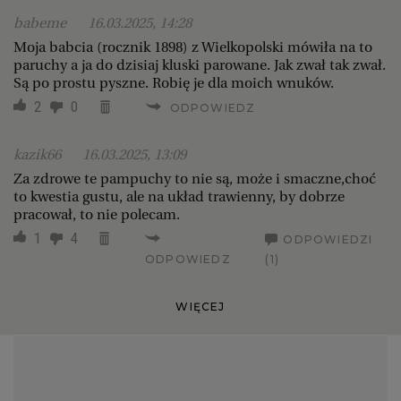
babeme
16.03.2025, 14:28
Moja babcia (rocznik 1898) z Wielkopolski mówiła na to
paruchy a ja do dzisiaj kluski parowane. Jak zwał tak zwał.
Są po prostu pyszne. Robię je dla moich wnuków.
2
0
ODPOWIEDZ
kazik66
16.03.2025, 13:09
Za zdrowe te pampuchy to nie są, może i smaczne,choć
to kwestia gustu, ale na układ trawienny, by dobrze
pracował, to nie polecam.
1
4
ODPOWIEDZI
ODPOWIEDZ
(1)
WIĘCEJ