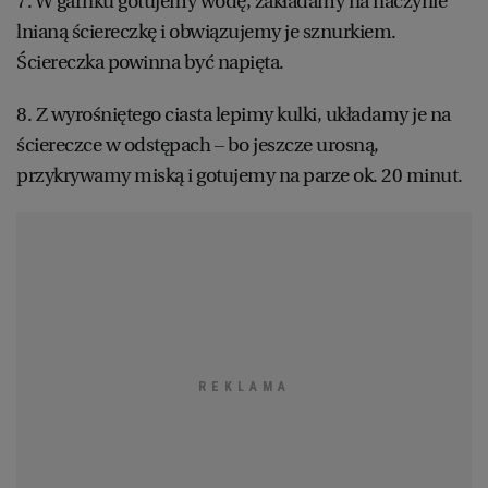
7. W garnku gotujemy wodę, zakładamy na naczynie
lnianą ściereczkę i obwiązujemy je sznurkiem.
Ściereczka powinna być napięta.
8. Z wyrośniętego ciasta lepimy kulki, układamy je na
ściereczce w odstępach – bo jeszcze urosną,
przykrywamy miską i gotujemy na parze ok. 20 minut.