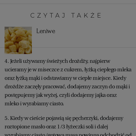
WROCŁAW
CZYTAJ TAKŻE:
ZAKOPANE
Leniwe
ZIELONA GÓRA
4. Jeżeli używamy świeżych drożdży, najpierw
ucieramy je w miseczce z cukrem, łyżką ciepłego mleka
oraz łyżką mąki i odstawiamy w ciepłe miejsce. Kiedy
drożdże zaczęły pracować, dodajemy zaczyn do mąki i
postępujemy jak wyżej, czyli dodajemy jajka oraz
mleko i wyrabiamy ciasto.
5. Kiedy w cieście pojawią się pęcherzyki, dodajemy
roztopione masło oraz 1/3 łyżeczki soli i dalej
wyrabiamy ciasto (gotowa masa powinna odchodzić od