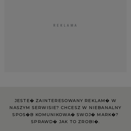
JESTE� ZAINTERESOWANY REKLAM� W
NASZYM SERWISIE? CHCESZ W NIEBANALNY
SPOS�B KOMUNIKOWA� SWOJ� MARK�?
SPRAWD� JAK TO ZROBI�.