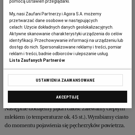
pomocą ustawień przeglądarki.
Jak zrobić pampuchy:
My, nasi Zaufani Partnerzy i Agora S.A. możemy
RZESZÓW
przetwarzać dane osobowe w następujących
celach:
Użycie dokładnych danych geolokalizacyjnych.
1. Wszystkie składniki na pampuchy powinny mieć
SOSNOWIEC
Aktywne skanowanie charakterystyki urządzenia do celów
temperaturę pokojową, dlatego na godzinę przed
identyfikacji. Przechowywanie informacji na urządzeniu lub
rozpoczęciem pracy, wyciągamy z lodówki te produkty,
dostęp do nich. Spersonalizowane reklamy i treści, pomiar
SZCZECIN
które się w niej znajdują.
reklam i treści, badnie odbiorców i ulepszanie usług.
Lista Zaufanych Partnerów
2. Masło roztapiamy w rondelku, odstawiamy w ciepłe
TORUŃ
miejsce.
USTAWIENIA ZAAWANSOWANE
TRÓJMIASTO
3. Do miski wsypujemy drożdże instant, cukier,
AKCEPTUJĘ
przesianą mąkę i wszystko ze sobą mieszamy.
WAŁBRZYCH
Następnie dodajemy jajka i całość zalewamy ciepłym
mlekiem (o temperaturze ok. 45 st.). Wyrabiamy ciasto
do momentu pojawienia się pęcherzyków powietrza.
WARSZAWA