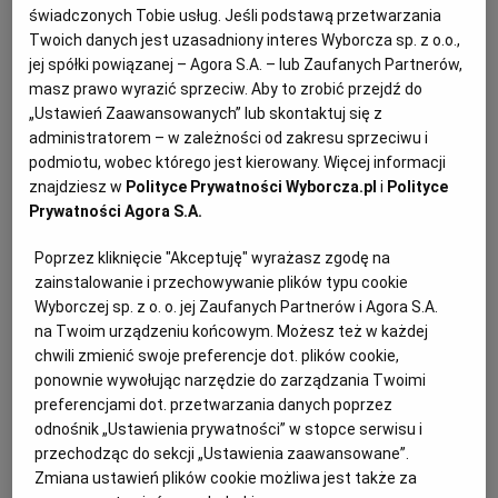
PUBLIO.PL
LUBLIN
świadczonych Tobie usług. Jeśli podstawą przetwarzania
Pampuchy – składniki:
Twoich danych jest uzasadniony interes Wyborcza sp. z o.o.,
jej spółki powiązanej – Agora S.A. – lub Zaufanych Partnerów,
KULTURALNYSKLEP.PL
ŁÓDŹ
masz prawo wyrazić sprzeciw. Aby to zrobić przejdź do
3 łyżeczki masła
„Ustawień Zaawansowanych” lub skontaktuj się z
administratorem – w zależności od zakresu sprzeciwu i
OLSZTYN
DZIECKO
8 g drożdży instant lub 30 g świeżych drożdży
podmiotu, wobec którego jest kierowany. Więcej informacji
znajdziesz w
Polityce Prywatności Wyborcza.pl
i
Polityce
łyżeczka cukru
Prywatności Agora S.A.
ZDROWIE
OPOLE
500 g mąki pszennej typ 450 lub 500
Poprzez kliknięcie "Akceptuję" wyrażasz zgodę na
POGODA
PŁOCK
zainstalowanie i przechowywanie plików typu cookie
Wyborczej sp. z o. o. jej Zaufanych Partnerów i Agora S.A.
250 ml mleka 3,2 proc.
na Twoim urządzeniu końcowym. Możesz też w każdej
PODRÓŻE
POZNAŃ
chwili zmienić swoje preferencje dot. plików cookie,
2 jajka
ponownie wywołując narzędzie do zarządzania Twoimi
preferencjami dot. przetwarzania danych poprzez
RADOM
WIDEO
sól
odnośnik „Ustawienia prywatności” w stopce serwisu i
przechodząc do sekcji „Ustawienia zaawansowane”.
Zmiana ustawień plików cookie możliwa jest także za
RYBNIK
FORUM