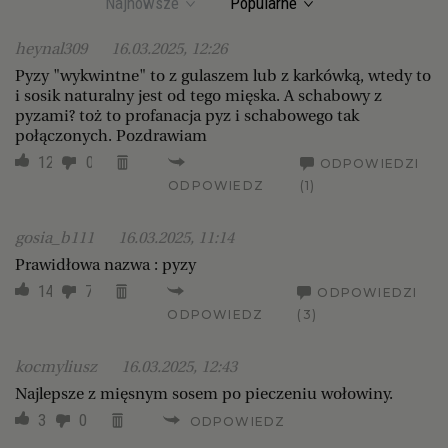
Najnowsze
Popularne
heynal309
16.03.2025, 12:26
Pyzy "wykwintne" to z gulaszem lub z karkówką, wtedy to
i sosik naturalny jest od tego mięska. A schabowy z
pyzami? toż to profanacja pyz i schabowego tak
połączonych. Pozdrawiam
12
0
ODPOWIEDZI
ODPOWIEDZ
(1)
gosia_b111
16.03.2025, 11:14
Prawidłowa nazwa : pyzy
14
7
ODPOWIEDZI
ODPOWIEDZ
(3)
kocmyliusz
16.03.2025, 12:43
Najlepsze z mięsnym sosem po pieczeniu wołowiny.
3
0
ODPOWIEDZ