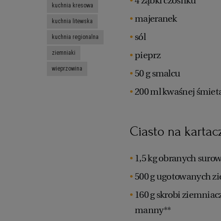
4 ząbki czosnku
kuchnia kresowa
majeranek
kuchnia litewska
sól
kuchnia regionalna
ziemniaki
pieprz
wieprzowina
50 g smalcu
200 ml kwaśnej śmiet
Ciasto na kartac
1,5 kg obranych sur
500 g ugotowanych z
160 g skrobi ziemniacz
manny**