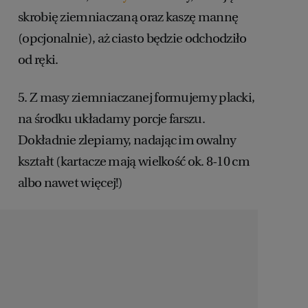
skrobię ziemniaczaną oraz kaszę mannę
(opcjonalnie), aż ciasto będzie odchodziło
od ręki.
5. Z masy ziemniaczanej formujemy placki,
na środku układamy porcje farszu.
Dokładnie zlepiamy, nadając im owalny
kształt (kartacze mają wielkość ok. 8-10 cm
albo nawet więcej!)