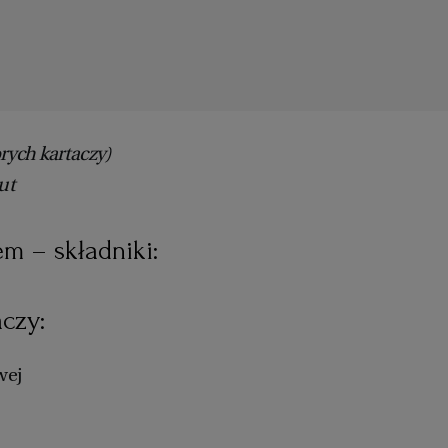
orych kartaczy)
ut
m – składniki:
aczy:
wej