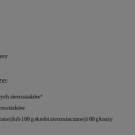
any
ze:
owych ziemniaków*
iemniaków
anej lub 100 g skrobi ziemniaczanej i 60 g kaszy