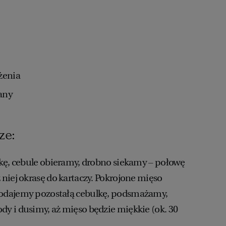
żenia
any
ze:
kę, cebule obieramy, drobno siekamy – połowę
niej okrasę do kartaczy. Pokrojone mięso
odajemy pozostałą cebulkę, podsmażamy,
 i dusimy, aż mięso będzie miękkie (ok. 30