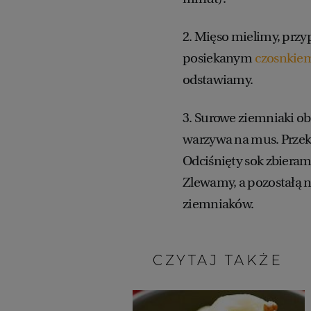
2. Mięso mielimy, przy
posiekanym
czosnkie
odstawiamy.
3. Surowe ziemniaki obi
warzywa na mus. Przek
Odciśnięty sok zbieram
Zlewamy, a pozostałą n
ziemniaków.
CZYTAJ TAKŻE: