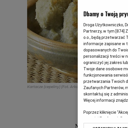
Dbamy o Twoją pry
Droga Użytkowniczko, Dro
Partnerzy, w tym [
874
] 
o.o., będą przetwarzać T
informacje zapisane w t
dopasowanych do Twoich 
personalizacji treści w
ograniczyć jej zakres 
Twoje dane osobowe mog
funkcjonowania serwisów
przetwarzania Twoich dan
Kartacze (cepeliny)
(Fot. Arkadiusz Ścichocki / Agencja Wy
Zaufanych Partnerów, m
skontaktuj się z admini
Więcej informacji znajd
Poprzez kliknięcie "Akc
z o. o. jej Zaufanych P
swoje preferencje dot. 
Nie ma jednego 