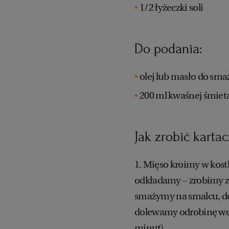
1/2 łyżeczki soli
Do podania:
olej lub masło do sma
200 ml kwaśnej śmiet
Jak zrobić kartac
1. Mięso kroimy w kost
odkładamy – zrobimy z 
smażymy na smalcu, d
dolewamy odrobinę wody
minut).