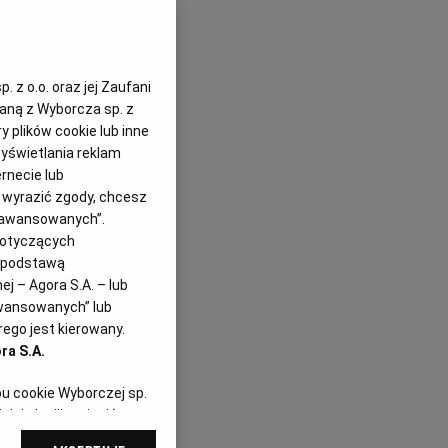
 z o.o. oraz jej Zaufani
zaną z Wyborcza sp. z
y plików cookie lub inne
yświetlania reklam
rnecie lub
z wyrazić zgody, chcesz
Zaawansowanych”.
dotyczących
i podstawą
j – Agora S.A. – lub
awansowanych” lub
ego jest kierowany.
ra S.A.
pu cookie Wyborczej sp.
dej chwili zmienić
referencjami dot.