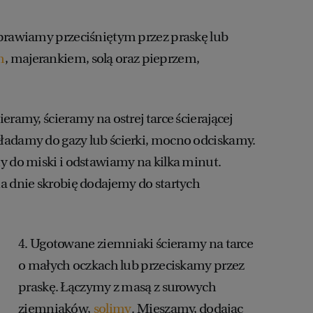
prawiamy przeciśniętym przez praskę lub
m
, majerankiem, solą oraz pieprzem,
eramy, ścieramy na ostrej tarce ścierającej
ładamy do gazy lub ścierki, mocno odciskamy.
y do miski i odstawiamy na kilka minut.
a dnie skrobię dodajemy do startych
4. Ugotowane ziemniaki ścieramy na tarce
o małych oczkach lub przeciskamy przez
praskę. Łączymy z masą z surowych
ziemniaków,
solimy
. Mieszamy, dodając