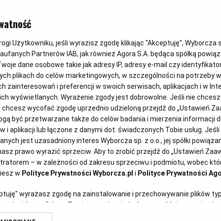
KUCHNIA PODLASKA
watność
Kartacze
gi Użytkowniku, jeśli wyrazisz zgodę klikając "Akceptuję", Wyborcza sp.
Zaufanych Partnerów IAB, jak również Agora S.A. będąca spółką powią
woje dane osobowe takie jak adresy IP, adresy e-mail czy identyfikator
ych plikach do celów marketingowych, w szczególności na potrzeby w
Anna Gaik
12.03.2025
zainteresowań i preferencji w swoich serwisach, aplikacjach i w Inte
 nich wyświetlanych. Wyrażenie zgody jest dobrowolne. Jeśli nie chces
lub chcesz wycofać zgodę uprzednio udzieloną przejdź do „Ustawień 
ą być przetwarzane także do celów badania i mierzenia informacji 
 i aplikacji lub łączone z danymi dot. świadczonych Tobie usług. Jeśl
ych jest uzasadniony interes Wyborcza sp. z o.o., jej spółki powiązane
borcza.pl)
asz prawo wyrazić sprzeciw. Aby to zrobić przejdź do „Ustawień Za
stratorem – w zależności od zakresu sprzeciwu i podmiotu, wobec któr
ziesz w
Polityce Prywatności Wyborcza.pl
i
Polityce Prywatności Ago
eptuję" wyrażasz zgodę na zainstalowanie i przechowywanie plików ty
artnerów i Agora S.A. na Twoim urządzeniu końcowym. Możesz też w każ
plików cookie, ponownie wywołując narzędzie do zarządzania Twoimi p
wzorca na przygotowanie