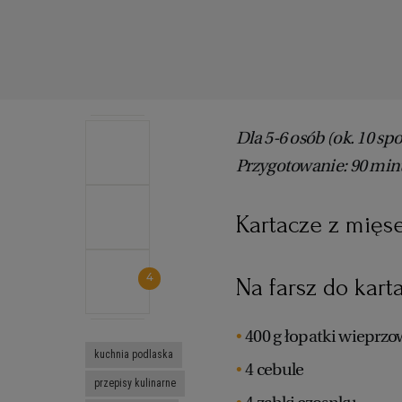
Dla 5-6 osób (ok. 10 sp
Przygotowanie: 90 min
Kartacze z mięse
4
Na farsz do kart
400 g łopatki wieprzo
kuchnia podlaska
4 cebule
przepisy kulinarne