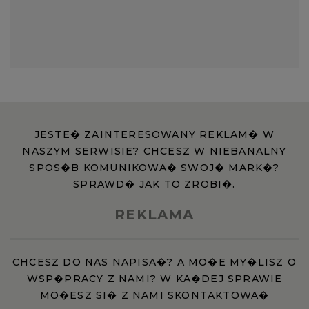
JESTE� ZAINTERESOWANY REKLAM� W
NASZYM SERWISIE? CHCESZ W NIEBANALNY
SPOS�B KOMUNIKOWA� SWOJ� MARK�?
SPRAWD� JAK TO ZROBI�.
REKLAMA
CHCESZ DO NAS NAPISA�? A MO�E MY�LISZ O
WSP�PRACY Z NAMI? W KA�DEJ SPRAWIE
MO�ESZ SI� Z NAMI SKONTAKTOWA�