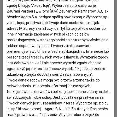
zgodę klikając "Akceptuję", Wyborcza sp. z o.o. oraz jej
KUCHNIA MEKSYKAŃSKA
DOMOWE PRZETWORY
WYBORCZA TV I VOD
BIQDATA
GLIWICE
Zaufani Partnerzy, w tym [
874
] Zaufanych Partnerów IAB, jak
również Agora S.A. będąca spółką powiązaną z Wyborcza sp.
z o.o., będą przetwarzać Twoje dane osobowe takie jak
SOST, DIPY I INNE DODATKI
GORZÓW WIELKOPOLSKI
KUCHNIA INDYJSKA
TYLKO ZDROWIE
JUTRONAUCI
adresy IP, adresy e-mail czy identyfikatory plików cookie lub
inne informacje zapisane w tych plikach do celów
KSIĄŻKI. MAGAZYN DO CZYTANIA
KUCHNIA HISZPAŃSKA
ARCHIWUM
KALISZ
marketingowych, w szczególności na potrzeby wyświetlania
reklam dopasowanych do Twoich zainteresowań i
preferencji w swoich serwisach, aplikacjach i w Internecie lub
KUCHNIA NIEMIECKA
NASZA EUROPA
INNE SERWISY
KATOWICE
personalizacji treści w nich wyświetlanych. Wyrażenie zgody
jest dobrowolne. Jeśli nie chcesz wyrazić zgody, chcesz
ograniczyć jej zakres lub chcesz wycofać zgodę uprzednio
SŁÓWKA. MAGAZYN O JĘZYKU
GAZETA.PL
KIELCE
udzieloną przejdź do „Ustawień Zaawansowanych”.
Twoje dane osobowe mogą być przetwarzane także do
celów badania i mierzenia informacji dotyczących
KOSZALIN
TOK FM
Dla 4-5 osób
funkcjonowania serwisów i aplikacji lub łączone z danymi dot.
świadczonych Tobie usług. Jeśli podstawą przetwarzania
Przygotowanie: ok. 50 minut
Twoich danych jest uzasadniony interes Wyborcza sp. z o.o.,
SPORT.PL
KRAKÓW
jej spółki powiązanej – Agora S.A. – lub Zaufanych Partnerów,
masz prawo wyrazić sprzeciw. Aby to zrobić przejdź do