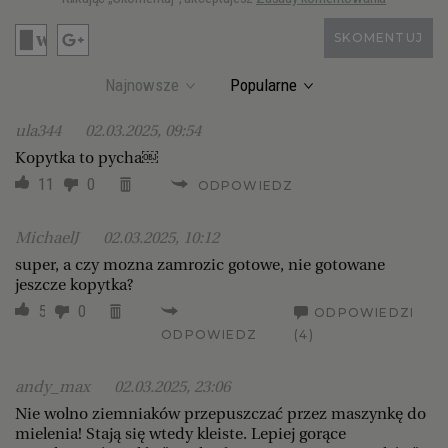
SKOMENTUJ
Najnowsze
Popularne
ula344
02.03.2025, 09:54
Kopytka to pycha￼
11
0
ODPOWIEDZ
MichaelJ
02.03.2025, 10:12
super, a czy mozna zamrozic gotowe, nie gotowane
jeszcze kopytka?
5
0
ODPOWIEDZI
ODPOWIEDZ
(4)
andy_max
02.03.2025, 23:06
Nie wolno ziemniaków przepuszczać przez maszynkę do
mielenia! Stają się wtedy kleiste. Lepiej gorące