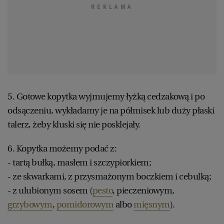
5. Gotowe kopytka wyjmujemy łyżką cedzakową i po
odsączeniu, wykładamy je na półmisek lub duży płaski
talerz, żeby kluski się nie posklejały.
6. Kopytka możemy podać z:
- tartą bułką, masłem i szczypiorkiem;
- ze skwarkami, z przysmażonym boczkiem i cebulką;
- z ulubionym sosem (
pesto
, pieczeniowym,
grzybowym
,
pomidorowym
albo
mięsnym
).