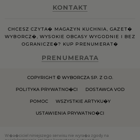
KONTAKT
CHCESZ CZYTA� MAGAZYN KUCHNIA, GAZET�
WYBORCZ�, WYSOKIE OBCASY WYGODNIE I BEZ
OGRANICZE�? KUP PRENUMERAT�
PRENUMERATA
COPYRIGHT © WYBORCZA SP. Z O.O.
POLITYKA PRYWATNO�CI
DOSTAWCA VOD
POMOC
WSZYSTKIE ARTYKU�Y
USTAWIENIA PRYWATNO�CI
W�a�ciciel niniejszego serwisu nie wyra�a zgody na