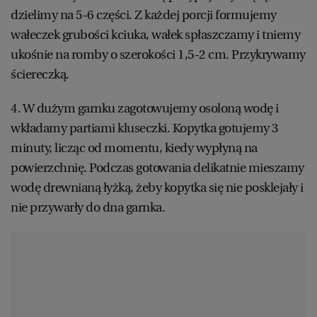
dzielimy na 5-6 części. Z każdej porcji formujemy
WROCŁAW
wałeczek grubości kciuka, wałek spłaszczamy i tniemy
ukośnie na romby o szerokości 1,5-2 cm. Przykrywamy
ZAKOPANE
ściereczką.
ZIELONA GÓRA
4. W dużym garnku zagotowujemy osoloną wodę i
wkładamy partiami kluseczki. Kopytka gotujemy 3
minuty, licząc od momentu, kiedy wypłyną na
powierzchnię. Podczas gotowania delikatnie mieszamy
wodę drewnianą łyżką, żeby kopytka się nie posklejały i
nie przywarły do dna garnka.