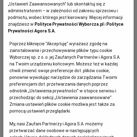
PUBLIO.PL
LUBLIN
Kopytka – składniki:
„Ustawień Zaawansowanych” lub skontaktuj się z
administratorem – w zależności od zakresu sprzeciwu i
podmiotu, wobec którego jest kierowany. Więcej informacji
KULTURALNYSKLEP.PL
ŁÓDŹ
1 kg mączystych ziemniaków*
znajdziesz w
Polityce Prywatności Wyborcza.pl
i
Polityce
Prywatności Agora S.A.
ok. 200 g mąki lub więcej plus do posypania blatu
OLSZTYN
DZIECKO
Poprzez kliknięcie "Akceptuję" wyrażasz zgodę na
zainstalowanie i przechowywanie plików typu cookie
jajko
Wyborczej sp. z o. o. jej Zaufanych Partnerów i Agora S.A.
ZDROWIE
OPOLE
na Twoim urządzeniu końcowym. Możesz też w każdej
łyżeczka soli
chwili zmienić swoje preferencje dot. plików cookie,
POGODA
PŁOCK
ponownie wywołując narzędzie do zarządzania Twoimi
preferencjami dot. przetwarzania danych poprzez
odnośnik „Ustawienia prywatności” w stopce serwisu i
PODRÓŻE
POZNAŃ
przechodząc do sekcji „Ustawienia zaawansowane”.
Jak zrobić kopytka:
Zmiana ustawień plików cookie możliwa jest także za
pomocą ustawień przeglądarki.
RADOM
WIDEO
1. Ziemniaki obieramy i gotujemy w osolonej wodzie.
My, nasi Zaufani Partnerzy i Agora S.A. możemy
Odcedzamy, odparowujemy 1-2 minuty na małym
przetwarzać dane osobowe w następujących
RYBNIK
FORUM
ogniu i od razu przeciskamy przez praskę na gładkie