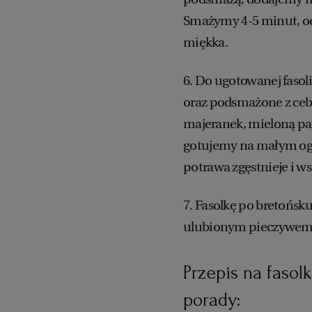
Smażymy 4-5 minut, od 
miękka.
6. Do ugotowanej faso
oraz podsmażone z ceb
majeranek, mieloną pap
gotujemy na małym ogni
potrawa zgęstnieje i ws
7. Fasolkę po bretońs
ulubionym pieczywem
Przepis na faso
porady: