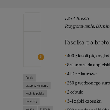
Dla 4-6 osób
Przygotowanie: 80 minut
Fasolka po breto
400 g fasoli piękny Jaś
5
8 ziaren ziela angiels
4 liście laurowe
fasola
250 g wędzonego suro
przepisy kulinarne
2 cebule
kuchnia polska
3-4 ząbki czosnku
pomidory
kolacja
kiełbasa