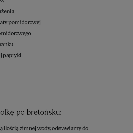
asy
ażenia
ssaty pomidorowej
 pomidorowego
eranku
ej papryki
solkę po bretońsku:
ą ilością zimnej wody, odstawiamy do