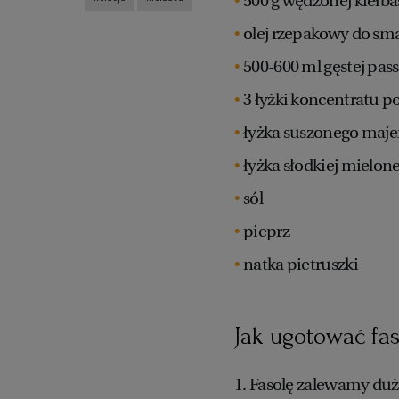
500 g wędzonej kiełb
olej rzepakowy do sm
500-600 ml gęstej pa
3 łyżki koncentratu
łyżka suszonego maj
łyżka słodkiej mielon
sól
pieprz
natka pietruszki
Jak ugotować fa
1. Fasolę zalewamy duż