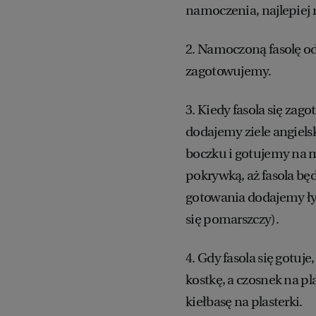
namoczenia, najlepiej 
2. Namoczoną fasolę od
zagotowujemy.
3. Kiedy fasola się zag
dodajemy ziele angielsk
boczku i gotujemy na 
pokrywką, aż fasola będ
gotowania dodajemy łyże
się pomarszczy).
4. Gdy fasola się gotuj
kostkę, a czosnek na pl
kiełbasę na plasterki.