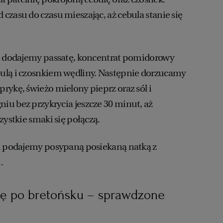
czasu do czasu mieszając, aż cebula stanie się
li dodajemy passatę, koncentrat pomidorowy
ulą i czosnkiem wędliny. Następnie dorzucamy
rykę, świeżo mielony pieprz oraz sól i
u bez przykrycia jeszcze 30 minut, aż
zystkie smaki się połączą.
ku podajemy posypaną posiekaną natką z
.
lkę po bretońsku – sprawdzone