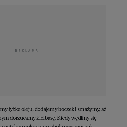
amy łyżkę oleju, dodajemy boczek i smażymy, aż
 czym dorzucamy kiełbasę. Kiedy wędliny się
 patelnię pokrojoną cebulę oraz czosnek.