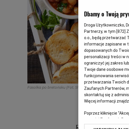
Dbamy o Twoją pry
Droga Użytkowniczko, Dro
Partnerzy, w tym [
872
] 
o.o., będą przetwarzać T
informacje zapisane w t
dopasowanych do Twoich 
personalizacji treści w
ograniczyć jej zakres 
Twoje dane osobowe mog
funkcjonowania serwisów
przetwarzania Twoich dan
Fasolka po bretońsku
(Fot. Shutterstock)
Zaufanych Partnerów, m
skontaktuj się z admini
Więcej informacji znajd
Poprzez kliknięcie "Akc
z o. o. jej Zaufanych P
swoje preferencje dot. 
Rozpływająca si