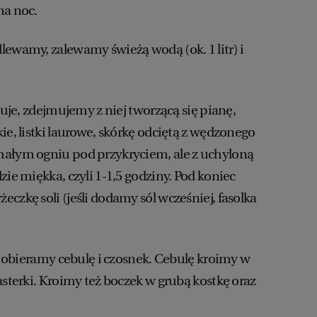
na noc.
lewamy, zalewamy świeżą wodą (ok. 1 litr) i
otuje, zdejmujemy z niej tworzącą się pianę,
ie, listki laurowe, skórkę odciętą z wędzonego
małym ogniu pod przykryciem, ale z uchyloną
zie miękka, czyli 1-1,5 godziny. Pod koniec
czkę soli (jeśli dodamy sól wcześniej, fasolka
e, obieramy cebulę i czosnek. Cebulę kroimy w
asterki. Kroimy też boczek w grubą kostkę oraz