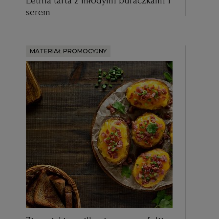
Letnia tarta z młodymi buraczkami i
serem
MATERIAŁ PROMOCYJNY