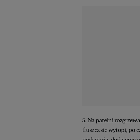
5. Na patelni rozgrzew
tłuszcz się wytopi, po
podsmażą, dodajemy na