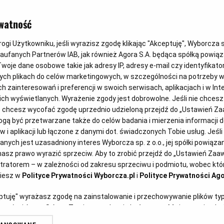
FASOLA
watność
Fasolka po 
gi Użytkowniku, jeśli wyrazisz zgodę klikając "Akceptuję", Wyborcza sp.
Zaufanych Partnerów IAB, jak również Agora S.A. będąca spółką powią
woje dane osobowe takie jak adresy IP, adresy e-mail czy identyfikator
ych plikach do celów marketingowych, w szczególności na potrzeby w
Anna Gaik
16.10.2024
zainteresowań i preferencji w swoich serwisach, aplikacjach i w Inte
 nich wyświetlanych. Wyrażenie zgody jest dobrowolne. Jeśli nie chces
lub chcesz wycofać zgodę uprzednio udzieloną przejdź do „Ustawień 
ą być przetwarzane także do celów badania i mierzenia informacji 
 i aplikacji lub łączone z danymi dot. świadczonych Tobie usług. Jeśl
ych jest uzasadniony interes Wyborcza sp. z o.o., jej spółki powiązane
asz prawo wyrazić sprzeciw. Aby to zrobić przejdź do „Ustawień Za
stratorem – w zależności od zakresu sprzeciwu i podmiotu, wobec któr
ziesz w
Polityce Prywatności Wyborcza.pl
i
Polityce Prywatności Ago
eptuję" wyrażasz zgodę na zainstalowanie i przechowywanie plików ty
artnerów i Agora S.A. na Twoim urządzeniu końcowym. Możesz też w każ
plików cookie, ponownie wywołując narzędzie do zarządzania Twoimi p
ę w ustach fasola zanurzona w