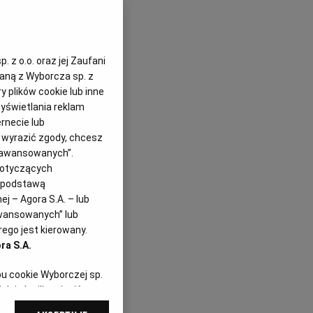
bretońsku
 z o.o. oraz jej Zaufani
zaną z Wyborcza sp. z
y plików cookie lub inne
yświetlania reklam
rnecie lub
z wyrazić zgody, chcesz
Zaawansowanych”.
dotyczących
i podstawą
j – Agora S.A. – lub
awansowanych” lub
ego jest kierowany.
ra S.A.
pu cookie Wyborczej sp.
dej chwili zmienić
referencjami dot.