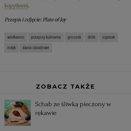
kopytkami
.
Przepis i zdjęcie: Plate of Joy
wielkanoc
przepisy kulinarne
groszek
drób
szpinak
indyk
dania obiadowe
ZOBACZ TAKŻE
Schab ze śliwką pieczony w
rękawie