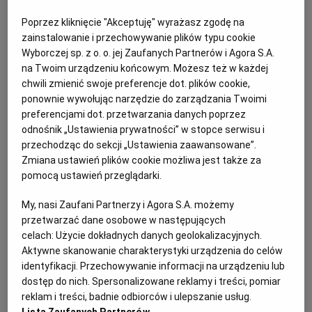
PUBLIO.PL
LUBLIN
Poprzez kliknięcie "Akceptuję" wyrażasz zgodę na
Pierś indyka faszerowana groszkiem i
zainstalowanie i przechowywanie plików typu cookie
KULTURALNYSKLEP.PL
ŁÓDŹ
szpinakiem – składniki:
Wyborczej sp. z o. o. jej Zaufanych Partnerów i Agora S.A.
na Twoim urządzeniu końcowym. Możesz też w każdej
chwili zmienić swoje preferencje dot. plików cookie,
OLSZTYN
DZIECKO
1 kg piersi indyka
ponownie wywołując narzędzie do zarządzania Twoimi
preferencjami dot. przetwarzania danych poprzez
sól
odnośnik „Ustawienia prywatności” w stopce serwisu i
ZDROWIE
OPOLE
przechodząc do sekcji „Ustawienia zaawansowane”.
Zmiana ustawień plików cookie możliwa jest także za
pieprz
pomocą ustawień przeglądarki.
POGODA
PŁOCK
1/4 łyżeczki płatków chilli
My, nasi Zaufani Partnerzy i Agora S.A. możemy
PODRÓŻE
POZNAŃ
przetwarzać dane osobowe w następujących
skórka otarta z cytryny
celach:
Użycie dokładnych danych geolokalizacyjnych.
Aktywne skanowanie charakterystyki urządzenia do celów
RADOM
WIDEO
identyfikacji. Przechowywanie informacji na urządzeniu lub
dostęp do nich. Spersonalizowane reklamy i treści, pomiar
reklam i treści, badnie odbiorców i ulepszanie usług.
RYBNIK
FORUM
Na farsz:
Lista Zaufanych Partnerów