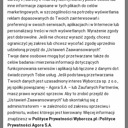
inne informacje zapisane w tych plikach do celów
KUCHNIA MEKSYKAŃSKA
DOMOWE PRZETWORY
WYBORCZA TV I VOD
BIQDATA
GLIWICE
marketingowych, w szczególności na potrzeby wyświetlania
reklam dopasowanych do Twoich zainteresowań i
preferencji w swoich serwisach, aplikacjach i w Internecie lub
SOST, DIPY I INNE DODATKI
GORZÓW WIELKOPOLSKI
KUCHNIA INDYJSKA
TYLKO ZDROWIE
JUTRONAUCI
personalizacji treści w nich wyświetlanych. Wyrażenie zgody
jest dobrowolne. Jeśli nie chcesz wyrazić zgody, chcesz
KSIĄŻKI. MAGAZYN DO CZYTANIA
KUCHNIA HISZPAŃSKA
ARCHIWUM
KALISZ
ograniczyć jej zakres lub chcesz wycofać zgodę uprzednio
udzieloną przejdź do „Ustawień Zaawansowanych”.
Twoje dane osobowe mogą być przetwarzane także do
KUCHNIA NIEMIECKA
NASZA EUROPA
INNE SERWISY
KATOWICE
celów badania i mierzenia informacji dotyczących
funkcjonowania serwisów i aplikacji lub łączone z danymi dot.
świadczonych Tobie usług. Jeśli podstawą przetwarzania
SŁÓWKA. MAGAZYN O JĘZYKU
GAZETA.PL
KIELCE
Twoich danych jest uzasadniony interes Wyborcza sp. z o.o.,
jej spółki powiązanej – Agora S.A. – lub Zaufanych Partnerów,
masz prawo wyrazić sprzeciw. Aby to zrobić przejdź do
KOSZALIN
TOK FM
„Ustawień Zaawansowanych” lub skontaktuj się z
administratorem – w zależności od zakresu sprzeciwu i
Dla 4-6 osób
podmiotu, wobec którego jest kierowany. Więcej informacji
SPORT.PL
KRAKÓW
Przygotowanie: 90 minut
znajdziesz w
Polityce Prywatności Wyborcza.pl
i
Polityce
Prywatności Agora S.A.