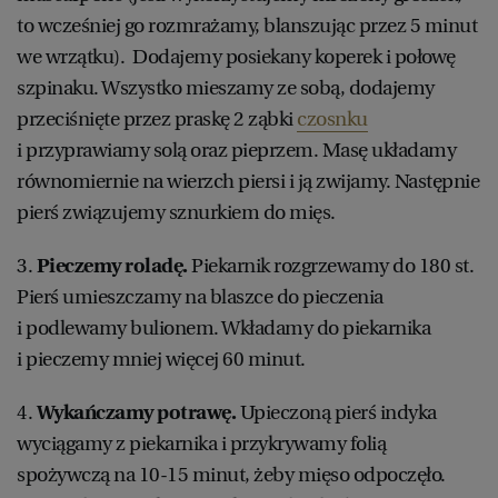
to wcześniej go rozmrażamy, blanszując przez 5 minut
we wrzątku). Dodajemy posiekany koperek i połowę
szpinaku. Wszystko mieszamy ze sobą, dodajemy
przeciśnięte przez praskę 2 ząbki
czosnku
i przyprawiamy solą oraz pieprzem. Masę układamy
równomiernie na wierzch piersi i ją zwijamy. Następnie
pierś związujemy sznurkiem do mięs.
3.
Pieczemy roladę.
Piekarnik rozgrzewamy do 180 st.
Pierś umieszczamy na blaszce do pieczenia
i podlewamy bulionem. Wkładamy do piekarnika
i pieczemy mniej więcej 60 minut.
4.
Wykańczamy potrawę.
Upieczoną pierś indyka
wyciągamy z piekarnika i przykrywamy folią
spożywczą na 10-15 minut, żeby mięso odpoczęło.