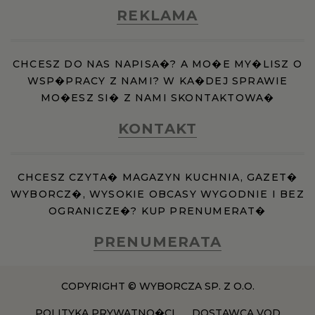
REKLAMA
CHCESZ DO NAS NAPISA�? A MO�E MY�LISZ O
WSP�PRACY Z NAMI? W KA�DEJ SPRAWIE
MO�ESZ SI� Z NAMI SKONTAKTOWA�
KONTAKT
CHCESZ CZYTA� MAGAZYN KUCHNIA, GAZET�
WYBORCZ�, WYSOKIE OBCASY WYGODNIE I BEZ
OGRANICZE�? KUP PRENUMERAT�
PRENUMERATA
COPYRIGHT © WYBORCZA SP. Z O.O.
POLITYKA PRYWATNO�CI
DOSTAWCA VOD