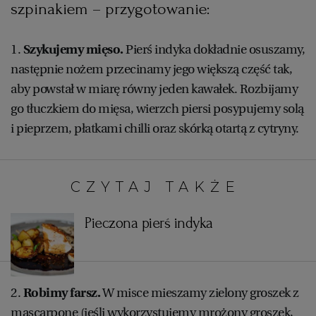
szpinakiem – przygotowanie:
WROCŁAW
1.
Szykujemy mięso.
Pierś indyka dokładnie osuszamy,
ZAKOPANE
następnie nożem przecinamy jego większą część tak,
aby powstał w miarę równy jeden kawałek. Rozbijamy
ZIELONA GÓRA
go tłuczkiem do mięsa, wierzch piersi posypujemy solą
i pieprzem, płatkami chilli oraz skórką otartą z cytryny.
CZYTAJ TAKŻE:
Pieczona pierś indyka
2.
Robimy farsz.
W misce mieszamy zielony groszek z
mascarpone (jeśli wykorzystujemy mrożony groszek,