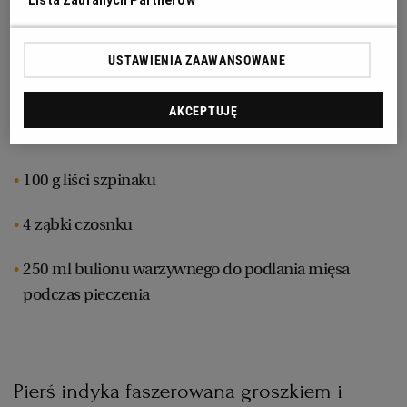
80 g zielonego groszku (może być mrożony)
RZESZÓW
USTAWIENIA ZAAWANSOWANE
120 g mascarpone
SOSNOWIEC
AKCEPTUJĘ
pęczek koperku
SZCZECIN
100 g liści szpinaku
TORUŃ
4 ząbki czosnku
TRÓJMIASTO
250 ml bulionu warzywnego do podlania mięsa
podczas pieczenia
WAŁBRZYCH
WARSZAWA
Pierś indyka faszerowana groszkiem i