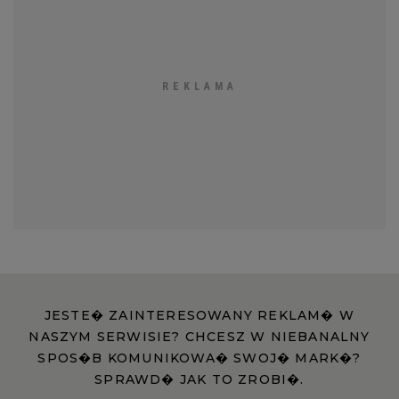
JESTE� ZAINTERESOWANY REKLAM� W
NASZYM SERWISIE? CHCESZ W NIEBANALNY
SPOS�B KOMUNIKOWA� SWOJ� MARK�?
SPRAWD� JAK TO ZROBI�.