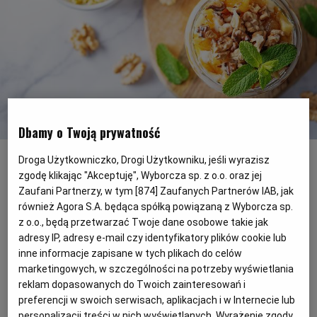
PODRÓŻE KULINARNE
DOMOWE PRZYJĘCIE
KUCHNIA CHIŃSKA
NASZE SERWISY
FIT PRZEPISY
NAPOJE
ZAKUPY
HISTORIE KULINARNE
SPRZĘT KUCHENNY
SERWISY LOKALNE
KUCHNIA TAJSKA
SAŁATKI
WEGE
GRILL
FELIETONY KULINARNE
KUCHNIA GRECKA
WYBORCZA.PL
MAKARONY
BIAŁYSTOK
WEGAN
Dbamy o Twoją prywatność
Jaglanka z karmelizowanym jabłkiem
(Fot. Shutterstock)
Droga Użytkowniczko, Drogi Użytkowniku, jeśli wyrazisz
KUCHNIA PORTUGALSKA
KSIĄŻKI KULINARNE
BIELSKO-BIAŁA
BEZ GLUTENU
MAGAZYNY
DRÓB
zgodę klikając "Akceptuję", Wyborcza sp. z o.o. oraz jej
Korzenna jaglanka z karmelizowanym
Zaufani Partnerzy, w tym [
874
] Zaufanych Partnerów IAB, jak
jabłkiem pełna rozgrzewających przypraw i
również Agora S.A. będąca spółką powiązaną z Wyborcza sp.
KUCHNIA FRANCUSKA
WYBORCZA CLASSIC
DUŻY FORMAT
SZEF KUCHNI
BYDGOSZCZ
MIĘSA
z o.o., będą przetwarzać Twoje dane osobowe takie jak
rodzimych superfoods? Nie ma nic
adresy IP, adresy e-mail czy identyfikatory plików cookie lub
lepszego na jesienny, deszczowy poranek!
KUCHNIA AMERYKAŃSKA
WOLNA SOBOTA
WYBORCZA.BIZ
CZĘSTOCHOWA
RYBY
inne informacje zapisane w tych plikach do celów
marketingowych, w szczególności na potrzeby wyświetlania
reklam dopasowanych do Twoich zainteresowań i
WYSOKIE OBCASY
KUCHNIA POLSKA
ALE HISTORIA
PRZEKĄSKI
ELBLĄG
preferencji w swoich serwisach, aplikacjach i w Internecie lub
personalizacji treści w nich wyświetlanych. Wyrażenie zgody