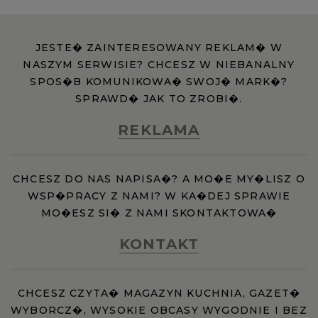
JESTE� ZAINTERESOWANY REKLAM� W
NASZYM SERWISIE? CHCESZ W NIEBANALNY
SPOS�B KOMUNIKOWA� SWOJ� MARK�?
SPRAWD� JAK TO ZROBI�.
REKLAMA
CHCESZ DO NAS NAPISA�? A MO�E MY�LISZ O
WSP�PRACY Z NAMI? W KA�DEJ SPRAWIE
MO�ESZ SI� Z NAMI SKONTAKTOWA�
KONTAKT
CHCESZ CZYTA� MAGAZYN KUCHNIA, GAZET�
WYBORCZ�, WYSOKIE OBCASY WYGODNIE I BEZ