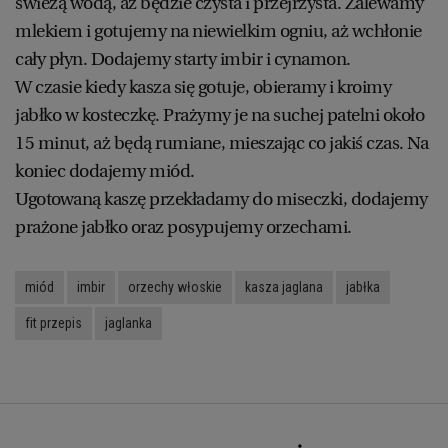
świeżą wodą, aż będzie czysta i przejrzysta. Zalewamy
mlekiem i gotujemy na niewielkim ogniu, aż wchłonie
cały płyn. Dodajemy starty imbir i cynamon.
W czasie kiedy kasza się gotuje, obieramy i kroimy
jabłko w kosteczkę. Prażymy je na suchej patelni około
15 minut, aż będą rumiane, mieszając co jakiś czas. Na
koniec dodajemy miód.
Ugotowaną kaszę przekładamy do miseczki, dodajemy
prażone jabłko oraz posypujemy orzechami.
miód
imbir
orzechy włoskie
kasza jaglana
jabłka
fit przepis
jaglanka