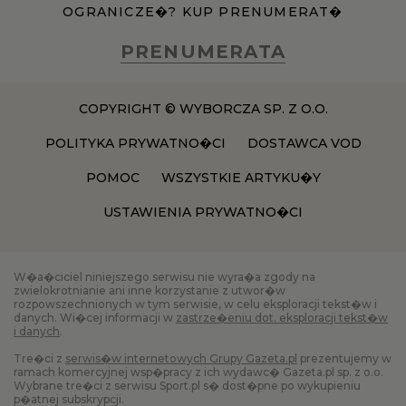
OGRANICZE�? KUP PRENUMERAT�
PRENUMERATA
COPYRIGHT © WYBORCZA SP. Z O.O.
POLITYKA PRYWATNO�CI
DOSTAWCA VOD
POMOC
WSZYSTKIE ARTYKU�Y
USTAWIENIA PRYWATNO�CI
W�a�ciciel niniejszego serwisu nie wyra�a zgody na
zwielokrotnianie ani inne korzystanie z utwor�w
rozpowszechnionych w tym serwisie, w celu eksploracji tekst�w i
danych. Wi�cej informacji w
zastrze�eniu dot. eksploracji tekst�w
i danych
.
Tre�ci z
serwis�w internetowych Grupy Gazeta.pl
prezentujemy w
ramach komercyjnej wsp�pracy z ich wydawc� Gazeta.pl sp. z o.o.
Wybrane tre�ci z serwisu Sport.pl s� dost�pne po wykupieniu
p�atnej subskrypcji.