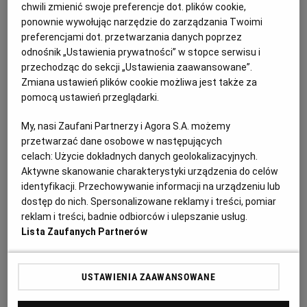
PUBLIO.PL
LUBLIN
chwili zmienić swoje preferencje dot. plików cookie,
pozytywny wpływ na przemianę materii. Powinny ją
ponownie wywołując narzędzie do zarządzania Twoimi
również spożywać ci cierpiący na niedobór żelaza,
preferencjami dot. przetwarzania danych poprzez
KULTURALNYSKLEP.PL
ŁÓDŹ
ponieważ jest jego źródłem. Dodatkowo kasza jaglana
odnośnik „Ustawienia prywatności” w stopce serwisu i
przechodząc do sekcji „Ustawienia zaawansowane”.
posiada w składzie krzem - ucieszy to głównie panie,
Zmiana ustawień plików cookie możliwa jest także za
które wiedzą, że ten składnik wpływa dobrze na skórę,
OLSZTYN
DZIECKO
pomocą ustawień przeglądarki.
włosy oraz paznokcie. Jaglanka ma przewagę
nad śniadaniami opartymi na produktach
My, nasi Zaufani Partnerzy i Agora S.A. możemy
ZDROWIE
OPOLE
przetwarzać dane osobowe w następujących
pszenicznych - kasza jaglana nie zawiera glutenu. Mogą
celach:
Użycie dokładnych danych geolokalizacyjnych.
ją spożywać osoby z celiakią lub po prostu te, które
Aktywne skanowanie charakterystyki urządzenia do celów
POGODA
PŁOCK
unikają tego składnika. Kasza jaglana dobrze
identyfikacji. Przechowywanie informacji na urządzeniu lub
dostęp do nich. Spersonalizowane reklamy i treści, pomiar
komponuje się ze słodkimi dodatkami - połączenie jej z
PODRÓŻE
POZNAŃ
reklam i treści, badnie odbiorców i ulepszanie usług.
karmelizowanym jabłkiem, cynamonem i miodem to
Lista Zaufanych Partnerów
strzał w dziesiątkę. Można zmienić mleko na roślinne i
RADOM
WIDEO
wybrać inne słodzidło - wtedy jaglanka z
USTAWIENIA ZAAWANSOWANE
karmelizowanym jabłkiem wykonana z tego przepisu
stanie się wegańska.
RYBNIK
FORUM