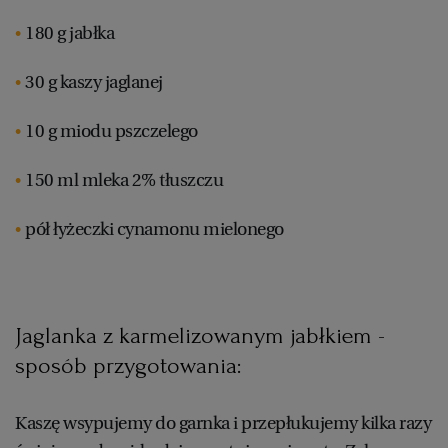
WROCŁAW
180 g jabłka
30 g kaszy jaglanej
ZAKOPANE
10 g miodu pszczelego
ZIELONA GÓRA
150 ml mleka 2% tłuszczu
pół łyżeczki cynamonu mielonego
Jaglanka z karmelizowanym jabłkiem -
sposób przygotowania:
Kaszę wsypujemy do garnka i przepłukujemy kilka razy