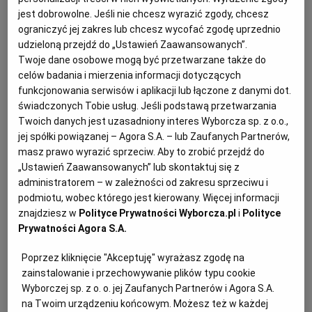
jest dobrowolne. Jeśli nie chcesz wyrazić zgody, chcesz
KUCHNIA MEKSYKAŃSKA
DOMOWE PRZETWORY
WYBORCZA TV I VOD
BIQDATA
GLIWICE
ograniczyć jej zakres lub chcesz wycofać zgodę uprzednio
udzieloną przejdź do „Ustawień Zaawansowanych”.
Twoje dane osobowe mogą być przetwarzane także do
SOST, DIPY I INNE DODATKI
GORZÓW WIELKOPOLSKI
KUCHNIA INDYJSKA
TYLKO ZDROWIE
JUTRONAUCI
celów badania i mierzenia informacji dotyczących
funkcjonowania serwisów i aplikacji lub łączone z danymi dot.
KSIĄŻKI. MAGAZYN DO CZYTANIA
KUCHNIA HISZPAŃSKA
ARCHIWUM
KALISZ
świadczonych Tobie usług. Jeśli podstawą przetwarzania
Twoich danych jest uzasadniony interes Wyborcza sp. z o.o.,
jej spółki powiązanej – Agora S.A. – lub Zaufanych Partnerów,
KUCHNIA NIEMIECKA
NASZA EUROPA
INNE SERWISY
KATOWICE
masz prawo wyrazić sprzeciw. Aby to zrobić przejdź do
„Ustawień Zaawansowanych” lub skontaktuj się z
administratorem – w zależności od zakresu sprzeciwu i
SŁÓWKA. MAGAZYN O JĘZYKU
GAZETA.PL
KIELCE
podmiotu, wobec którego jest kierowany. Więcej informacji
znajdziesz w
Polityce Prywatności Wyborcza.pl
i
Polityce
Kasza jaglana ma wiele zalet - nie tylko jest pyszna i
Prywatności Agora S.A.
KOSZALIN
TOK FM
szybka w przygotowaniu, ale też może przywrócić w
Poprzez kliknięcie "Akceptuję" wyrażasz zgodę na
organizmie równowagę kwasowo-zasadową, dzięki
zainstalowanie i przechowywanie plików typu cookie
SPORT.PL
KRAKÓW
czemu jest szczególnie polecana osobom cierpiącym
Wyborczej sp. z o. o. jej Zaufanych Partnerów i Agora S.A.
na niestrawność, nie obciąża żołądka oraz ma
na Twoim urządzeniu końcowym. Możesz też w każdej