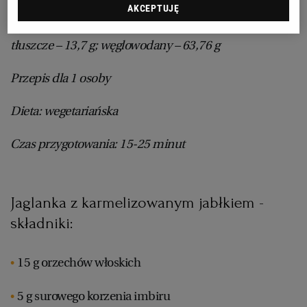
AKCEPTUJĘ
Wartości odżywcze: kalorie – 412 kcal; białko – 11,57 g;
RZESZÓW
tłuszcze – 13,7 g; węglowodany – 63,76 g
SOSNOWIEC
Przepis dla 1 osoby
Dieta: wegetariańska
SZCZECIN
Czas przygotowania: 15-25 minut
TORUŃ
Jaglanka z karmelizowanym jabłkiem -
TRÓJMIASTO
składniki:
WAŁBRZYCH
15 g orzechów włoskich
WARSZAWA
5 g surowego korzenia imbiru