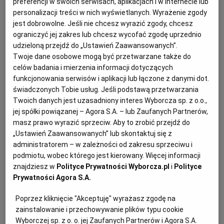
preferencji w swoich serwisach, aplikacjach i w Internecie lub
personalizacji treści w nich wyświetlanych. Wyrażenie zgody
KUCHNIA MEKSYKAŃSKA
DOMOWE PRZETWORY
WYBORCZA TV I VOD
BIQDATA
GLIWICE
jest dobrowolne. Jeśli nie chcesz wyrazić zgody, chcesz
ograniczyć jej zakres lub chcesz wycofać zgodę uprzednio
SOST, DIPY I INNE DODATKI
GORZÓW WIELKOPOLSKI
KUCHNIA INDYJSKA
TYLKO ZDROWIE
JUTRONAUCI
udzieloną przejdź do „Ustawień Zaawansowanych”.
Twoje dane osobowe mogą być przetwarzane także do
celów badania i mierzenia informacji dotyczących
KSIĄŻKI. MAGAZYN DO CZYTANIA
KUCHNIA HISZPAŃSKA
ARCHIWUM
KALISZ
funkcjonowania serwisów i aplikacji lub łączone z danymi dot.
świadczonych Tobie usług. Jeśli podstawą przetwarzania
Twoich danych jest uzasadniony interes Wyborcza sp. z o.o.,
KUCHNIA NIEMIECKA
NASZA EUROPA
INNE SERWISY
KATOWICE
jej spółki powiązanej – Agora S.A. – lub Zaufanych Partnerów,
masz prawo wyrazić sprzeciw. Aby to zrobić przejdź do
„Ustawień Zaawansowanych” lub skontaktuj się z
SŁÓWKA. MAGAZYN O JĘZYKU
GAZETA.PL
KIELCE
administratorem – w zależności od zakresu sprzeciwu i
podmiotu, wobec którego jest kierowany. Więcej informacji
Czy masz swoją ulubioną kanapkę z popularnych
znajdziesz w
Polityce Prywatności Wyborcza.pl
i
Polityce
KOSZALIN
TOK FM
restauracji typu fast food? Jeżeli preferujesz te z
Prywatności Agora S.A.
kurczakiem, to dobrze trafiłaś, ponieważ dziś przepis
SPORT.PL
KRAKÓW
Poprzez kliknięcie "Akceptuję" wyrażasz zgodę na
na burgera z kurczakiem imitującego popularną
zainstalowanie i przechowywanie plików typu cookie
propozycję jednego z liderów na rynku. Soczysty filet z
Wyborczej sp. z o. o. jej Zaufanych Partnerów i Agora S.A.