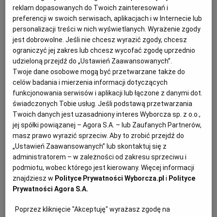
reklam dopasowanych do Twoich zainteresowań i
KUCHNIA MEKSYKAŃSKA
DOMOWE PRZETWORY
WYBORCZA TV I VOD
BIQDATA
GLIWICE
preferencji w swoich serwisach, aplikacjach i w Internecie lub
personalizacji treści w nich wyświetlanych. Wyrażenie zgody
jest dobrowolne. Jeśli nie chcesz wyrazić zgody, chcesz
SOST, DIPY I INNE DODATKI
GORZÓW WIELKOPOLSKI
KUCHNIA INDYJSKA
TYLKO ZDROWIE
JUTRONAUCI
ograniczyć jej zakres lub chcesz wycofać zgodę uprzednio
udzieloną przejdź do „Ustawień Zaawansowanych”.
Twoje dane osobowe mogą być przetwarzane także do
KSIĄŻKI. MAGAZYN DO CZYTANIA
KUCHNIA HISZPAŃSKA
ARCHIWUM
KALISZ
celów badania i mierzenia informacji dotyczących
funkcjonowania serwisów i aplikacji lub łączone z danymi dot.
KUCHNIA NIEMIECKA
NASZA EUROPA
INNE SERWISY
KATOWICE
świadczonych Tobie usług. Jeśli podstawą przetwarzania
Twoich danych jest uzasadniony interes Wyborcza sp. z o.o.,
jej spółki powiązanej – Agora S.A. – lub Zaufanych Partnerów,
SŁÓWKA. MAGAZYN O JĘZYKU
GAZETA.PL
KIELCE
masz prawo wyrazić sprzeciw. Aby to zrobić przejdź do
Rozgrzewający comfort food, który daje uczucie sytości
„Ustawień Zaawansowanych” lub skontaktuj się z
na wiele godzin - tak można by opisać dyniową
administratorem – w zależności od zakresu sprzeciwu i
KOSZALIN
TOK FM
carbonarę z tofu. Dodatek płatków drożdżowych
podmiotu, wobec którego jest kierowany. Więcej informacji
znajdziesz w
Polityce Prywatności Wyborcza.pl
i
Polityce
dodaje głębi smakowi, a czosnek i cebula podkręcają
Prywatności Agora S.A.
SPORT.PL
KRAKÓW
aromat dania. Słodkawa
dynia
doskonale łączy się z
neutralnym, wędzonym tofu, tworząc wyjątkową
Poprzez kliknięcie "Akceptuję" wyrażasz zgodę na