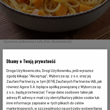
PODRÓŻE KULINARNE
DOMOWE PRZYJĘCIE
KUCHNIA CHIŃSKA
NASZE SERWISY
FIT PRZEPISY
NAPOJE
ZAKUPY
HISTORIE KULINARNE
SPRZĘT KUCHENNY
SERWISY LOKALNE
KUCHNIA TAJSKA
SAŁATKI
WEGE
GRILL
Dyniowa carbonara z tofu
(Fot. Shutterstock)
FELIETONY KULINARNE
KUCHNIA GRECKA
WYBORCZA.PL
MAKARONY
BIAŁYSTOK
WEGAN
Klasyczny włoski makaron w jesiennej i
KUCHNIA PORTUGALSKA
KSIĄŻKI KULINARNE
BIELSKO-BIAŁA
BEZ GLUTENU
MAGAZYNY
DRÓB
Dbamy o Twoją prywatność
wegańskiej odsłonie? Brzmi niecodziennie,
ale dyniowa carbonara z tofu jest
Droga Użytkowniczko, Drogi Użytkowniku, jeśli wyrazisz
KUCHNIA FRANCUSKA
WYBORCZA CLASSIC
DUŻY FORMAT
SZEF KUCHNI
BYDGOSZCZ
MIĘSA
wyjątkowo pyszna i sycąca.
zgodę klikając "Akceptuję", Wyborcza sp. z o.o. oraz jej
Zaufani Partnerzy, w tym [
874
] Zaufanych Partnerów IAB, jak
również Agora S.A. będąca spółką powiązaną z Wyborcza sp.
KUCHNIA AMERYKAŃSKA
WOLNA SOBOTA
WYBORCZA.BIZ
CZĘSTOCHOWA
RYBY
z o.o., będą przetwarzać Twoje dane osobowe takie jak
adresy IP, adresy e-mail czy identyfikatory plików cookie lub
WYSOKIE OBCASY
KUCHNIA POLSKA
ALE HISTORIA
PRZEKĄSKI
ELBLĄG
inne informacje zapisane w tych plikach do celów
marketingowych, w szczególności na potrzeby wyświetlania