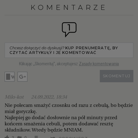
KOMENTARZE
1
Chcesz dołączyć do dyskusji?
KUP PRENUMERATĘ, BY
CZYTAĆ ARTYKUŁY I JE KOMENTOWAĆ
Klikając „Skomentuj”, akceptujesz
Zasady komentowania
SKOMENTUJ
Milo-kot
24.09.2022, 18:34
Nie polecam smażyć czosnku od razu z cebulą, bo będzie
miał goryczkę.
Najlepiej go dodać dosłownie na pół minuty przed
końcem smażenia cebuli, potem dodawać resztę
składnikow. Wtedy będzie MNIAM.
3
0