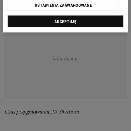
USTAWIENIA ZAAWANSOWANE
Dieta: wegańska
RZESZÓW
AKCEPTUJĘ
SOSNOWIEC
SZCZECIN
TORUŃ
TRÓJMIASTO
WAŁBRZYCH
Czas przygotowania: 25-35 minut
WARSZAWA