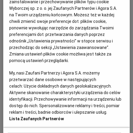
zainstalowanie i przechowywanie plików typu cookie
kompozycję z makaronem, a użycie mleczka
PUBLIO.PL
LUBLIN
Wyborczej sp. z o. o. jej Zaufanych Partnerów i Agora S.A.
kokosowego w celu przyrządzenia sosu sprawia, że jest
na Twoim urządzeniu końcowym. Możesz też w każdej
on kremowy i delikatny, zostawiając miejsce do popisu
KULTURALNYSKLEP.PL
ŁÓDŹ
chwili zmienić swoje preferencje dot. plików cookie,
reszcie składników.
ponownie wywołując narzędzie do zarządzania Twoimi
preferencjami dot. przetwarzania danych poprzez
OLSZTYN
DZIECKO
odnośnik „Ustawienia prywatności” w stopce serwisu i
Tofu
ma bardzo mało węglowodanów i tłuszczu, za to
przechodząc do sekcji „Ustawienia zaawansowane”.
wysoką zawartość białka - dzięki temu jest doskonałym
Zmiana ustawień plików cookie możliwa jest także za
ZDROWIE
OPOLE
zamiennikiem mięsa. Cenią je jednak nie tylko weganie
pomocą ustawień przeglądarki.
i wegetarianie. Można je przyrządzić na wiele
My, nasi Zaufani Partnerzy i Agora S.A. możemy
sposobów, ponieważ jest bardzo uniwersalne i dobrze
POGODA
PŁOCK
przetwarzać dane osobowe w następujących
komponuje się z wieloma produktami, jednocześnie
celach:
Użycie dokładnych danych geolokalizacyjnych.
dostarczając sporo aminokwasów, a mało kalorii.
Aktywne skanowanie charakterystyki urządzenia do celów
PODRÓŻE
POZNAŃ
identyfikacji. Przechowywanie informacji na urządzeniu lub
Wartości odżywcze: kalorie – 414 kcal; białko – 24,01 g;
dostęp do nich. Spersonalizowane reklamy i treści, pomiar
RADOM
WIDEO
reklam i treści, badnie odbiorców i ulepszanie usług.
tłuszcze – 15,2 g; węglowodany – 45,47 g
Lista Zaufanych Partnerów
Przepis dla 1 osoby
RYBNIK
FORUM