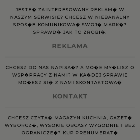
JESTE� ZAINTERESOWANY REKLAM� W
NASZYM SERWISIE? CHCESZ W NIEBANALNY
SPOS�B KOMUNIKOWA� SWOJ� MARK�?
SPRAWD� JAK TO ZROBI�.
REKLAMA
CHCESZ DO NAS NAPISA�? A MO�E MY�LISZ O
WSP�PRACY Z NAMI? W KA�DEJ SPRAWIE
MO�ESZ SI� Z NAMI SKONTAKTOWA�
KONTAKT
CHCESZ CZYTA� MAGAZYN KUCHNIA, GAZET�
WYBORCZ�, WYSOKIE OBCASY WYGODNIE I BEZ
OGRANICZE�? KUP PRENUMERAT�