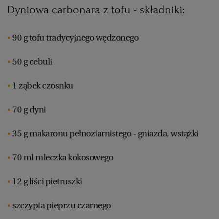
Dyniowa carbonara z tofu - składniki:
WROCŁAW
90 g tofu tradycyjnego wędzonego
ZAKOPANE
50 g cebuli
ZIELONA GÓRA
1 ząbek czosnku
70 g dyni
35 g makaronu pełnoziarnistego - gniazda, wstążki
70 ml mleczka kokosowego
12 g liści pietruszki
szczypta pieprzu czarnego