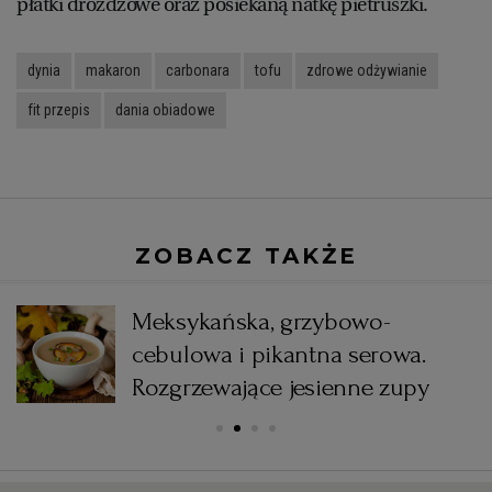
płatki drożdżowe oraz posiekaną natkę pietruszki.
dynia
makaron
carbonara
tofu
zdrowe odżywianie
fit przepis
dania obiadowe
ZOBACZ TAKŻE
Meksykańska, grzybowo-
cebulowa i pikantna serowa.
d
Rozgrzewające jesienne zupy