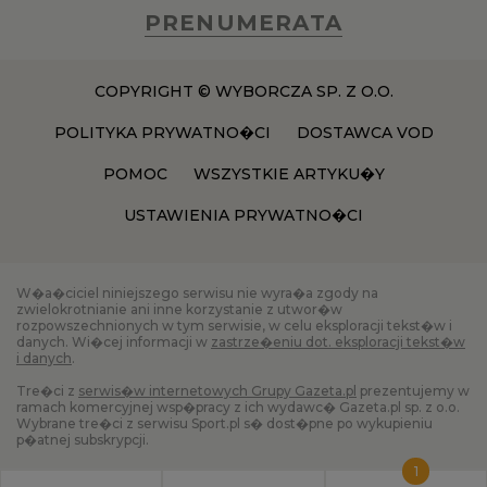
PRENUMERATA
COPYRIGHT © WYBORCZA SP. Z O.O.
POLITYKA PRYWATNO�CI
DOSTAWCA VOD
POMOC
WSZYSTKIE ARTYKU�Y
USTAWIENIA PRYWATNO�CI
W�a�ciciel niniejszego serwisu nie wyra�a zgody na
zwielokrotnianie ani inne korzystanie z utwor�w
rozpowszechnionych w tym serwisie, w celu eksploracji tekst�w i
danych. Wi�cej informacji w
zastrze�eniu dot. eksploracji tekst�w
i danych
.
Tre�ci z
serwis�w internetowych Grupy Gazeta.pl
prezentujemy w
ramach komercyjnej wsp�pracy z ich wydawc� Gazeta.pl sp. z o.o.
Wybrane tre�ci z serwisu Sport.pl s� dost�pne po wykupieniu
p�atnej subskrypcji.
1