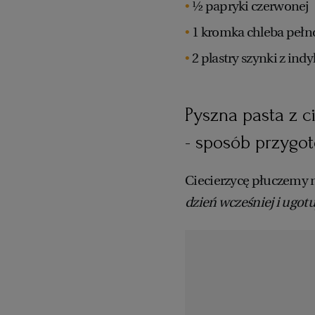
½ papryki czerwonej
1 kromka chleba pełn
2 plastry szynki z ind
Pyszna pasta z 
- sposób przygo
Ciecierzycę płuczemy n
dzień wcześniej i ugot