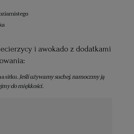
oziarnistego
yka
ciecierzycy i awokado z dodatkami
towania:
a sitku.
Jeśli używamy suchej, namoczmy ją
ujmy do miękkości.