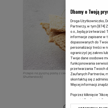
Dbamy o Twoją pry
Droga Użytkowniczko, Dro
Partnerzy, w tym [
874
] 
o.o., będą przetwarzać T
informacje zapisane w t
dopasowanych do Twoich 
personalizacji treści w
ograniczyć jej zakres 
Twoje dane osobowe mog
funkcjonowania serwisów
przetwarzania Twoich dan
Przepis na pyszną pastę z ciecierzycy i awokado z dodat
Zaufanych Partnerów, m
Shutterstock)
skontaktuj się z admini
Więcej informacji znajd
Poprzez kliknięcie "Akc
z o. o. jej Zaufanych P
swoje preferencje dot. 
Czy z ciecierzy