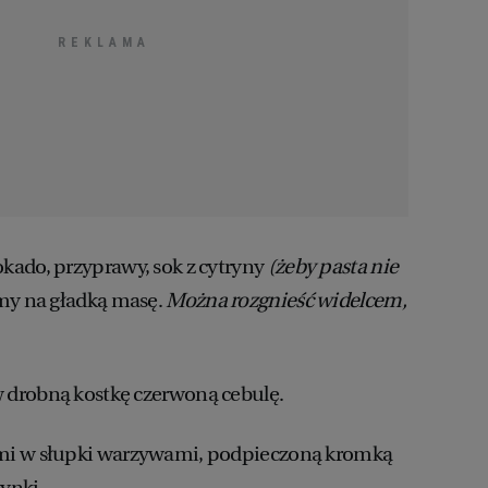
kado, przyprawy, sok z cytryny
(żeby pasta nie
my na gładką masę.
Można rozgnieść widelcem,
drobną kostkę czerwoną cebulę.
mi w słupki warzywami, podpieczoną kromką
zynki.