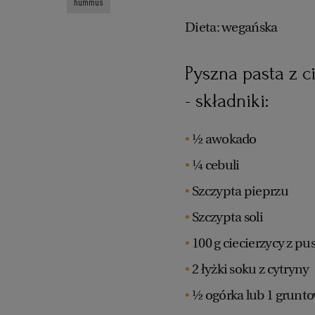
hummus
Dieta: wegańska
Pyszna pasta z 
- składniki:
½ awokado
¼ cebuli
Szczypta pieprzu
Szczypta soli
100 g ciecierzycy z pu
2 łyżki soku z cytryny
½ ogórka lub 1 grunt