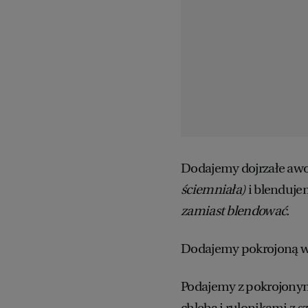
Dodajemy dojrzałe awo
ściemniała)
i blenduje
zamiast blendować.
Dodajemy pokrojoną w 
Podajemy z pokrojony
chleba i rulonikami z s