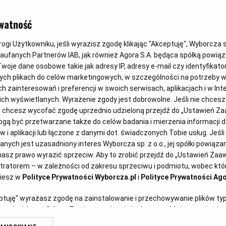
FIT PRZEPIS
watność
Pyszna pasta
gi Użytkowniku, jeśli wyrazisz zgodę klikając "Akceptuję", Wyborcza sp.
Zaufanych Partnerów IAB, jak również Agora S.A. będąca spółką powią
awokado z 
woje dane osobowe takie jak adresy IP, adresy e-mail czy identyfikator
ych plikach do celów marketingowych, w szczególności na potrzeby w
zainteresowań i preferencji w swoich serwisach, aplikacjach i w Inte
 nich wyświetlanych. Wyrażenie zgody jest dobrowolne. Jeśli nie chces
Aurelia Grzywacz, dietetyk
25
lub chcesz wycofać zgodę uprzednio udzieloną przejdź do „Ustawień 
ą być przetwarzane także do celów badania i mierzenia informacji 
 i aplikacji lub łączone z danymi dot. świadczonych Tobie usług. Jeśl
ych jest uzasadniony interes Wyborcza sp. z o.o., jej spółki powiązane
kami
(Fot.
asz prawo wyrazić sprzeciw. Aby to zrobić przejdź do „Ustawień Za
stratorem – w zależności od zakresu sprzeciwu i podmiotu, wobec któr
ziesz w
Polityce Prywatności Wyborcza.pl
i
Polityce Prywatności Ago
eptuję" wyrażasz zgodę na zainstalowanie i przechowywanie plików ty
artnerów i Agora S.A. na Twoim urządzeniu końcowym. Możesz też w każ
plików cookie, ponownie wywołując narzędzie do zarządzania Twoimi p
cy można zrobić tylko hummus?