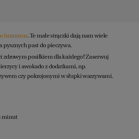
ylko hummus
. Te małe strączki dają nam wiele
a pysznych past do pieczywa.
ci zdrowym posiłkiem dla każdego? Zaserwuj
cierzycy i awokado z dodatkami, np.
czywem czy pokrojonymi w słupki warzywami.
5 minut