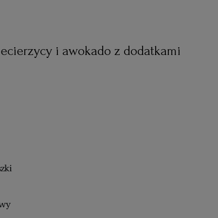
ciecierzycy i awokado z dodatkami
szki
owy