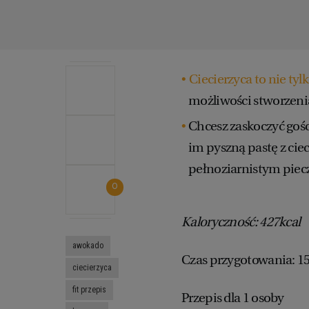
Ciecierzyca to nie t
możliwości stworzeni
Chcesz zaskoczyć goś
im pyszną pastę z cie
pełnoziarnistym pie
0
Kaloryczność: 427kcal
awokado
Czas przygotowania: 1
ciecierzyca
fit przepis
Przepis dla 1 osoby