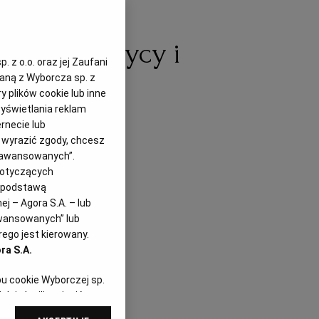
 z ciecierzycy i
 z o.o. oraz jej Zaufani
zaną z Wyborcza sp. z
dodatkami
y plików cookie lub inne
yświetlania reklam
rnecie lub
z wyrazić zgody, chcesz
.06.2022
Zaawansowanych”.
dotyczących
i podstawą
j – Agora S.A. – lub
awansowanych” lub
ego jest kierowany.
ra S.A.
pu cookie Wyborczej sp.
dej chwili zmienić
referencjami dot.