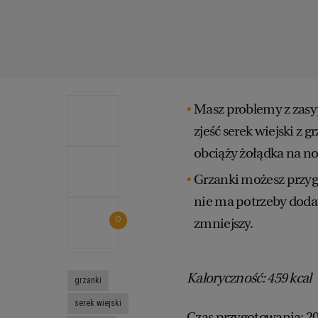
Masz problemy z zasyp
zjeść serek wiejski z g
obciąży żołądka na no
Grzanki możesz przygo
nie ma potrzeby dodawa
0
zmniejszy.
Kaloryczność: 459 kcal
grzanki
serek wiejski
Czas przygotowania: 2