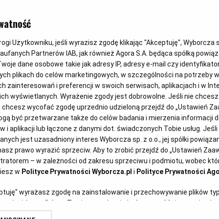
FIT PRZEPIS
watność
Serek wiejsk
gi Użytkowniku, jeśli wyrazisz zgodę klikając "Akceptuję", Wyborcza sp.
Zaufanych Partnerów IAB, jak również Agora S.A. będąca spółką powią
grahamki
woje dane osobowe takie jak adresy IP, adresy e-mail czy identyfikator
ych plikach do celów marketingowych, w szczególności na potrzeby w
zainteresowań i preferencji w swoich serwisach, aplikacjach i w Inte
 nich wyświetlanych. Wyrażenie zgody jest dobrowolne. Jeśli nie chces
Aurelia Grzywacz, dietetyk
19
lub chcesz wycofać zgodę uprzednio udzieloną przejdź do „Ustawień 
ą być przetwarzane także do celów badania i mierzenia informacji 
 i aplikacji lub łączone z danymi dot. świadczonych Tobie usług. Jeśl
ych jest uzasadniony interes Wyborcza sp. z o.o., jej spółki powiązane
rstock)
asz prawo wyrazić sprzeciw. Aby to zrobić przejdź do „Ustawień Za
stratorem – w zależności od zakresu sprzeciwu i podmiotu, wobec któr
ziesz w
Polityce Prywatności Wyborcza.pl
i
Polityce Prywatności Ago
eptuję" wyrażasz zgodę na zainstalowanie i przechowywanie plików ty
artnerów i Agora S.A. na Twoim urządzeniu końcowym. Możesz też w każ
plików cookie, ponownie wywołując narzędzie do zarządzania Twoimi p
a szybko? To na pewno serek