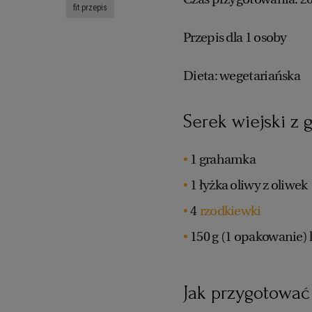
fit przepis
Przepis dla 1 osoby
Dieta: wegetariańska
Serek wiejski z 
1 grahamka
1 łyżka oliwy z oliwek
4
rzodkiewki
150 g (1 opakowanie) 
Jak przygotować 