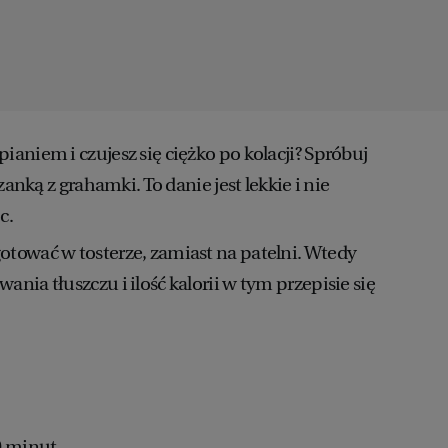
ianiem i czujesz się ciężko po kolacji? Spróbuj
rzanką z grahamki. To danie jest lekkie i nie
c.
tować w tosterze, zamiast na patelni. Wtedy
nia tłuszczu i ilość kalorii w tym przepisie się
0 minut