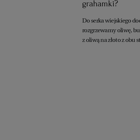
grahamki?
Do serka wiejskiego do
rozgrzewamy oliwę, bu
z oliwą na złoto z obu s