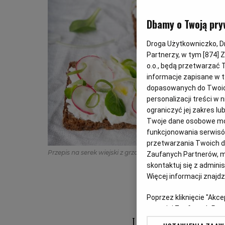
Dbamy o Twoją pry
Droga Użytkowniczko, Dro
Partnerzy, w tym [
874
] 
o.o., będą przetwarzać T
informacje zapisane w t
dopasowanych do Twoich 
personalizacji treści w
ograniczyć jej zakres 
Twoje dane osobowe mog
funkcjonowania serwisów
przetwarzania Twoich dan
Przepis na serek wiejski z grzanką z grahamki
(Fot. Shutte
Zaufanych Partnerów, m
skontaktuj się z admini
Więcej informacji znajd
Poprzez kliknięcie "Akc
z o. o. jej Zaufanych P
swoje preferencje dot. 
Lekka kolacja n