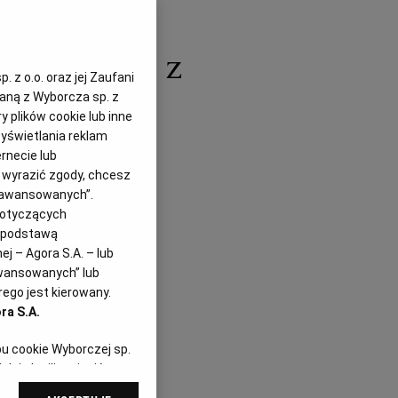
i z grzanką z
 z o.o. oraz jej Zaufani
zaną z Wyborcza sp. z
y plików cookie lub inne
yświetlania reklam
rnecie lub
z wyrazić zgody, chcesz
.06.2022
Zaawansowanych”.
dotyczących
i podstawą
j – Agora S.A. – lub
awansowanych” lub
ego jest kierowany.
ra S.A.
pu cookie Wyborczej sp.
dej chwili zmienić
referencjami dot.