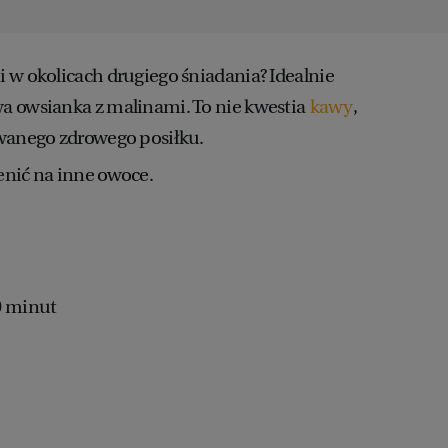
i w okolicach drugiego śniadania? Idealnie
wa owsianka z malinami. To nie kwestia
kawy
,
owanego zdrowego posiłku.
nić na inne owoce.
0 minut