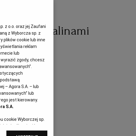
ianka z malinami
 z o.o. oraz jej Zaufani
zaną z Wyborcza sp. z
y plików cookie lub inne
yświetlania reklam
.06.2022
rnecie lub
z wyrazić zgody, chcesz
Zaawansowanych”.
dotyczących
i podstawą
j – Agora S.A. – lub
awansowanych” lub
ego jest kierowany.
ra S.A.
pu cookie Wyborczej sp.
dej chwili zmienić
referencjami dot.