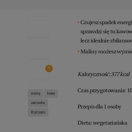
Czujesz spadek energi
sprawdzi się tu kawo
lecz idealnie zbilans
Maliny możesz wymie
0
Kaloryczność: 377 kcal
Czas przygotowania: 1
maliny
kawa
owsianka
Przepis dla 1 osoby
fit przepis
Dieta: wegetariańska