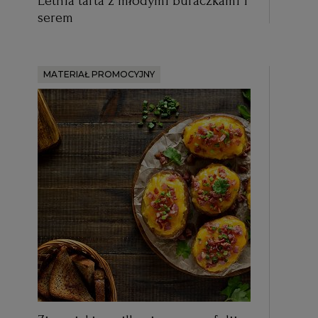
Letnia tarta z młodymi buraczkami i
serem
MATERIAŁ PROMOCYJNY