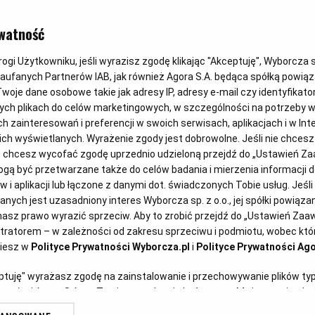
FIT PRZEPIS
watność
Kawowa ows
gi Użytkowniku, jeśli wyrazisz zgodę klikając "Akceptuję", Wyborcza sp.
Zaufanych Partnerów IAB, jak również Agora S.A. będąca spółką powią
woje dane osobowe takie jak adresy IP, adresy e-mail czy identyfikator
ych plikach do celów marketingowych, w szczególności na potrzeby w
Aurelia Grzywacz, dietetyk
19
zainteresowań i preferencji w swoich serwisach, aplikacjach i w Inte
 nich wyświetlanych. Wyrażenie zgody jest dobrowolne. Jeśli nie chces
lub chcesz wycofać zgodę uprzednio udzieloną przejdź do „Ustawień 
ą być przetwarzane także do celów badania i mierzenia informacji 
 i aplikacji lub łączone z danymi dot. świadczonych Tobie usług. Jeśl
ych jest uzasadniony interes Wyborcza sp. z o.o., jej spółki powiązane
ck)
asz prawo wyrazić sprzeciw. Aby to zrobić przejdź do „Ustawień Za
stratorem – w zależności od zakresu sprzeciwu i podmiotu, wobec któr
ziesz w
Polityce Prywatności Wyborcza.pl
i
Polityce Prywatności Ago
eptuję" wyrażasz zgodę na zainstalowanie i przechowywanie plików ty
artnerów i Agora S.A. na Twoim urządzeniu końcowym. Możesz też w każ
plików cookie, ponownie wywołując narzędzie do zarządzania Twoimi p
nergii? Kawowa owsianka z