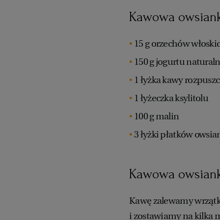
Kawowa owsianka
15 g orzechów włoski
150 g jogurtu natural
1 łyżka kawy rozpuszc
1 łyżeczka ksylitolu
100 g malin
3 łyżki płatków owsi
Kawowa owsianka
Kawę zalewamy wrzątki
i zostawiamy na kilka 