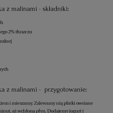
 z malinami - składniki:
ch
nego 2% tłuszczu
zalnej
anych
 z malinami - przygotowanie:
em i mieszamy. Zalewamy nią płatki owsiane
minut, aż wchłoną płyn. Dodajemy jogurt i