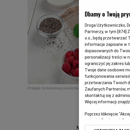
Dbamy o Twoją pry
Droga Użytkowniczko, Dro
Partnerzy, w tym [
874
] 
o.o., będą przetwarzać T
informacje zapisane w t
dopasowanych do Twoich 
personalizacji treści w
ograniczyć jej zakres 
Twoje dane osobowe mog
funkcjonowania serwisów
przetwarzania Twoich dan
Przepis na kawową owsiankę z malinami
(Fot. Shuttersto
Zaufanych Partnerów, m
skontaktuj się z admini
Więcej informacji znajd
Poprzez kliknięcie "Akc
z o. o. jej Zaufanych P
swoje preferencje dot. 
Nie masz rano e