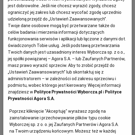
jest dobrowolne. Jeśli nie chcesz wyrazić zgody, chcesz
KUCHNIA MEKSYKAŃSKA
DOMOWE PRZETWORY
WYBORCZA TV I VOD
BIQDATA
GLIWICE
ograniczyć jej zakres lub chcesz wycofać zgodę uprzednio
udzieloną przejdź do „Ustawień Zaawansowanych”.
Twoje dane osobowe mogą być przetwarzane także do
SOST, DIPY I INNE DODATKI
GORZÓW WIELKOPOLSKI
KUCHNIA INDYJSKA
TYLKO ZDROWIE
JUTRONAUCI
celów badania i mierzenia informacji dotyczących
funkcjonowania serwisów i aplikacji lub łączone z danymi dot.
KSIĄŻKI. MAGAZYN DO CZYTANIA
KUCHNIA HISZPAŃSKA
ARCHIWUM
KALISZ
świadczonych Tobie usług. Jeśli podstawą przetwarzania
Twoich danych jest uzasadniony interes Wyborcza sp. z o.o.,
jej spółki powiązanej – Agora S.A. – lub Zaufanych Partnerów,
KUCHNIA NIEMIECKA
NASZA EUROPA
INNE SERWISY
KATOWICE
masz prawo wyrazić sprzeciw. Aby to zrobić przejdź do
„Ustawień Zaawansowanych” lub skontaktuj się z
administratorem – w zależności od zakresu sprzeciwu i
SŁÓWKA. MAGAZYN O JĘZYKU
GAZETA.PL
KIELCE
podmiotu, wobec którego jest kierowany. Więcej informacji
znajdziesz w
Polityce Prywatności Wyborcza.pl
i
Polityce
Spaghetti bolognese
przygotujemy bardzo szybko. To
Prywatności Agora S.A.
KOSZALIN
TOK FM
idealny przepis na obiad w biegu.
Poprzez kliknięcie "Akceptuję" wyrażasz zgodę na
zainstalowanie i przechowywanie plików typu cookie
Ten makaron to ulubiony przepis dzieci!
SPORT.PL
KRAKÓW
Wyborczej sp. z o. o. jej Zaufanych Partnerów i Agora S.A.
na Twoim urządzeniu końcowym. Możesz też w każdej