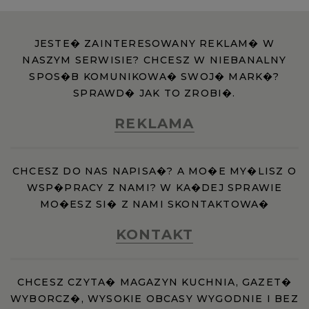
JESTE� ZAINTERESOWANY REKLAM� W
NASZYM SERWISIE? CHCESZ W NIEBANALNY
SPOS�B KOMUNIKOWA� SWOJ� MARK�?
SPRAWD� JAK TO ZROBI�.
REKLAMA
CHCESZ DO NAS NAPISA�? A MO�E MY�LISZ O
WSP�PRACY Z NAMI? W KA�DEJ SPRAWIE
MO�ESZ SI� Z NAMI SKONTAKTOWA�
KONTAKT
CHCESZ CZYTA� MAGAZYN KUCHNIA, GAZET�
WYBORCZ�, WYSOKIE OBCASY WYGODNIE I BEZ