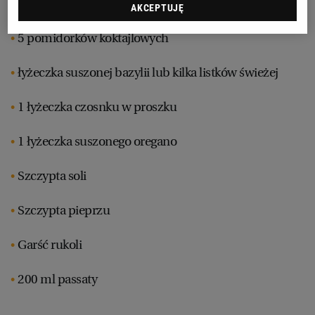
70 g mięsa wołowego mielonego
AKCEPTUJĘ
RZESZÓW
5 pomidorków koktajlowych
łyżeczka suszonej bazylii lub kilka listków świeżej
SOSNOWIEC
1 łyżeczka czosnku w proszku
SZCZECIN
1 łyżeczka suszonego oregano
TORUŃ
Szczypta soli
TRÓJMIASTO
Szczypta pieprzu
Garść rukoli
WAŁBRZYCH
200 ml passaty
WARSZAWA