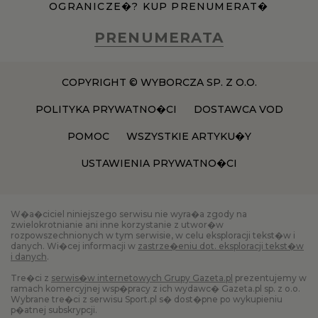
OGRANICZE�? KUP PRENUMERAT�
PRENUMERATA
COPYRIGHT © WYBORCZA SP. Z O.O.
POLITYKA PRYWATNO�CI
DOSTAWCA VOD
POMOC
WSZYSTKIE ARTYKU�Y
USTAWIENIA PRYWATNO�CI
W�a�ciciel niniejszego serwisu nie wyra�a zgody na
zwielokrotnianie ani inne korzystanie z utwor�w
rozpowszechnionych w tym serwisie, w celu eksploracji tekst�w i
danych. Wi�cej informacji w
zastrze�eniu dot. eksploracji tekst�w
i danych
.
Tre�ci z
serwis�w internetowych Grupy Gazeta.pl
prezentujemy w
ramach komercyjnej wsp�pracy z ich wydawc� Gazeta.pl sp. z o.o.
Wybrane tre�ci z serwisu Sport.pl s� dost�pne po wykupieniu
p�atnej subskrypcji.