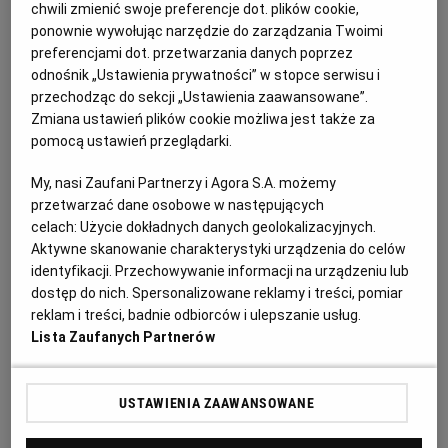
PUBLIO.PL
LUBLIN
chwili zmienić swoje preferencje dot. plików cookie,
Kaloryczność: 413 kcal
ponownie wywołując narzędzie do zarządzania Twoimi
preferencjami dot. przetwarzania danych poprzez
Czas przygotowania: 20 minut
KULTURALNYSKLEP.PL
ŁÓDŹ
odnośnik „Ustawienia prywatności” w stopce serwisu i
przechodząc do sekcji „Ustawienia zaawansowane”.
Przepis dla 1 osoby
Zmiana ustawień plików cookie możliwa jest także za
OLSZTYN
DZIECKO
pomocą ustawień przeglądarki.
Dieta: wegetariańska, bezglutenowa
My, nasi Zaufani Partnerzy i Agora S.A. możemy
ZDROWIE
OPOLE
przetwarzać dane osobowe w następujących
celach:
Użycie dokładnych danych geolokalizacyjnych.
Spaghetti bolognese - składniki:
Aktywne skanowanie charakterystyki urządzenia do celów
POGODA
PŁOCK
identyfikacji. Przechowywanie informacji na urządzeniu lub
dostęp do nich. Spersonalizowane reklamy i treści, pomiar
18 g sera parmezan
PODRÓŻE
POZNAŃ
reklam i treści, badnie odbiorców i ulepszanie usług.
Lista Zaufanych Partnerów
½ cebuli
RADOM
WIDEO
30 g makaronu pełnoziarnistego spaghetti
USTAWIENIA ZAAWANSOWANE
RYBNIK
FORUM