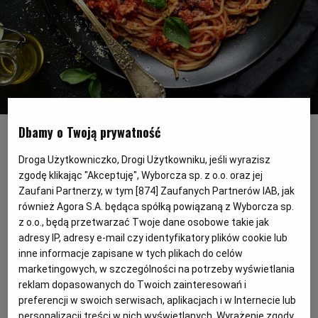
PODRÓŻE KULINARNE
DOMOWE PRZYJĘCIE
KUCHNIA CHIŃSKA
NASZE SERWISY
FIT PRZEPISY
NAPOJE
ZAKUPY
HISTORIE KULINARNE
SPRZĘT KUCHENNY
SERWISY LOKALNE
KUCHNIA TAJSKA
SAŁATKI
WEGE
GRILL
Przepis na spaghetti bolognese
(Fot. Shutterstock)
FELIETONY KULINARNE
KUCHNIA GRECKA
WYBORCZA.PL
MAKARONY
BIAŁYSTOK
WEGAN
Dbamy o Twoją prywatność
Spaghetti bolognese to jeden z ulubionych
Droga Użytkowniczko, Drogi Użytkowniku, jeśli wyrazisz
KUCHNIA PORTUGALSKA
KSIĄŻKI KULINARNE
BIELSKO-BIAŁA
BEZ GLUTENU
MAGAZYNY
DRÓB
zgodę klikając "Akceptuję", Wyborcza sp. z o.o. oraz jej
przepisów na makaron. Robi się go
Zaufani Partnerzy, w tym [
874
] Zaufanych Partnerów IAB, jak
niezwykle prosto, szybko, co nie znaczy, że
również Agora S.A. będąca spółką powiązaną z Wyborcza sp.
KUCHNIA FRANCUSKA
WYBORCZA CLASSIC
DUŻY FORMAT
SZEF KUCHNI
BYDGOSZCZ
MIĘSA
jego smak nie jest wyjątkowy. Przekonaj się
z o.o., będą przetwarzać Twoje dane osobowe takie jak
adresy IP, adresy e-mail czy identyfikatory plików cookie lub
sam!
KUCHNIA AMERYKAŃSKA
WOLNA SOBOTA
WYBORCZA.BIZ
CZĘSTOCHOWA
RYBY
inne informacje zapisane w tych plikach do celów
marketingowych, w szczególności na potrzeby wyświetlania
reklam dopasowanych do Twoich zainteresowań i
WYSOKIE OBCASY
KUCHNIA POLSKA
ALE HISTORIA
PRZEKĄSKI
ELBLĄG
preferencji w swoich serwisach, aplikacjach i w Internecie lub
personalizacji treści w nich wyświetlanych. Wyrażenie zgody