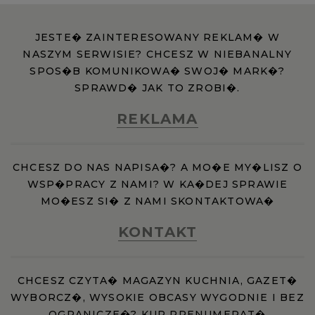
JESTE� ZAINTERESOWANY REKLAM� W
NASZYM SERWISIE? CHCESZ W NIEBANALNY
SPOS�B KOMUNIKOWA� SWOJ� MARK�?
SPRAWD� JAK TO ZROBI�.
REKLAMA
CHCESZ DO NAS NAPISA�? A MO�E MY�LISZ O
WSP�PRACY Z NAMI? W KA�DEJ SPRAWIE
MO�ESZ SI� Z NAMI SKONTAKTOWA�
KONTAKT
CHCESZ CZYTA� MAGAZYN KUCHNIA, GAZET�
WYBORCZ�, WYSOKIE OBCASY WYGODNIE I BEZ
OGRANICZE�? KUP PRENUMERAT�