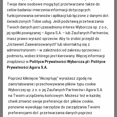
uzupełnić zapasy. Polecamy przed
Twoje dane osobowe mogą być przetwarzane także do
KUCHNIA MEKSYKAŃSKA
DOMOWE PRZETWORY
WYBORCZA TV I VOD
BIQDATA
GLIWICE
wyjściem zjeść szybką przekąskę ze
celów badania i mierzenia informacji dotyczących
funkcjonowania serwisów i aplikacji lub łączone z danymi dot.
skyrem, dżemem i orzechami. Nie
świadczonych Tobie usług. Jeśli podstawą przetwarzania
SOST, DIPY I INNE DODATKI
GORZÓW WIELKOPOLSKI
KUCHNIA INDYJSKA
TYLKO ZDROWIE
JUTRONAUCI
polecamy chodzenia do sklepu na
Twoich danych jest uzasadniony interes Wyborcza sp. z o.o.,
głodniaka. To zwiększa ryzyko kupienia
jej spółki powiązanej – Agora S.A. – lub Zaufanych Partnerów,
masz prawo wyrazić sprzeciw. Aby to zrobić przejdź do
KSIĄŻKI. MAGAZYN DO CZYTANIA
KUCHNIA HISZPAŃSKA
ARCHIWUM
KALISZ
czegoś "to go" w sklepie i przekroczenia
„Ustawień Zaawansowanych” lub skontaktuj się z
naszego zapotrzebowania kalorycznego i
administratorem – w zależności od zakresu sprzeciwu i
spowolnienia odchudzania.
KUCHNIA NIEMIECKA
NASZA EUROPA
INNE SERWISY
KATOWICE
podmiotu, wobec którego jest kierowany. Więcej informacji
znajdziesz w
Polityce Prywatności Wyborcza.pl
i
Polityce
Prywatności Agora S.A.
SŁÓWKA. MAGAZYN O JĘZYKU
GAZETA.PL
KIELCE
Poprzez kliknięcie "Akceptuję" wyrażasz zgodę na
zainstalowanie i przechowywanie plików typu cookie
KOSZALIN
TOK FM
Wyborczej sp. z o. o. jej Zaufanych Partnerów i Agora S.A.
na Twoim urządzeniu końcowym. Możesz też w każdej
chwili zmienić swoje preferencje dot. plików cookie,
SPORT.PL
KRAKÓW
ponownie wywołując narzędzie do zarządzania Twoimi
preferencjami dot. przetwarzania danych poprzez