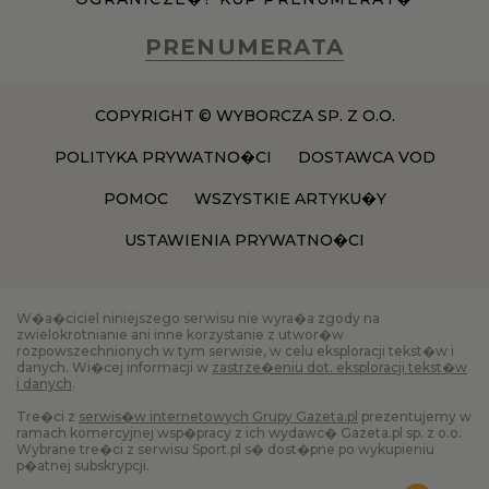
PRENUMERATA
COPYRIGHT © WYBORCZA SP. Z O.O.
POLITYKA PRYWATNO�CI
DOSTAWCA VOD
POMOC
WSZYSTKIE ARTYKU�Y
USTAWIENIA PRYWATNO�CI
W�a�ciciel niniejszego serwisu nie wyra�a zgody na
zwielokrotnianie ani inne korzystanie z utwor�w
rozpowszechnionych w tym serwisie, w celu eksploracji tekst�w i
danych. Wi�cej informacji w
zastrze�eniu dot. eksploracji tekst�w
i danych
.
Tre�ci z
serwis�w internetowych Grupy Gazeta.pl
prezentujemy w
ramach komercyjnej wsp�pracy z ich wydawc� Gazeta.pl sp. z o.o.
Wybrane tre�ci z serwisu Sport.pl s� dost�pne po wykupieniu
p�atnej subskrypcji.