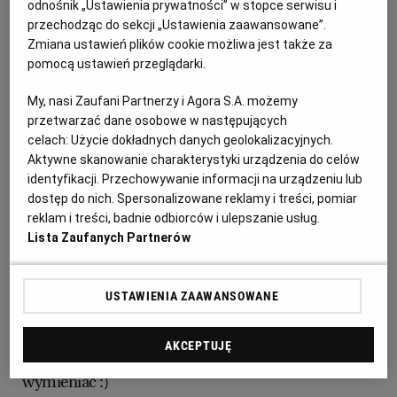
odnośnik „Ustawienia prywatności” w stopce serwisu i
PUBLIO.PL
LUBLIN
przechodząc do sekcji „Ustawienia zaawansowane”.
Zmiana ustawień plików cookie możliwa jest także za
KULTURALNYSKLEP.PL
ŁÓDŹ
pomocą ustawień przeglądarki.
My, nasi Zaufani Partnerzy i Agora S.A. możemy
OLSZTYN
DZIECKO
przetwarzać dane osobowe w następujących
celach:
Użycie dokładnych danych geolokalizacyjnych.
Aktywne skanowanie charakterystyki urządzenia do celów
Nie masz czasu, pomysłu albo zapasów w lodówce,
ZDROWIE
OPOLE
identyfikacji. Przechowywanie informacji na urządzeniu lub
żeby przygotować posiłek? Idealnie sprawdzi się tu
dostęp do nich. Spersonalizowane reklamy i treści, pomiar
szybka przekąska ze skyrem, dżemem i orzechami,
reklam i treści, badnie odbiorców i ulepszanie usług.
POGODA
PŁOCK
Lista Zaufanych Partnerów
którą przygotujemy w 5 minut albo szybciej.
PODRÓŻE
POZNAŃ
Najlepiej wybrać dżem niesłodzony. Te są coraz
USTAWIENIA ZAAWANSOWANE
częściej dostępne w każdym sklepie
RADOM
WIDEO
AKCEPTUJĘ
Smaki dżemu i orzechy można swobodnie
wymieniać :)
RYBNIK
FORUM