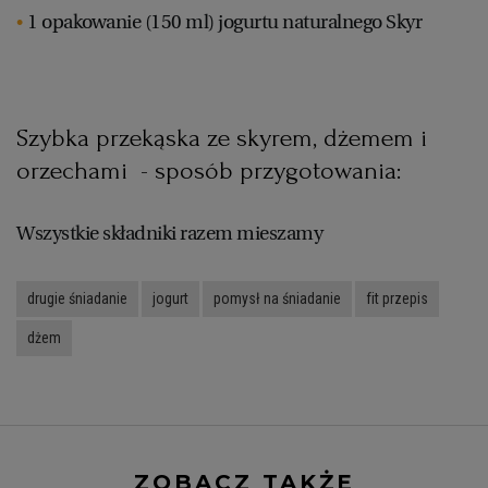
1 opakowanie (150 ml) jogurtu naturalnego Skyr
WROCŁAW
ZAKOPANE
Szybka przekąska ze skyrem, dżemem i
ZIELONA GÓRA
orzechami - sposób przygotowania:
Wszystkie składniki razem mieszamy
drugie śniadanie
jogurt
pomysł na śniadanie
fit przepis
dżem
ZOBACZ TAKŻE