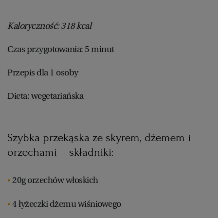
RZESZÓW
Kaloryczność: 318 kcal
Czas przygotowania: 5 minut
SOSNOWIEC
Przepis dla 1 osoby
SZCZECIN
Dieta: wegetariańska
TORUŃ
Szybka przekąska ze skyrem, dżemem i
TRÓJMIASTO
orzechami - składniki:
WAŁBRZYCH
20g orzechów włoskich
WARSZAWA
4 łyżeczki dżemu wiśniowego