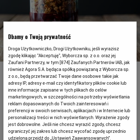
PODRÓŻE KULINARNE
DOMOWE PRZYJĘCIE
KUCHNIA CHIŃSKA
NASZE SERWISY
FIT PRZEPISY
NAPOJE
ZAKUPY
HISTORIE KULINARNE
SPRZĘT KUCHENNY
SERWISY LOKALNE
KUCHNIA TAJSKA
SAŁATKI
WEGE
GRILL
Dbamy o Twoją prywatność
Droga Użytkowniczko, Drogi Użytkowniku, jeśli wyrazisz
FELIETONY KULINARNE
KUCHNIA GRECKA
WYBORCZA.PL
MAKARONY
BIAŁYSTOK
WEGAN
zgodę klikając "Akceptuję", Wyborcza sp. z o.o. oraz jej
Zaufani Partnerzy, w tym [
874
] Zaufanych Partnerów IAB, jak
Przepis na szybką przekąskę ze skyrem, dżemem i orzechami
(Fot.
Shutterstock)
również Agora S.A. będąca spółką powiązaną z Wyborcza sp.
KUCHNIA PORTUGALSKA
KSIĄŻKI KULINARNE
BIELSKO-BIAŁA
BEZ GLUTENU
MAGAZYNY
DRÓB
z o.o., będą przetwarzać Twoje dane osobowe takie jak
adresy IP, adresy e-mail czy identyfikatory plików cookie lub
Szybkie i zdrowe posiłki to nasza
inne informacje zapisane w tych plikach do celów
KUCHNIA FRANCUSKA
WYBORCZA CLASSIC
DUŻY FORMAT
SZEF KUCHNI
BYDGOSZCZ
MIĘSA
specjalność. Czasami po prostu zaskakuje
marketingowych, w szczególności na potrzeby wyświetlania
nas weekend i pusta lodówka, a my
reklam dopasowanych do Twoich zainteresowań i
preferencji w swoich serwisach, aplikacjach i w Internecie lub
KUCHNIA AMERYKAŃSKA
WOLNA SOBOTA
WYBORCZA.BIZ
CZĘSTOCHOWA
RYBY
jesteśmy głodni. Mamy ochotę złapać coś
personalizacji treści w nich wyświetlanych. Wyrażenie zgody
niedużego, żeby potem wrócić do swoich
jest dobrowolne. Jeśli nie chcesz wyrazić zgody, chcesz
WYSOKIE OBCASY
KUCHNIA POLSKA
ALE HISTORIA
PRZEKĄSKI
ELBLĄG
obowiązków, albo iść na zakupy i
ograniczyć jej zakres lub chcesz wycofać zgodę uprzednio
udzieloną przejdź do „Ustawień Zaawansowanych”.