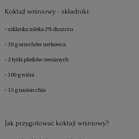
Koktajl wiśniowy - składniki:
RZESZÓW
szklanka mleka 2% tłuszczu
SOSNOWIEC
10 g orzechów nerkowca
SZCZECIN
3 łyżki płatków owsianych
TORUŃ
100 g wiśni
15 g nasion chia
TRÓJMIASTO
WAŁBRZYCH
Jak przygotować koktajl wiśniowy?
WARSZAWA