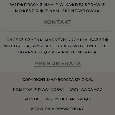
WSP�PRACY Z NAMI? W KA�DEJ SPRAWIE
MO�ESZ SI� Z NAMI SKONTAKTOWA�
KONTAKT
CHCESZ CZYTA� MAGAZYN KUCHNIA, GAZET�
WYBORCZ�, WYSOKIE OBCASY WYGODNIE I BEZ
OGRANICZE�? KUP PRENUMERAT�
PRENUMERATA
COPYRIGHT © WYBORCZA SP. Z O.O.
POLITYKA PRYWATNO�CI
DOSTAWCA VOD
POMOC
WSZYSTKIE ARTYKU�Y
USTAWIENIA PRYWATNO�CI