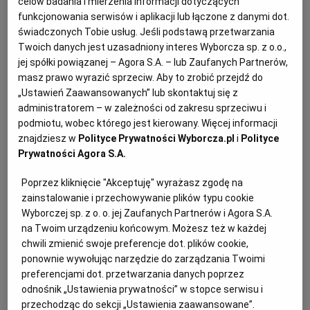
celów badania i mierzenia informacji dotyczących
wtedy ten efekt ochłodzenia będzie
funkcjonowania serwisów i aplikacji lub łączone z danymi dot.
KUCHNIA MEKSYKAŃSKA
DOMOWE PRZETWORY
WYBORCZA TV I VOD
BIQDATA
GLIWICE
spotęgowany. Nasz koktajl wiśniowy
świadczonych Tobie usług. Jeśli podstawą przetwarzania
Twoich danych jest uzasadniony interes Wyborcza sp. z o.o.,
sprawdzi się tu idealnie!
jej spółki powiązanej – Agora S.A. – lub Zaufanych Partnerów,
SOST, DIPY I INNE DODATKI
GORZÓW WIELKOPOLSKI
KUCHNIA INDYJSKA
TYLKO ZDROWIE
JUTRONAUCI
masz prawo wyrazić sprzeciw. Aby to zrobić przejdź do
„Ustawień Zaawansowanych” lub skontaktuj się z
KSIĄŻKI. MAGAZYN DO CZYTANIA
KUCHNIA HISZPAŃSKA
ARCHIWUM
KALISZ
administratorem – w zależności od zakresu sprzeciwu i
podmiotu, wobec którego jest kierowany. Więcej informacji
znajdziesz w
Polityce Prywatności Wyborcza.pl
i
Polityce
KUCHNIA NIEMIECKA
NASZA EUROPA
INNE SERWISY
KATOWICE
Prywatności Agora S.A.
Poprzez kliknięcie "Akceptuję" wyrażasz zgodę na
SŁÓWKA. MAGAZYN O JĘZYKU
GAZETA.PL
KIELCE
zainstalowanie i przechowywanie plików typu cookie
Wyborczej sp. z o. o. jej Zaufanych Partnerów i Agora S.A.
na Twoim urządzeniu końcowym. Możesz też w każdej
KOSZALIN
TOK FM
chwili zmienić swoje preferencje dot. plików cookie,
ponownie wywołując narzędzie do zarządzania Twoimi
SPORT.PL
KRAKÓW
preferencjami dot. przetwarzania danych poprzez
odnośnik „Ustawienia prywatności” w stopce serwisu i
przechodząc do sekcji „Ustawienia zaawansowane”.