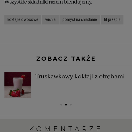
Wszystkie składniki razem blendujemy.
WROCŁAW
koktajle owocowe
wiśnia
pomysł na śniadanie
fit przepis
ZAKOPANE
ZIELONA GÓRA
ZOBACZ TAKŻE
em
Truskawkowy koktajl z otrębami
KOMENTARZE