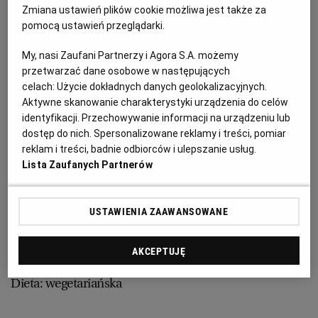
PUBLIO.PL
LUBLIN
Zmiana ustawień plików cookie możliwa jest także za
pomocą ustawień przeglądarki.
Gorąco daje się we znaki? Sięgnijmy po koktajl
KULTURALNYSKLEP.PL
ŁÓDŹ
wiśniowy, który lekko nas ochłodzi.
My, nasi Zaufani Partnerzy i Agora S.A. możemy
przetwarzać dane osobowe w następujących
celach:
Użycie dokładnych danych geolokalizacyjnych.
Poza sezonem możemy użyć mrożonych owoców, co
OLSZTYN
DZIECKO
Aktywne skanowanie charakterystyki urządzenia do celów
spotęguje efekt chłodzenia. Potrzeba nam jednak
identyfikacji. Przechowywanie informacji na urządzeniu lub
mocnego blendera.
dostęp do nich. Spersonalizowane reklamy i treści, pomiar
ZDROWIE
OPOLE
reklam i treści, badnie odbiorców i ulepszanie usług.
Lista Zaufanych Partnerów
Kaloryczność: 418 kcal
POGODA
PŁOCK
USTAWIENIA ZAAWANSOWANE
Czas przygotowania: 5 minut
PODRÓŻE
POZNAŃ
Przepis dla 1 osoby
AKCEPTUJĘ
RADOM
WIDEO
Dieta: wegetariańska
RYBNIK
FORUM