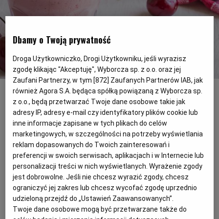
PODRÓŻE KULINARNE
DOMOWE PRZYJĘCIE
KUCHNIA CHIŃSKA
NASZE SERWISY
FIT PRZEPISY
NAPOJE
ZAKUPY
Dbamy o Twoją prywatność
HISTORIE KULINARNE
SPRZĘT KUCHENNY
SERWISY LOKALNE
KUCHNIA TAJSKA
SAŁATKI
WEGE
GRILL
Droga Użytkowniczko, Drogi Użytkowniku, jeśli wyrazisz
zgodę klikając "Akceptuję", Wyborcza sp. z o.o. oraz jej
Zaufani Partnerzy, w tym [
872
] Zaufanych Partnerów IAB, jak
Przepis na koktajl wiśniowy
(Fot. Shutterstock)
FELIETONY KULINARNE
KUCHNIA GRECKA
WYBORCZA.PL
MAKARONY
BIAŁYSTOK
WEGAN
również Agora S.A. będąca spółką powiązaną z Wyborcza sp.
z o.o., będą przetwarzać Twoje dane osobowe takie jak
Orzeźwiający koktajl to jeden z pomysłów
adresy IP, adresy e-mail czy identyfikatory plików cookie lub
KUCHNIA PORTUGALSKA
KSIĄŻKI KULINARNE
BIELSKO-BIAŁA
BEZ GLUTENU
MAGAZYNY
DRÓB
radzenia sobie z ciepłem. Można go
inne informacje zapisane w tych plikach do celów
marketingowych, w szczególności na potrzeby wyświetlania
trzymać w lodówce, aż do momentu
KUCHNIA FRANCUSKA
WYBORCZA CLASSIC
DUŻY FORMAT
SZEF KUCHNI
BYDGOSZCZ
MIĘSA
reklam dopasowanych do Twoich zainteresowań i
spożycia, a przyjemny efekt lekkiego
preferencji w swoich serwisach, aplikacjach i w Internecie lub
chłodzenia będzie bardzo wyczuwalny.
personalizacji treści w nich wyświetlanych. Wyrażenie zgody
KUCHNIA AMERYKAŃSKA
WOLNA SOBOTA
WYBORCZA.BIZ
CZĘSTOCHOWA
RYBY
jest dobrowolne. Jeśli nie chcesz wyrazić zgody, chcesz
Kiedy nie ma sezonu na dany owoc,
ograniczyć jej zakres lub chcesz wycofać zgodę uprzednio
chętnie sięgamy po mrożone. Jeśli mamy
udzieloną przejdź do „Ustawień Zaawansowanych”.
WYSOKIE OBCASY
KUCHNIA POLSKA
ALE HISTORIA
PRZEKĄSKI
ELBLĄG
Twoje dane osobowe mogą być przetwarzane także do
dobry blender, nie musimy ich rozmrażać,