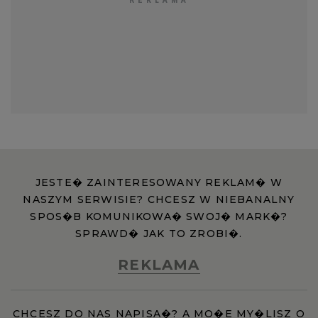
JESTE� ZAINTERESOWANY REKLAM� W
NASZYM SERWISIE? CHCESZ W NIEBANALNY
SPOS�B KOMUNIKOWA� SWOJ� MARK�?
SPRAWD� JAK TO ZROBI�.
REKLAMA
CHCESZ DO NAS NAPISA�? A MO�E MY�LISZ O