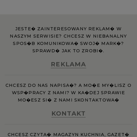
JESTE� ZAINTERESOWANY REKLAM� W
NASZYM SERWISIE? CHCESZ W NIEBANALNY
SPOS�B KOMUNIKOWA� SWOJ� MARK�?
SPRAWD� JAK TO ZROBI�.
REKLAMA
CHCESZ DO NAS NAPISA�? A MO�E MY�LISZ O
WSP�PRACY Z NAMI? W KA�DEJ SPRAWIE
MO�ESZ SI� Z NAMI SKONTAKTOWA�
KONTAKT
CHCESZ CZYTA� MAGAZYN KUCHNIA, GAZET�