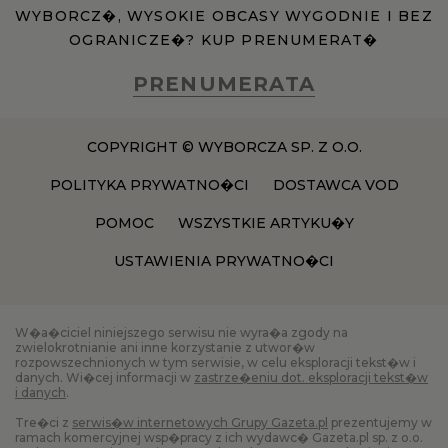
WYBORCZ�, WYSOKIE OBCASY WYGODNIE I BEZ
OGRANICZE�? KUP PRENUMERAT�
PRENUMERATA
COPYRIGHT © WYBORCZA SP. Z O.O.
POLITYKA PRYWATNO�CI
DOSTAWCA VOD
POMOC
WSZYSTKIE ARTYKU�Y
USTAWIENIA PRYWATNO�CI
W�a�ciciel niniejszego serwisu nie wyra�a zgody na
zwielokrotnianie ani inne korzystanie z utwor�w
rozpowszechnionych w tym serwisie, w celu eksploracji tekst�w i
danych. Wi�cej informacji w
zastrze�eniu dot. eksploracji tekst�w
i danych
.
Tre�ci z
serwis�w internetowych Grupy Gazeta.pl
prezentujemy w
ramach komercyjnej wsp�pracy z ich wydawc� Gazeta.pl sp. z o.o.