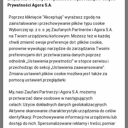
PUBLIO.PL
LUBLIN
Prywatności Agora S.A.
Te kotleciki są bogactwem żelaza z fasoli.
Poprzez kliknięcie "Akceptuję" wyrażasz zgodę na
KULTURALNYSKLEP.PL
ŁÓDŹ
zainstalowanie i przechowywanie plików typu cookie
Kaloryczność ok. 375 kcal
Wyborczej sp. z o. o. jej Zaufanych Partnerów i Agora S.A.
na Twoim urządzeniu końcowym. Możesz też w każdej
OLSZTYN
DZIECKO
chwili zmienić swoje preferencje dot. plików cookie,
Czas przygotowania: ok.30 minut
ponownie wywołując narzędzie do zarządzania Twoimi
ZDROWIE
OPOLE
preferencjami dot. przetwarzania danych poprzez
Przepis dla 1 osoby
odnośnik „Ustawienia prywatności” w stopce serwisu i
przechodząc do sekcji „Ustawienia zaawansowane”.
Dieta: wegetariańska / wegańska
POGODA
PŁOCK
Zmiana ustawień plików cookie możliwa jest także za
pomocą ustawień przeglądarki.
PODRÓŻE
POZNAŃ
My, nasi Zaufani Partnerzy i Agora S.A. możemy
Wegańskie kotleciki z fasoli i pieczarek
przetwarzać dane osobowe w następujących
podawane z mizerią z ogórka i kalarepy -
celach:
Użycie dokładnych danych geolokalizacyjnych.
RADOM
WIDEO
Aktywne skanowanie charakterystyki urządzenia do celów
składniki:
identyfikacji. Przechowywanie informacji na urządzeniu lub
dostęp do nich. Spersonalizowane reklamy i treści, pomiar
RYBNIK
FORUM