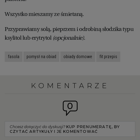
Wszystko mieszamy ze śmietaną.
Przyprawiamy solą, pieprzem i odrobiną słodzika typu
ksylitol lub erytrytol
(opcjonalnie).
fasola
pomysł na obiad
obiady domowe
fit przepis
KOMENTARZE
0
Chcesz dołączyć do dyskusji?
KUP PRENUMERATĘ, BY
CZYTAĆ ARTYKUŁY I JE KOMENTOWAĆ