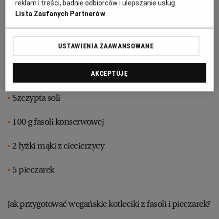
Kotleciki:
reklam i treści, badnie odbiorców i ulepszanie usług.
Lista Zaufanych Partnerów
RZESZÓW
1/4 cebuli
USTAWIENIA ZAAWANSOWANE
Szczypta pieprzu czarnego
SOSNOWIEC
1/3 łyżeczki tymianku
AKCEPTUJĘ
SZCZECIN
Szczypta soli
TORUŃ
100 g fasoli konserwowej
TRÓJMIASTO
2 łyżki mąki z ciecierzycy
5 pieczarek
WAŁBRZYCH
Jak przygotować wegańskie kotleciki z fasoli i pieczarek?
WARSZAWA