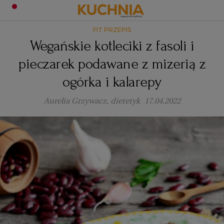
FIT PRZEPIS
PRZEPISY
Wegańskie kotleciki z fasoli i
Zaloguj się
pieczarek podawane z mizerią z
ŚNIADANIA
OKAZJE
ogórka i kalarepy
KUCHNIE ŚWIATA
HALLOWEEN
OBIADY
Aurelia Grzywacz, dietetyk
17.04.2022
BOŻE NARODZENIE
DANIA SEZONOWE
KUCHNIA WŁOSKA
KOLACJE
KUCHNIA BRYTYJSKA
KARNAWAŁ
PORADY
DESERY
KUCHNIA AFRYKAŃSKA
SZKOŁA GOTOWANIA
ZDROWA DIETA
WIELKANOC
ZUPY
KUCHNIA JAPOŃSKA
DO POCZYTANIA
WALENTYNKI
PORADY
CIASTA
DIETA