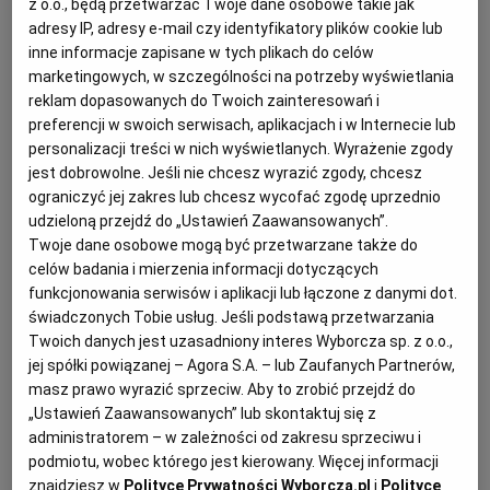
z o.o., będą przetwarzać Twoje dane osobowe takie jak
adresy IP, adresy e-mail czy identyfikatory plików cookie lub
KUCHNIA MEKSYKAŃSKA
DOMOWE PRZETWORY
WYBORCZA TV I VOD
BIQDATA
GLIWICE
inne informacje zapisane w tych plikach do celów
marketingowych, w szczególności na potrzeby wyświetlania
SOST, DIPY I INNE DODATKI
GORZÓW WIELKOPOLSKI
KUCHNIA INDYJSKA
TYLKO ZDROWIE
JUTRONAUCI
reklam dopasowanych do Twoich zainteresowań i
preferencji w swoich serwisach, aplikacjach i w Internecie lub
personalizacji treści w nich wyświetlanych. Wyrażenie zgody
KSIĄŻKI. MAGAZYN DO CZYTANIA
KUCHNIA HISZPAŃSKA
ARCHIWUM
KALISZ
jest dobrowolne. Jeśli nie chcesz wyrazić zgody, chcesz
ograniczyć jej zakres lub chcesz wycofać zgodę uprzednio
udzieloną przejdź do „Ustawień Zaawansowanych”.
KUCHNIA NIEMIECKA
NASZA EUROPA
INNE SERWISY
KATOWICE
Twoje dane osobowe mogą być przetwarzane także do
celów badania i mierzenia informacji dotyczących
funkcjonowania serwisów i aplikacji lub łączone z danymi dot.
SŁÓWKA. MAGAZYN O JĘZYKU
GAZETA.PL
KIELCE
świadczonych Tobie usług. Jeśli podstawą przetwarzania
Twoich danych jest uzasadniony interes Wyborcza sp. z o.o.,
KOSZALIN
TOK FM
jej spółki powiązanej – Agora S.A. – lub Zaufanych Partnerów,
masz prawo wyrazić sprzeciw. Aby to zrobić przejdź do
„Ustawień Zaawansowanych” lub skontaktuj się z
SPORT.PL
KRAKÓW
administratorem – w zależności od zakresu sprzeciwu i
Wegańskie kotleciki są bardzo smaczną alternatywą
podmiotu, wobec którego jest kierowany. Więcej informacji
dla tradycyjnych, mięsnych.
znajdziesz w
Polityce Prywatności Wyborcza.pl
i
Polityce