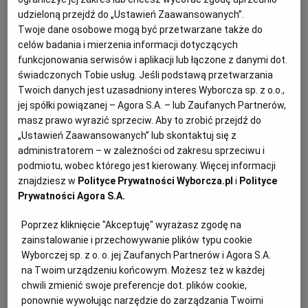
udzieloną przejdź do „Ustawień Zaawansowanych”.
KUCHNIA MEKSYKAŃSKA
DOMOWE PRZETWORY
WYBORCZA TV I VOD
BIQDATA
GLIWICE
Twoje dane osobowe mogą być przetwarzane także do
celów badania i mierzenia informacji dotyczących
funkcjonowania serwisów i aplikacji lub łączone z danymi dot.
SOST, DIPY I INNE DODATKI
GORZÓW WIELKOPOLSKI
KUCHNIA INDYJSKA
TYLKO ZDROWIE
JUTRONAUCI
świadczonych Tobie usług. Jeśli podstawą przetwarzania
Twoich danych jest uzasadniony interes Wyborcza sp. z o.o.,
KSIĄŻKI. MAGAZYN DO CZYTANIA
KUCHNIA HISZPAŃSKA
ARCHIWUM
KALISZ
jej spółki powiązanej – Agora S.A. – lub Zaufanych Partnerów,
masz prawo wyrazić sprzeciw. Aby to zrobić przejdź do
„Ustawień Zaawansowanych” lub skontaktuj się z
KUCHNIA NIEMIECKA
NASZA EUROPA
INNE SERWISY
KATOWICE
administratorem – w zależności od zakresu sprzeciwu i
podmiotu, wobec którego jest kierowany. Więcej informacji
znajdziesz w
Polityce Prywatności Wyborcza.pl
i
Polityce
SŁÓWKA. MAGAZYN O JĘZYKU
GAZETA.PL
KIELCE
Prywatności Agora S.A.
Wartości odżywcze: kalorie – 427 kcal; białko – 20,36 g;
Poprzez kliknięcie "Akceptuję" wyrażasz zgodę na
KOSZALIN
TOK FM
tłuszcze – 24,36 g; węglowodany – 37,73 g
zainstalowanie i przechowywanie plików typu cookie
Wyborczej sp. z o. o. jej Zaufanych Partnerów i Agora S.A.
na Twoim urządzeniu końcowym. Możesz też w każdej
Przepis dla 1 osoby
SPORT.PL
KRAKÓW
chwili zmienić swoje preferencje dot. plików cookie,
Czas przygotowania: 15 min
ponownie wywołując narzędzie do zarządzania Twoimi