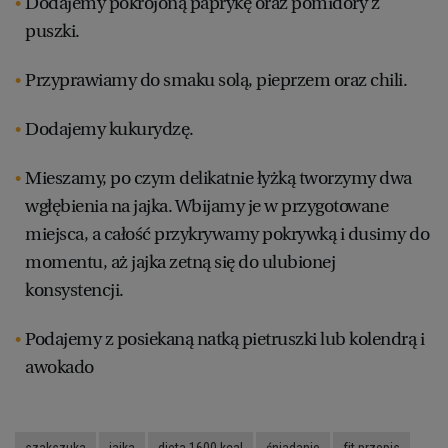
Dodajemy pokrojoną paprykę oraz pomidory z
WROCŁAW
puszki.
Przyprawiamy do smaku solą, pieprzem oraz chili.
ZAKOPANE
Dodajemy kukurydzę.
ZIELONA GÓRA
Mieszamy, po czym delikatnie łyżką tworzymy dwa
wgłębienia na jajka. Wbijamy je w przygotowane
miejsca, a całość przykrywamy pokrywką i dusimy do
momentu, aż jajka zetną się do ulubionej
konsystencji.
Podajemy z posiekaną natką pietruszki lub kolendrą i
awokado
szakszuka
jajka
dieta 1600 kcal
śniadanie
fit przepis