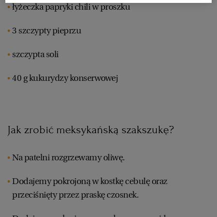
łyżeczka papryki chili w proszku
RZESZÓW
3 szczypty pieprzu
szczypta soli
SOSNOWIEC
40 g kukurydzy konserwowej
SZCZECIN
TORUŃ
Jak zrobić meksykańską szakszukę?
TRÓJMIASTO
Na patelni rozgrzewamy oliwę.
WAŁBRZYCH
Dodajemy pokrojoną w kostkę cebulę oraz
przeciśnięty przez praskę czosnek.
WARSZAWA