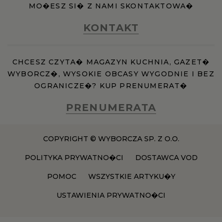
MO�ESZ SI� Z NAMI SKONTAKTOWA�
KONTAKT
CHCESZ CZYTA� MAGAZYN KUCHNIA, GAZET�
WYBORCZ�, WYSOKIE OBCASY WYGODNIE I BEZ
OGRANICZE�? KUP PRENUMERAT�
PRENUMERATA
COPYRIGHT © WYBORCZA SP. Z O.O.
POLITYKA PRYWATNO�CI
DOSTAWCA VOD
POMOC
WSZYSTKIE ARTYKU�Y
USTAWIENIA PRYWATNO�CI