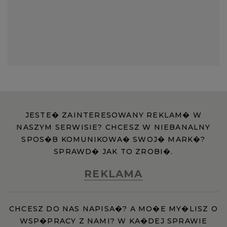
JESTE� ZAINTERESOWANY REKLAM� W
NASZYM SERWISIE? CHCESZ W NIEBANALNY
SPOS�B KOMUNIKOWA� SWOJ� MARK�?
SPRAWD� JAK TO ZROBI�.
REKLAMA
CHCESZ DO NAS NAPISA�? A MO�E MY�LISZ O
WSP�PRACY Z NAMI? W KA�DEJ SPRAWIE