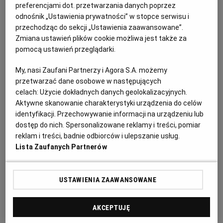
PUBLIO.PL
LUBLIN
preferencjami dot. przetwarzania danych poprzez
odnośnik „Ustawienia prywatności” w stopce serwisu i
przechodząc do sekcji „Ustawienia zaawansowane”.
Meksykańska szakszuka – składniki:
KULTURALNYSKLEP.PL
ŁÓDŹ
Zmiana ustawień plików cookie możliwa jest także za
pomocą ustawień przeglądarki.
2 jajka
OLSZTYN
DZIECKO
My, nasi Zaufani Partnerzy i Agora S.A. możemy
przetwarzać dane osobowe w następujących
1/3 awokado
celach:
Użycie dokładnych danych geolokalizacyjnych.
ZDROWIE
OPOLE
Aktywne skanowanie charakterystyki urządzenia do celów
1/2 cebuli
identyfikacji. Przechowywanie informacji na urządzeniu lub
dostęp do nich. Spersonalizowane reklamy i treści, pomiar
POGODA
PŁOCK
ząbek czosnku
reklam i treści, badnie odbiorców i ulepszanie usług.
Lista Zaufanych Partnerów
1/2 łyżki oliwy z oliwek
PODRÓŻE
POZNAŃ
USTAWIENIA ZAAWANSOWANE
2 łyżeczki siekanej natki pietruszki
RADOM
WIDEO
200 g pomidorów w puszce
AKCEPTUJĘ
RYBNIK
FORUM