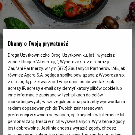
PODRÓŻE KULINARNE
DOMOWE PRZYJĘCIE
KUCHNIA CHIŃSKA
NASZE SERWISY
FIT PRZEPISY
NAPOJE
ZAKUPY
HISTORIE KULINARNE
SPRZĘT KUCHENNY
SERWISY LOKALNE
KUCHNIA TAJSKA
SAŁATKI
WEGE
GRILL
Dbamy o Twoją prywatność
Pomysł na śniadanie: Meksykańska szakszuka
(Shutterstock)
FELIETONY KULINARNE
KUCHNIA GRECKA
WYBORCZA.PL
MAKARONY
BIAŁYSTOK
WEGAN
Droga Użytkowniczko, Drogi Użytkowniku, jeśli wyrazisz
zgodę klikając "Akceptuję", Wyborcza sp. z o.o. oraz jej
Szakszuka występuje w dziesiątkach
Zaufani Partnerzy, w tym [
872
] Zaufanych Partnerów IAB, jak
KUCHNIA PORTUGALSKA
KSIĄŻKI KULINARNE
BIELSKO-BIAŁA
BEZ GLUTENU
MAGAZYNY
DRÓB
również Agora S.A. będąca spółką powiązaną z Wyborcza sp.
różnych odmian. Na śniadanie albo
z o.o., będą przetwarzać Twoje dane osobowe takie jak
kolację proponujemy jej meksykańską
adresy IP, adresy e-mail czy identyfikatory plików cookie lub
KUCHNIA FRANCUSKA
WYBORCZA CLASSIC
DUŻY FORMAT
SZEF KUCHNI
BYDGOSZCZ
MIĘSA
wariację, nieco bardziej ostrą, z dodatkiem
inne informacje zapisane w tych plikach do celów
marketingowych, w szczególności na potrzeby wyświetlania
awokado.
KUCHNIA AMERYKAŃSKA
WOLNA SOBOTA
WYBORCZA.BIZ
CZĘSTOCHOWA
RYBY
reklam dopasowanych do Twoich zainteresowań i
preferencji w swoich serwisach, aplikacjach i w Internecie lub
personalizacji treści w nich wyświetlanych. Wyrażenie zgody
WYSOKIE OBCASY
KUCHNIA POLSKA
ALE HISTORIA
PRZEKĄSKI
ELBLĄG
jest dobrowolne. Jeśli nie chcesz wyrazić zgody, chcesz
ograniczyć jej zakres lub chcesz wycofać zgodę uprzednio