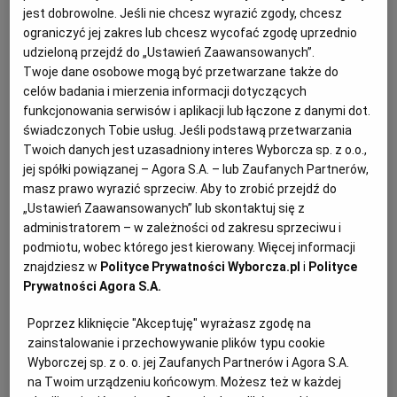
jest dobrowolne. Jeśli nie chcesz wyrazić zgody, chcesz
KUCHNIA MEKSYKAŃSKA
DOMOWE PRZETWORY
WYBORCZA TV I VOD
BIQDATA
GLIWICE
ograniczyć jej zakres lub chcesz wycofać zgodę uprzednio
udzieloną przejdź do „Ustawień Zaawansowanych”.
Twoje dane osobowe mogą być przetwarzane także do
SOST, DIPY I INNE DODATKI
GORZÓW WIELKOPOLSKI
KUCHNIA INDYJSKA
TYLKO ZDROWIE
JUTRONAUCI
celów badania i mierzenia informacji dotyczących
funkcjonowania serwisów i aplikacji lub łączone z danymi dot.
świadczonych Tobie usług. Jeśli podstawą przetwarzania
KSIĄŻKI. MAGAZYN DO CZYTANIA
KUCHNIA HISZPAŃSKA
ARCHIWUM
KALISZ
Twoich danych jest uzasadniony interes Wyborcza sp. z o.o.,
jej spółki powiązanej – Agora S.A. – lub Zaufanych Partnerów,
KUCHNIA NIEMIECKA
NASZA EUROPA
INNE SERWISY
KATOWICE
masz prawo wyrazić sprzeciw. Aby to zrobić przejdź do
„Ustawień Zaawansowanych” lub skontaktuj się z
Wartości odżywcze: kalorie - 388 kcal; białko - 25,18 g;
administratorem – w zależności od zakresu sprzeciwu i
SŁÓWKA. MAGAZYN O JĘZYKU
GAZETA.PL
KIELCE
podmiotu, wobec którego jest kierowany. Więcej informacji
tłuszcze - 13,83 g; węglowodany - 44,18 g
znajdziesz w
Polityce Prywatności Wyborcza.pl
i
Polityce
Prywatności Agora S.A.
Przepis dla 1 osoby
KOSZALIN
TOK FM
Czas przygotowania: 10 min
Poprzez kliknięcie "Akceptuję" wyrażasz zgodę na
zainstalowanie i przechowywanie plików typu cookie
Dieta wegańska
SPORT.PL
KRAKÓW
Wyborczej sp. z o. o. jej Zaufanych Partnerów i Agora S.A.
na Twoim urządzeniu końcowym. Możesz też w każdej