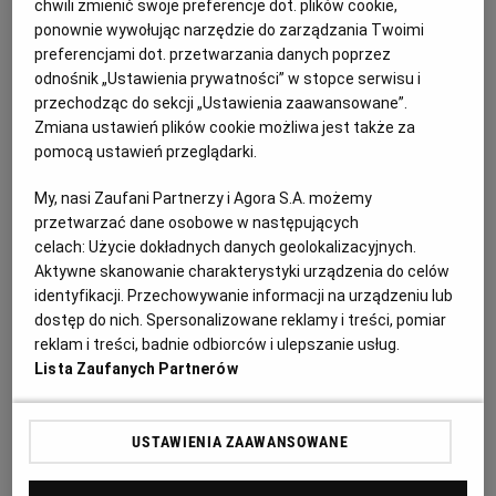
chwili zmienić swoje preferencje dot. plików cookie,
PUBLIO.PL
LUBLIN
Tofucznica z pieczarkami – składniki:
ponownie wywołując narzędzie do zarządzania Twoimi
preferencjami dot. przetwarzania danych poprzez
KULTURALNYSKLEP.PL
ŁÓDŹ
odnośnik „Ustawienia prywatności” w stopce serwisu i
90 g tofu tradycyjnego, naturalnego
przechodząc do sekcji „Ustawienia zaawansowane”.
Zmiana ustawień plików cookie możliwa jest także za
OLSZTYN
DZIECKO
1/2 cebuli
pomocą ustawień przeglądarki.
My, nasi Zaufani Partnerzy i Agora S.A. możemy
1/2 łyżki oliwy z oliwek
ZDROWIE
OPOLE
przetwarzać dane osobowe w następujących
celach:
Użycie dokładnych danych geolokalizacyjnych.
100 g papryki czerwonej
Aktywne skanowanie charakterystyki urządzenia do celów
POGODA
PŁOCK
identyfikacji. Przechowywanie informacji na urządzeniu lub
1/4 łyżeczki kurkumy
dostęp do nich. Spersonalizowane reklamy i treści, pomiar
reklam i treści, badnie odbiorców i ulepszanie usług.
PODRÓŻE
POZNAŃ
2 szczypty pieprzu
Lista Zaufanych Partnerów
RADOM
WIDEO
garść roszponki
USTAWIENIA ZAAWANSOWANE
1/3 łyżeczki soli
RYBNIK
FORUM