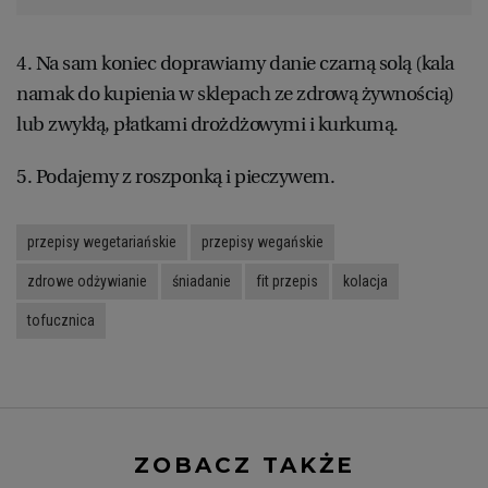
4. Na sam koniec doprawiamy danie czarną solą (kala
namak do kupienia w sklepach ze zdrową żywnością)
lub zwykłą, płatkami drożdżowymi i kurkumą.
5. Podajemy z roszponką i pieczywem.
przepisy wegetariańskie
przepisy wegańskie
zdrowe odżywianie
śniadanie
fit przepis
kolacja
tofucznica
ZOBACZ TAKŻE