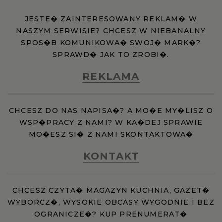
JESTE� ZAINTERESOWANY REKLAM� W
NASZYM SERWISIE? CHCESZ W NIEBANALNY
SPOS�B KOMUNIKOWA� SWOJ� MARK�?
SPRAWD� JAK TO ZROBI�.
REKLAMA
CHCESZ DO NAS NAPISA�? A MO�E MY�LISZ O
WSP�PRACY Z NAMI? W KA�DEJ SPRAWIE
MO�ESZ SI� Z NAMI SKONTAKTOWA�
KONTAKT
CHCESZ CZYTA� MAGAZYN KUCHNIA, GAZET�
WYBORCZ�, WYSOKIE OBCASY WYGODNIE I BEZ
OGRANICZE�? KUP PRENUMERAT�