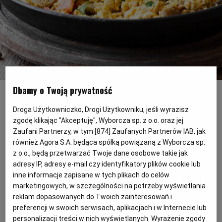
PODRÓŻE KULINARNE
DOMOWE PRZYJĘCIE
KUCHNIA CHIŃSKA
NASZE SERWISY
FIT PRZEPISY
NAPOJE
ZAKUPY
HISTORIE KULINARNE
SPRZĘT KUCHENNY
SERWISY LOKALNE
KUCHNIA TAJSKA
SAŁATKI
WEGE
GRILL
Vege przepis na tofucznicę z pieczarkami
(Shutterstock)
FELIETONY KULINARNE
KUCHNIA GRECKA
WYBORCZA.PL
MAKARONY
BIAŁYSTOK
WEGAN
Dbamy o Twoją prywatność
Tofucznica, czyli wegańska wersja
Droga Użytkowniczko, Drogi Użytkowniku, jeśli wyrazisz
KUCHNIA PORTUGALSKA
KSIĄŻKI KULINARNE
BIELSKO-BIAŁA
BEZ GLUTENU
MAGAZYNY
DRÓB
zgodę klikając "Akceptuję", Wyborcza sp. z o.o. oraz jej
jajecznicy, nie tylko na śniadanie. W naszej
Zaufani Partnerzy, w tym [
874
] Zaufanych Partnerów IAB, jak
wersji z pieczarkami.
również Agora S.A. będąca spółką powiązaną z Wyborcza sp.
KUCHNIA FRANCUSKA
WYBORCZA CLASSIC
DUŻY FORMAT
SZEF KUCHNI
BYDGOSZCZ
MIĘSA
z o.o., będą przetwarzać Twoje dane osobowe takie jak
adresy IP, adresy e-mail czy identyfikatory plików cookie lub
inne informacje zapisane w tych plikach do celów
KUCHNIA AMERYKAŃSKA
WOLNA SOBOTA
WYBORCZA.BIZ
CZĘSTOCHOWA
RYBY
marketingowych, w szczególności na potrzeby wyświetlania
reklam dopasowanych do Twoich zainteresowań i
WYSOKIE OBCASY
KUCHNIA POLSKA
ALE HISTORIA
PRZEKĄSKI
ELBLĄG
preferencji w swoich serwisach, aplikacjach i w Internecie lub
personalizacji treści w nich wyświetlanych. Wyrażenie zgody