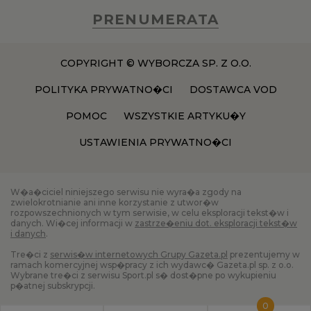
PRENUMERATA
COPYRIGHT © WYBORCZA SP. Z O.O.
POLITYKA PRYWATNO�CI
DOSTAWCA VOD
POMOC
WSZYSTKIE ARTYKU�Y
USTAWIENIA PRYWATNO�CI
W�a�ciciel niniejszego serwisu nie wyra�a zgody na
zwielokrotnianie ani inne korzystanie z utwor�w
rozpowszechnionych w tym serwisie, w celu eksploracji tekst�w i
danych. Wi�cej informacji w
zastrze�eniu dot. eksploracji tekst�w
i danych
.
Tre�ci z
serwis�w internetowych Grupy Gazeta.pl
prezentujemy w
ramach komercyjnej wsp�pracy z ich wydawc� Gazeta.pl sp. z o.o.
Wybrane tre�ci z serwisu Sport.pl s� dost�pne po wykupieniu
p�atnej subskrypcji.
0