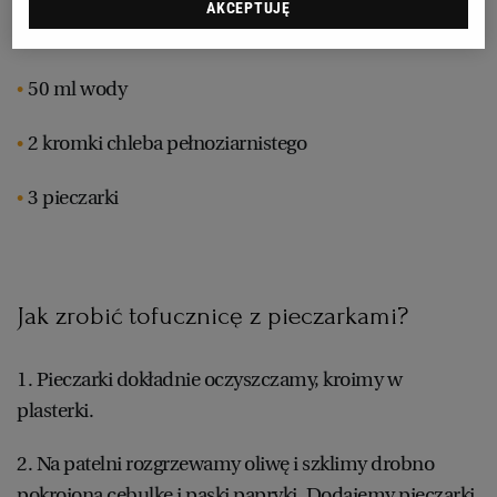
AKCEPTUJĘ
łyżka płatków drożdżowych
RZESZÓW
50 ml wody
SOSNOWIEC
2 kromki chleba pełnoziarnistego
SZCZECIN
3 pieczarki
TORUŃ
Jak zrobić tofucznicę z pieczarkami?
TRÓJMIASTO
1. Pieczarki dokładnie oczyszczamy, kroimy w
WAŁBRZYCH
plasterki.
WARSZAWA
2. Na patelni rozgrzewamy oliwę i szklimy drobno
pokrojoną cebulkę i paski papryki. Dodajemy pieczarki