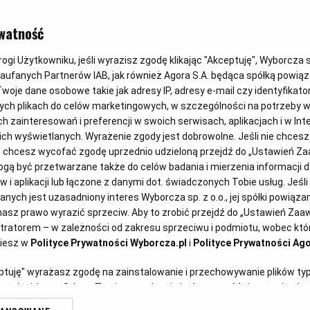
ŚNIADANIE
watność
Omlet twar
gi Użytkowniku, jeśli wyrazisz zgodę klikając "Akceptuję", Wyborcza sp.
Zaufanych Partnerów IAB, jak również Agora S.A. będąca spółką powią
woje dane osobowe takie jak adresy IP, adresy e-mail czy identyfikator
ych plikach do celów marketingowych, w szczególności na potrzeby w
Aurelia Grzywacz, dietetyk
23
zainteresowań i preferencji w swoich serwisach, aplikacjach i w Inte
 nich wyświetlanych. Wyrażenie zgody jest dobrowolne. Jeśli nie chces
lub chcesz wycofać zgodę uprzednio udzieloną przejdź do „Ustawień 
ą być przetwarzane także do celów badania i mierzenia informacji 
 i aplikacji lub łączone z danymi dot. świadczonych Tobie usług. Jeśl
ych jest uzasadniony interes Wyborcza sp. z o.o., jej spółki powiązane
wy z owocami
asz prawo wyrazić sprzeciw. Aby to zrobić przejdź do „Ustawień Za
stratorem – w zależności od zakresu sprzeciwu i podmiotu, wobec któr
ziesz w
Polityce Prywatności Wyborcza.pl
i
Polityce Prywatności Ago
eptuję" wyrażasz zgodę na zainstalowanie i przechowywanie plików ty
artnerów i Agora S.A. na Twoim urządzeniu końcowym. Możesz też w każ
plików cookie, ponownie wywołując narzędzie do zarządzania Twoimi p
edyś omletów na słodko? Jeśli nie,