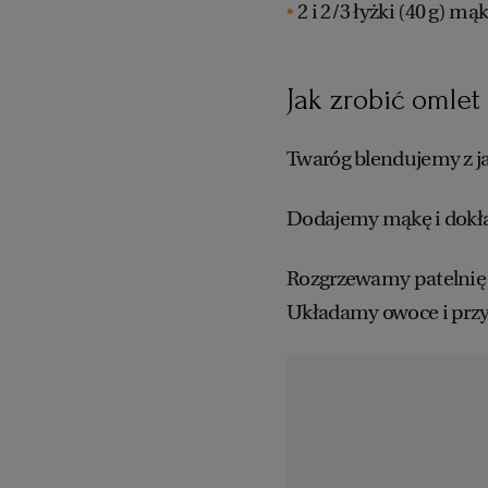
2 i 2/3 łyżki (40 g) mą
Jak zrobić omle
Twaróg blendujemy z ja
Dodajemy mąkę i dokł
Rozgrzewamy patelnię z
Układamy owoce i przy