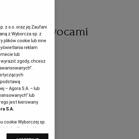
ogowy z owocami
 z o.o. oraz jej Zaufani
zaną z Wyborcza sp. z
y plików cookie lub inne
yświetlania reklam
.02.2022
rnecie lub
z wyrazić zgody, chcesz
Zaawansowanych”.
dotyczących
i podstawą
j – Agora S.A. – lub
awansowanych” lub
ego jest kierowany.
ra S.A.
pu cookie Wyborczej sp.
dej chwili zmienić
referencjami dot.