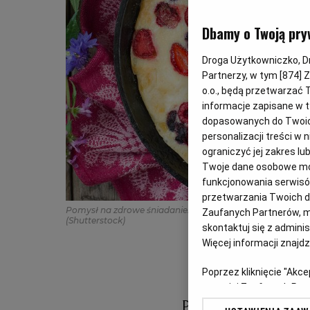
Dbamy o Twoją pry
Droga Użytkowniczko, Dro
Partnerzy, w tym [
874
] 
o.o., będą przetwarzać T
informacje zapisane w t
dopasowanych do Twoich 
personalizacji treści w
ograniczyć jej zakres 
Twoje dane osobowe mog
funkcjonowania serwisów
przetwarzania Twoich dan
Pomysł na zdrowe śniadanie: przepis na omlet twarogo
Zaufanych Partnerów, m
(Shutterstock)
skontaktuj się z admini
Więcej informacji znajd
Poprzez kliknięcie "Akc
z o. o. jej Zaufanych P
swoje preferencje dot. 
Próbowaliście ki