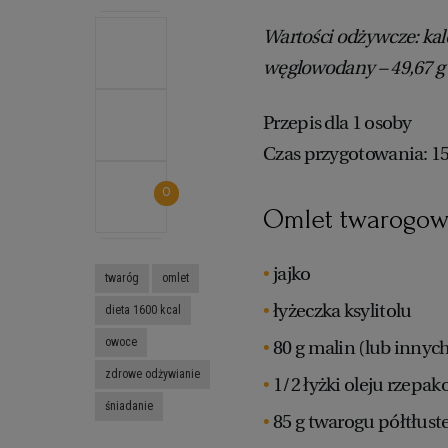
Wartości odżywcze: kalor
węglowodany – 49,67 g
Przepis dla 1 osoby
Czas przygotowania: 1
0
Omlet twarogowy
jajko
twaróg
omlet
łyżeczka ksylitolu
dieta 1600 kcal
owoce
80 g malin (lub inny
zdrowe odżywianie
1/2 łyżki oleju rzepa
śniadanie
85 g twarogu półtłus