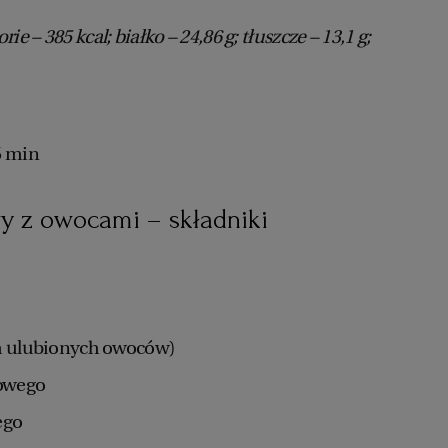
ie – 385 kcal; białko – 24,86 g; tłuszcze – 13,1 g;
5 min
 z owocami – składniki
ch ulubionych owoców)
kowego
tego