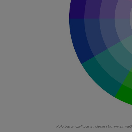
Koło barw, czyli barwy ciepłe i barwy zimne
S