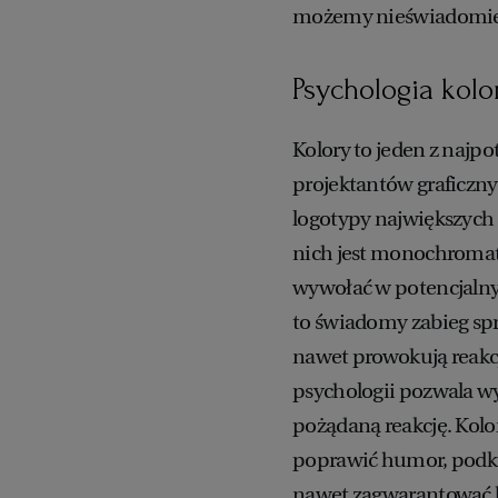
możemy nieświadomie 
Psychologia kol
Kolory to jeden z naj
projektantów graficzn
logotypy największych 
nich jest monochromat
wywołać w potencjalnych
to świadomy zabieg spr
nawet prowokują reakcje
psychologii pozwala wy
pożądaną reakcję. Kolo
poprawić humor, podkre
nawet zagwarantować k