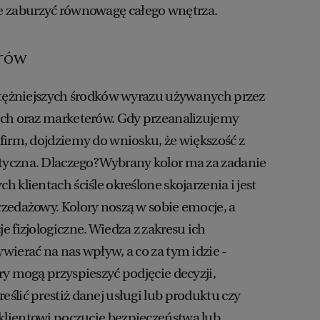
zaburzyć równowagę całego wnętrza.
orów
potężniejszych środków wyrazu używanych przez
ych oraz marketerów. Gdy przeanalizujemy
firm, dojdziemy do wniosku, że większość z
yczna. Dlaczego? Wybrany kolor ma za zadanie
 klientach ściśle określone skojarzenia i jest
zedażowy. Kolory noszą w sobie emocje, a
 fizjologiczne. Wiedza z zakresu ich
wierać na nas wpływ, a co za tym idzie -
ry mogą przyspieszyć podjęcie decyzji,
ślić prestiż danej usługi lub produktu czy
lientowi poczucie bezpieczeństwa lub