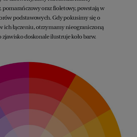
y, pomarańczowy oraz fioletowy, powstają w
lorów podstawowych. Gdy pokusimy się o
w ich łączeniu, otrzymamy nieograniczoną
o zjawisko doskonale ilustruje koło barw.