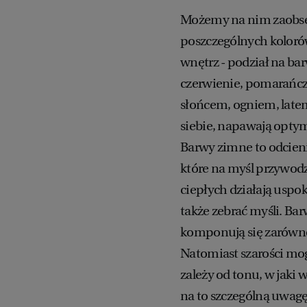
Możemy na nim zaobse
poszczególnych kolorów
wnętrz - podział na ba
czerwienie, pomarańcze,
słońcem, ogniem, latem
siebie, napawają optym
Barwy zimne to odcieni
które na myśl przywodz
ciepłych działają uspok
także zebrać myśli. Bar
komponują się zarówno
Natomiast szarości mog
zależy od tonu, w jaki 
na to szczególną uwa