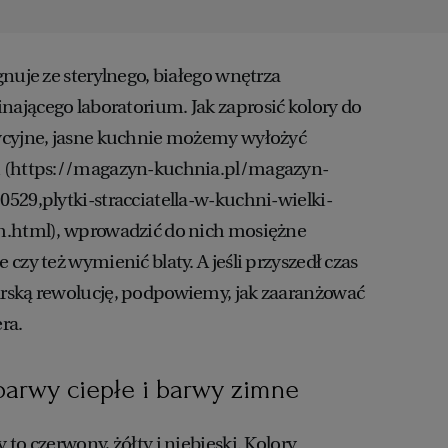
nuje ze sterylnego, białego wnętrza
jącego laboratorium. Jak zaprosić kolory do
ycyjne, jasne kuchnie możemy wyłożyć
i (https://magazyn-kuchnia.pl/magazyn-
529,plytki-stracciatella-w-kuchni-wielki-
h.html), wprowadzić do nich mosiężne
czy też wymienić blaty. A jeśli przyszedł czas
rską rewolucję, podpowiemy, jak zaaranżować
ra.
 barwy ciepłe i barwy zimne
to czerwony, żółty i niebieski. Kolory