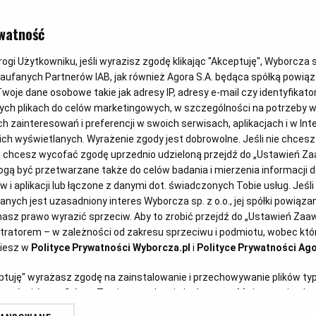
ARANŻACJE KUCHNI
watność
Kolory w kuc
gi Użytkowniku, jeśli wyrazisz zgodę klikając "Akceptuję", Wyborcza sp.
Zaufanych Partnerów IAB, jak również Agora S.A. będąca spółką powią
łączyć?
woje dane osobowe takie jak adresy IP, adresy e-mail czy identyfikator
ych plikach do celów marketingowych, w szczególności na potrzeby w
zainteresowań i preferencji w swoich serwisach, aplikacjach i w Inte
 nich wyświetlanych. Wyrażenie zgody jest dobrowolne. Jeśli nie chces
Julia Kącka
20.07.2022
lub chcesz wycofać zgodę uprzednio udzieloną przejdź do „Ustawień 
ą być przetwarzane także do celów badania i mierzenia informacji 
 i aplikacji lub łączone z danymi dot. świadczonych Tobie usług. Jeśl
ych jest uzasadniony interes Wyborcza sp. z o.o., jej spółki powiązane
asz prawo wyrazić sprzeciw. Aby to zrobić przejdź do „Ustawień Za
stratorem – w zależności od zakresu sprzeciwu i podmiotu, wobec któr
ziesz w
Polityce Prywatności Wyborcza.pl
i
Polityce Prywatności Ago
eptuję" wyrażasz zgodę na zainstalowanie i przechowywanie plików ty
artnerów i Agora S.A. na Twoim urządzeniu końcowym. Możesz też w każ
plików cookie, ponownie wywołując narzędzie do zarządzania Twoimi p
rmonię w przestrzeni pełnej barw?