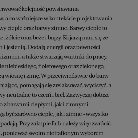
rwować kolejność powstawania
, a co ważniejsze w kontekście projektowania
rwy ciepłe oraz barwy zimne. Barwy ciepłe to
 żółcie oraz beże i brązy. Kojarzą nam się ze
 i jesienią. Dodają energii oraz pewności
izmem, a także stwarzają warunki do pracy.
e niebieskiego, fioletowego oraz zielonego,
ą wiosnę i zimę. W przeciwieństwie do barw
ajająco, pomagają się zrelaksować, wyciszyć, a
wy neutralne to czerń i biel. Zazwyczaj dobrze
 z barwami ciepłymi, jak i zimnymi.
ą być zarówno ciepłe, jak i zimne - wszystko
wpadają. Przy zakupie farb należy więc zwrócić
gę, ponieważ swoim nietrafionym wyborem