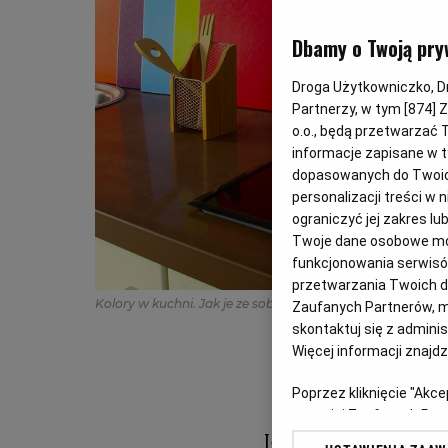
Dbamy o Twoją pry
Droga Użytkowniczko, Dro
Partnerzy, w tym [
874
] 
o.o., będą przetwarzać T
informacje zapisane w t
dopasowanych do Twoich 
personalizacji treści w
ograniczyć jej zakres 
Twoje dane osobowe mog
funkcjonowania serwisów
przetwarzania Twoich dan
Kolory w kuchni. Jak je ze sobą łączyć?
(Shutterstock)
Zaufanych Partnerów, m
skontaktuj się z admini
Więcej informacji znajd
Poprzez kliknięcie "Akc
z o. o. jej Zaufanych P
swoje preferencje dot. 
Jak osiągnąć ha