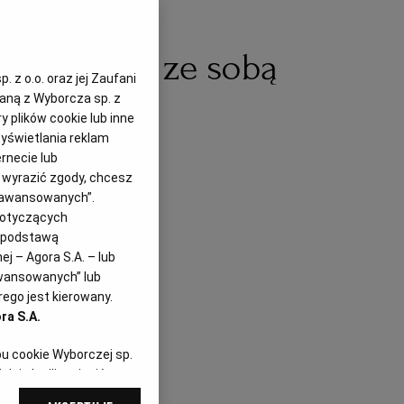
hni. Jak je ze sobą
 z o.o. oraz jej Zaufani
zaną z Wyborcza sp. z
y plików cookie lub inne
yświetlania reklam
rnecie lub
z wyrazić zgody, chcesz
Zaawansowanych”.
dotyczących
i podstawą
j – Agora S.A. – lub
awansowanych” lub
ego jest kierowany.
ra S.A.
pu cookie Wyborczej sp.
dej chwili zmienić
referencjami dot.