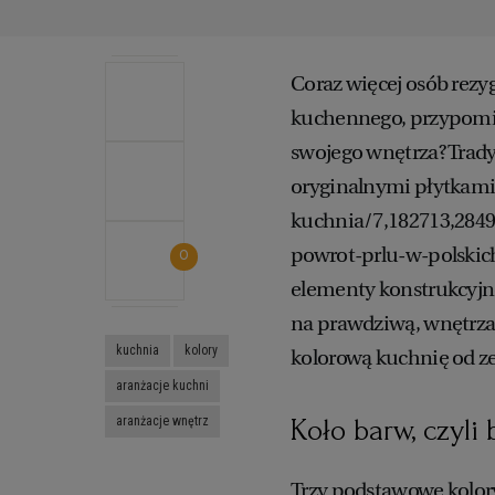
Coraz więcej osób rezyg
kuchennego, przypomina
swojego wnętrza? Trad
oryginalnymi płytkam
kuchnia/7,182713,28490
powrot-prlu-w-polskic
0
elementy konstrukcyjne 
na prawdziwą, wnętrza
kuchnia
kolory
kolorową kuchnię od ze
aranżacje kuchni
aranżacje wnętrz
Koło barw, czyli
Trzy podstawowe kolory 