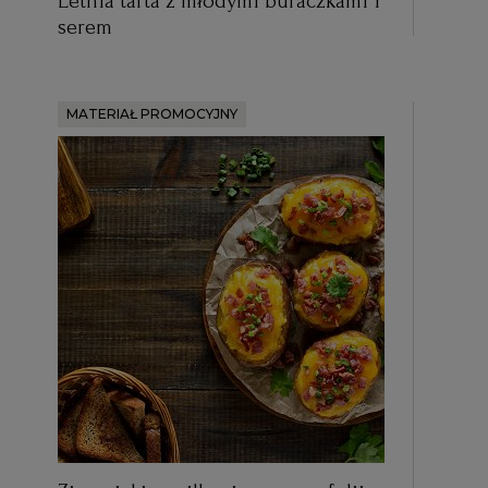
Letnia tarta z młodymi buraczkami i
serem
MATERIAŁ PROMOCYJNY