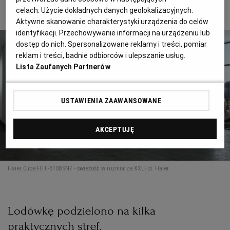
celach:
Użycie dokładnych danych geolokalizacyjnych.
świeżość i smak.
Aktywne skanowanie charakterystyki urządzenia do celów
RZESZÓW
identyfikacji. Przechowywanie informacji na urządzeniu lub
dostęp do nich. Spersonalizowane reklamy i treści, pomiar
reklam i treści, badnie odbiorców i ulepszanie usług.
SOSNOWIEC
Lista Zaufanych Partnerów
SZCZECIN
USTAWIENIA ZAAWANSOWANE
TORUŃ
AKCEPTUJĘ
TRÓJMIASTO
Haier Cube HTF-610DSN7 - świeżość w rozmiarze XXL
Fot. Haier
WAŁBRZYCH
Lodówkę podzielono na kilka
WARSZAWA
praktycznych stref.