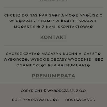
CHCESZ DO NAS NAPISA�? A MO�E MY�LISZ O
WSP�PRACY Z NAMI? W KA�DEJ SPRAWIE
MO�ESZ SI� Z NAMI SKONTAKTOWA�
KONTAKT
CHCESZ CZYTA� MAGAZYN KUCHNIA, GAZET�
WYBORCZ�, WYSOKIE OBCASY WYGODNIE I BEZ
OGRANICZE�? KUP PRENUMERAT�
PRENUMERATA
COPYRIGHT © WYBORCZA SP. Z O.O.
POLITYKA PRYWATNO�CI
DOSTAWCA VOD