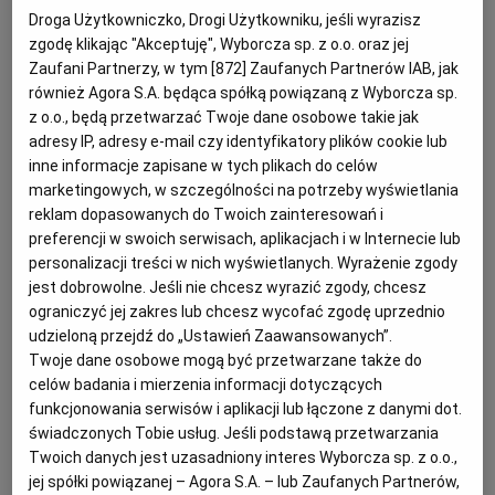
zakupy. To właśnie o tych wszystkich
Droga Użytkowniczko, Drogi Użytkowniku, jeśli wyrazisz
KUCHNIA MEKSYKAŃSKA
DOMOWE PRZETWORY
WYBORCZA TV I VOD
BIQDATA
GLIWICE
zgodę klikając "Akceptuję", Wyborcza sp. z o.o. oraz jej
wyzwaniach myśleli inżynierowie firmy
Zaufani Partnerzy, w tym [
872
] Zaufanych Partnerów IAB, jak
Haier, projektujący nową lodówkę Cube
również Agora S.A. będąca spółką powiązaną z Wyborcza sp.
SOST, DIPY I INNE DODATKI
GORZÓW WIELKOPOLSKI
KUCHNIA INDYJSKA
TYLKO ZDROWIE
JUTRONAUCI
z o.o., będą przetwarzać Twoje dane osobowe takie jak
HTF-610DSN7.
adresy IP, adresy e-mail czy identyfikatory plików cookie lub
inne informacje zapisane w tych plikach do celów
KSIĄŻKI. MAGAZYN DO CZYTANIA
KUCHNIA HISZPAŃSKA
ARCHIWUM
KALISZ
marketingowych, w szczególności na potrzeby wyświetlania
reklam dopasowanych do Twoich zainteresowań i
KUCHNIA NIEMIECKA
NASZA EUROPA
INNE SERWISY
KATOWICE
preferencji w swoich serwisach, aplikacjach i w Internecie lub
personalizacji treści w nich wyświetlanych. Wyrażenie zgody
jest dobrowolne. Jeśli nie chcesz wyrazić zgody, chcesz
SŁÓWKA. MAGAZYN O JĘZYKU
GAZETA.PL
KIELCE
ograniczyć jej zakres lub chcesz wycofać zgodę uprzednio
udzieloną przejdź do „Ustawień Zaawansowanych”.
Twoje dane osobowe mogą być przetwarzane także do
KOSZALIN
TOK FM
celów badania i mierzenia informacji dotyczących
funkcjonowania serwisów i aplikacji lub łączone z danymi dot.
świadczonych Tobie usług. Jeśli podstawą przetwarzania
SPORT.PL
KRAKÓW
Twoich danych jest uzasadniony interes Wyborcza sp. z o.o.,
jej spółki powiązanej – Agora S.A. – lub Zaufanych Partnerów,