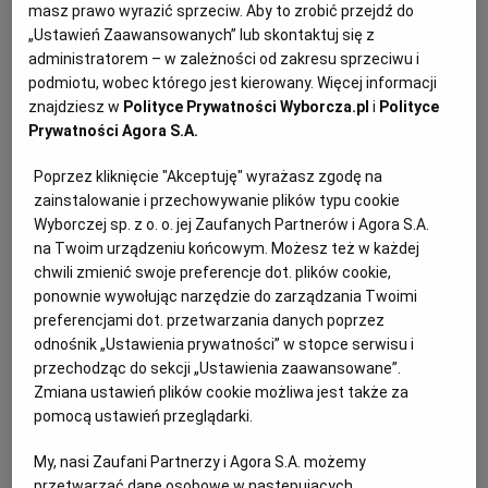
PUBLIO.PL
LUBLIN
masz prawo wyrazić sprzeciw. Aby to zrobić przejdź do
„Ustawień Zaawansowanych” lub skontaktuj się z
administratorem – w zależności od zakresu sprzeciwu i
KULTURALNYSKLEP.PL
ŁÓDŹ
podmiotu, wobec którego jest kierowany. Więcej informacji
Cube HTF-610DSN7 to ciekawie zaprojektowane,
znajdziesz w
Polityce Prywatności Wyborcza.pl
i
Polityce
czterodrzwiowe urządzenie w rozmiarze XXL ze
Prywatności Agora S.A.
OLSZTYN
DZIECKO
specjalnymi strefami pozwalającymi dłużej utrzymać
Poprzez kliknięcie "Akceptuję" wyrażasz zgodę na
świeżość przechowywanych produktów i autorskim
zainstalowanie i przechowywanie plików typu cookie
ZDROWIE
OPOLE
systemem antybakteryjnym ABT. Haier twierdzi, że
Wyborczej sp. z o. o. jej Zaufanych Partnerów i Agora S.A.
potrafi on usunąć aż 99,9% bakterii.
na Twoim urządzeniu końcowym. Możesz też w każdej
chwili zmienić swoje preferencje dot. plików cookie,
POGODA
PŁOCK
ponownie wywołując narzędzie do zarządzania Twoimi
Wielką ciekawostką jest to, że przy standardowych
preferencjami dot. przetwarzania danych poprzez
wymiarach lodówki udało się wygospodarować aż 20%
PODRÓŻE
POZNAŃ
odnośnik „Ustawienia prywatności” w stopce serwisu i
więcej miejsca do przechowywania żywności. Dzięki
przechodząc do sekcji „Ustawienia zaawansowane”.
temu możemy zrobić dużo większe zakupy niż zwykle,
Zmiana ustawień plików cookie możliwa jest także za
RADOM
WIDEO
pomocą ustawień przeglądarki.
ale nie trzeba się obawiać, że cokolwiek się zmarnuje.
Wszystko dzięki technologii Fresher Techs pozwalającej
My, nasi Zaufani Partnerzy i Agora S.A. możemy
RYBNIK
FORUM
produktom zamkniętym w lodówce zachować
przetwarzać dane osobowe w następujących