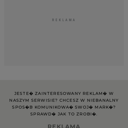
JESTE� ZAINTERESOWANY REKLAM� W
NASZYM SERWISIE? CHCESZ W NIEBANALNY
SPOS�B KOMUNIKOWA� SWOJ� MARK�?
SPRAWD� JAK TO ZROBI�.
REKLAMA