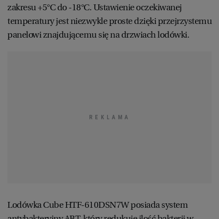
zakresu +5°C do -18°C. Ustawienie oczekiwanej
temperatury jest niezwykle proste dzięki przejrzystemu
panelowi znajdującemu się na drzwiach lodówki.
Lodówka Cube HTF-610DSN7W posiada system
antybakteryjny ABT, który redukuje ilość bakterii w