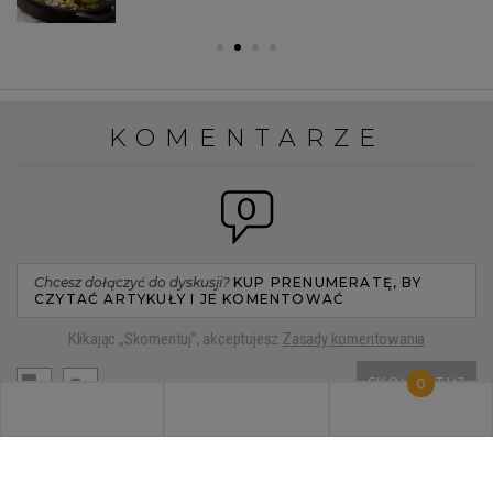
KOMENTARZE
0
Chcesz dołączyć do dyskusji?
KUP PRENUMERATĘ, BY
CZYTAĆ ARTYKUŁY I JE KOMENTOWAĆ
Klikając „Skomentuj”, akceptujesz
Zasady komentowania
SKOMENTUJ
0