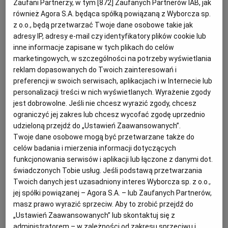
Zaufani Partnerzy, w tym [
872
] Zaufanych Partnerów IAB, jak
również Agora S.A. będąca spółką powiązaną z Wyborcza sp.
KUCHNIA MEKSYKAŃSKA
DOMOWE PRZETWORY
WYBORCZA TV I VOD
BIQDATA
GLIWICE
z o.o., będą przetwarzać Twoje dane osobowe takie jak
adresy IP, adresy e-mail czy identyfikatory plików cookie lub
SOST, DIPY I INNE DODATKI
GORZÓW WIELKOPOLSKI
KUCHNIA INDYJSKA
TYLKO ZDROWIE
JUTRONAUCI
inne informacje zapisane w tych plikach do celów
marketingowych, w szczególności na potrzeby wyświetlania
reklam dopasowanych do Twoich zainteresowań i
KSIĄŻKI. MAGAZYN DO CZYTANIA
KUCHNIA HISZPAŃSKA
ARCHIWUM
KALISZ
preferencji w swoich serwisach, aplikacjach i w Internecie lub
personalizacji treści w nich wyświetlanych. Wyrażenie zgody
jest dobrowolne. Jeśli nie chcesz wyrazić zgody, chcesz
KUCHNIA NIEMIECKA
NASZA EUROPA
INNE SERWISY
KATOWICE
ograniczyć jej zakres lub chcesz wycofać zgodę uprzednio
udzieloną przejdź do „Ustawień Zaawansowanych”.
Twoje dane osobowe mogą być przetwarzane także do
SŁÓWKA. MAGAZYN O JĘZYKU
GAZETA.PL
KIELCE
celów badania i mierzenia informacji dotyczących
funkcjonowania serwisów i aplikacji lub łączone z danymi dot.
KOSZALIN
TOK FM
świadczonych Tobie usług. Jeśli podstawą przetwarzania
Twoich danych jest uzasadniony interes Wyborcza sp. z o.o.,
jej spółki powiązanej – Agora S.A. – lub Zaufanych Partnerów,
SPORT.PL
KRAKÓW
masz prawo wyrazić sprzeciw. Aby to zrobić przejdź do
Gdzie pójść po brukselkę, a gdzie po karkówkę
„Ustawień Zaawansowanych” lub skontaktuj się z
wieprzową? Który sklep oferuje promocję na czekoladę
administratorem – w zależności od zakresu sprzeciwu i