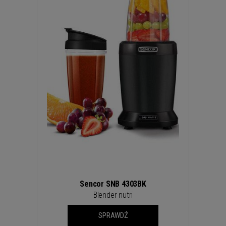
WROCŁAW
ZAKOPANE
ZIELONA GÓRA
Sencor SNB 4303BK
Blender nutri
SPRAWDŹ