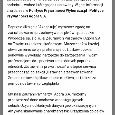
PUBLIO.PL
LUBLIN
z migdałami? Przyjrzeliśmy się gazetkom
podmiotu, wobec którego jest kierowany. Więcej informacji
promocyjnym w Biedronce, Lidlu, Auchan oraz
znajdziesz w
Polityce Prywatności Wyborcza.pl
i
Polityce
Prywatności Agora S.A.
Kauflandzie i wybraliśmy najciekawsze i najbardziej
KULTURALNYSKLEP.PL
ŁÓDŹ
atrakcyjne oferty w każdym z nich.
Poprzez kliknięcie "Akceptuję" wyrażasz zgodę na
zainstalowanie i przechowywanie plików typu cookie
OLSZTYN
DZIECKO
Wyborczej sp. z o. o. jej Zaufanych Partnerów i Agora S.A.
na Twoim urządzeniu końcowym. Możesz też w każdej
Promocje w Biedronce
ZDROWIE
OPOLE
chwili zmienić swoje preferencje dot. plików cookie,
ponownie wywołując narzędzie do zarządzania Twoimi
preferencjami dot. przetwarzania danych poprzez
W Biedronce do soboty (19.11) można skorzystać z
POGODA
PŁOCK
odnośnik „Ustawienia prywatności” w stopce serwisu i
wielu atrakcyjnych rabatów. W ofercie znalazły się
przechodząc do sekcji „Ustawienia zaawansowane”.
m.in. wszystkie polskie jabłka w cenie 1,99 zł za
Zmiana ustawień plików cookie możliwa jest także za
PODRÓŻE
POZNAŃ
kilogram, pomarańcza deserowa za 4,79 zł za kilogram
pomocą ustawień przeglądarki.
oraz Ptasie Mleczko E.Wedel za 9,99 zł za opakowanie
My, nasi Zaufani Partnerzy i Agora S.A. możemy
RADOM
WIDEO
(360 g) przy zakupie dwóch produktów z kartą Moja
przetwarzać dane osobowe w następujących
Biedronka. Dodatkowo od piątku (18.11) do soboty
celach:
Użycie dokładnych danych geolokalizacyjnych.
Aktywne skanowanie charakterystyki urządzenia do celów
(19.11) taniej kupicie tutaj banany w cenie 3,99 zł za
RYBNIK
FORUM