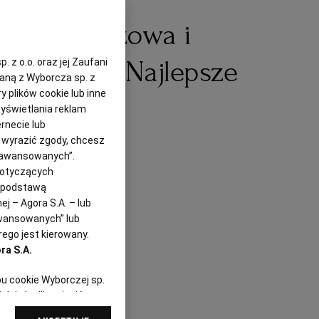
patka wieprzowa i
tugalskie. Najlepsze
 z o.o. oraz jej Zaufani
zaną z Wyborcza sp. z
y plików cookie lub inne
a weekend
yświetlania reklam
rnecie lub
z wyrazić zgody, chcesz
Zaawansowanych”.
dotyczących
i podstawą
j – Agora S.A. – lub
awansowanych” lub
ego jest kierowany.
ra S.A.
pu cookie Wyborczej sp.
dej chwili zmienić
referencjami dot.