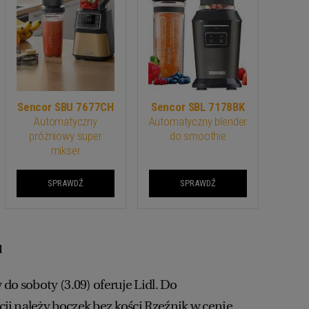
Sencor SBU 7677CH
Sencor SBL 7178BK
Automatyczny
Automatyczny blender
próżniowy super
do smoothie
mikser
SPRAWDŹ
SPRAWDŹ
u
do soboty (3.09) oferuje Lidl. Do
i należy boczek bez kości Rzeźnik w cenie