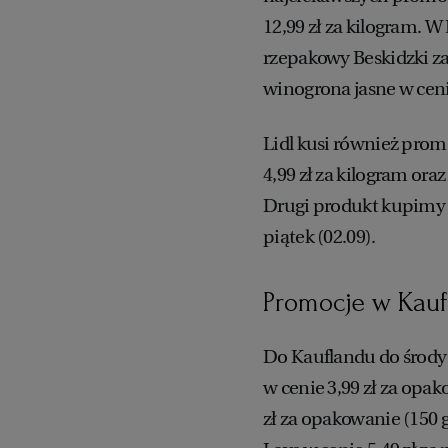
12,99 zł za kilogram. W
rzepakowy Beskidzki za 
winogrona jasne w cenie
Lidl kusi również pro
4,99 zł za kilogram ora
Drugi produkt kupimy a
piątek (02.09).
Promocje w Kauf
Do Kauflandu do środy 
w cenie 3,99 zł za opak
zł za opakowanie (150