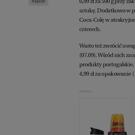
6,99 zł za 500 g przy za
magazyn
sztukę. Dodatkowo w pią
Coca-Colę w atrakcyjnej 
czterech.
Warto też zwrócić uwa
(07.09). Wśród nich zna
produkty portugalskie, 
4,99 zł za opakowanie (
Reklama