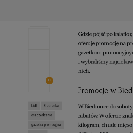
Gdzie pójść po kalafior
oferuje promocję na pro
gazetkom promocyjnym 
i wybraliśmy najciekaws
nich.
0
Promocje w Bie
W Biedronce do soboty 
Lidl
Biedronka
rabatów. W ofercie znala
oszczędzanie
kilogram, chude mięso 
gazetka promocyjna