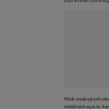
Lays w cenie 5,49 zł za 
Wiele atrakcyjnych raba
wśród nich są m.in. łop