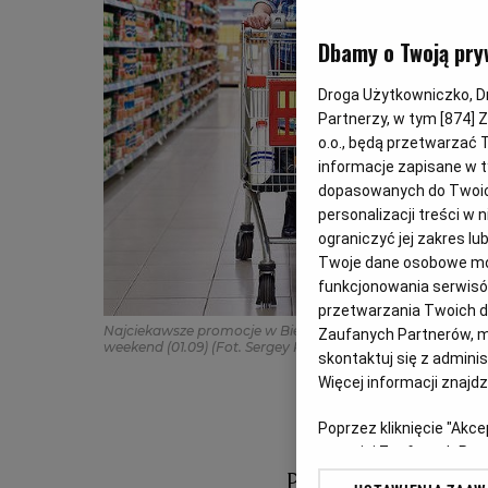
Dbamy o Twoją pry
Droga Użytkowniczko, Dro
Partnerzy, w tym [
874
] 
o.o., będą przetwarzać T
informacje zapisane w t
dopasowanych do Twoich 
personalizacji treści w
ograniczyć jej zakres 
Twoje dane osobowe mog
funkcjonowania serwisów
przetwarzania Twoich dan
Najciekawsze promocje w Biedronce, Lidlu, Auchan i Kauf
Zaufanych Partnerów, m
weekend (01.09)
(Fot. Sergey Ryzhov/ 123rf.com)
skontaktuj się z admini
Więcej informacji znajd
Poprzez kliknięcie "Akc
z o. o. jej Zaufanych P
swoje preferencje dot. 
Przejrzeliśmy ak