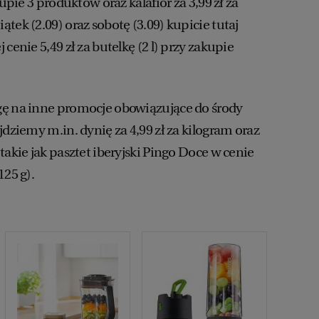
kupie 3 produktów oraz kalafior za 3,99 zł za
tek (2.09) oraz sobotę (3.09) kupicie tutaj
cenie 5,49 zł za butelkę (2 l) przy zakupie
gę na inne promocje obowiązujące do środy
jdziemy m.in. dynię za 4,99 zł za kilogram oraz
takie jak pasztet iberyjski Pingo Doce w cenie
125 g).