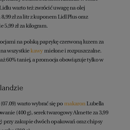
 Lidlu warto też zwrócić uwagę na olej
8,99 zł za litr z kuponem Lidl Plus oraz
 5,99 zł za kilogram.
mocjami na polską paprykę czerwoną luzem za
z na wszystkie
kawy
mielone i rozpuszczalne.
ż 60% taniej, a promocja obowiązuje tylko w
landzie
(07.09) warto wybrać się po
makaron
Lubella
owanie (400 g), serek twarogowy Almette za 3,99
 g) przy zakupie dwóch opakowań oraz chipsy