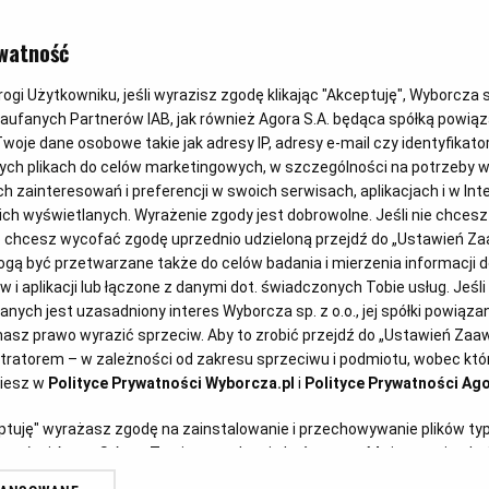
Kalafior, ło
watność
produkty por
gi Użytkowniku, jeśli wyrazisz zgodę klikając "Akceptuję", Wyborcza sp.
Zaufanych Partnerów IAB, jak również Agora S.A. będąca spółką powią
woje dane osobowe takie jak adresy IP, adresy e-mail czy identyfikator
promocje n
ych plikach do celów marketingowych, w szczególności na potrzeby w
zainteresowań i preferencji w swoich serwisach, aplikacjach i w Inte
 nich wyświetlanych. Wyrażenie zgody jest dobrowolne. Jeśli nie chces
lub chcesz wycofać zgodę uprzednio udzieloną przejdź do „Ustawień 
Magazyn Kuchnia
01.09.2022
ą być przetwarzane także do celów badania i mierzenia informacji 
 i aplikacji lub łączone z danymi dot. świadczonych Tobie usług. Jeśl
ych jest uzasadniony interes Wyborcza sp. z o.o., jej spółki powiązane
landzie na
asz prawo wyrazić sprzeciw. Aby to zrobić przejdź do „Ustawień Za
stratorem – w zależności od zakresu sprzeciwu i podmiotu, wobec któr
ziesz w
Polityce Prywatności Wyborcza.pl
i
Polityce Prywatności Ago
eptuję" wyrażasz zgodę na zainstalowanie i przechowywanie plików ty
artnerów i Agora S.A. na Twoim urządzeniu końcowym. Możesz też w każ
plików cookie, ponownie wywołując narzędzie do zarządzania Twoimi p
tualne rabaty i gazetki