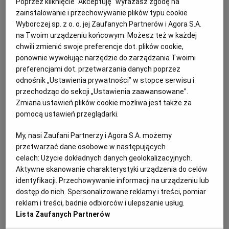
Poprzez kliknięcie "Akceptuję" wyrażasz zgodę na
PUBLIO.PL
LUBLIN
promocje na produkty prowansalskie? Przyjrzeliśmy
zainstalowanie i przechowywanie plików typu cookie
się gazetkom promocyjnym w Biedronce, Lidlu,
Wyborczej sp. z o. o. jej Zaufanych Partnerów i Agora S.A.
Carrefourze oraz Aldim i wybraliśmy najciekawsze i
na Twoim urządzeniu końcowym. Możesz też w każdej
KULTURALNYSKLEP.PL
ŁÓDŹ
chwili zmienić swoje preferencje dot. plików cookie,
najbardziej atrakcyjne oferty w każdym z nich.
ponownie wywołując narzędzie do zarządzania Twoimi
OLSZTYN
DZIECKO
preferencjami dot. przetwarzania danych poprzez
odnośnik „Ustawienia prywatności” w stopce serwisu i
Promocje w Biedronce
przechodząc do sekcji „Ustawienia zaawansowane”.
ZDROWIE
OPOLE
Zmiana ustawień plików cookie możliwa jest także za
pomocą ustawień przeglądarki.
W Biedronce z bardzo atrakcyjnych promocji można
POGODA
PŁOCK
My, nasi Zaufani Partnerzy i Agora S.A. możemy
skorzystać do soboty (3.09). Za frankfurterki wędzone
przetwarzać dane osobowe w następujących
Kraina Wędlin zapłacimy tu 6,49 zł z kartą Moja
celach:
Użycie dokładnych danych geolokalizacyjnych.
PODRÓŻE
POZNAŃ
Biedronka, a za pierogi ruskie Nasze Smaki 4,45 zł
Aktywne skanowanie charakterystyki urządzenia do celów
również z kartą. Dodatkowo obowiązuje promocja na
identyfikacji. Przechowywanie informacji na urządzeniu lub
RADOM
WIDEO
dostęp do nich. Spersonalizowane reklamy i treści, pomiar
wszystkie musy w tubkach.
reklam i treści, badnie odbiorców i ulepszanie usług.
Lista Zaufanych Partnerów
Do środy (31.08) taniej kupimy też wczesne polskie
RYBNIK
FORUM