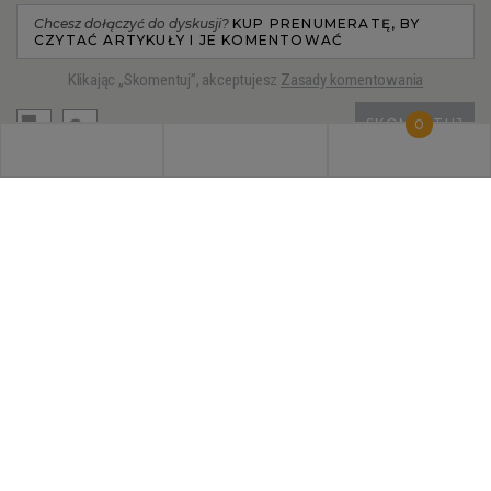
Chcesz dołączyć do dyskusji?
KUP PRENUMERATĘ, BY
CZYTAĆ ARTYKUŁY I JE KOMENTOWAĆ
Klikając „Skomentuj”, akceptujesz
Zasady komentowania
SKOMENTUJ
0