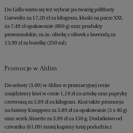
Do Lidla warto się też wybrać po twaróg półtłusty
Garwolin za 17,20 zł za kilogram, kluski na parze XXL
za 7,49 zł opakowanie (800 g) oraz produkty
prowansalskie, m.in. oliwkę z oliwek z lawendą za
13,99 zł za butelkę (250 ml).
Promocje w Aldim
Do soboty (3.09) w Aldim w promocyjnej cenie
znajdziemy kiwi w cenie 1,19 zł za sztukę oraz paprykę
czerwoną za 5,99 zł za kilogram. Kusi także promocja
na batony Knoppers za 3,89 zł za opakowanie (3 x 40 g)
oraz serek Almette za 3,99 zł za 150 g. Dodatkowo od
czwartku (01.09) taniej kupimy tutaj podudzia z