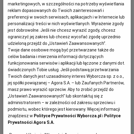
marketingowych, w szczególności na potrzeby wyświetlania
KUCHNIA MEKSYKAŃSKA
DOMOWE PRZETWORY
WYBORCZA TV I VOD
BIQDATA
GLIWICE
reklam dopasowanych do Twoich zainteresowań i
preferencji w swoich serwisach, aplikacjach i w Internecie lub
personalizacji treści w nich wyświetlanych. Wyrażenie zgody
SOST, DIPY I INNE DODATKI
GORZÓW WIELKOPOLSKI
KUCHNIA INDYJSKA
TYLKO ZDROWIE
JUTRONAUCI
jest dobrowolne. Jeśli nie chcesz wyrazić zgody, chcesz
ograniczyć jej zakres lub chcesz wycofać zgodę uprzednio
udzieloną przejdź do „Ustawień Zaawansowanych”.
KSIĄŻKI. MAGAZYN DO CZYTANIA
KUCHNIA HISZPAŃSKA
ARCHIWUM
KALISZ
Twoje dane osobowe mogą być przetwarzane także do
celów badania i mierzenia informacji dotyczących
funkcjonowania serwisów i aplikacji lub łączone z danymi dot.
KUCHNIA NIEMIECKA
NASZA EUROPA
INNE SERWISY
KATOWICE
świadczonych Tobie usług. Jeśli podstawą przetwarzania
Twoich danych jest uzasadniony interes Wyborcza sp. z o.o.,
SŁÓWKA. MAGAZYN O JĘZYKU
GAZETA.PL
KIELCE
jej spółki powiązanej – Agora S.A. – lub Zaufanych Partnerów,
masz prawo wyrazić sprzeciw. Aby to zrobić przejdź do
„Ustawień Zaawansowanych” lub skontaktuj się z
KOSZALIN
TOK FM
administratorem – w zależności od zakresu sprzeciwu i
podmiotu, wobec którego jest kierowany. Więcej informacji
znajdziesz w
Polityce Prywatności Wyborcza.pl
i
Polityce
SPORT.PL
KRAKÓW
Gdzie taniej kupimy twaróg, a gdzie fasolkę
Prywatności Agora S.A.
szparagową? W którym sklepie są wyjątkowo atrakcyjne