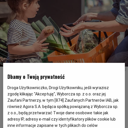
PODRÓŻE KULINARNE
DOMOWE PRZYJĘCIE
KUCHNIA CHIŃSKA
NASZE SERWISY
FIT PRZEPISY
NAPOJE
ZAKUPY
HISTORIE KULINARNE
SPRZĘT KUCHENNY
SERWISY LOKALNE
KUCHNIA TAJSKA
SAŁATKI
WEGE
GRILL
FELIETONY KULINARNE
KUCHNIA GRECKA
WYBORCZA.PL
MAKARONY
BIAŁYSTOK
WEGAN
KUCHNIA PORTUGALSKA
KSIĄŻKI KULINARNE
BIELSKO-BIAŁA
BEZ GLUTENU
MAGAZYNY
DRÓB
Najciekawsze promocje w Biedronce, Lidlu, Aldim i Carrefourze (29.08)
(Fot. Shutterstock)
Dbamy o Twoją prywatność
KUCHNIA FRANCUSKA
WYBORCZA CLASSIC
DUŻY FORMAT
SZEF KUCHNI
BYDGOSZCZ
MIĘSA
Przejrzeliśmy aktualne rabaty oraz gazetki
Droga Użytkowniczko, Drogi Użytkowniku, jeśli wyrazisz
zgodę klikając "Akceptuję", Wyborcza sp. z o.o. oraz jej
promocyjne w Biedronce, Lidlu, Aldim oraz
Zaufani Partnerzy, w tym [
874
] Zaufanych Partnerów IAB, jak
KUCHNIA AMERYKAŃSKA
WOLNA SOBOTA
WYBORCZA.BIZ
CZĘSTOCHOWA
RYBY
Carrefourze i wybraliśmy najciekawsze.
również Agora S.A. będąca spółką powiązaną z Wyborcza sp.
z o.o., będą przetwarzać Twoje dane osobowe takie jak
Zobaczcie, co w tym tygodniu w
WYSOKIE OBCASY
KUCHNIA POLSKA
ALE HISTORIA
PRZEKĄSKI
ELBLĄG
adresy IP, adresy e-mail czy identyfikatory plików cookie lub
atrakcyjnych cenach proponują markety.
inne informacje zapisane w tych plikach do celów