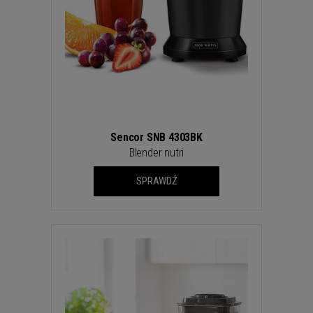
WROCŁAW
ZAKOPANE
ZIELONA GÓRA
Sencor SNB 4303BK
Blender nutri
SPRAWDŹ