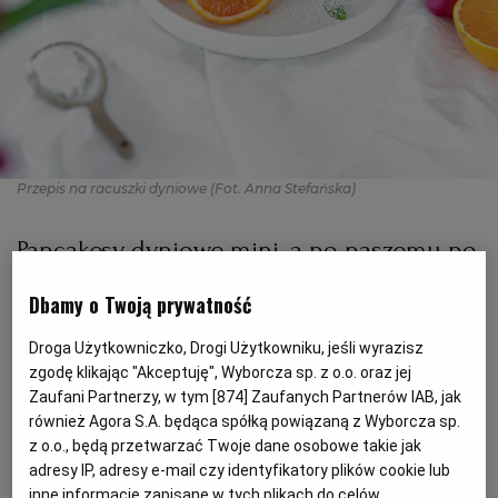
PODRÓŻE KULINARNE
DOMOWE PRZYJĘCIE
KUCHNIA CHIŃSKA
NASZE SERWISY
FIT PRZEPISY
NAPOJE
ZAKUPY
HISTORIE KULINARNE
SPRZĘT KUCHENNY
SERWISY LOKALNE
KUCHNIA TAJSKA
SAŁATKI
WEGE
GRILL
Przepis na racuszki dyniowe
(Fot. Anna Stefańska)
FELIETONY KULINARNE
KUCHNIA GRECKA
WYBORCZA.PL
MAKARONY
BIAŁYSTOK
WEGAN
Pancakesy dyniowe mini, a po naszemu po
KUCHNIA PORTUGALSKA
KSIĄŻKI KULINARNE
BIELSKO-BIAŁA
BEZ GLUTENU
MAGAZYNY
DRÓB
prostu racuszki! Ktoś chętny na słodkie
Dbamy o Twoją prywatność
śniadanie?
KUCHNIA FRANCUSKA
WYBORCZA CLASSIC
DUŻY FORMAT
SZEF KUCHNI
BYDGOSZCZ
MIĘSA
Droga Użytkowniczko, Drogi Użytkowniku, jeśli wyrazisz
zgodę klikając "Akceptuję", Wyborcza sp. z o.o. oraz jej
KUCHNIA AMERYKAŃSKA
WOLNA SOBOTA
WYBORCZA.BIZ
CZĘSTOCHOWA
RYBY
Zaufani Partnerzy, w tym [
874
] Zaufanych Partnerów IAB, jak
również Agora S.A. będąca spółką powiązaną z Wyborcza sp.
z o.o., będą przetwarzać Twoje dane osobowe takie jak
WYSOKIE OBCASY
KUCHNIA POLSKA
ALE HISTORIA
PRZEKĄSKI
ELBLĄG
adresy IP, adresy e-mail czy identyfikatory plików cookie lub
inne informacje zapisane w tych plikach do celów