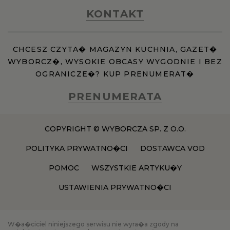
KONTAKT
CHCESZ CZYTA� MAGAZYN KUCHNIA, GAZET�
WYBORCZ�, WYSOKIE OBCASY WYGODNIE I BEZ
OGRANICZE�? KUP PRENUMERAT�
PRENUMERATA
COPYRIGHT © WYBORCZA SP. Z O.O.
POLITYKA PRYWATNO�CI
DOSTAWCA VOD
POMOC
WSZYSTKIE ARTYKU�Y
USTAWIENIA PRYWATNO�CI
W�a�ciciel niniejszego serwisu nie wyra�a zgody na