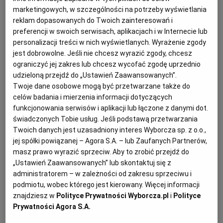
marketingowych, w szczególności na potrzeby wyświetlania
KUCHNIA MEKSYKAŃSKA
DOMOWE PRZETWORY
WYBORCZA TV I VOD
BIQDATA
GLIWICE
reklam dopasowanych do Twoich zainteresowań i
preferencji w swoich serwisach, aplikacjach i w Internecie lub
personalizacji treści w nich wyświetlanych. Wyrażenie zgody
SOST, DIPY I INNE DODATKI
GORZÓW WIELKOPOLSKI
KUCHNIA INDYJSKA
TYLKO ZDROWIE
JUTRONAUCI
jest dobrowolne. Jeśli nie chcesz wyrazić zgody, chcesz
ograniczyć jej zakres lub chcesz wycofać zgodę uprzednio
udzieloną przejdź do „Ustawień Zaawansowanych”.
KSIĄŻKI. MAGAZYN DO CZYTANIA
KUCHNIA HISZPAŃSKA
ARCHIWUM
KALISZ
Twoje dane osobowe mogą być przetwarzane także do
celów badania i mierzenia informacji dotyczących
KUCHNIA NIEMIECKA
NASZA EUROPA
INNE SERWISY
KATOWICE
funkcjonowania serwisów i aplikacji lub łączone z danymi dot.
świadczonych Tobie usług. Jeśli podstawą przetwarzania
Twoich danych jest uzasadniony interes Wyborcza sp. z o.o.,
SŁÓWKA. MAGAZYN O JĘZYKU
GAZETA.PL
KIELCE
Racuszki dyniowe - składniki:
jej spółki powiązanej – Agora S.A. – lub Zaufanych Partnerów,
masz prawo wyrazić sprzeciw. Aby to zrobić przejdź do
„Ustawień Zaawansowanych” lub skontaktuj się z
KOSZALIN
TOK FM
½ dyni piżmowej
administratorem – w zależności od zakresu sprzeciwu i
podmiotu, wobec którego jest kierowany. Więcej informacji
2 jajka
znajdziesz w
Polityce Prywatności Wyborcza.pl
i
Polityce
SPORT.PL
KRAKÓW
Prywatności Agora S.A.
2 szklanki mąki pszennej