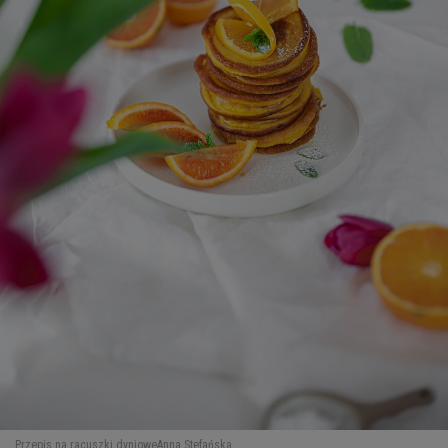
WROCŁAW
ZAKOPANE
ZIELONA GÓRA
Przepis na racuszki dyniowe
Anna Stefańska