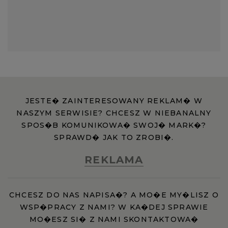
JESTE� ZAINTERESOWANY REKLAM� W
NASZYM SERWISIE? CHCESZ W NIEBANALNY
SPOS�B KOMUNIKOWA� SWOJ� MARK�?
SPRAWD� JAK TO ZROBI�.
REKLAMA
CHCESZ DO NAS NAPISA�? A MO�E MY�LISZ O
WSP�PRACY Z NAMI? W KA�DEJ SPRAWIE
MO�ESZ SI� Z NAMI SKONTAKTOWA�