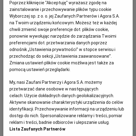
PUBLIO.PL
LUBLIN
Poprzez kliknięcie "Akceptuję" wyrażasz zgodę na
zainstalowanie i przechowywanie plików typu cookie
łyżka oliwy z oliwek (do polania pieczonej dyni)
Wyborczej sp. z o. o. jej Zaufanych Partnerów i Agora S.A.
KULTURALNYSKLEP.PL
ŁÓDŹ
na Twoim urządzeniu końcowym. Możesz też w każdej
łyżeczka sody oczyszczonej
chwili zmienić swoje preferencje dot. plików cookie,
ponownie wywołując narzędzie do zarządzania Twoimi
OLSZTYN
DZIECKO
łyżeczka proszku do pieczenia
preferencjami dot. przetwarzania danych poprzez
odnośnik „Ustawienia prywatności” w stopce serwisu i
przechodząc do sekcji „Ustawienia zaawansowane”.
100 g jogurtu naturalnego
ZDROWIE
OPOLE
Zmiana ustawień plików cookie możliwa jest także za
pomocą ustawień przeglądarki.
łyżka roztopionego masła
POGODA
PŁOCK
My, nasi Zaufani Partnerzy i Agora S.A. możemy
szczypta soli
przetwarzać dane osobowe w następujących
PODRÓŻE
POZNAŃ
celach:
Użycie dokładnych danych geolokalizacyjnych.
Aktywne skanowanie charakterystyki urządzenia do celów
do przybrania
identyfikacji. Przechowywanie informacji na urządzeniu lub
RADOM
WIDEO
dostęp do nich. Spersonalizowane reklamy i treści, pomiar
reklam i treści, badnie odbiorców i ulepszanie usług.
cukier puder
Lista Zaufanych Partnerów
RYBNIK
FORUM